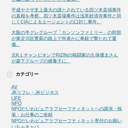
平成ヤクザ史上最大の謎とされている四ツ木斎場事件
の真相を考察。四ツ木斎場事件は浅草妙清寺事件と同
じくCIAによるエージェントの口封じ事件。
大阪の半グレグループ「カンソンファミリー」の幹部
が東淀川区豊新の路上で何者かに拳銃で撃たれて重
傷。
元K１チャンピオンでRIZINの格闘家の久保優太さん
が森下グループの婿養子に。
カテゴリー
AV
JKリフレ・JKビジネス
LIFE
NPO
NPOだいわピュアラブセーフティネットへの講演・執
筆・お仕事のご依頼
NPOだいわピュアラブセーフティネット寄付のお願い
いちゃキャバ