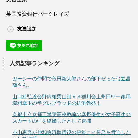
英国投資銀行バークレイズ
友達追加
人気記事ランキング
ガーシーの仲間で秋田新太郎さんの部下だった弓立昌
輝さん。
山口組弘道会野内組栗山組ＶＳ稲川会上州田中一家馬
場組傘下の半グレブラッドの抗争勃発！
京都市立京都工学院高校教諭の桒野優生が女子高生の
スカートの中を盗撮したとして逮捕
小山恵吾が伸和物流取締役の伊能こと長島を脅迫した