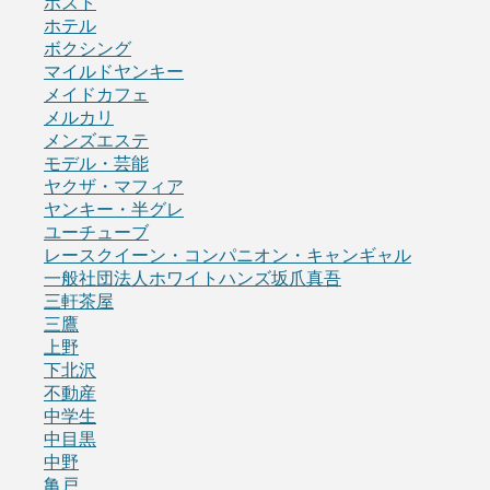
ホスト
ホテル
ボクシング
マイルドヤンキー
メイドカフェ
メルカリ
メンズエステ
モデル・芸能
ヤクザ・マフィア
ヤンキー・半グレ
ユーチューブ
レースクイーン・コンパニオン・キャンギャル
一般社団法人ホワイトハンズ坂爪真吾
三軒茶屋
三鷹
上野
下北沢
不動産
中学生
中目黒
中野
亀戸