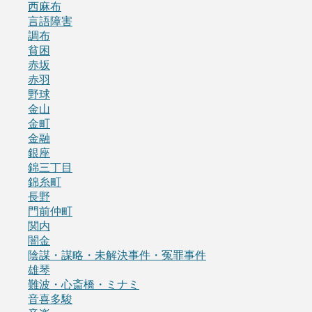
西麻布
言語障害
調布
貧困
赤坂
赤羽
野球
金山
金町
金融
銀座
錦三丁目
錦糸町
長野
門前仲町
関内
闇金
陰謀・謀略・未解決事件・冤罪事件
雄琴
難波・心斎橋・ミナミ
音喜多駿