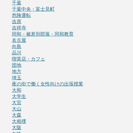
千葉
千葉中央・富士見町
危険運転
吉原
吉祥寺
同和・被差別部落・同和教育
名古屋
向島
品川
喫茶店・カフェ
団地
地方
埼玉
夜の街で働く女性向けの出張授業
大和
大学生
大宮
大山
大森
大相撲
大阪