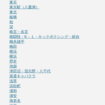
東京
東京駅（八重洲）
東北
板橋
柏
栄
格言・名言
格闘技・K－１・キックボクシング・総合
梅木雄平
梅田
横浜
横浜
歴史
池袋
津田沼・習志野・八千代
派遣キャバクラ
浅草
浜松町
浦和
浦安
海老名