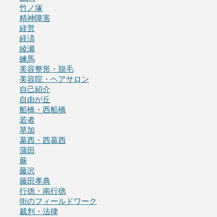
竹ノ塚
精神障害
経営
経済
綾瀬
練馬
美容整形・脱毛
美容院・ヘアサロン
自己紹介
自由が丘
船橋・西船橋
若者
草加
葛西・西葛西
蒲田
蕨
藤沢
藤田孝典
行徳・南行徳
街のフィールドワーク
裁判・法律