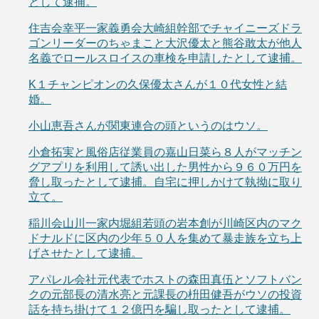
として逮捕。
住吉会幸平一家義勇会大崎組幹部でチャイニーズドラ
ゴンリーダーのちゃまこと大沢優太と熊谷敢太が他人
名義でロールスロイスの車検を申請したとして逮捕。
K１チャンピオンの久保優太さんが１０代女性と結
婚。
小山恵吾さんが関東連合の頭というのはウソ。
小倉拓実と風俗店従業員の嘉山日菜ら８人がマッチン
グアプリを利用して誘い出した男性から９６０万円を
脅し取ったとして逮捕。自宅に押しかけて執拗に取り
立て。
稲川会山川一家内堀組若頭の岩本創が川崎区内のマク
ドナルドに区内の少年５０人を集めて暴走族を立ち上
げさせたとして逮捕。
アパレル会社元代表でホストの森田真伍とソフトバン
クの元部長の清水亮と元課長の枡田健吾がウソの投資
話を持ち掛けて１２億円を騙し取ったとして逮捕。