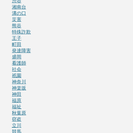
渋谷
湘南台
溝の口
災害
熊谷
特殊詐欺
王子
町田
発達障害
盛岡
看護師
社会
祇園
神奈川
神楽坂
神田
福原
福祉
秋葉原
窃盗
立川
競馬