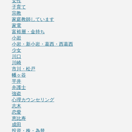
女性
子育て
宗教
家庭教師しています
家電
富裕層・金持ち
小岩
小岩・新小岩・葛西・西葛西
少女
川口
川崎
市川・松戸
幡ヶ谷
平井
弁護士
強盗
心理カウンセリング
志木
恋愛
恵比寿
成田
投資・株・為替