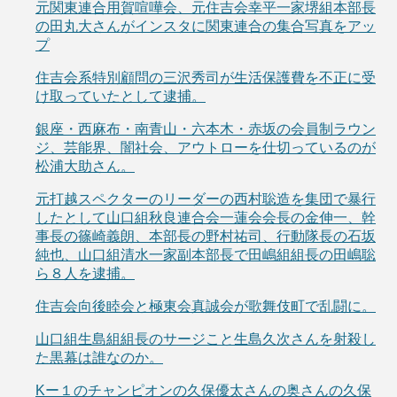
元関東連合用賀喧嘩会、元住吉会幸平一家堺組本部長
の田丸大さんがインスタに関東連合の集合写真をアッ
プ
住吉会系特別顧問の三沢秀司が生活保護費を不正に受
け取っていたとして逮捕。
銀座・西麻布・南青山・六本木・赤坂の会員制ラウン
ジ、芸能界、闇社会、アウトローを仕切っているのが
松浦大助さん。
元打越スペクターのリーダーの西村聡造を集団で暴行
したとして山口組秋良連合会一蓮会会長の金伸一、幹
事長の篠崎義朗、本部長の野村祐司、行動隊長の石坂
純也、山口組清水一家副本部長で田嶋組組長の田嶋聡
ら８人を逮捕。
住吉会向後睦会と極東会真誠会が歌舞伎町で乱闘に。
山口組生島組組長のサージこと生島久次さんを射殺し
た黒幕は誰なのか。
Kー１のチャンピオンの久保優太さんの奥さんの久保