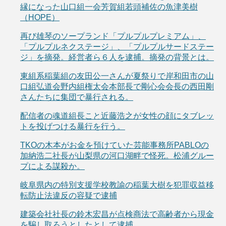
縁になった山口組一会芳賀組若頭補佐の魚津美樹
（HOPE）
再び雄琴のソープランド「プルプルプレミアム」、
「プルプルネクステージ」、「プルプルサードステー
ジ」を摘発。経営者ら６人を逮捕。摘発の背景とは。
東組系稲葉組の友田公一さんが夏祭りで岸和田市の山
口組弘道会野内組権太会本部長で剛心会会長の西田剛
さんたちに集団で暴行される。
配信者の魂道組長こと近藤浩之が女性の顔にタブレッ
トを投げつける暴行を行う。
TKOの木本がお金を預けていた芸能事務所PABLOの
加納浩二社長が山梨県の河口湖畔で怪死。松浦グルー
プによる謀殺か。
岐阜県内の特別支援学校教諭の稲葉大樹を犯罪収益移
転防止法違反の容疑で逮捕
建築会社社長の鈴木宏昌が点検商法で高齢者から現金
を騙し取ろうとしたとして逮捕。