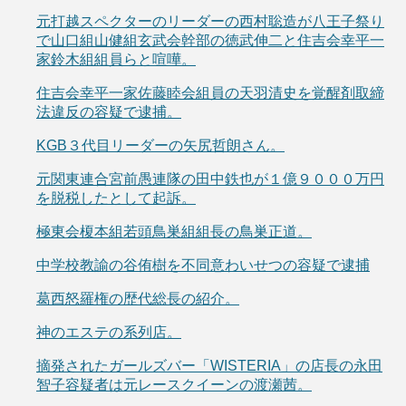
元打越スペクターのリーダーの西村聡造が八王子祭り
で山口組山健組玄武会幹部の徳武伸二と住吉会幸平一
家鈴木組組員らと喧嘩。
住吉会幸平一家佐藤睦会組員の天羽清史を覚醒剤取締
法違反の容疑で逮捕。
KGB３代目リーダーの矢尻哲朗さん。
元関東連合宮前愚連隊の田中鉄也が１億９０００万円
を脱税したとして起訴。
極東会榎本組若頭鳥巣組組長の鳥巣正道。
中学校教諭の谷侑樹を不同意わいせつの容疑で逮捕
葛西怒羅権の歴代総長の紹介。
神のエステの系列店。
摘発されたガールズバー「WISTERIA」の店長の永田
智子容疑者は元レースクイーンの渡瀬茜。