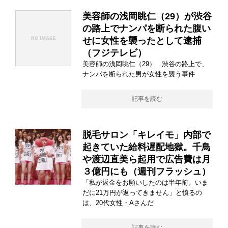
美容師の浅岡眺仁（29）が渋谷
の路上でナンパを断られた腹い
せに女性を襲ったとして逮捕
（フジテレビ）
美容師の浅岡眺仁（29） 渋谷の路上で、
ナンパを断られた男が女性を襲う事件
記事を読む
脱毛サロン「キレイモ」内部で
起きていた給料遅配地獄。千鳥
や渡辺直美ら起用で広告費は月
３億円にも（週刊フラッシュ）
「私が返金をお願いしたのは半年前。いま
だに21万円が返ってきません」と憤るの
は、20代女性・Aさんだ
記事を読む