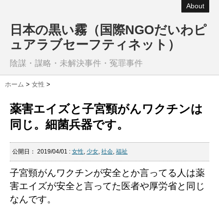
About
日本の黒い霧（国際NGOだいわピ
ュアラブセーフティネット）
陰謀・謀略・未解決事件・冤罪事件
ホーム
>
女性
>
薬害エイズと子宮頸がんワクチンは
同じ。細菌兵器です。
公開日：
2019/04/01
:
女性
,
少女
,
社会
,
福祉
子宮頸がんワクチンが安全とか言ってる人は薬
害エイズが安全と言ってた医者や厚労省と同じ
なんです。