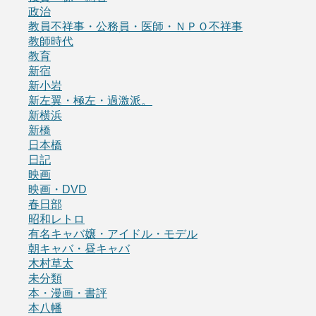
政治
教員不祥事・公務員・医師・ＮＰＯ不祥事
教師時代
教育
新宿
新小岩
新左翼・極左・過激派。
新横浜
新橋
日本橋
日記
映画
映画・DVD
春日部
昭和レトロ
有名キャバ嬢・アイドル・モデル
朝キャバ・昼キャバ
木村草太
未分類
本・漫画・書評
本八幡