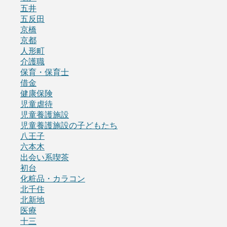
五井
五反田
京橋
京都
人形町
介護職
保育・保育士
借金
健康保険
児童虐待
児童養護施設
児童養護施設の子どもたち
八王子
六本木
出会い系喫茶
初台
化粧品・カラコン
北千住
北新地
医療
十三