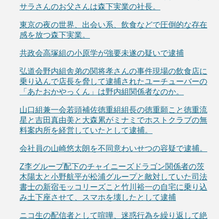
サラさんのお父さんは森下実業の社長。
東京の夜の世界、出会い系、飲食などで圧倒的な存在
感を放つ森下実業。
共政会高塚組の小原学が強要未遂の疑いで逮捕
弘道会野内組舎弟の関将孝さんの事件現場の飲食店に
乗り込んで店長を脅して逮捕されたユーチューバーの
「あたおかやっくん」は野内組関係者なのか。
山口組兼一会若頭補佐徳重組組長の徳重願こと徳重流
星と吉田真由美と大森累がミナミでホストクラブの無
料案内所を経営していたとして逮捕。
会社員の山崎悠太朗を不同意わいせつの容疑で逮捕。
Z李グループ配下のチャイニーズドラゴン関係者の茨
木陽太と小野航平が松浦グループと敵対していた司法
書士の新宿モッコリーズこと竹川裕一の自宅に乗り込
み土下座させて、スマホを壊したとして逮捕
ニコ生の配信者として喧嘩、迷惑行為を繰り返して絶