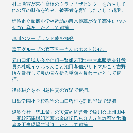
村上勝宣が東心斎橋のクラブ「ザピンク」を放火して
他の客の財布を盗み、被害者を脅迫したとして起訴。
姫路市立飾磨小学校教諭の目木優基が女子高生にわい
せつ行為をしたとして逮捕。
旭川のソープランド夢を摘発
森下グループの森下景一さんのホスト時代。
元山口組誠友会小仲組一賢組若頭で中古車販売会社役
員の札幌イケちゃんこと池田孝信がサトマルこと吉野
悟を暴行して鼻の骨を折る重傷を負わせたとして逮
捕。
後藤耕介を不同意性交の容疑で逮捕。
日出学園小学校教諭の西口哲也を詐欺容疑で逮捕
建築会社「柴工業」の実質的経営者で稲川会上州田中
一家幹部馬場組若頭の金崎拓巳ら３人が無許可で労働
者を工事現場に派遣したとして逮捕。