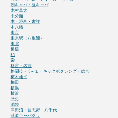
朝キャバ・昼キャバ
木村草太
未分類
本・漫画・書評
本八幡
東京
東京駅（八重洲）
東北
板橋
柏
栄
格言・名言
格闘技・K－１・キックボクシング・総合
梅木雄平
梅田
横浜
横浜
歴史
池袋
津田沼・習志野・八千代
派遣キャバクラ