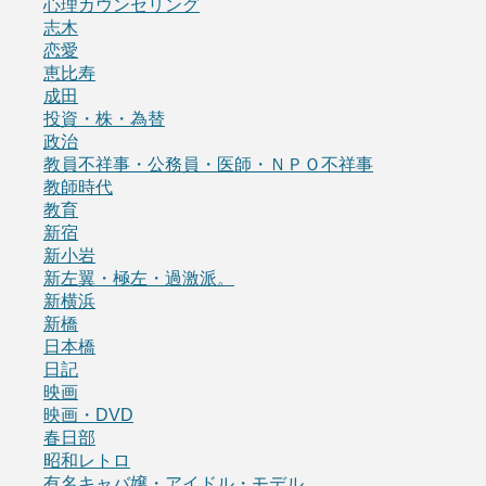
心理カウンセリング
志木
恋愛
恵比寿
成田
投資・株・為替
政治
教員不祥事・公務員・医師・ＮＰＯ不祥事
教師時代
教育
新宿
新小岩
新左翼・極左・過激派。
新横浜
新橋
日本橋
日記
映画
映画・DVD
春日部
昭和レトロ
有名キャバ嬢・アイドル・モデル