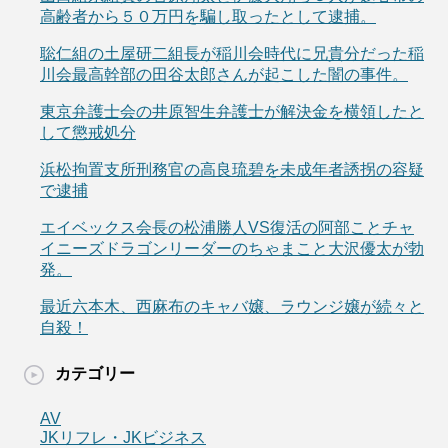
高齢者から５０万円を騙し取ったとして逮捕。
聡仁組の土屋研二組長が稲川会時代に兄貴分だった稲
川会最高幹部の田谷太郎さんが起こした闇の事件。
東京弁護士会の井原智生弁護士が解決金を横領したと
して懲戒処分
浜松拘置支所刑務官の高良琉碧を未成年者誘拐の容疑
で逮捕
エイベックス会長の松浦勝人VS復活の阿部ことチャ
イニーズドラゴンリーダーのちゃまこと大沢優太が勃
発。
最近六本木、西麻布のキャバ嬢、ラウンジ嬢が続々と
自殺！
カテゴリー
AV
JKリフレ・JKビジネス