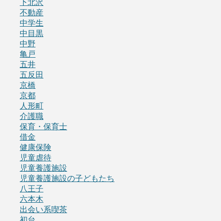
下北沢
不動産
中学生
中目黒
中野
亀戸
五井
五反田
京橋
京都
人形町
介護職
保育・保育士
借金
健康保険
児童虐待
児童養護施設
児童養護施設の子どもたち
八王子
六本木
出会い系喫茶
初台