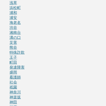
浅草
浜松町
浦和
浦安
海老名
渋谷
湘南台
溝の口
災害
熊谷
特殊詐欺
王子
町田
発達障害
盛岡
看護師
社会
祇園
神奈川
神楽坂
神田