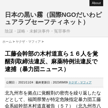
About
日本の黒い霧（国際NGOだいわピ
ュアラブセーフティネット）
陰謀・謀略・未解決事件・冤罪事件
ホーム
>
ヤクザ・マフィア
>
工藤会幹部の木村道直ら１６人を覚
醒剤取締法違反、麻薬特例法違反で
逮捕（暴力団ニュース）
公開日：
2021/11/24
: 最終更新日：2023/09/09
ヤクザ・マフィア
北九州市を拠点に覚醒剤の密売を繰り返したな
どとして、福岡県警が特定危険指定暴力団工藤
会系組幹部木村道直被告（５７）（北九州市八