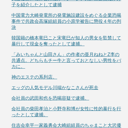
子を紹介したとして逮捕
中国電力大崎発電所の発電施設建設をめぐる企業恐喝
事件で共政会高塚組組員の小原学被告に懲役４年の判
決
韓国籍の橋本竜巳こと宋竜巳が知人の男女を監禁して
暴行して現金を奪ったとして逮捕。
「みいちゃんと山田さん」の作者の亜月ねねとZ李の
共通点。どちらもチー牛と言っておとなしい男性をバ
カに。
神のエステの系列店。
エッグの人気モデル川端かなこさんが死去
会社員の武田和也を恐喝容疑で逮捕。
会社員の柴田孝治と小野寺和博が女性に性的暴行を行
ったとして逮捕。
住吉会幸平一家義勇会大崎組組員のちゃまこと大沢優