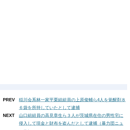
PREV
稲川会系林一家平栗組組員の上原俊輔ら4人を覚醒剤８
６袋を所持していたとして逮捕
NEXT
山口組組員の高見章生ら３人が茨城県在住の男性宅に
侵入して現金と財布を盗んだとして逮捕（暴力団ニュ