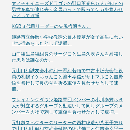
太とチャイニーズドラゴンの野口英光ら５人が知人の
男性を車で連れ去り金属バットで殴ってケガを負わせ
たとして逮捕
KGB３代目リーダーの矢尻哲朗さん。
姫路市立飾磨小学校教諭の目木優基が女子高生にわい
せつ行為をしたとして逮捕。
山口組生島組組長のサージこと生島久次さんを射殺し
た黒幕は誰なのか。
元山口組誠友会小仲組一賢組若頭で中古車販売会社役
員の札幌イケちゃんこと池田孝信がサトマルこと吉野
悟を暴行して鼻の骨を折る重傷を負わせたとして逮
捕。
ブレイキングダウン姫路軍団メンバーの小川泰輝ら６
人が対立するグループと勘違いして同じグループのメ
ンバーを刃物で刺して重傷を負わせたとして逮捕。
元打越スペクターのリーダーの西村聡造が八王子祭り
で山口組山健組玄武会幹部の徳武伸二と住吉会幸平一