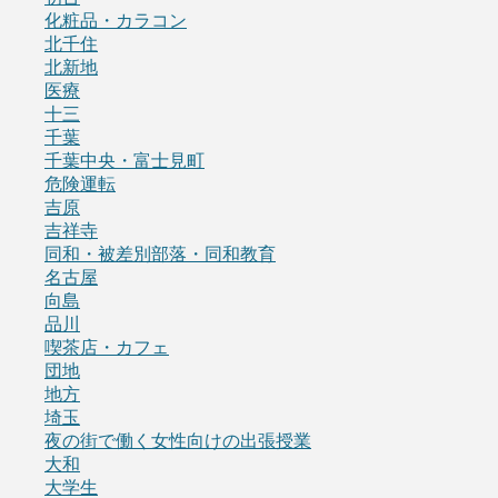
化粧品・カラコン
北千住
北新地
医療
十三
千葉
千葉中央・富士見町
危険運転
吉原
吉祥寺
同和・被差別部落・同和教育
名古屋
向島
品川
喫茶店・カフェ
団地
地方
埼玉
夜の街で働く女性向けの出張授業
大和
大学生