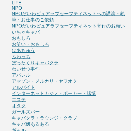
LIFE
NPO
NPOだいわピュアラブセーフティネットへの講演・執
筆・お仕事のご依頼
NPOだいわピュアラブセーフティネット寄付のお願い
いちゃキャバ
おもしろ
お笑い・おもしろ
はあちゅう
ふわっち
ぼったくりキャバクラ
わいせつ事件
アパレル
アマゾン・メルカリ・ヤフオク
アルバイト
インターネットカジノ・ポーカー・賭博
エステ
オタク
ガールズバー
キャバクラ・ラウンジ・クラブ
キャバ嬢あるある
ギャル