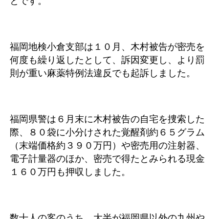
とです。
福岡地検小倉支部は１０月、木村被告が密売を
何度も繰り返したとして、訴因変更し、より罰
則が重い麻薬特例法違反でも起訴しました。
福岡県警は６月末に木村被告の自宅を捜索した
際、８０袋に小分けされた覚醒剤約６５グラム
（末端価格約３９０万円）や密売用の注射器、
電子計量器のほか、密売で得たとみられる現金
１６０万円も押収しました。
数十人の客のうち、大半が福岡県以外の九州や