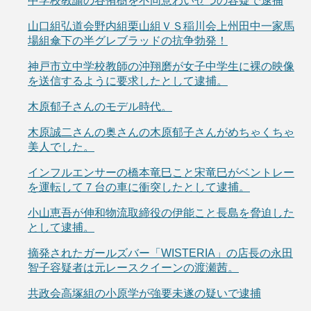
中学校教諭の谷侑樹を不同意わいせつの容疑で逮捕
山口組弘道会野内組栗山組ＶＳ稲川会上州田中一家馬
場組傘下の半グレブラッドの抗争勃発！
神戸市立中学校教師の沖翔磨が女子中学生に裸の映像
を送信するように要求したとして逮捕。
木原郁子さんのモデル時代。
木原誠二さんの奥さんの木原郁子さんがめちゃくちゃ
美人でした。
インフルエンサーの橋本竜巳こと宋竜巳がベントレー
を運転して７台の車に衝突したとして逮捕。
小山恵吾が伸和物流取締役の伊能こと長島を脅迫した
として逮捕。
摘発されたガールズバー「WISTERIA」の店長の永田
智子容疑者は元レースクイーンの渡瀬茜。
共政会高塚組の小原学が強要未遂の疑いで逮捕