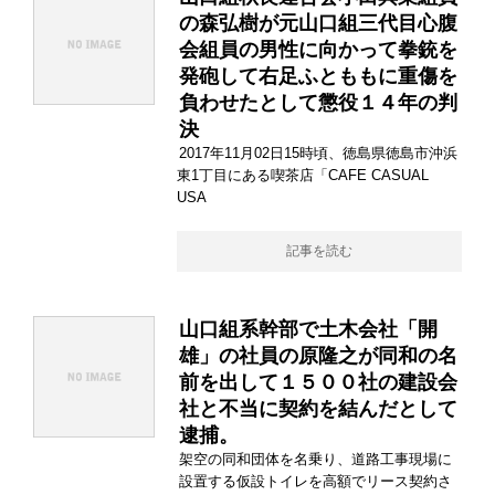
の森弘樹が元山口組三代目心腹
会組員の男性に向かって拳銃を
発砲して右足ふとももに重傷を
負わせたとして懲役１４年の判
決
2017年11月02日15時頃、徳島県徳島市沖浜
東1丁目にある喫茶店「CAFE CASUAL
USA
記事を読む
山口組系幹部で土木会社「開
雄」の社員の原隆之が同和の名
前を出して１５００社の建設会
社と不当に契約を結んだとして
逮捕。
架空の同和団体を名乗り、道路工事現場に
設置する仮設トイレを高額でリース契約さ