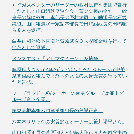
元打越スペクターのリーダーの西村聡造を集団で暴行
したとして山口組秋良連合会一蓮会会長の金伸一、幹
事長の篠崎義朗、本部長の野村祐司、行動隊長の石坂
純也、山口組清水一家副本部長で田嶋組組長の田嶋聡
ら８人を逮捕。
白井正和と松下直樹と荻原武ら３人が闇金融を行って
いたとして逮捕。
メンズエステ「アロマクイーン」を摘発。
鴫原稚人さんがZ李の部下のみょるどぶるーらが中華
系闇組織と組んで海外への女性の人身売買を行ってい
たと告発。
ソープランド、AVメーカーの南雲グループは笹川グ
ループ傘下企業。
極東会榎本組若頭鳥巣組組長の鳥巣正道。
六本木リリックの実質的なオーナーは笹川陽平さん。
山口組系組員の菅原翔太と伊藤大翔ら５人が越谷市の