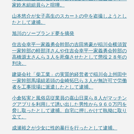
家鈴木組組員らと喧嘩。
山本悠介が女子高生のスカートの中を盗撮しようとし
たとして逮捕。
旭川のソープランド夢を摘発
住吉会幸平一家義勇会幹部の吉田将豪が稲川会横須賀
一家幹部の軽部洋さんや住吉会幸平一家義勇会幹部の
高橋源太さんら３人を死傷させたとして懲役２８年の
判決。
建築会社「柴工業」の実質的経営者で稲川会上州田中
一家幹部馬場組若頭の金崎拓巳ら３人が無許可で労働
者を工事現場に派遣したとして逮捕。
小倉拓実と風俗店従業員の嘉山日菜ら８人がマッチン
グアプリを利用して誘い出した男性から９６０万円を
脅し取ったとして逮捕。自宅に押しかけて執拗に取り
立て。
成瀬裕之が少女に性的暴行を行ったとして逮捕。