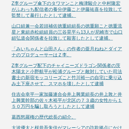
Z李グループ傘下のタワマンこと梅津駿介と中村隆宏
がふわっち配信者の養分伊藤こと伊藤祐喜を拉致して
監禁して暴行したとして逮捕。
山口組兼一会若頭補佐徳重組組長の徳重願こと徳重流
星と東組赤松組組員の三谷晃平ら13人が尼崎市で山口
組弘道会関係者を拉致して殺害したとして逮捕。
「みいちゃんと山田さん」の作者の亜月ねねとダイア
ナのプロデューサーはＺ李。
Z李グループ配下のチャイニーズドラゴン関係者の茨
木陽太と小野航平が松浦グループと敵対していた司法
書士の新宿モッコリーズこと竹川裕一の自宅に乗り込
み土下座させて、スマホを壊したとして逮捕
住吉会幸平一家加藤連合会井上興業組長の井上敦と井
上興業幹部の佐々木裕平が北区の７３歳の女性から１
５０万円を騙し取ろうとしたとして逮捕
葛西怒羅権の歴代総長の紹介。
大波優太と桜井吾朱佳がマレーシアの詐欺拠点にかけ