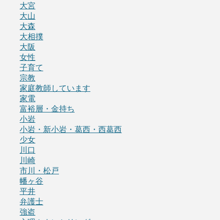
大宮
大山
大森
大相撲
大阪
女性
子育て
宗教
家庭教師しています
家電
富裕層・金持ち
小岩
小岩・新小岩・葛西・西葛西
少女
川口
川崎
市川・松戸
幡ヶ谷
平井
弁護士
強盗