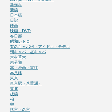
新横浜
新橋
日本橋
日記
映画
映画・DVD
春日部
昭和レトロ
有名キャバ嬢・アイドル・モデル
朝キャバ・昼キャバ
木村草太
未分類
本・漫画・書評
本八幡
東京
東京駅（八重洲）
東北
板橋
柏
栄
格言・名言