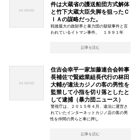
件は大蔵省の護送船団方式解体
と竹下大蔵大臣失脚を狙ったＣ
ＩＡの謀略だった。
戦後最大の政財界と暴力団の疑獄事件と言
われているイトマン事件。 １９９１年
記事を読む
住吉会幸平一家加藤連合会幹事
長補佐で賢総業組長代行の林田
大輔が違法カジノの客の男性を
監禁して小指を切り落としたと
して逮捕（暴力団ニュース）
警視庁は、２０１５年４月、違法に運営さ
れていたインターネットカジノ店の客の男
性を仲間の男らと車に押し
記事を読む