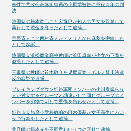
事件で共政会高塚組組員の小原学被告に懲役４年の判
決
韓国籍の橋本竜巳こと宋竜巳が知人の男女を監禁して
暴行して現金を奪ったとして逮捕。
宇野斉人こと西村斉人がアメリカから麻薬を密輸した
として起訴。
静岡県立浜松商業高校教師の浜田卓幸が少女の下着を
盗撮したとして逮捕。
三重県の教師の鈴木敬介を児童買春・ポルノ禁止法違
反の容疑で逮捕。
ブレイキングダウン姫路軍団メンバーの小川泰輝ら６
人が対立するグループと勘違いして同じグループのメ
ンバーを刃物で刺して重傷を負わせたとして逮捕。
姫路市立飾磨小学校教諭の目木優基が女子高生にわい
せつ行為をしたとして逮捕。
美容師の橋本光を不同意わいせつの容疑で逮捕。