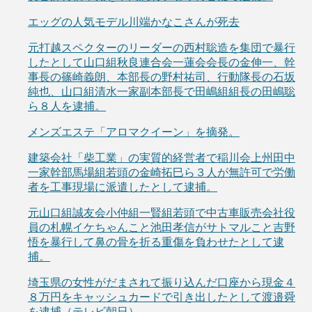
エッグの人気モデル川端かなこさんが死去
元打越スペクターのリーダーの西村聡造を集団で暴行
したとして山口組秋良連合会一蓮会会長の金伸一、幹
事長の篠崎義朗、本部長の野村祐司、行動隊長の石坂
純也、山口組清水一家副本部長で田嶋組組長の田嶋聡
ら８人を逮捕。
メンズエステ「アロマクイーン」を摘発。
建築会社「柴工業」の実質的経営者で稲川会上州田中
一家幹部馬場組若頭の金崎拓巳ら３人が無許可で労働
者を工事現場に派遣したとして逮捕。
元山口組誠友会小仲組一賢組若頭で中古車販売会社役
員の札幌イケちゃんこと池田孝信がサトマルこと吉野
悟を暴行して鼻の骨を折る重傷を負わせたとして逮
捕。
埼玉県の女性がだまされて振り込んだ口座から現金４
８万円をキャッシュカードで引き出したとして渡邉舜
を逮捕（テレビ朝日）