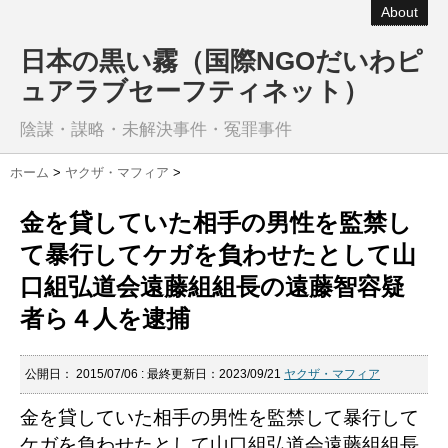
About
日本の黒い霧（国際NGOだいわピ
ュアラブセーフティネット）
陰謀・謀略・未解決事件・冤罪事件
ホーム
>
ヤクザ・マフィア
>
金を貸していた相手の男性を監禁し
て暴行してケガを負わせたとして山
口組弘道会遠藤組組長の遠藤智容疑
者ら４人を逮捕
公開日：
2015/07/06
: 最終更新日：2023/09/21
ヤクザ・マフィア
金を貸していた相手の男性を監禁して暴行して
ケガを負わせたとして山口組弘道会遠藤組組長