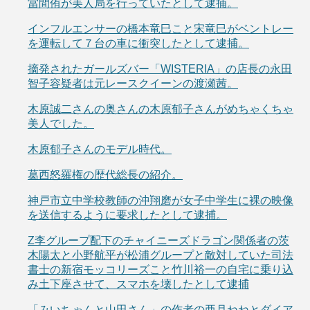
當間侑が美人局を行っていたとして逮捕。
インフルエンサーの橋本竜巳こと宋竜巳がベントレー
を運転して７台の車に衝突したとして逮捕。
摘発されたガールズバー「WISTERIA」の店長の永田
智子容疑者は元レースクイーンの渡瀬茜。
木原誠二さんの奥さんの木原郁子さんがめちゃくちゃ
美人でした。
木原郁子さんのモデル時代。
葛西怒羅権の歴代総長の紹介。
神戸市立中学校教師の沖翔磨が女子中学生に裸の映像
を送信するように要求したとして逮捕。
Z李グループ配下のチャイニーズドラゴン関係者の茨
木陽太と小野航平が松浦グループと敵対していた司法
書士の新宿モッコリーズこと竹川裕一の自宅に乗り込
み土下座させて、スマホを壊したとして逮捕
「みいちゃんと山田さん」の作者の亜月ねねとダイア