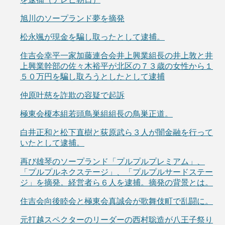
旭川のソープランド夢を摘発
松永颯が現金を騙し取ったとして逮捕。
住吉会幸平一家加藤連合会井上興業組長の井上敦と井
上興業幹部の佐々木裕平が北区の７３歳の女性から１
５０万円を騙し取ろうとしたとして逮捕
仲原叶慈を詐欺の容疑で起訴
極東会榎本組若頭鳥巣組組長の鳥巣正道。
白井正和と松下直樹と荻原武ら３人が闇金融を行って
いたとして逮捕。
再び雄琴のソープランド「プルプルプレミアム」、
「プルプルネクステージ」、「プルプルサードステー
ジ」を摘発。経営者ら６人を逮捕。摘発の背景とは。
住吉会向後睦会と極東会真誠会が歌舞伎町で乱闘に。
元打越スペクターのリーダーの西村聡造が八王子祭り