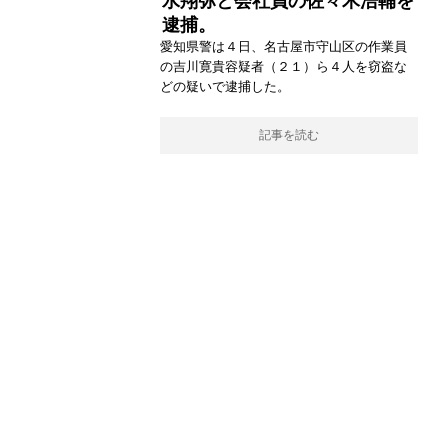
水翔弥と会社員の佐々木浩輔を
逮捕。
愛知県警は４日、名古屋市守山区の作業員
の吉川寛貴容疑者（２１）ら４人を窃盗な
どの疑いで逮捕した。
記事を読む