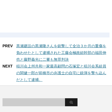
PREV
黒瀬建設の黒瀬隆さんを銃撃して全治３か月の重傷を
負わせたとして逮捕された工藤会極政組幹部の福田伸
也と藤野義光に二審も無罪判決
NEXT
稲川会上州共和一家最高顧問の石塚宏と稲川会系組員
の関健一郎が前橋市の弁護士の自宅に銃弾を撃ち込ん
だとして逮捕。