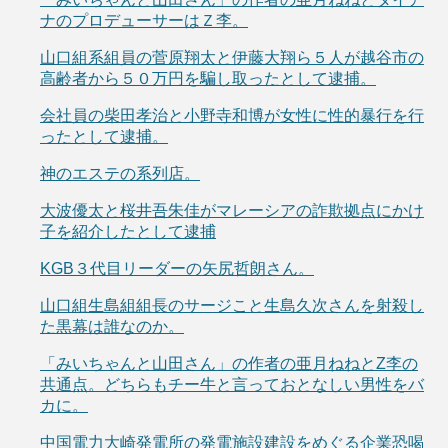
ナのプロデューサーはＺ李。
山口組系組員の菅原翔太と伊藤大翔ら５人が越谷市の
高齢者から５０万円を騙し取ったとして逮捕。
会社員の柴田孝治と小野寺和博が女性に性的暴行を行
ったとして逮捕。
神のエステの系列店。
大波優太と桜井吾朱佳がマレーシアの詐欺拠点にかけ
子を紹介したとして逮捕
KGB３代目リーダーの矢尻哲朗さん。
山口組生島組組長のサージこと生島久次さんを射殺し
た黒幕は誰なのか。
「みいちゃんと山田さん」の作者の亜月ねねとZ李の
共通点。どちらもチー牛と言っておとなしい男性をバ
カに。
中国電力大崎発電所の発電施設建設をめぐる企業恐喝