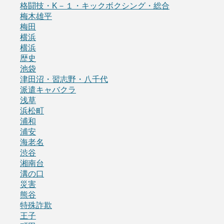
格闘技・K－１・キックボクシング・総合
梅木雄平
梅田
横浜
横浜
歴史
池袋
津田沼・習志野・八千代
派遣キャバクラ
浅草
浜松町
浦和
浦安
海老名
渋谷
湘南台
溝の口
災害
熊谷
特殊詐欺
王子