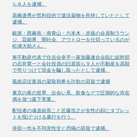
ら８人を逮捕。
高橋達秀が営利目的で違法薬物を所持していたとして
逮捕。
銀座・西麻布・南青山・六本木・赤坂の会員制ラウン
ジ、芸能界、闇社会、アウトローを仕切っているのが
松浦大助さん。
寿不動産代表で住吉会幸平一家加藤連合会聡仁組幹部
の石井寛一と会社役員の臼居崇ら９人が不動産を高額
で売りつけて現金を騙し取ったとして逮捕。
風俗店従業員の梁取和希を詐欺の容疑で逮捕
東京の夜の世界、出会い系、飲食などで圧倒的な存在
感を放つ森下実業。
配信者の魂道組長こと近藤浩之が女性の顔にタブレッ
トを投げつける暴行を行う。
井田一也を不同意性交と恐喝の容疑で逮捕。