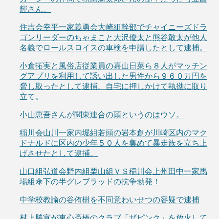
輝さん。
住吉会幸平一家義勇会大崎組幹部でチャイニーズドラ
ゴンリーダーのちゃまこと大沢優太と熊谷敢太が他人
名義でロールスロイスの車検を申請したとして逮捕。
小倉拓実と風俗店従業員の嘉山日菜ら８人がマッチン
グアプリを利用して誘い出した男性から９６０万円を
脅し取ったとして逮捕。自宅に押しかけて執拗に取り
立て。
小山恵吾さんが関東連合の頭というのはウソ。
稲川会山川一家内堀組若頭の岩本創が川崎区内のマク
ドナルドに区内の少年５０人を集めて暴走族を立ち上
げさせたとして逮捕。
山口組弘道会野内組栗山組ＶＳ稲川会上州田中一家馬
場組傘下の半グレブラッドの抗争勃発！
中学校教諭の谷侑樹を不同意わいせつの容疑で逮捕
村上勝宣が東心斎橋のクラブ「ザピンク」を放火して