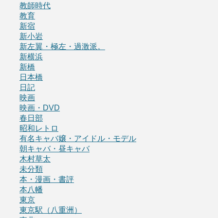
教師時代
教育
新宿
新小岩
新左翼・極左・過激派。
新横浜
新橋
日本橋
日記
映画
映画・DVD
春日部
昭和レトロ
有名キャバ嬢・アイドル・モデル
朝キャバ・昼キャバ
木村草太
未分類
本・漫画・書評
本八幡
東京
東京駅（八重洲）