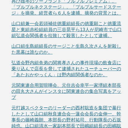
再び雄琴のソープランド「プルプルプレミアム」、
「プルプルネクステージ」、「プルプルサードステー
ジ」を摘発。経営者ら６人を逮捕。摘発の背景とは。
山口組兼一会若頭補佐徳重組組長の徳重願こと徳重流
星と東組赤松組組員の三谷晃平ら13人が尼崎市で山口
組弘道会関係者を拉致して殺害したとして逮捕。
山口組生島組組長のサージこと生島久次さんを射殺し
た黒幕は誰なのか。
弘道会野内組舎弟の関将孝さんの事件現場の飲食店に
乗り込んで店長を脅して逮捕されたユーチューバーの
「あたおかやっくん」は野内組関係者なのか。
元関東連合用賀喧嘩会、元住吉会幸平一家堺組本部長
の田丸大さんがインスタに関東連合の集合写真をアッ
プ
元打越スペクターのリーダーの西村聡造を集団で暴行
したとして山口組秋良連合会一蓮会会長の金伸一、幹
事長の篠崎義朗、本部長の野村祐司、行動隊長の石坂
純也、山口組清水一家副本部長で田嶋組組長の田嶋聡