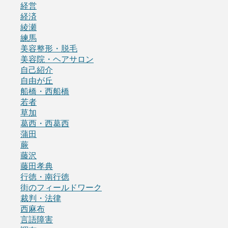
経営
経済
綾瀬
練馬
美容整形・脱毛
美容院・ヘアサロン
自己紹介
自由が丘
船橋・西船橋
若者
草加
葛西・西葛西
蒲田
蕨
藤沢
藤田孝典
行徳・南行徳
街のフィールドワーク
裁判・法律
西麻布
言語障害