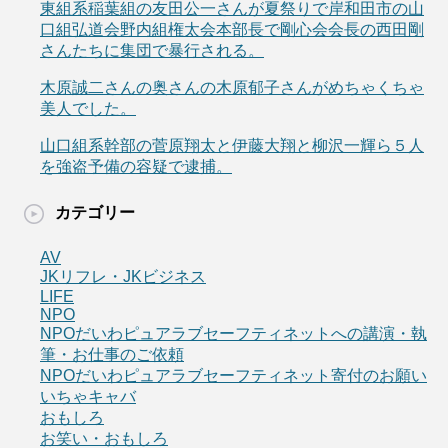
東組系稲葉組の友田公一さんが夏祭りで岸和田市の山
口組弘道会野内組権太会本部長で剛心会会長の西田剛
さんたちに集団で暴行される。
木原誠二さんの奥さんの木原郁子さんがめちゃくちゃ
美人でした。
山口組系幹部の菅原翔太と伊藤大翔と柳沢一輝ら５人
を強盗予備の容疑で逮捕。
カテゴリー
AV
JKリフレ・JKビジネス
LIFE
NPO
NPOだいわピュアラブセーフティネットへの講演・執
筆・お仕事のご依頼
NPOだいわピュアラブセーフティネット寄付のお願い
いちゃキャバ
おもしろ
お笑い・おもしろ