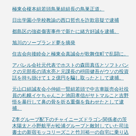
極東会榎本組若頭鳥巣組組長の鳥巣正道。
日出学園小学校教諭の西口哲也を詐欺容疑で逮捕
都島区の強盗傷害事件で新たに緒方好誠を逮捕。
旭川のソープランド夢を摘発
住吉会向後睦会と極東会真誠会が歌舞伎町で乱闘に。
アパレル会社元代表でホストの森田真伍とソフトバン
クの元部長の清水亮と元課長の枡田健吾がウソの投資
話を持ち掛けて１２億円を騙し取ったとして逮捕。
元山口組誠友会小仲組一賢組若頭で中古車販売会社役
員の札幌イケちゃんこと池田孝信がサトマルこと吉野
悟を暴行して鼻の骨を折る重傷を負わせたとして逮
捕。
Z李グループ配下のチャイニーズドラゴン関係者の茨
木陽太と小野航平が松浦グループと敵対していた司法
書士の新宿モッコリーズこと竹川裕一の自宅に乗り込