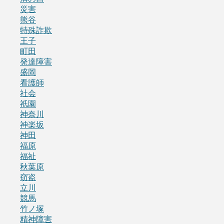
災害
熊谷
特殊詐欺
王子
町田
発達障害
盛岡
看護師
社会
祇園
神奈川
神楽坂
神田
福原
福祉
秋葉原
窃盗
立川
競馬
竹ノ塚
精神障害