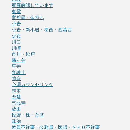
家庭教師しています
家電
富裕層・金持ち
小岩
小岩・新小岩・葛西・西葛西
少女
川口
川崎
市川・松戸
幡ヶ谷
平井
弁護士
強盗
心理カウンセリング
志木
恋愛
恵比寿
成田
投資・株・為替
政治
教員不祥事・公務員・医師・ＮＰＯ不祥事