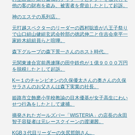
他の客の財布を盗み、被害者を脅迫したとして起訴。
神のエステの系列店。
元打越スペクターのリーダーの西村聡造が八王子祭り
で山口組山健組玄武会幹部の徳武伸二と住吉会幸平一
家鈴木組組員らと喧嘩。
森下グループの森下景一さんのホスト時代。
元関東連合宮前愚連隊の田中鉄也が１億９０００万円
を脱税したとして起訴。
Kー１のチャンピオンの久保優太さんの奥さんの久保
サラさんのお父さんは森下実業の社長。
姫路市立飾磨小学校教諭の目木優基が女子高生にわい
せつ行為をしたとして逮捕。
摘発されたガールズバー「WISTERIA」の店長の永田
智子容疑者は元レースクイーンの渡瀬茜。
KGB３代目リーダーの矢尻哲朗さん。