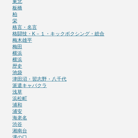
東北
板橋
柏
栄
格言・名言
格闘技・K－１・キックボクシング・総合
梅木雄平
梅田
横浜
横浜
歴史
池袋
津田沼・習志野・八千代
派遣キャバクラ
浅草
浜松町
浦和
浦安
海老名
渋谷
湘南台
溝の口