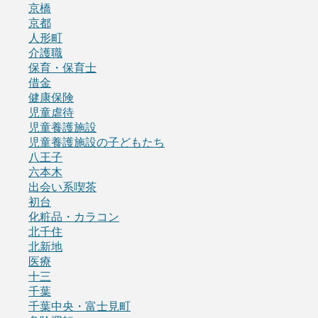
京橋
京都
人形町
介護職
保育・保育士
借金
健康保険
児童虐待
児童養護施設
児童養護施設の子どもたち
八王子
六本木
出会い系喫茶
初台
化粧品・カラコン
北千住
北新地
医療
十三
千葉
千葉中央・富士見町