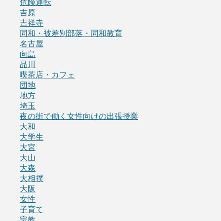
危険運転
吉原
吉祥寺
同和・被差別部落・同和教育
名古屋
向島
品川
喫茶店・カフェ
団地
地方
埼玉
夜の街で働く女性向けの出張授業
大和
大学生
大宮
大山
大森
大相撲
大阪
女性
子育て
宗教