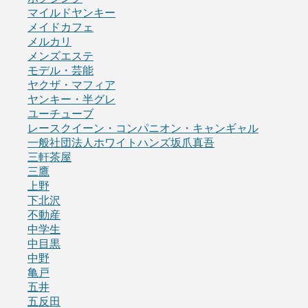
マイルドヤンキー
メイドカフェ
メルカリ
メンズエステ
モデル・芸能
ヤクザ・マフィア
ヤンキー・半グレ
ユーチューブ
レースクイーン・コンパニオン・キャンギャル
一般社団法人ホワイトハンズ坂爪真吾
三軒茶屋
三鷹
上野
下北沢
不動産
中学生
中目黒
中野
亀戸
五井
五反田