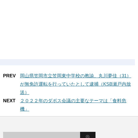
PREV
岡山県笠岡市立笠岡東中学校の教諭、丸川夢佳（31）
が無免許運転を行っていたとして逮捕（KSB瀬戸内放
送）
NEXT
２０２２年のダボス会議の主要なテーマは「食料危
機」