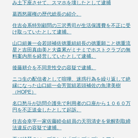
み土下座させて、スマホを壊したとして逮捕
葛西怒羅権の歴代総長の紹介。
住吉会系特別顧問の三沢秀司が生活保護費を不正に受
け取っていたとして逮捕。
山口組兼一会若頭補佐徳重組組長の徳重願こと徳重流
星と吉田真由美と大森累がミナミでホストクラブの無
料案内所を経営していたとして逮捕。
後藤耕介を不同意性交の容疑で逮捕。
ニコ生の配信者として喧嘩、迷惑行為を繰り返して絶
縁になった山口組一会芳賀組若頭補佐の魚津美樹
（HOPE）
名口愁斗が訪問介護先で利用者の口座から１０６０万
円を不正送金したとして起訴。
住吉会幸平一家佐藤睦会組員の天羽清史を覚醒剤取締
法違反の容疑で逮捕。