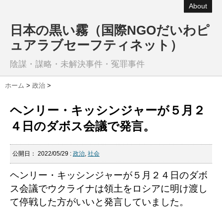
About
日本の黒い霧（国際NGOだいわピ
ュアラブセーフティネット）
陰謀・謀略・未解決事件・冤罪事件
ホーム
>
政治
>
ヘンリー・キッシンジャーが５月２
４日のダボス会議で発言。
公開日：
2022/05/29
:
政治
,
社会
ヘンリー・キッシンジャーが５月２４日のダボ
ス会議でウクライナは領土をロシアに明け渡し
て停戦した方がいいと発言していました。