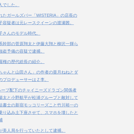
人でした。
れたガールズバー「WISTERIA」の店長の
子容疑者は元レースクイーンの渡瀬茜。
子さんのモデル時代。
系幹部の菅原翔太と伊藤大翔と柳沢一輝ら
強盗予備の容疑で逮捕。
羅権の歴代総長の紹介。
ちゃんと山田さん」の作者の亜月ねねとダ
のプロデューサーはＺ李。
ループ配下のチャイニーズドラゴン関係者
陽太と小野航平が松浦グループと敵対して
法書士の新宿モッコリーズこと竹川裕一の
乗り込み土下座させて、スマホを壊したと
捕
が美人局を行っていたとして逮捕。