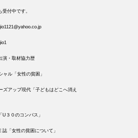
も受付中です。
o1121@yahoo.co.jp
io1
出演・取材協力歴
ペシャル「女性の貧困」
ローズアップ現代「子どもはどこへ消え
「U３０のコンパス」
Ｅ誌「女性の貧困について」