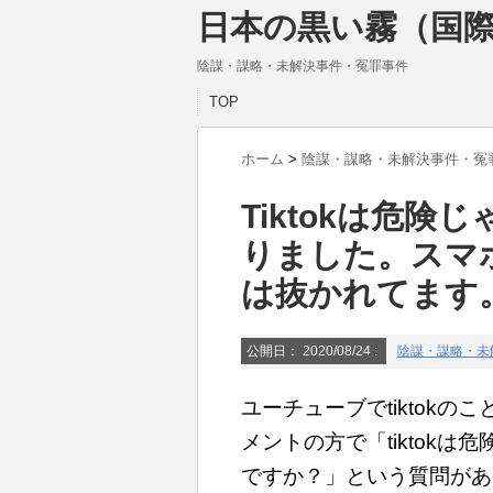
日本の黒い霧（国際
陰謀・謀略・未解決事件・冤罪事件
TOP
ホーム
>
陰謀・謀略・未解決事件・冤
Tiktokは危
りました。スマ
は抜かれてます
公開日：
2020/08/24
:
陰謀・謀略・未
ユーチューブでtiktok
メントの方で「tiktok
ですか？」という質問があ