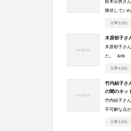
鈴木宗男さ
降伏してい
記事を読む
木原郁子さ
木原郁子さん
た。 &nb
記事を読む
竹内結子さ
の闇のネッ
竹内結子さ
不可解な点が
記事を読む