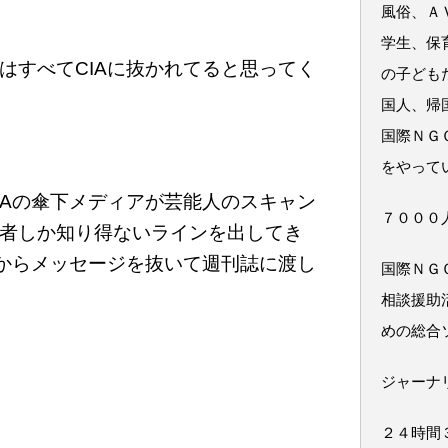
風俗、Ａ
学生、保
はすべてCIAに抜かれてると思ってく
の子ども
国人、帰
国際ＮＧ
をやって
IAの傘下メディアが芸能人のスキャン
７０００
者しか知り得ないラインを出してき
元からメッセージを抜いて週刊誌に渡し
国際ＮＧ
相談援助
めの総合
ジャーナ
２４時間