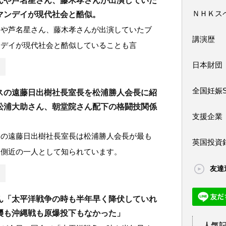
んや芦名星さん、藤木孝さんが出演していた
ＮＨＫス
マンデイが現代社会と酷似。
んや芦名星さん、藤木孝さんが出演していたブ
講演歴
ンデイが現代社会と酷似していることも言
日本財団
全国妊娠
スの遠藤日出樹社長室長を松浦勝人会長に紹
松浦大助さん、朝堂院さん配下の格闘技関係
支援企業
スの遠藤日出樹社長室長は松浦勝人会長が最も
英国投資
る側近の一人として知られています。
友達
ん「太平洋戦争の時も半年早く降伏していれ
襲も沖縄戦も原爆投下もなかった」
人気