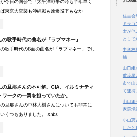
んが今日の国会で「太平洋戦争の時も半年早く
れば東京大空襲も沖縄戦も原爆投下もなか
住吉会
ドラゴ
太が他
として
んの歌手時代の曲名が「ラブマネー」
の歌手時代のB面の曲名が「ラブマネー」でし
中学校
捕
山口組
重流星
市で山
んの旦那さんの不可解。CIA、イルミナティ
て逮捕
トワークの一翼を担っていたか。
山口組
んの旦那さんの中林大樹さんについても非常に
家馬場
いくつもありました。 &nbs
小山恵
したと