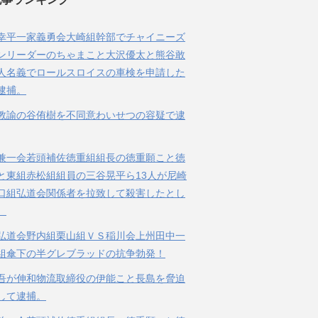
幸平一家義勇会大崎組幹部でチャイニーズ
ンリーダーのちゃまこと大沢優太と熊谷敢
人名義でロールスロイスの車検を申請した
逮捕。
教諭の谷侑樹を不同意わいせつの容疑で逮
兼一会若頭補佐徳重組組長の徳重願こと徳
と東組赤松組組員の三谷晃平ら13人が尼崎
口組弘道会関係者を拉致して殺害したとし
。
弘道会野内組栗山組ＶＳ稲川会上州田中一
組傘下の半グレブラッドの抗争勃発！
吾が伸和物流取締役の伊能こと長島を脅迫
して逮捕。