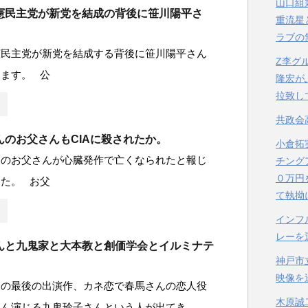
山口組
憲民主党が新党を結成の背後に笹川陽平さ
重流星
ラブの
憲民主党が新党を結成する背後に笹川陽平さん
Z李グ
ます。 公
隆宏が
拉致し
共政会
んのお父さんもCIAに殺されたか。
小倉拓
んのお父さんが心臓発作で亡くなられたと報じ
チング
０万円
た。 お父
て執拗
インフ
レーを
んと九鬼家と大本教と創価学会とイルミナテ
神戸市
映像を
んの最後の出演作、カネ恋で春馬さんの恋人役
木原誠
さん演じる九鬼玲子さんという人が出てき