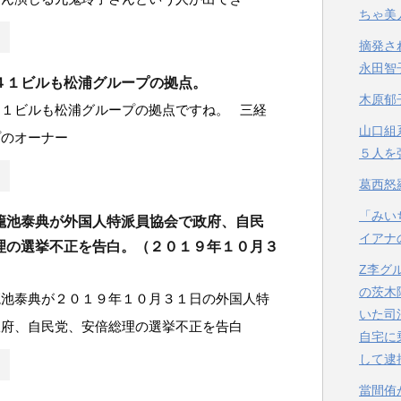
ちゃ美
摘発さ
永田智
４１ビルも松浦グループの拠点。
木原郁
４１ビルも松浦グループの拠点ですね。 三経
山口組
プのオーナー
５人を
葛西怒
「みい
籠池泰典が外国人特派員協会で政府、自民
イアナ
理の選挙不正を告白。（２０１９年１０月３
Z李グ
の茨木
籠池泰典が２０１９年１０月３１日の外国人特
いた司
政府、自民党、安倍総理の選挙不正を告白
自宅に
して逮
當間侑