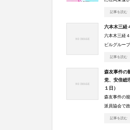
記事を読む
六本木三経
六本木三経
ビルグルー
記事を読む
森友事件の
党、安倍総
１日）
森友事件の
派員協会で
記事を読む