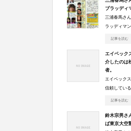
三浦春馬さ
ブラッディ
三浦春馬さ
ラッディマ
記事を読む
エイベック
介したのは
者。
エイベック
信頼してい
記事を読む
鈴木宗男さ
ば東京大空