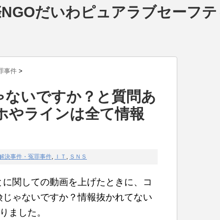
NGOだいわピュアラブセーフテ
罪事件
>
険じゃないですか？と質問あ
ホやラインは全て情報
。
解決事件・冤罪事件
,
ＩＴ
,
ＳＮＳ
のことに関しての動画を上げたときに、コ
は危険じゃないですか？情報抜かれてない
りました。