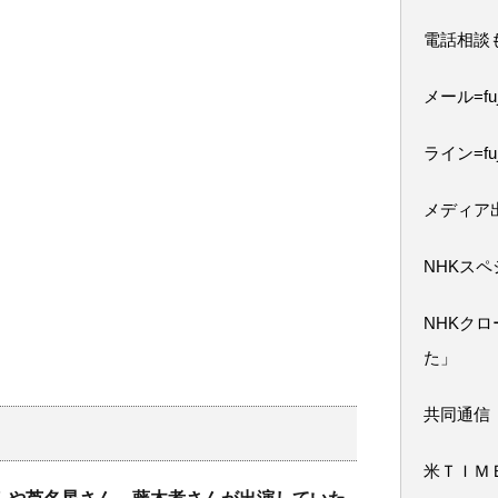
電話相談
メール=fuji
ライン=fuj
メディア
NHKス
NHKク
た」
共同通信
米ＴＩＭ