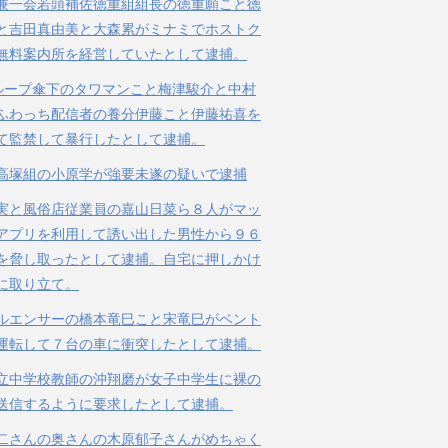
兼一会若頭補佐徳重組組長の徳重願こと徳
と吉田真由美と大森累がミナミでホストク
無料案内所を経営していたとして逮捕。
ループ傘下のタワマンこと梅津駿介と中村
ふわっち配信者の養分伊藤こと伊藤祐喜を
て監禁して暴行したとして逮捕。
高塚組の小原学が強要未遂の疑いで逮捕
実と風俗店従業員の嘉山日菜ら８人がマッ
アプリを利用して誘い出した男性から９６
を脅し取ったとして逮捕。自宅に押しかけ
に取り立て。
ルエンサーの橋本竜巳こと宋竜巳がベント
運転して７台の車に衝突したとして逮捕。
立中学校教師の沖翔磨が女子中学生に裸の
送信するように要求したとして逮捕。
二さんの奥さんの木原郁子さんがめちゃく