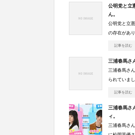
公明党と立
ん。
公明党と立
の存在があり
記事を読む
三浦春馬さ
三浦春馬さ
られていまし
記事を読む
三浦春馬さ
ィ。
三浦春馬さ
に松岡茉優