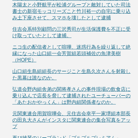
木陽太と小野航平が松浦グループと敵対していた司法
書士の新宿モッコリーズこと竹川裕一の自宅に乗り込
み土下座させて、スマホを壊したとして逮捕
住吉会系特別顧問の三沢秀司が生活保護費を不正に受
け取っていたとして逮捕。
ニコ生の配信者として喧嘩、迷惑行為を繰り返して絶
縁になった山口組一会芳賀組若頭補佐の魚津美樹
（HOPE）
山口組生島組組長のサージこと生島久次さんを射殺し
た黒幕は誰なのか。
弘道会野内組舎弟の関将孝さんの事件現場の飲食店に
乗り込んで店長を脅して逮捕されたユーチューバーの
「あたおかやっくん」は野内組関係者なのか。
元関東連合用賀喧嘩会、元住吉会幸平一家堺組本部長
の田丸大さんがインスタに関東連合の集合写真をアッ
プ
再び雄琴のソープランド「プルプルプレミアム」、