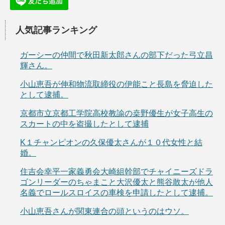
人気記事ランキング
ガーシーの仲間で秋田新太郎さんの部下だった弓立昌
輝さん。
小山恵吾が伸和物流取締役の伊能こと長島を脅迫した
として逮捕。
京都市立京都工学院高校教諭の桒野優生が女子高生の
スカートの中を盗撮したとして逮捕
K１チャンピオンの久保優太さんが１０代女性と結
婚。
住吉会幸平一家義勇会大崎組幹部でチャイニーズドラ
ゴンリーダーのちゃまこと大沢優太と熊谷敢太が他人
名義でロールスロイスの車検を申請したとして逮捕。
小山恵吾さんが関東連合の頭というのはウソ。