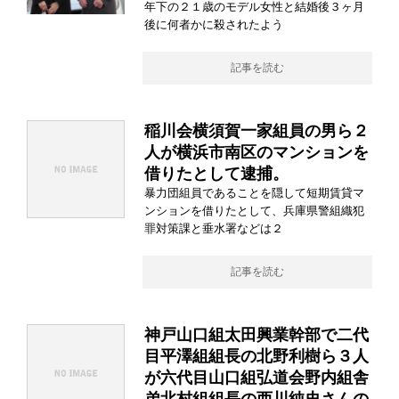
年下の２１歳のモデル女性と結婚後３ヶ月
後に何者かに殺されたよう
記事を読む
稲川会横須賀一家組員の男ら２
人が横浜市南区のマンションを
借りたとして逮捕。
暴力団組員であることを隠して短期賃貸マ
ンションを借りたとして、兵庫県警組織犯
罪対策課と垂水署などは２
記事を読む
神戸山口組太田興業幹部で二代
目平澤組組長の北野利樹ら３人
が六代目山口組弘道会野内組舎