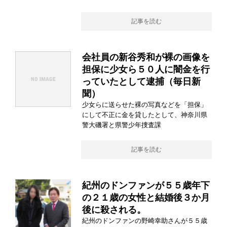
記事を読む
会社員の新谷秀和が裸の画像を
担保に少女ら５０人に闇金を行
っていたとして逮捕（毎日新
聞）
少女らに送らせた裸の写真などを「担保」
にして不正に金を貸したとして、神奈川県
警大磯署と県警少年捜査課
記事を読む
紀州のドンファンが５５歳年下
の２１歳の女性と結婚後３か月
後に殺される。
紀州のドンファンの野崎幸助さんが５５歳