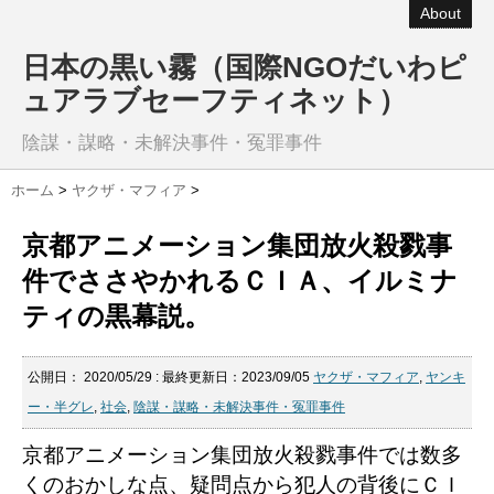
About
日本の黒い霧（国際NGOだいわピ
ュアラブセーフティネット）
陰謀・謀略・未解決事件・冤罪事件
ホーム
>
ヤクザ・マフィア
>
京都アニメーション集団放火殺戮事
件でささやかれるＣＩＡ、イルミナ
ティの黒幕説。
公開日：
2020/05/29
: 最終更新日：2023/09/05
ヤクザ・マフィア
,
ヤンキ
ー・半グレ
,
社会
,
陰謀・謀略・未解決事件・冤罪事件
京都アニメーション集団放火殺戮事件では数多
くのおかしな点、疑問点から犯人の背後にＣＩ