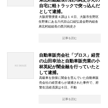
弟北村組組長の西川純史さんの
自宅に軽トラックで突っ込んだ
として逮捕。
大阪府警捜査４課は１４日、大阪市生野区
生野東にある六代目山口組弘道会野内組舎
弟北村組組長の西川純史さ
記事を読む
自動車販売会社「プロス」経営
の山田幸治と自動車販売業の小
林英紀が闇金融を行っていたと
して逮捕。
高級車を担保に闇金を営んでいた自動車販
売会社の経営者らが逮捕された事件で、府
警生活経済課は６日、不動
記事を読む