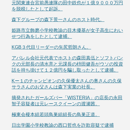
元関東連合宮前愚連隊の田中鉄也が１億９０００万円
を脱税したとして起訴。
森下グループの森下景一さんのホスト時代。
姫路市立飾磨小学校教諭の目木優基が女子高生にわい
せつ行為をしたとして逮捕。
KGB３代目リーダーの矢尻哲朗さん。
アパレル会社元代表でホストの森田真伍とソフトバン
クの元部長の清水亮と元課長の枡田健吾がウソの投資
話を持ち掛けて１２億円を騙し取ったとして逮捕。
Kー１のチャンピオンの久保優太さんの奥さんの久保
サラさんのお父さんは森下実業の社長。
摘発されたガールズバー「WISTERIA」の店長の永田
智子容疑者は元レースクイーンの渡瀬茜。
極東会榎本組若頭鳥巣組組長の鳥巣正道。
日出学園小学校教諭の西口哲也を詐欺容疑で逮捕