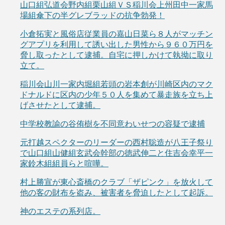
山口組弘道会野内組栗山組ＶＳ稲川会上州田中一家馬
場組傘下の半グレブラッドの抗争勃発！
小倉拓実と風俗店従業員の嘉山日菜ら８人がマッチン
グアプリを利用して誘い出した男性から９６０万円を
脅し取ったとして逮捕。自宅に押しかけて執拗に取り
立て。
稲川会山川一家内堀組若頭の岩本創が川崎区内のマク
ドナルドに区内の少年５０人を集めて暴走族を立ち上
げさせたとして逮捕。
中学校教諭の谷侑樹を不同意わいせつの容疑で逮捕
元打越スペクターのリーダーの西村聡造が八王子祭り
で山口組山健組玄武会幹部の徳武伸二と住吉会幸平一
家鈴木組組員らと喧嘩。
村上勝宣が東心斎橋のクラブ「ザピンク」を放火して
他の客の財布を盗み、被害者を脅迫したとして起訴。
神のエステの系列店。