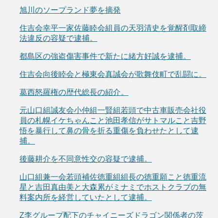
旭川のソープランド夢を摘発
住吉会幸平一家佐藤睦会組員の天羽清史を覚醒剤取締
法違反の容疑で逮捕。
都島区の強盗傷害事件で新たに緒方好誠を逮捕。
住吉会向後睦会と極東会真誠会が歌舞伎町で乱闘に。
葛西怒羅権の歴代総長の紹介。
元山口組誠友会小仲組一賢組若頭で中古車販売会社役
員の札幌イケちゃんこと池田孝信がサトマルこと吉野
悟を暴行して鼻の骨を折る重傷を負わせたとして逮
捕。
後藤耕介を不同意性交の容疑で逮捕。
山口組兼一会若頭補佐徳重組組長の徳重願こと徳重流
星と吉田真由美と大森累がミナミでホストクラブの無
料案内所を経営していたとして逮捕。
Z李グループ配下のチャイニーズドラゴン関係者の茨