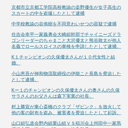
京都市立京都工学院高校教諭の桒野優生が女子高生の
スカートの中を盗撮したとして逮捕
中学校教諭の谷侑樹を不同意わいせつの容疑で逮捕
住吉会幸平一家義勇会大崎組幹部でチャイニーズドラ
ゴンリーダーのちゃまこと大沢優太と熊谷敢太が他人
名義でロールスロイスの車検を申請したとして逮捕。
K１チャンピオンの久保優太さんが１０代女性と結
婚。
小山恵吾が伸和物流取締役の伊能こと長島を脅迫した
として逮捕。
Kー１のチャンピオンの久保優太さんの奥さんの久保
サラさんのお父さんは森下実業の社長。
村上勝宣が東心斎橋のクラブ「ザピンク」を放火して
他の客の財布を盗み、被害者を脅迫したとして起訴。
山口組弘道会野内組栗山組ＶＳ稲川会上州田中一家馬