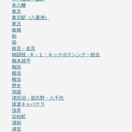
本八幡
東京
東京駅（八重洲）
東北
板橋
柏
栄
格言・名言
格闘技・K－１・キックボクシング・総合
梅木雄平
梅田
横浜
横浜
歴史
池袋
津田沼・習志野・八千代
派遣キャバクラ
浅草
浜松町
浦和
浦安