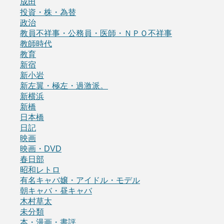
成田
投資・株・為替
政治
教員不祥事・公務員・医師・ＮＰＯ不祥事
教師時代
教育
新宿
新小岩
新左翼・極左・過激派。
新横浜
新橋
日本橋
日記
映画
映画・DVD
春日部
昭和レトロ
有名キャバ嬢・アイドル・モデル
朝キャバ・昼キャバ
木村草太
未分類
本・漫画・書評