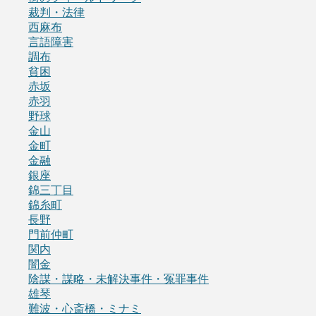
裁判・法律
西麻布
言語障害
調布
貧困
赤坂
赤羽
野球
金山
金町
金融
銀座
錦三丁目
錦糸町
長野
門前仲町
関内
闇金
陰謀・謀略・未解決事件・冤罪事件
雄琴
難波・心斎橋・ミナミ