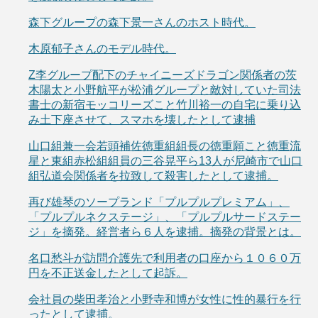
森下グループの森下景一さんのホスト時代。
木原郁子さんのモデル時代。
Z李グループ配下のチャイニーズドラゴン関係者の茨
木陽太と小野航平が松浦グループと敵対していた司法
書士の新宿モッコリーズこと竹川裕一の自宅に乗り込
み土下座させて、スマホを壊したとして逮捕
山口組兼一会若頭補佐徳重組組長の徳重願こと徳重流
星と東組赤松組組員の三谷晃平ら13人が尼崎市で山口
組弘道会関係者を拉致して殺害したとして逮捕。
再び雄琴のソープランド「プルプルプレミアム」、
「プルプルネクステージ」、「プルプルサードステー
ジ」を摘発。経営者ら６人を逮捕。摘発の背景とは。
名口愁斗が訪問介護先で利用者の口座から１０６０万
円を不正送金したとして起訴。
会社員の柴田孝治と小野寺和博が女性に性的暴行を行
ったとして逮捕。