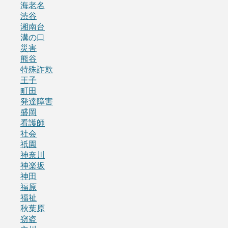
海老名
渋谷
湘南台
溝の口
災害
熊谷
特殊詐欺
王子
町田
発達障害
盛岡
看護師
社会
祇園
神奈川
神楽坂
神田
福原
福祉
秋葉原
窃盗