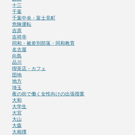
十三
千葉
千葉中央・富士見町
危険運転
吉原
吉祥寺
同和・被差別部落・同和教育
名古屋
向島
品川
喫茶店・カフェ
団地
地方
埼玉
夜の街で働く女性向けの出張授業
大和
大学生
大宮
大山
大森
大相撲