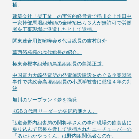
捕。
建築会社「柴工業」の実質的経営者で稲川会上州田中
一家幹部馬場組若頭の金崎拓巳ら３人が無許可で労働
者を工事現場に派遣したとして逮捕。
関東連合用賀喧嘩会６代目総長の吉村良介
葛西怒羅権の歴代総長の紹介。
極東会榎本組若頭鳥巣組組長の鳥巣正道。
中国電力大崎発電所の発電施設建設をめぐる企業恐喝
事件で共政会高塚組組員の小原学被告に懲役４年の判
決
旭川のソープランド夢を摘発
KGB３代目リーダーの矢尻哲朗さん。
弘道会野内組舎弟の関将孝さんの事件現場の飲食店に
乗り込んで店長を脅して逮捕されたユーチューバーの
「あたおかやっくん」は野内組関係者なのか。