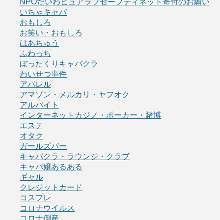
NPOだいわピュアラブセーフティネット寄付のお願い
いちゃキャバ
おもしろ
お笑い・おもしろ
はあちゅう
ふわっち
ぼったくりキャバクラ
わいせつ事件
アパレル
アマゾン・メルカリ・ヤフオク
アルバイト
インターネットカジノ・ポーカー・賭博
エステ
オタク
ガールズバー
キャバクラ・ラウンジ・クラブ
キャバ嬢あるある
ギャル
クレジットカード
コスプレ
コロナウイルス
コロナ倒産