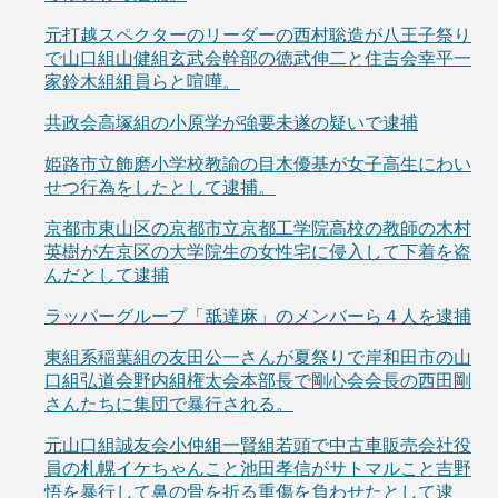
元打越スペクターのリーダーの西村聡造が八王子祭り
で山口組山健組玄武会幹部の徳武伸二と住吉会幸平一
家鈴木組組員らと喧嘩。
共政会高塚組の小原学が強要未遂の疑いで逮捕
姫路市立飾磨小学校教諭の目木優基が女子高生にわい
せつ行為をしたとして逮捕。
京都市東山区の京都市立京都工学院高校の教師の木村
英樹が左京区の大学院生の女性宅に侵入して下着を盗
んだとして逮捕
ラッパーグループ「舐達麻」のメンバーら４人を逮捕
東組系稲葉組の友田公一さんが夏祭りで岸和田市の山
口組弘道会野内組権太会本部長で剛心会会長の西田剛
さんたちに集団で暴行される。
元山口組誠友会小仲組一賢組若頭で中古車販売会社役
員の札幌イケちゃんこと池田孝信がサトマルこと吉野
悟を暴行して鼻の骨を折る重傷を負わせたとして逮