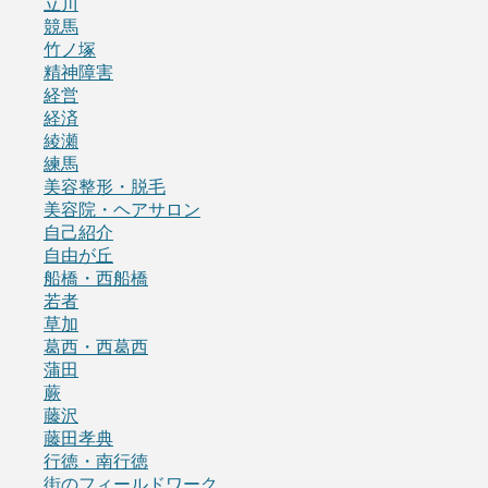
立川
競馬
竹ノ塚
精神障害
経営
経済
綾瀬
練馬
美容整形・脱毛
美容院・ヘアサロン
自己紹介
自由が丘
船橋・西船橋
若者
草加
葛西・西葛西
蒲田
蕨
藤沢
藤田孝典
行徳・南行徳
街のフィールドワーク