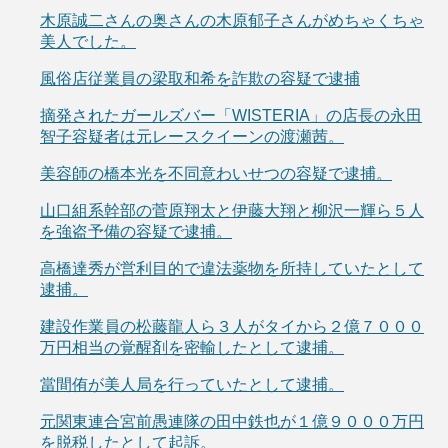
木原誠二さんの奥さんの木原郁子さんがめちゃくちゃ
美人でした。
風俗店従業員の梁取和希を詐欺の容疑で逮捕
摘発されたガールズバー「WISTERIA」の店長の永田
智子容疑者は元レースクイーンの渡瀬茜。
美容師の橋本光を不同意わいせつの容疑で逮捕。
山口組系幹部の菅原翔太と伊藤大翔と柳沢一輝ら５人
を強盗予備の容疑で逮捕。
高橋達秀が営利目的で違法薬物を所持していたとして
逮捕。
建設作業員の松藤龍人ら３人がタイから２億７０００
万円相当の覚醒剤を密輸したとして逮捕。
當間侑が美人局を行っていたとして逮捕。
元関東連合宮前愚連隊の田中鉄也が１億９０００万円
を脱税したとして起訴。