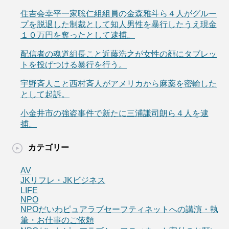
住吉会幸平一家聡仁組組員の金森雅斗ら４人がグルー
プを脱退した制裁として知人男性を暴行したうえ現金
１０万円を奪ったとして逮捕。
配信者の魂道組長こと近藤浩之が女性の顔にタブレッ
トを投げつける暴行を行う。
宇野斉人こと西村斉人がアメリカから麻薬を密輸した
として起訴。
小金井市の強盗事件で新たに三浦謙司朗ら４人を逮
捕。
カテゴリー
AV
JKリフレ・JKビジネス
LIFE
NPO
NPOだいわピュアラブセーフティネットへの講演・執
筆・お仕事のご依頼