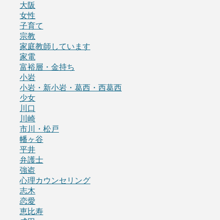
大阪
女性
子育て
宗教
家庭教師しています
家電
富裕層・金持ち
小岩
小岩・新小岩・葛西・西葛西
少女
川口
川崎
市川・松戸
幡ヶ谷
平井
弁護士
強盗
心理カウンセリング
志木
恋愛
恵比寿