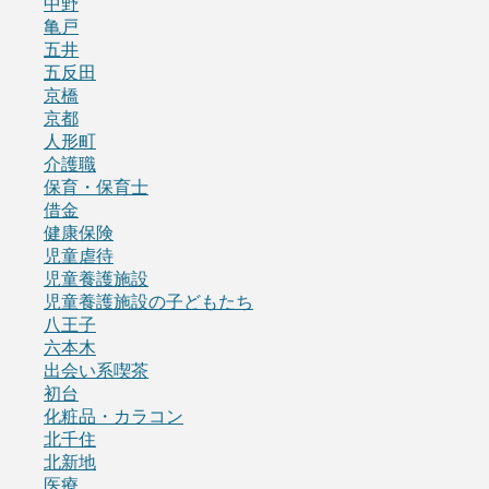
中野
亀戸
五井
五反田
京橋
京都
人形町
介護職
保育・保育士
借金
健康保険
児童虐待
児童養護施設
児童養護施設の子どもたち
八王子
六本木
出会い系喫茶
初台
化粧品・カラコン
北千住
北新地
医療