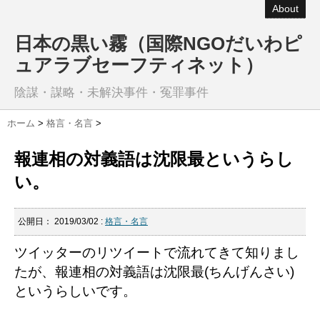
About
日本の黒い霧（国際NGOだいわピ
ュアラブセーフティネット）
陰謀・謀略・未解決事件・冤罪事件
ホーム
>
格言・名言
>
報連相の対義語は沈限最というらし
い。
公開日：
2019/03/02
:
格言・名言
ツイッターのリツイートで流れてきて知りまし
たが、報連相の対義語は沈限最(ちんげんさい)
というらしいです。