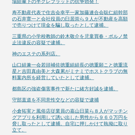
場組傘下の半グレブラッドの抗争勃発！
寿不動産代表で住吉会幸平一家加藤連合会聡仁組幹部
の石井寛一と会社役員の臼居崇ら９人が不動産を高額
で売りつけて現金を騙し取ったとして逮捕。
三重県の小学校教師の鈴木敬介を児童買春・ポルノ禁
止法違反の容疑で逮捕。
神のエステの系列店。
山口組兼一会若頭補佐徳重組組長の徳重願こと徳重流
星と吉田真由美と大森累がミナミでホストクラブの無
料案内所を経営していたとして逮捕。
都島区の強盗傷害事件で新たに緒方好誠を逮捕。
守部直道を不同意性交などの容疑で逮捕
小倉拓実と風俗店従業員の嘉山日菜ら８人がマッチン
グアプリを利用して誘い出した男性から９６０万円を
脅し取ったとして逮捕。自宅に押しかけて執拗に取り
立て。