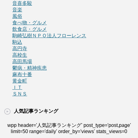
音喜多駿
音楽
風俗
食べ物・グルメ
飲食店・グルメ
駒崎弘樹ＮＰＯ法人フローレンス
駒込
高円寺
高校生
高田馬場
鬱病・精神疾患
麻布十番
黄金町
ＩＴ
ＳＮＳ
人気記事ランキング
wpp header='人気記事ランキング' post_type='post,page'
limit=50 range='daily' order_by='views' stats_views=0