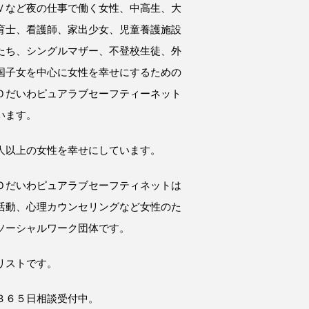
Ｖなど夜の仕事で働く女性、中高生、大
育士、看護師、家出少女、児童養護施設
たち、シングルマザー、不登校生徒、外
国子女を中心に女性を幸せにするための
Ｏだいわピュアラブセーフティーネット
います。
人以上の女性を幸せにしています。
Ｏだいわピュアラブセーフティネットは
活動、心理カウンセリングなど女性のた
ソーシャルワーク団体です。
リストです。
３６５日相談受付中。