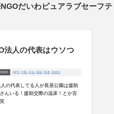
NGOだいわピュアラブセーフテ
PO法人の代表はウソつ
03/03
NPO
,
大阪
,
社会
,
福祉
,
若者
,
高校生
法人の代表してる人が長居公園は援助
さんいる！援助交際の温床！とか言
笑