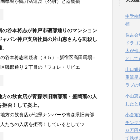
福岡県警が銃刀法違反（発射）と器物損
中学校
捕
員の谷本将志が神戸市磯部通りのマンション
住吉会
ジャパン神戸支店社員の片山恵さんを刺殺し
ドラゴ
捕。
太が他
の谷本将志容疑者（３５）=新宿区高田馬場=
として
央区磯部通り２丁目の「フォレ・リビエ
山口組
重流星
ラブの
小山恵
地方の飲食店が青森県旧南部藩・盛岡藩の人
したと
を拒否！して炎上。
軽地方の飲食店が他県ナンバーや青森県旧南部
小倉拓
チング
の人たちの入店を拒否！しているとしてツ
０万円
て執拗