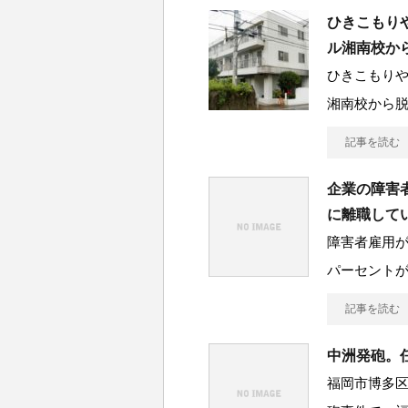
ひきこもり
ル湘南校か
ひきこもり
湘南校から
記事を読む
企業の障害
に離職して
障害者雇用が
パーセント
記事を読む
中洲発砲。
福岡市博多区