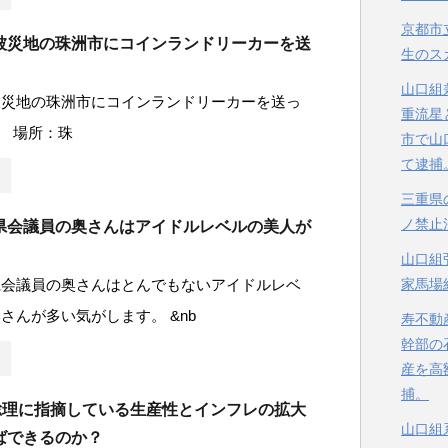
京都市
被災地の珠洲市にコインランドリーカーを送
生のス
山口組
被災地の珠洲市にコインランドリーカーを送っ
重流星
 場所：珠
市で山
て逮捕
三重県
ノ禁止
県会議員の奥さんはアイドルレベルの美人が
山口組
県会議員の奥さんはとんでもないアイドルレベ
家馬場
さんが多い気がします。 &nb
寿不動
幹部の
産を高
捕。
倍総理に指摘している生産性とインフレの拡大
山口組
ばできるのか？