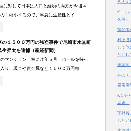
５人を
総理に対して日本は人口と経済の両方が今後４
Kー１
分の１縮小するので、早急に生産性とイ
久保サ
當間侑
村上勝
区の１５００万円の強盗事件で尼崎市水堂町
して他
瓜生昇太を逮捕（産経新聞）
たとし
区のマンション一室に昨年５月、バールを持っ
美容師
し入り、現金や貴金属など１５００万円相
神のエ
風俗店
K１チ
結婚。
宇野斉
したと
木原誠