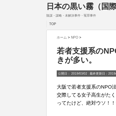
日本の黒い霧（国際
陰謀・謀略・未解決事件・冤罪事件
TOP
ホーム
>
NPO
>
若者支援系のN
きが多い。
公開日：
2019/03/02
: 最終更新日：2019/
大阪で若者支援系のNPO
交際してる女子高生がたく
ってたけど、絶対ウソ！！