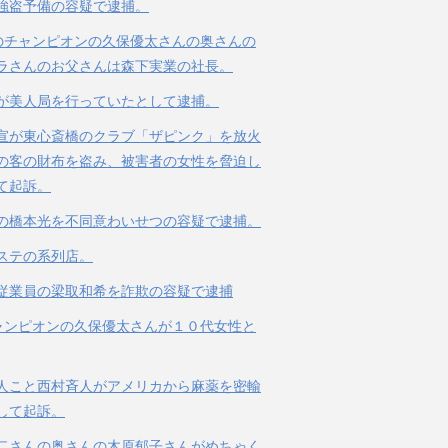
強盗予備の容疑で逮捕。
のチャンピオンの久保優太さんの奥さんの
ラさんのお父さんは森下実業の社長。
が美人局を行っていたとして逮捕。
宣が東心斎橋のクラブ「ザピンク」を放火
の客の財布を盗み、被害者の女性を脅迫し
て起訴。
の橋本光を不同意わいせつの容疑で逮捕。
ステの系列店。
従業員の梁取和希を詐欺の容疑で逮捕
ャンピオンの久保優太さんが１０代女性と
人こと西村斉人がアメリカから麻薬を密輸
して起訴。
二さんの奥さんの木原郁子さんがめちゃく