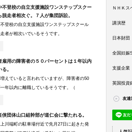
や不登校の自立支援施設ワンステップスクー
ＮＨＫス
ら脱走者相次ぐ。７人が集団訴訟。
講演歴
や不登校の自立支援施設ワンステップスクール
脱走者が相次いでいるそうです。
日本財団
全国妊娠
者雇用の障害者の５０パーセントは１年以内
支援企業
いる。
増えていると言われていますが、障害者の50
英国投資
が一年以内に離職しているそうです。（
友達
任侠団体山口組幹部が道仁会に撃たれる。
上川端町の駐車場付近で先月27日に起きた発
人気