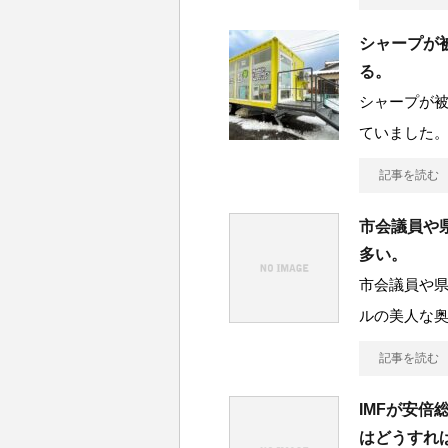
シャープが
る。
シャープが
ていました。
記事を読む
市会議員や
多い。
市会議員や
ルの美人な奥
記事を読む
IMFが安
はどうすれ