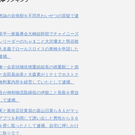
教諭の谷侑樹を不同意わいせつの容疑で逮
幸平一家義勇会大崎組幹部でチャイニーズ
ンリーダーのちゃまこと大沢優太と熊谷敢
人名義でロールスロイスの車検を申請した
逮捕。
兼一会若頭補佐徳重組組長の徳重願こと徳
と吉田真由美と大森累がミナミでホストク
無料案内所を経営していたとして逮捕。
吾が伸和物流取締役の伊能こと長島を脅迫
して逮捕。
実と風俗店従業員の嘉山日菜ら８人がマッ
アプリを利用して誘い出した男性から９６
を脅し取ったとして逮捕。自宅に押しかけ
に取り立て。