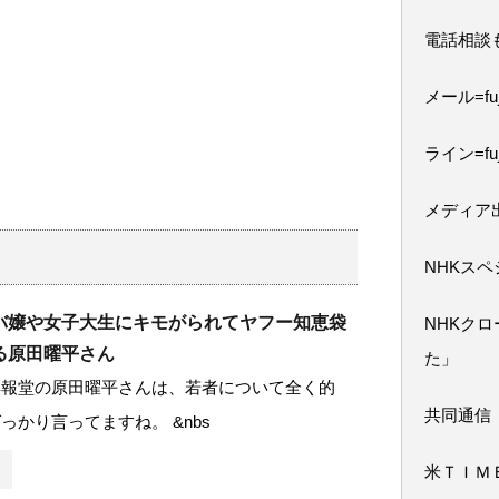
電話相談
メール=fuji
ライン=fuj
メディア
NHKス
バ嬢や女子大生にキモがられてヤフー知恵袋
NHKク
る原田曜平さん
た」
博報堂の原田曜平さんは、若者について全く的
共同通信
っかり言ってますね。 &nbs
米ＴＩＭ