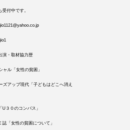
も受付中です。
o1121@yahoo.co.jp
io1
出演・取材協力歴
ペシャル「女性の貧困」
ローズアップ現代「子どもはどこへ消え
「U３０のコンパス」
Ｅ誌「女性の貧困について」