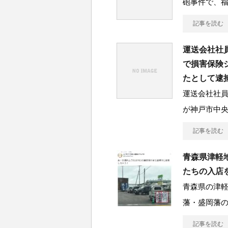
砲事件で、
記事を読む
運送会社社
で損害保険
たとして逮
運送会社社員
が神戸市中
記事を読む
青森県津軽
たちの入店
青森県の津
藩・盛岡藩
記事を読む