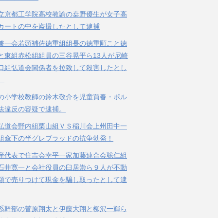
立京都工学院高校教諭の桒野優生が女子高
カートの中を盗撮したとして逮捕
兼一会若頭補佐徳重組組長の徳重願こと徳
と東組赤松組組員の三谷晃平ら13人が尼崎
口組弘道会関係者を拉致して殺害したとし
。
の小学校教師の鈴木敬介を児童買春・ポル
法違反の容疑で逮捕。
弘道会野内組栗山組ＶＳ稲川会上州田中一
組傘下の半グレブラッドの抗争勃発！
産代表で住吉会幸平一家加藤連合会聡仁組
石井寛一と会社役員の臼居崇ら９人が不動
額で売りつけて現金を騙し取ったとして逮
系幹部の菅原翔太と伊藤大翔と柳沢一輝ら