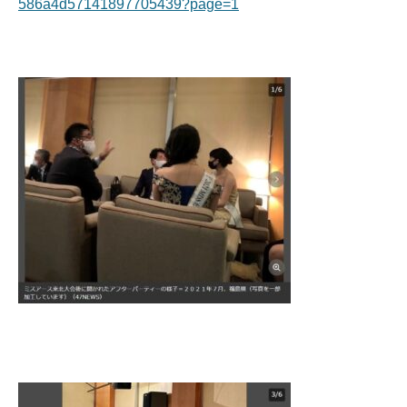
586a4d57141897705439?page=1