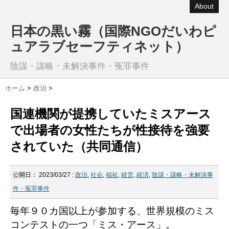
About
日本の黒い霧（国際NGOだいわピ
ュアラブセーフティネット）
陰謀・謀略・未解決事件・冤罪事件
ホーム
>
政治
>
国連機関が提携していたミスアース
で出場者の女性たちが性接待を強要
されていた（共同通信）
公開日：
2023/03/27
:
政治
,
社会
,
福祉
,
経営
,
経済
,
陰謀・謀略・未解決事
件・冤罪事件
毎年９０カ国以上が参加する、世界規模のミス
コンテストの一つ「ミス・アース」。