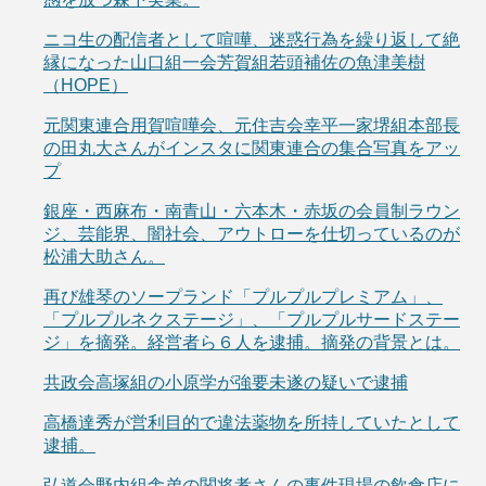
ニコ生の配信者として喧嘩、迷惑行為を繰り返して絶
縁になった山口組一会芳賀組若頭補佐の魚津美樹
（HOPE）
元関東連合用賀喧嘩会、元住吉会幸平一家堺組本部長
の田丸大さんがインスタに関東連合の集合写真をアッ
プ
銀座・西麻布・南青山・六本木・赤坂の会員制ラウン
ジ、芸能界、闇社会、アウトローを仕切っているのが
松浦大助さん。
再び雄琴のソープランド「プルプルプレミアム」、
「プルプルネクステージ」、「プルプルサードステー
ジ」を摘発。経営者ら６人を逮捕。摘発の背景とは。
共政会高塚組の小原学が強要未遂の疑いで逮捕
高橋達秀が営利目的で違法薬物を所持していたとして
逮捕。
弘道会野内組舎弟の関将孝さんの事件現場の飲食店に