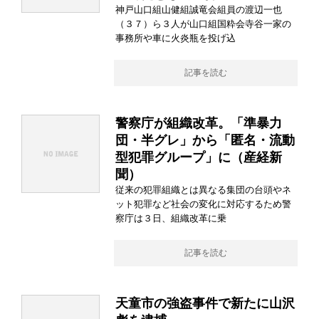
神戸山口組山健組誠竜会組員の渡辺一也
（３７）ら３人が山口組国粋会寺谷一家の
事務所や車に火炎瓶を投げ込
記事を読む
警察庁が組織改革。「準暴力
団・半グレ」から「匿名・流動
型犯罪グループ」に（産経新
聞）
従来の犯罪組織とは異なる集団の台頭やネ
ット犯罪など社会の変化に対応するため警
察庁は３日、組織改革に乗
記事を読む
天童市の強盗事件で新たに山沢