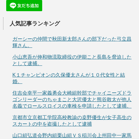
人気記事ランキング
ガーシーの仲間で秋田新太郎さんの部下だった弓立昌
輝さん。
小山恵吾が伸和物流取締役の伊能こと長島を脅迫した
として逮捕。
K１チャンピオンの久保優太さんが１０代女性と結
婚。
住吉会幸平一家義勇会大崎組幹部でチャイニーズドラ
ゴンリーダーのちゃまこと大沢優太と熊谷敢太が他人
名義でロールスロイスの車検を申請したとして逮捕。
京都市立京都工学院高校教諭の桒野優生が女子高生の
スカートの中を盗撮したとして逮捕
山口組弘道会野内組栗山組ＶＳ稲川会上州田中一家馬