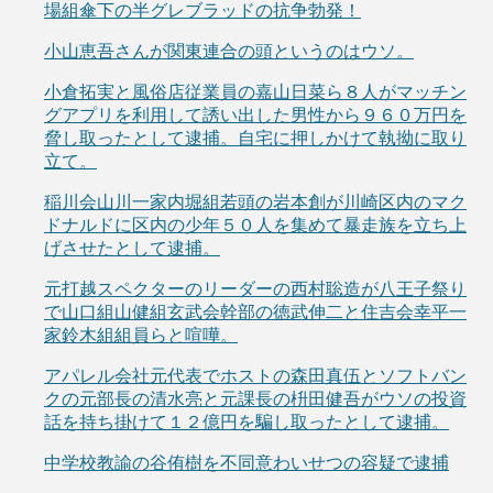
場組傘下の半グレブラッドの抗争勃発！
小山恵吾さんが関東連合の頭というのはウソ。
小倉拓実と風俗店従業員の嘉山日菜ら８人がマッチン
グアプリを利用して誘い出した男性から９６０万円を
脅し取ったとして逮捕。自宅に押しかけて執拗に取り
立て。
稲川会山川一家内堀組若頭の岩本創が川崎区内のマク
ドナルドに区内の少年５０人を集めて暴走族を立ち上
げさせたとして逮捕。
元打越スペクターのリーダーの西村聡造が八王子祭り
で山口組山健組玄武会幹部の徳武伸二と住吉会幸平一
家鈴木組組員らと喧嘩。
アパレル会社元代表でホストの森田真伍とソフトバン
クの元部長の清水亮と元課長の枡田健吾がウソの投資
話を持ち掛けて１２億円を騙し取ったとして逮捕。
中学校教諭の谷侑樹を不同意わいせつの容疑で逮捕