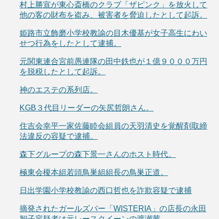
村上勝宣が東心斎橋のクラブ「ザピンク」を放火して
他の客の財布を盗み、被害者を脅迫したとして起訴。
姫路市立飾磨小学校教諭の目木優基が女子高生にわい
せつ行為をしたとして逮捕。
元関東連合宮前愚連隊の田中鉄也が１億９０００万円
を脱税したとして起訴。
神のエステの系列店。
KGB３代目リーダーの矢尻哲朗さん。
住吉会幸平一家佐藤睦会組員の天羽清史を覚醒剤取締
法違反の容疑で逮捕。
森下グループの森下景一さんのホスト時代。
極東会榎本組若頭鳥巣組組長の鳥巣正道。
日出学園小学校教諭の西口哲也を詐欺容疑で逮捕
摘発されたガールズバー「WISTERIA」の店長の永田
智子容疑者は元レースクイーンの渡瀬茜。