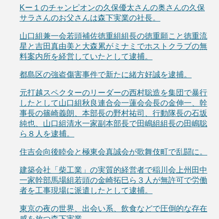
Kー１のチャンピオンの久保優太さんの奥さんの久保
サラさんのお父さんは森下実業の社長。
山口組兼一会若頭補佐徳重組組長の徳重願こと徳重流
星と吉田真由美と大森累がミナミでホストクラブの無
料案内所を経営していたとして逮捕。
都島区の強盗傷害事件で新たに緒方好誠を逮捕。
元打越スペクターのリーダーの西村聡造を集団で暴行
したとして山口組秋良連合会一蓮会会長の金伸一、幹
事長の篠崎義朗、本部長の野村祐司、行動隊長の石坂
純也、山口組清水一家副本部長で田嶋組組長の田嶋聡
ら８人を逮捕。
住吉会向後睦会と極東会真誠会が歌舞伎町で乱闘に。
建築会社「柴工業」の実質的経営者で稲川会上州田中
一家幹部馬場組若頭の金崎拓巳ら３人が無許可で労働
者を工事現場に派遣したとして逮捕。
東京の夜の世界、出会い系、飲食などで圧倒的な存在
感を放つ森下実業。