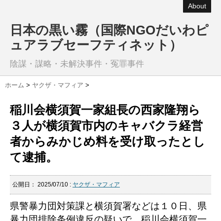
About
日本の黒い霧（国際NGOだいわピ
ュアラブセーフティネット）
陰謀・謀略・未解決事件・冤罪事件
ホーム
>
ヤクザ・マフィア
>
稲川会横須賀一家組長の西家隆翔ら
３人が横須賀市内のキャバクラ経営
者からみかじめ料を受け取ったとし
て逮捕。
公開日：
2025/07/10
:
ヤクザ・マフィア
県警暴力団対策課と横須賀署などは１０日、県
暴力団排除条例違反の疑いで、稲川会横須賀一