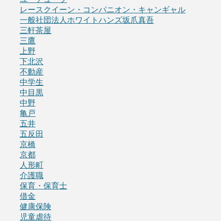
レースクイーン・コンパニオン・キャンギャル
一般社団法人ホワイトハンズ坂爪真吾
三軒茶屋
三鷹
上野
下北沢
不動産
中学生
中目黒
中野
亀戸
五井
五反田
京橋
京都
人形町
介護職
保育・保育士
借金
健康保険
児童虐待