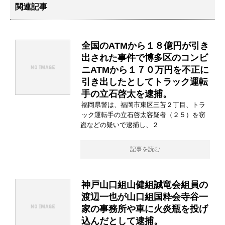
関連記事
全国のATMから１８億円が引き
出された事件で博多区のコンビ
ニATMから１７０万円を不正に
引き出したとしてトラック運転
手の立石啓太を逮捕。
福岡県警は、福岡市東区三苫２丁目、トラ
ック運転手の立石啓太容疑者（２５）を窃
盗などの疑いで逮捕し、２
記事を読む
神戸山口組山健組誠竜会組員の
渡辺一也が山口組国粋会寺谷一
家の事務所や車に火炎瓶を投げ
込んだとして逮捕。