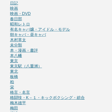
日記
映画
映画・DVD
春日部
昭和レトロ
有名キャバ嬢・アイドル・モデル
朝キャバ・昼キャバ
木村草太
未分類
本・漫画・書評
本八幡
東京
東京駅（八重洲）
東北
板橋
柏
栄
格言・名言
格闘技・K－１・キックボクシング・総合
梅木雄平
梅田