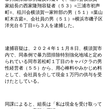
家組長の西家隆翔容疑者（５３）=三浦市初声
町=、稲川会横須賀一家幹部の男（５１）=葉山
町木古庭=、会社員の男（５１）=横浜市磯子区
洋光台６丁目=ら３人を逮捕した。
逮捕容疑は、２０２４年１１月８日、横須賀市
内で、同条例で暴力団排除特別強化地域と定め
られている同市若松町１丁目のキャバクラの男
性経営者（５５）から、用心棒料やみかじめ料
として、会社員を介して現金１万円の供与を受
けたとしている。
同課によると、組長は「私は現金を受け取って