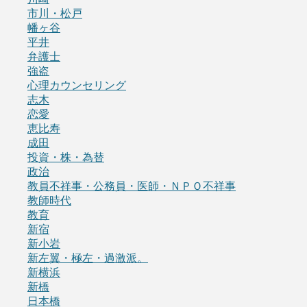
市川・松戸
幡ヶ谷
平井
弁護士
強盗
心理カウンセリング
志木
恋愛
恵比寿
成田
投資・株・為替
政治
教員不祥事・公務員・医師・ＮＰＯ不祥事
教師時代
教育
新宿
新小岩
新左翼・極左・過激派。
新横浜
新橋
日本橋