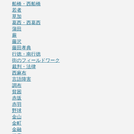
船橋・西船橋
若者
草加
葛西・西葛西
蒲田
蕨
藤沢
藤田孝典
行徳・南行徳
街のフィールドワーク
裁判・法律
西麻布
言語障害
調布
貧困
赤坂
赤羽
野球
金山
金町
金融