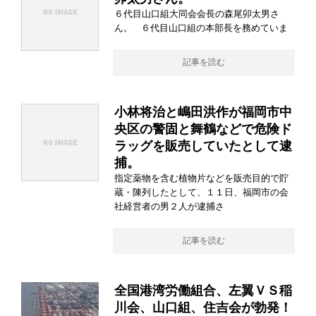
６代目山口組大同会会長の森尾卯太男さ
ん。 ６代目山口組の本部長を務めていま
記事を読む
小林将治と嶋田洪作が福岡市中
央区の警固と舞鶴などで危険ド
ラッグを販売していたとして逮
捕。
指定薬物を含む植物片などを販売目的で貯
蔵・陳列したとして、１１日、福岡市の会
社経営者の男２人が逮捕さ
記事を読む
全国港湾労働組合、左翼ＶＳ稲
川会、山口組、住吉会が勃発！