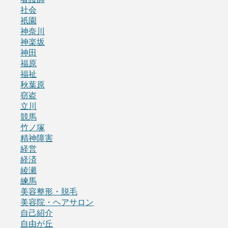
社会
祇園
神奈川
神楽坂
神田
福原
福祉
秋葉原
窃盗
立川
競馬
竹ノ塚
精神障害
経営
経済
綾瀬
練馬
美容整形・脱毛
美容院・ヘアサロン
自己紹介
自由が丘