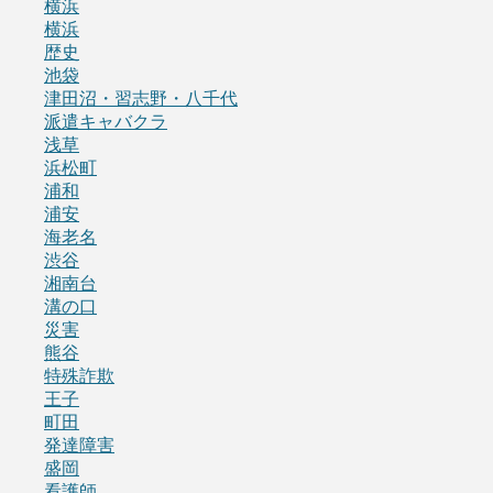
横浜
横浜
歴史
池袋
津田沼・習志野・八千代
派遣キャバクラ
浅草
浜松町
浦和
浦安
海老名
渋谷
湘南台
溝の口
災害
熊谷
特殊詐欺
王子
町田
発達障害
盛岡
看護師