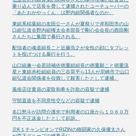
乗り込んで店長を脅して逮捕されたユーチューバーの
「あたおかやっくん」は野内組関係者なのか。
東組系稲葉組の友田公一さんが夏祭りで岸和田市の山
口組弘道会野内組権太会本部長で剛心会会長の西田剛
さんたちに集団で暴行される。
配信者の魂道組長こと近藤浩之が女性の顔にタブレッ
トを投げつける暴行を行う。
山口組兼一会若頭補佐徳重組組長の徳重願こと徳重流
星と東組赤松組組員の三谷晃平ら13人が尼崎市で山口
組弘道会関係者を拉致して殺害したとして逮捕。
風俗店従業員の梁取和希を詐欺の容疑で逮捕
守部直道を不同意性交などの容疑で逮捕
名口愁斗が訪問介護先で利用者の口座から１０６０万
円を不正送金したとして起訴。
元K１チャンピオンでRIZINの格闘家の久保優太さん
が森下グループの婿養子に。