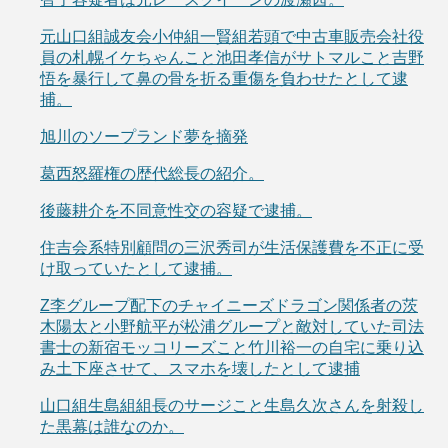
元山口組誠友会小仲組一賢組若頭で中古車販売会社役
員の札幌イケちゃんこと池田孝信がサトマルこと吉野
悟を暴行して鼻の骨を折る重傷を負わせたとして逮
捕。
旭川のソープランド夢を摘発
葛西怒羅権の歴代総長の紹介。
後藤耕介を不同意性交の容疑で逮捕。
住吉会系特別顧問の三沢秀司が生活保護費を不正に受
け取っていたとして逮捕。
Z李グループ配下のチャイニーズドラゴン関係者の茨
木陽太と小野航平が松浦グループと敵対していた司法
書士の新宿モッコリーズこと竹川裕一の自宅に乗り込
み土下座させて、スマホを壊したとして逮捕
山口組生島組組長のサージこと生島久次さんを射殺し
た黒幕は誰なのか。