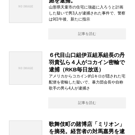
彪を逮捕。
山形県天童市の住宅に強盗に入ろうと計画
した疑いで男3人が逮捕された事件で、警察
は9日午後、新たに指示
記事を読む
６代目山口組伊豆組系組長の丹
羽貴弘ら４人がコカイン密輸で
逮捕（RKB毎日放送）
アメリカからコカイン約1キロが隠された宅
配便を密輸した疑いで、暴力団会長や自称
歌手の男ら4人が逮捕さ
記事を読む
歌舞伎町の賭博店「ミリオン」
を摘発。経営者の対馬嘉男を逮