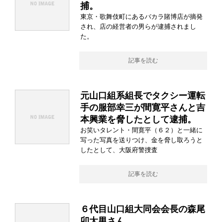
捕。
東京・歌舞伎町にあるバカラ賭博店が摘発
され、店の経営者の男らが逮捕されまし
た。
記事を読む
元山口組系組長でタクシー運転
手の服部幸三が間寛平さんと吉
本興業を脅したとして逮捕。
お笑いタレント・間寛平（６２）と一緒に
写った写真を送りつけ、金を脅し取ろうと
したとして、大阪府警捜査
記事を読む
６代目山口組大同会会長の森尾
卯太男さん。