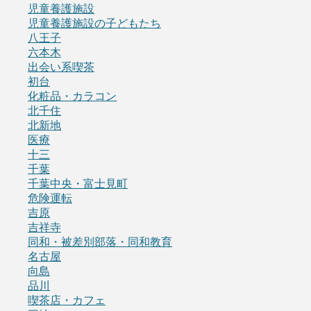
児童養護施設
児童養護施設の子どもたち
八王子
六本木
出会い系喫茶
初台
化粧品・カラコン
北千住
北新地
医療
十三
千葉
千葉中央・富士見町
危険運転
吉原
吉祥寺
同和・被差別部落・同和教育
名古屋
向島
品川
喫茶店・カフェ