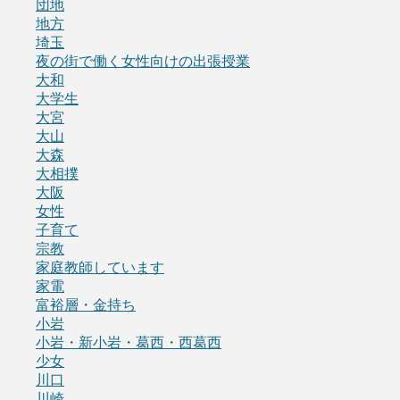
団地
地方
埼玉
夜の街で働く女性向けの出張授業
大和
大学生
大宮
大山
大森
大相撲
大阪
女性
子育て
宗教
家庭教師しています
家電
富裕層・金持ち
小岩
小岩・新小岩・葛西・西葛西
少女
川口
川崎