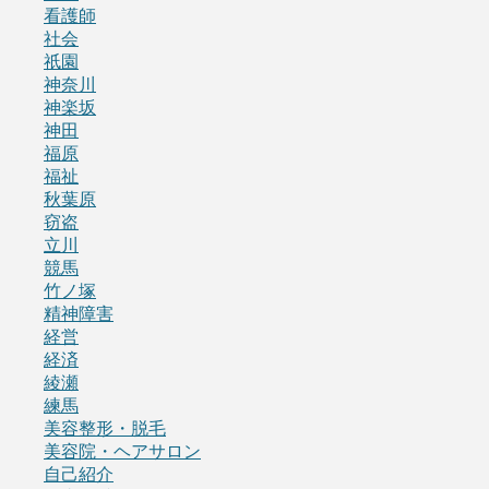
看護師
社会
祇園
神奈川
神楽坂
神田
福原
福祉
秋葉原
窃盗
立川
競馬
竹ノ塚
精神障害
経営
経済
綾瀬
練馬
美容整形・脱毛
美容院・ヘアサロン
自己紹介