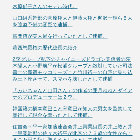
木原郁子さんのモデル時代。
山口組系幹部の菅原翔太と伊藤大翔と柳沢一輝ら５人
を強盗予備の容疑で逮捕。
當間侑が美人局を行っていたとして逮捕。
葛西怒羅権の歴代総長の紹介。
Z李グループ配下のチャイニーズドラゴン関係者の茨
木陽太と小野航平が松浦グループと敵対していた司法
書士の新宿モッコリーズこと竹川裕一の自宅に乗り込
み土下座させて、スマホを壊したとして逮捕
「みいちゃんと山田さん」の作者の亜月ねねとダイア
ナのプロデューサーはＺ李。
韓国籍の橋本竜巳こと宋竜巳が知人の男女を監禁して
暴行して現金を奪ったとして逮捕。
住吉会幸平一家加藤連合会井上興業組長の井上敦と井
上興業幹部の佐々木裕平が北区の７３歳の女性から１
５０万円を騙し取ろうとしたとして逮捕