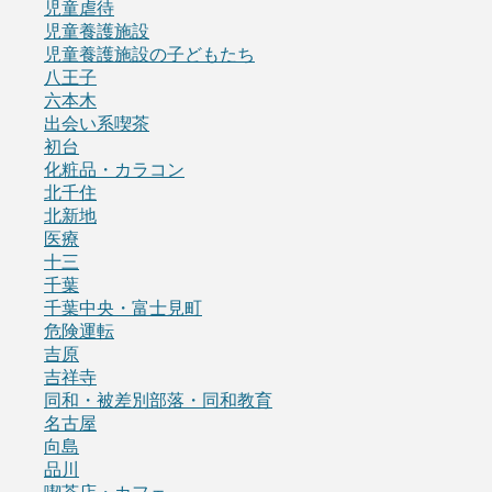
児童虐待
児童養護施設
児童養護施設の子どもたち
八王子
六本木
出会い系喫茶
初台
化粧品・カラコン
北千住
北新地
医療
十三
千葉
千葉中央・富士見町
危険運転
吉原
吉祥寺
同和・被差別部落・同和教育
名古屋
向島
品川