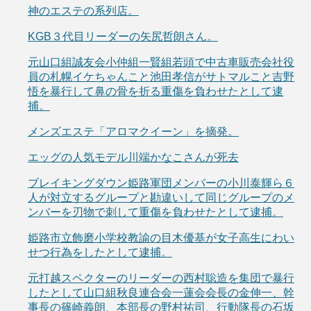
神のエステの系列店。
KGB３代目リーダーの矢尻哲朗さん。
元山口組誠友会小仲組一賢組若頭で中古車販売会社役
員の札幌イケちゃんこと池田孝信がサトマルこと吉野
悟を暴行して鼻の骨を折る重傷を負わせたとして逮
捕。
メンズエステ「アロマクイーン」を摘発。
エッグの人気モデル川端かなこさんが死去
ブレイキングダウン姫路軍団メンバーの小川泰輝ら６
人が対立するグループと勘違いして同じグループのメ
ンバーを刃物で刺して重傷を負わせたとして逮捕。
姫路市立飾磨小学校教諭の目木優基が女子高生にわい
せつ行為をしたとして逮捕。
元打越スペクターのリーダーの西村聡造を集団で暴行
したとして山口組秋良連合会一蓮会会長の金伸一、幹
事長の篠崎義朗、本部長の野村祐司、行動隊長の石坂