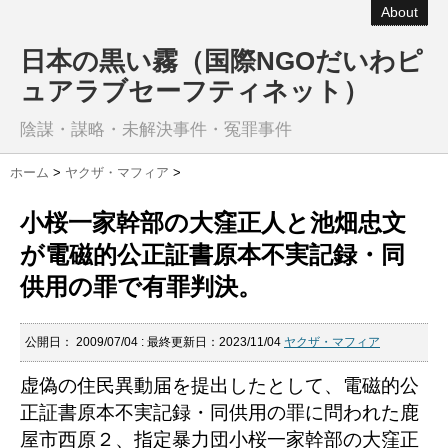
About
日本の黒い霧（国際NGOだいわピ
ュアラブセーフティネット）
陰謀・謀略・未解決事件・冤罪事件
ホーム
>
ヤクザ・マフィア
>
小桜一家幹部の大窪正人と池畑忠文
が電磁的公正証書原本不実記録・同
供用の罪で有罪判決。
公開日：
2009/07/04
: 最終更新日：2023/11/04
ヤクザ・マフィア
虚偽の住民異動届を提出したとして、電磁的公
正証書原本不実記録・同供用の罪に問われた鹿
屋市西原２、指定暴力団小桜一家幹部の大窪正