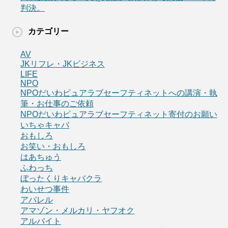
判決。
カテゴリー
AV
JKリフレ・JKビジネス
LIFE
NPO
NPOだいわピュアラブセーフティネットへの講演・執
筆・お仕事のご依頼
NPOだいわピュアラブセーフティネット寄付のお願い
いちゃキャバ
おもしろ
お笑い・おもしろ
はあちゅう
ふわっち
ぼったくりキャバクラ
わいせつ事件
アパレル
アマゾン・メルカリ・ヤフオク
アルバイト