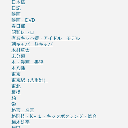
日本橋
日記
映画
映画・DVD
春日部
昭和レトロ
有名キャバ嬢・アイドル・モデル
朝キャバ・昼キャバ
木村草太
未分類
本・漫画・書評
本八幡
東京
東京駅（八重洲）
東北
板橋
柏
栄
格言・名言
格闘技・K－１・キックボクシング・総合
梅木雄平