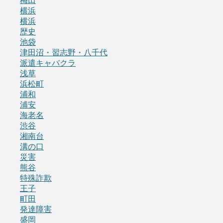
梅田
横浜
横浜
歴史
池袋
津田沼・習志野・八千代
派遣キャバクラ
浅草
浜松町
浦和
浦安
海老名
渋谷
湘南台
溝の口
災害
熊谷
特殊詐欺
王子
町田
発達障害
盛岡