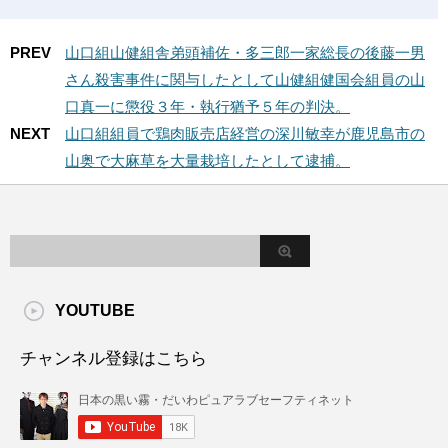
PREV
山口組山健組舎弟頭補佐・多三郎一家総長の後藤一男
さん殺害事件に関与したとして山健組健国会組員の山
口真一に懲役３年・執行猶予５年の判決。
NEXT
山口組組員で鶏肉販売店経営の深川敏幸が鹿児島市の
山奥で大麻草を大量栽培したとして逮捕。
YOUTUBE
チャンネル登録はこちら