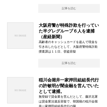
記事を読む
大阪府警が特殊詐欺を行ってい
た半グレグループ６人を逮捕
（産経新聞）
高齢者のキャッシュカードを盗んで現金を
引き出したなどとして、大阪府警特殊詐欺
捜査課は１１日、窃盗容疑
記事を読む
稲川会堀井一家押田組組長代行
の許敏明が闇金融を営んでいた
として逮捕。
無登録で貸金業を営んだとして、藤沢北署
は貸金業法違反容疑で、韓国籍の稲川会堀
井一家押田組組長代行の陽