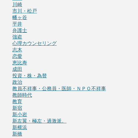
川崎
市川・松戸
幡ヶ谷
平井
弁護士
強盗
心理カウンセリング
志木
恋愛
恵比寿
成田
投資・株・為替
政治
教員不祥事・公務員・医師・ＮＰＯ不祥事
教師時代
教育
新宿
新小岩
新左翼・極左・過激派。
新横浜
新橋