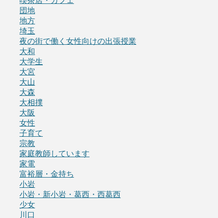
喫茶店・カフェ
団地
地方
埼玉
夜の街で働く女性向けの出張授業
大和
大学生
大宮
大山
大森
大相撲
大阪
女性
子育て
宗教
家庭教師しています
家電
富裕層・金持ち
小岩
小岩・新小岩・葛西・西葛西
少女
川口