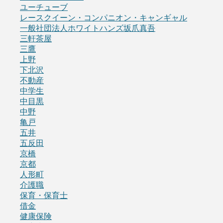
ユーチューブ
レースクイーン・コンパニオン・キャンギャル
一般社団法人ホワイトハンズ坂爪真吾
三軒茶屋
三鷹
上野
下北沢
不動産
中学生
中目黒
中野
亀戸
五井
五反田
京橋
京都
人形町
介護職
保育・保育士
借金
健康保険