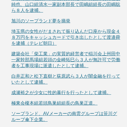
純也、山口組清水一家副本部長で田嶋組組長の田嶋聡
ら８人を逮捕。
旭川のソープランド夢を摘発
埼玉県の女性がだまされて振り込んだ口座から現金４
８万円をキャッシュカードで引き出したとして渡邉舜
を逮捕（テレビ朝日）
建築会社「柴工業」の実質的経営者で稲川会上州田中
一家幹部馬場組若頭の金崎拓巳ら３人が無許可で労働
者を工事現場に派遣したとして逮捕。
白井正和と松下直樹と荻原武ら３人が闇金融を行って
いたとして逮捕。
成瀬裕之が少女に性的暴行を行ったとして逮捕。
極東会榎本組若頭鳥巣組組長の鳥巣正道。
ソープランド、AVメーカーの南雲グループは笹川グ
ループ傘下企業。