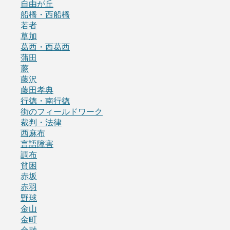
自由が丘
船橋・西船橋
若者
草加
葛西・西葛西
蒲田
蕨
藤沢
藤田孝典
行徳・南行徳
街のフィールドワーク
裁判・法律
西麻布
言語障害
調布
貧困
赤坂
赤羽
野球
金山
金町