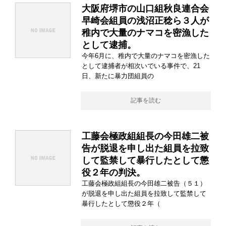
大阪府堺市の山口組秋良連合会
早崎会組員の浅沼正稔ら３人が
稚内で大量のナマコを密漁した
として逮捕。
今年6月に、稚内で大量のナマコを密漁した
として逮捕者が相次いでいる事件で、21
日、新たに暴力団組員の
記事を読む
工藤会極政組組長の今田雄二被
告が脱退を申し出た組員を拉致
して監禁して暴行したとして懲
役２年の判決。
工藤会極政組組長の今田雄二被告（５１）
が脱退を申し出た組員を拉致して監禁して
暴行したとして懲役２年（