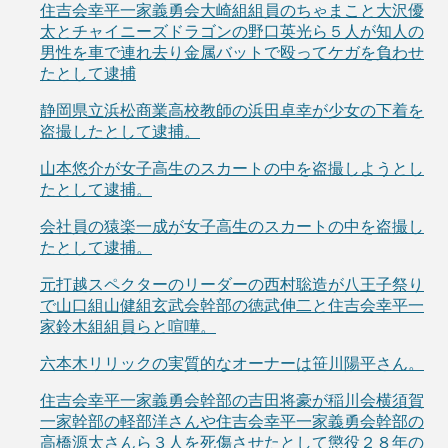
住吉会幸平一家義勇会大崎組組員のちゃまこと大沢優
太とチャイニーズドラゴンの野口英光ら５人が知人の
男性を車で連れ去り金属バットで殴ってケガを負わせ
たとして逮捕
静岡県立浜松商業高校教師の浜田卓幸が少女の下着を
盗撮したとして逮捕。
山本悠介が女子高生のスカートの中を盗撮しようとし
たとして逮捕。
会社員の猿楽一成が女子高生のスカートの中を盗撮し
たとして逮捕。
元打越スペクターのリーダーの西村聡造が八王子祭り
で山口組山健組玄武会幹部の徳武伸二と住吉会幸平一
家鈴木組組員らと喧嘩。
六本木リリックの実質的なオーナーは笹川陽平さん。
住吉会幸平一家義勇会幹部の吉田将豪が稲川会横須賀
一家幹部の軽部洋さんや住吉会幸平一家義勇会幹部の
高橋源太さんら３人を死傷させたとして懲役２８年の