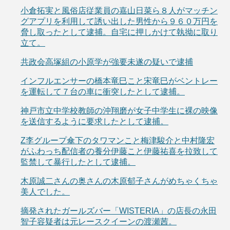
小倉拓実と風俗店従業員の嘉山日菜ら８人がマッチン
グアプリを利用して誘い出した男性から９６０万円を
脅し取ったとして逮捕。自宅に押しかけて執拗に取り
立て。
共政会高塚組の小原学が強要未遂の疑いで逮捕
インフルエンサーの橋本竜巳こと宋竜巳がベントレー
を運転して７台の車に衝突したとして逮捕。
神戸市立中学校教師の沖翔磨が女子中学生に裸の映像
を送信するように要求したとして逮捕。
Z李グループ傘下のタワマンこと梅津駿介と中村隆宏
がふわっち配信者の養分伊藤こと伊藤祐喜を拉致して
監禁して暴行したとして逮捕。
木原誠二さんの奥さんの木原郁子さんがめちゃくちゃ
美人でした。
摘発されたガールズバー「WISTERIA」の店長の永田
智子容疑者は元レースクイーンの渡瀬茜。