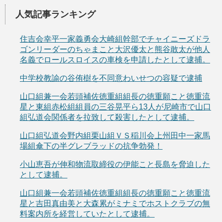
人気記事ランキング
住吉会幸平一家義勇会大崎組幹部でチャイニーズドラ
ゴンリーダーのちゃまこと大沢優太と熊谷敢太が他人
名義でロールスロイスの車検を申請したとして逮捕。
中学校教諭の谷侑樹を不同意わいせつの容疑で逮捕
山口組兼一会若頭補佐徳重組組長の徳重願こと徳重流
星と東組赤松組組員の三谷晃平ら13人が尼崎市で山口
組弘道会関係者を拉致して殺害したとして逮捕。
山口組弘道会野内組栗山組ＶＳ稲川会上州田中一家馬
場組傘下の半グレブラッドの抗争勃発！
小山恵吾が伸和物流取締役の伊能こと長島を脅迫した
として逮捕。
山口組兼一会若頭補佐徳重組組長の徳重願こと徳重流
星と吉田真由美と大森累がミナミでホストクラブの無
料案内所を経営していたとして逮捕。