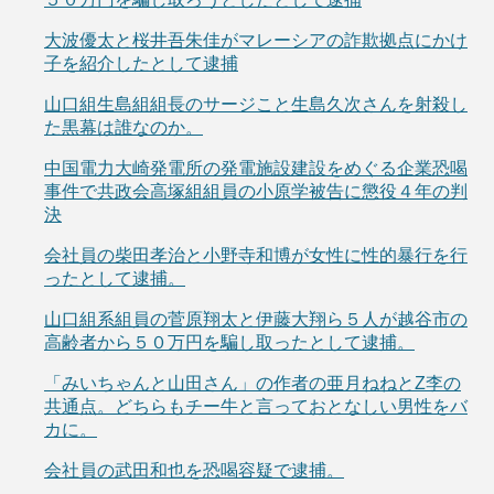
大波優太と桜井吾朱佳がマレーシアの詐欺拠点にかけ
子を紹介したとして逮捕
山口組生島組組長のサージこと生島久次さんを射殺し
た黒幕は誰なのか。
中国電力大崎発電所の発電施設建設をめぐる企業恐喝
事件で共政会高塚組組員の小原学被告に懲役４年の判
決
会社員の柴田孝治と小野寺和博が女性に性的暴行を行
ったとして逮捕。
山口組系組員の菅原翔太と伊藤大翔ら５人が越谷市の
高齢者から５０万円を騙し取ったとして逮捕。
「みいちゃんと山田さん」の作者の亜月ねねとZ李の
共通点。どちらもチー牛と言っておとなしい男性をバ
カに。
会社員の武田和也を恐喝容疑で逮捕。