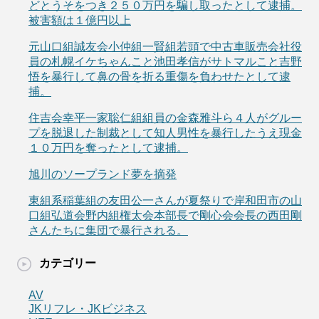
どとうそをつき２５０万円を騙し取ったとして逮捕。
被害額は１億円以上
元山口組誠友会小仲組一賢組若頭で中古車販売会社役
員の札幌イケちゃんこと池田孝信がサトマルこと吉野
悟を暴行して鼻の骨を折る重傷を負わせたとして逮
捕。
住吉会幸平一家聡仁組組員の金森雅斗ら４人がグルー
プを脱退した制裁として知人男性を暴行したうえ現金
１０万円を奪ったとして逮捕。
旭川のソープランド夢を摘発
東組系稲葉組の友田公一さんが夏祭りで岸和田市の山
口組弘道会野内組権太会本部長で剛心会会長の西田剛
さんたちに集団で暴行される。
カテゴリー
AV
JKリフレ・JKビジネス