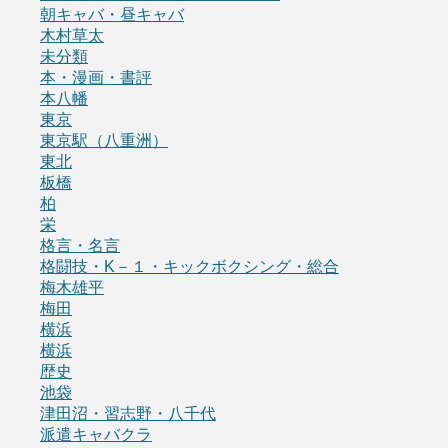
朝キャバ・昼キャバ
木村草太
未分類
本・漫画・書評
本八幡
東京
東京駅（八重洲）
東北
板橋
柏
栄
格言・名言
格闘技・K－１・キックボクシング・総合
梅木雄平
梅田
横浜
横浜
歴史
池袋
津田沼・習志野・八千代
派遣キャバクラ