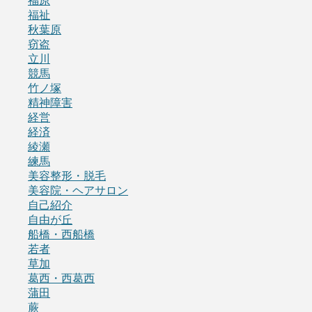
福原
福祉
秋葉原
窃盗
立川
競馬
竹ノ塚
精神障害
経営
経済
綾瀬
練馬
美容整形・脱毛
美容院・ヘアサロン
自己紹介
自由が丘
船橋・西船橋
若者
草加
葛西・西葛西
蒲田
蕨