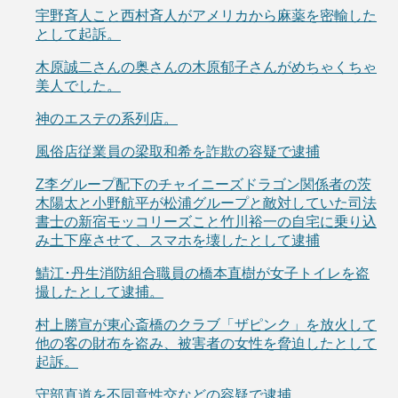
宇野斉人こと西村斉人がアメリカから麻薬を密輸した
として起訴。
木原誠二さんの奥さんの木原郁子さんがめちゃくちゃ
美人でした。
神のエステの系列店。
風俗店従業員の梁取和希を詐欺の容疑で逮捕
Z李グループ配下のチャイニーズドラゴン関係者の茨
木陽太と小野航平が松浦グループと敵対していた司法
書士の新宿モッコリーズこと竹川裕一の自宅に乗り込
み土下座させて、スマホを壊したとして逮捕
鯖江･丹生消防組合職員の橋本直樹が女子トイレを盗
撮したとして逮捕。
村上勝宣が東心斎橋のクラブ「ザピンク」を放火して
他の客の財布を盗み、被害者の女性を脅迫したとして
起訴。
守部直道を不同意性交などの容疑で逮捕