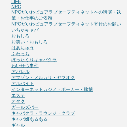
LIFE
NPO
NPOだいわピュアラブセーフティネットへの講演・執
筆・お仕事のご依頼
NPOだいわピュアラブセーフティネット寄付のお願い
いちゃキャバ
おもしろ
お笑い・おもしろ
はあちゅう
ふわっち
ぼったくりキャバクラ
わいせつ事件
アパレル
アマゾン・メルカリ・ヤフオク
アルバイト
インターネットカジノ・ポーカー・賭博
エステ
オタク
ガールズバー
キャバクラ・ラウンジ・クラブ
キャバ嬢あるある
ギャル