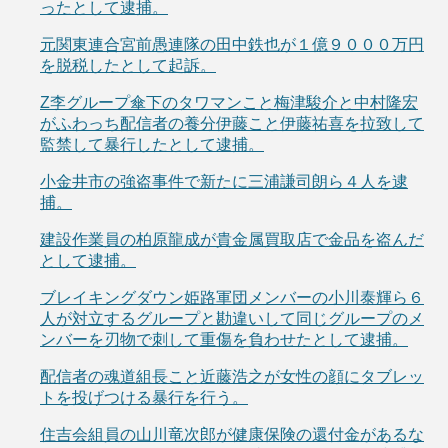
ったとして逮捕。
元関東連合宮前愚連隊の田中鉄也が１億９０００万円
を脱税したとして起訴。
Z李グループ傘下のタワマンこと梅津駿介と中村隆宏
がふわっち配信者の養分伊藤こと伊藤祐喜を拉致して
監禁して暴行したとして逮捕。
小金井市の強盗事件で新たに三浦謙司朗ら４人を逮
捕。
建設作業員の柏原龍成が貴金属買取店で金品を盗んだ
として逮捕。
ブレイキングダウン姫路軍団メンバーの小川泰輝ら６
人が対立するグループと勘違いして同じグループのメ
ンバーを刃物で刺して重傷を負わせたとして逮捕。
配信者の魂道組長こと近藤浩之が女性の顔にタブレッ
トを投げつける暴行を行う。
住吉会組員の山川竜次郎が健康保険の還付金があるな