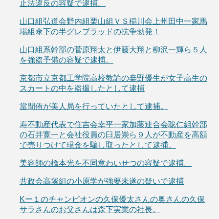
止法違反の容疑で逮捕。
山口組弘道会野内組栗山組ＶＳ稲川会上州田中一家馬
場組傘下の半グレブラッドの抗争勃発！
山口組系幹部の菅原翔太と伊藤大翔と柳沢一輝ら５人
を強盗予備の容疑で逮捕。
京都市立京都工学院高校教諭の桒野優生が女子高生の
スカートの中を盗撮したとして逮捕
當間侑が美人局を行っていたとして逮捕。
寿不動産代表で住吉会幸平一家加藤連合会聡仁組幹部
の石井寛一と会社役員の臼居崇ら９人が不動産を高額
で売りつけて現金を騙し取ったとして逮捕。
美容師の橋本光を不同意わいせつの容疑で逮捕。
共政会高塚組の小原学が強要未遂の疑いで逮捕
Kー１のチャンピオンの久保優太さんの奥さんの久保
サラさんのお父さんは森下実業の社長。