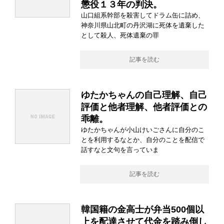
懲役１３年の判決。
山口組系幹部を殺害してドラム缶に詰め、
神奈川県山北町の丹沢湖に死体を遺棄した
として殺人、死体遺棄の罪
記事を読む
ゆたかちゃんの自己理解、自己
評価と他者理解、他者評価との
乖離。
ゆたかちゃんが小山けいごさんに自分のこ
とを利用するなとか、自分のことを配信で
話すなと文句を言っていま
記事を読む
韓国籍の金高士が弁当500個以
上を配達させて代金を踏み倒し