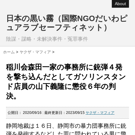
About
日本の黒い霧（国際NGOだいわピ
ュアラブセーフティネット）
陰謀・謀略・未解決事件・冤罪事件
ホーム
>
ヤクザ・マフィア
>
稲川会森田一家の事務所に銃弾４発
を撃ち込んだとしてガソリンスタン
ド店員の山下義隆に懲役６年の判
決。
公開日：
2020/09/16
: 最終更新日：2023/09/15
ヤクザ・マフィア
静岡地裁は１６日、静岡市の暴力団事務所に銃
弾を発砲するなどした罪に問われている男に懲