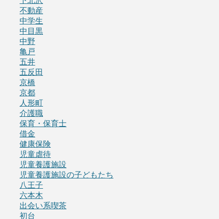
下北沢
不動産
中学生
中目黒
中野
亀戸
五井
五反田
京橋
京都
人形町
介護職
保育・保育士
借金
健康保険
児童虐待
児童養護施設
児童養護施設の子どもたち
八王子
六本木
出会い系喫茶
初台