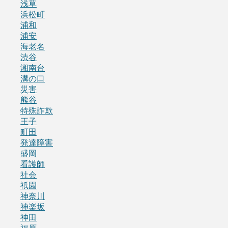
浅草
浜松町
浦和
浦安
海老名
渋谷
湘南台
溝の口
災害
熊谷
特殊詐欺
王子
町田
発達障害
盛岡
看護師
社会
祇園
神奈川
神楽坂
神田