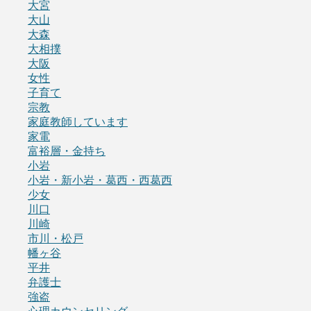
大宮
大山
大森
大相撲
大阪
女性
子育て
宗教
家庭教師しています
家電
富裕層・金持ち
小岩
小岩・新小岩・葛西・西葛西
少女
川口
川崎
市川・松戸
幡ヶ谷
平井
弁護士
強盗