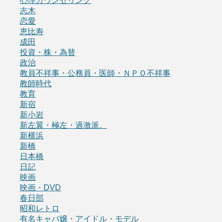
心理カウンセリング
志木
恋愛
恵比寿
成田
投資・株・為替
政治
教員不祥事・公務員・医師・ＮＰＯ不祥事
教師時代
教育
新宿
新小岩
新左翼・極左・過激派。
新横浜
新橋
日本橋
日記
映画
映画・DVD
春日部
昭和レトロ
有名キャバ嬢・アイドル・モデル