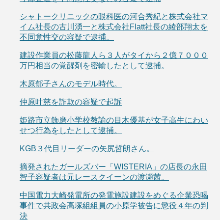
シャトークリニックの眼科医の河合秀紀と株式会社マ
イム社長の古川湧一と株式会社Flatt社長の綾部翔太を
不同意性交の容疑で逮捕。
建設作業員の松藤龍人ら３人がタイから２億７０００
万円相当の覚醒剤を密輸したとして逮捕。
木原郁子さんのモデル時代。
仲原叶慈を詐欺の容疑で起訴
姫路市立飾磨小学校教諭の目木優基が女子高生にわい
せつ行為をしたとして逮捕。
KGB３代目リーダーの矢尻哲朗さん。
摘発されたガールズバー「WISTERIA」の店長の永田
智子容疑者は元レースクイーンの渡瀬茜。
中国電力大崎発電所の発電施設建設をめぐる企業恐喝
事件で共政会高塚組組員の小原学被告に懲役４年の判
決