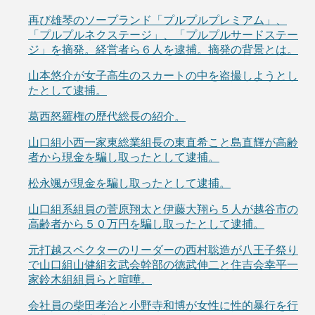
再び雄琴のソープランド「プルプルプレミアム」、
「プルプルネクステージ」、「プルプルサードステー
ジ」を摘発。経営者ら６人を逮捕。摘発の背景とは。
山本悠介が女子高生のスカートの中を盗撮しようとし
たとして逮捕。
葛西怒羅権の歴代総長の紹介。
山口組小西一家東総業組長の東直希こと島直輝が高齢
者から現金を騙し取ったとして逮捕。
松永颯が現金を騙し取ったとして逮捕。
山口組系組員の菅原翔太と伊藤大翔ら５人が越谷市の
高齢者から５０万円を騙し取ったとして逮捕。
元打越スペクターのリーダーの西村聡造が八王子祭り
で山口組山健組玄武会幹部の徳武伸二と住吉会幸平一
家鈴木組組員らと喧嘩。
会社員の柴田孝治と小野寺和博が女性に性的暴行を行