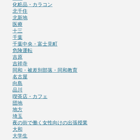
化粧品・カラコン
北千住
北新地
医療
十三
千葉
千葉中央・富士見町
危険運転
吉原
吉祥寺
同和・被差別部落・同和教育
名古屋
向島
品川
喫茶店・カフェ
団地
地方
埼玉
夜の街で働く女性向けの出張授業
大和
大学生