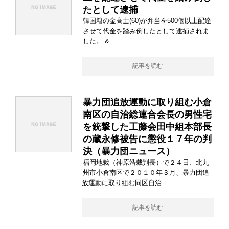
たとして逮捕
韓国籍の金高士(60)が弁当を500個以上配達
させて代金を踏み倒したとして逮捕されま
した。 &
記事を読む
暴力団追放運動に取り組む小倉
南区の自治総連合会長の男性宅
を銃撃した工藤会田中組本部長
の蔵永修被告に懲役１７年の判
決（暴力団ニュース）
福岡地裁（神原浩裁判長）で２４日、北九
州市小倉南区で２０１０年３月、暴力団追
放運動に取り組む同区自治
記事を読む