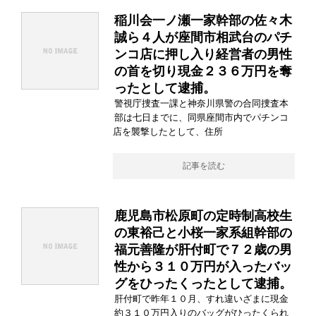
稲川会一ノ瀬一家幹部の佐々木
誠ら４人が座間市相武台のパチ
ンコ店に押し入り経営者の男性
の首を切り現金２３６万円を奪
ったとして逮捕。
警視庁捜査一課と神奈川県警の合同捜査本
部は七日までに、同県座間市内でパチンコ
店を襲撃したとして、住所
記事を読む
鹿児島市松原町の定時制高校生
の東裕己と小桜一家系組幹部の
福元善隆が肝付町で７２歳の男
性から３１０万円が入ったバッ
グをひったくったとして逮捕。
肝付町で昨年１０月、すれ違いざまに現金
約３１０万円入りのバッグがひったくられ