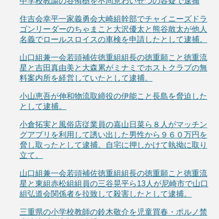
中学校教諭の谷侑樹を不同意わいせつの容疑で逮捕
住吉会幸平一家義勇会大崎組幹部でチャイニーズドラ
ゴンリーダーのちゃまこと大沢優太と熊谷敢太が他人
名義でロールスロイスの車検を申請したとして逮捕。
山口組兼一会若頭補佐徳重組組長の徳重願こと徳重流
星と吉田真由美と大森累がミナミでホストクラブの無
料案内所を経営していたとして逮捕。
小山恵吾が伸和物流取締役の伊能こと長島を脅迫した
として逮捕。
小倉拓実と風俗店従業員の嘉山日菜ら８人がマッチン
グアプリを利用して誘い出した男性から９６０万円を
脅し取ったとして逮捕。自宅に押しかけて執拗に取り
立て。
山口組兼一会若頭補佐徳重組組長の徳重願こと徳重流
星と東組赤松組組員の三谷晃平ら13人が尼崎市で山口
組弘道会関係者を拉致して殺害したとして逮捕。
三重県の小学校教師の鈴木敬介を児童買春・ポルノ禁