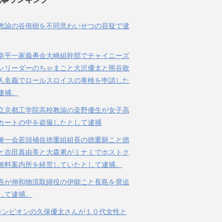
教諭の谷侑樹を不同意わいせつの容疑で逮
幸平一家義勇会大崎組幹部でチャイニーズ
ンリーダーのちゃまこと大沢優太と熊谷敢
人名義でロールスロイスの車検を申請した
逮捕。
立京都工学院高校教諭の桒野優生が女子高
カートの中を盗撮したとして逮捕
兼一会若頭補佐徳重組組長の徳重願こと徳
と吉田真由美と大森累がミナミでホストク
無料案内所を経営していたとして逮捕。
吾が伸和物流取締役の伊能こと長島を脅迫
して逮捕。
ャンピオンの久保優太さんが１０代女性と