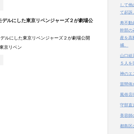
して他
て起訴
モデルにした東京リベンジャーズ２が劇場公
寿不動
幹部の
モデルにした東京リベンジャーズ２が劇場公開
産を高
捕。
東京リベン
山口組
５人を
神のエ
當間侑
風俗店
守部直
美容師
都島区