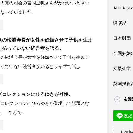
ド大賞の司会の吉岡里帆さんがかわいいとネッ
ＮＨＫス
となっていました。
講演歴
日本財団
スの松浦会長が女性を妊娠させて子供を生ま
も払っていない経営者を語る。
全国妊娠
スの松浦会長が女性を妊娠させて子供を生ませ
払っていない経営者がいるとライブで話し
支援企業
英国投資
ズコレクションにひろゆきが登場。
友達
ズコレクションにひろゆきが登場して話題とな
。 なんで
人気