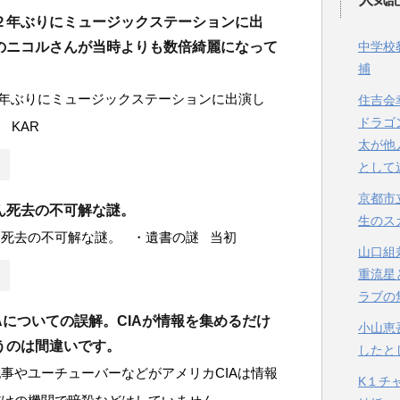
１２年ぶりにミュージックステーションに出
Aのニコルさんが当時よりも数倍綺麗になって
中学校
捕
２年ぶりにミュージックステーションに出演し
住吉会
ドラゴ
 KAR
太が他
として
京都市
ん死去の不可解な謎。
生のス
死去の不可解な謎。 ・遺書の謎 当初
山口組
重流星
ラブの
Aについての誤解。CIAが情報を集めるだけ
小山恵
うのは間違いです。
したと
事やユーチューバーなどがアメリカCIAは情報
K１チ