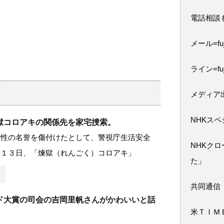
電話相談
メール=fuji
ライン=fuj
メディア
NHKス
獄コロアキの関係先を家宅捜索。
女性の名誉を傷付けたとして、警視庁生活安全
NHKク
は１３日、「煉獄（れんごく）コロアキ」
た」
共同通信
ド大賞の司会の吉岡里帆さんがかわいいと話
米ＴＩＭ