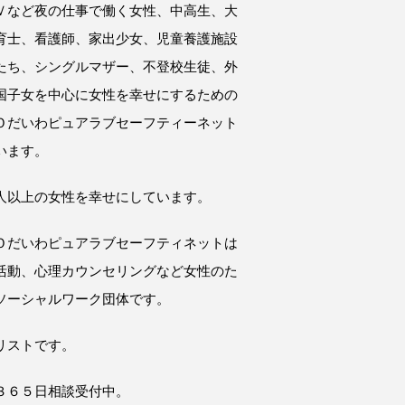
Ｖなど夜の仕事で働く女性、中高生、大
育士、看護師、家出少女、児童養護施設
たち、シングルマザー、不登校生徒、外
国子女を中心に女性を幸せにするための
Ｏだいわピュアラブセーフティーネット
います。
人以上の女性を幸せにしています。
Ｏだいわピュアラブセーフティネットは
活動、心理カウンセリングなど女性のた
ソーシャルワーク団体です。
リストです。
３６５日相談受付中。