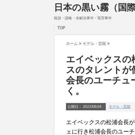
日本の黒い霧（国際
陰謀・謀略・未解決事件・冤罪事件
TOP
ホーム
>
モデル・芸能
>
エイベックスの
スのタレントが
会長のユーチュ
く。
公開日：
2022/06/26
:
モデル・芸能
エイベックスの松浦会長が
ェに行き松浦会長のユーチ