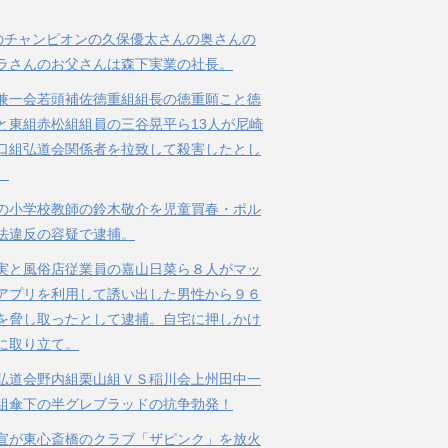
のチャンピオンの久保優太さんの奥さんの
ラさんのお父さんは森下実業の社長。
兼一会若頭補佐徳重組組長の徳重願こと徳
と東組赤松組組員の三谷晃平ら13人が尼崎
口組弘道会関係者を拉致して殺害したとし
。
の小学校教師の鈴木敬介を児童買春・ポル
法違反の容疑で逮捕。
実と風俗店従業員の嘉山日菜ら８人がマッ
アプリを利用して誘い出した男性から９６
を脅し取ったとして逮捕。自宅に押しかけ
に取り立て。
弘道会野内組栗山組ＶＳ稲川会上州田中一
組傘下の半グレブラッドの抗争勃発！
宣が東心斎橋のクラブ「ザピンク」を放火