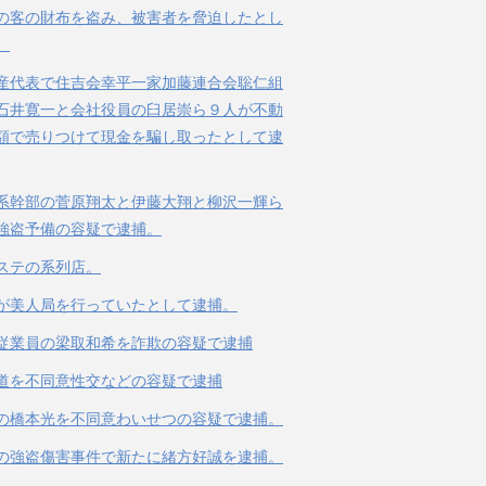
の客の財布を盗み、被害者を脅迫したとし
。
産代表で住吉会幸平一家加藤連合会聡仁組
石井寛一と会社役員の臼居崇ら９人が不動
額で売りつけて現金を騙し取ったとして逮
系幹部の菅原翔太と伊藤大翔と柳沢一輝ら
強盗予備の容疑で逮捕。
ステの系列店。
が美人局を行っていたとして逮捕。
従業員の梁取和希を詐欺の容疑で逮捕
道を不同意性交などの容疑で逮捕
の橋本光を不同意わいせつの容疑で逮捕。
の強盗傷害事件で新たに緒方好誠を逮捕。