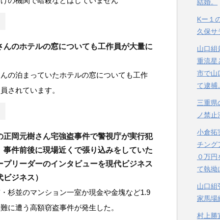
だけの機関で暗殺などはしていません
結婚。
Kー１
久保サ
さんのホテルの窓についても工作員が大量に
山口組
重流星
市で山
さんの泊まっていたホテルの窓についても工作
て逮捕
動員されています。
三重県
ノ禁止
小倉拓
の正岡元樹さん宅強盗事件で警視庁が実行犯
チング
。事件前後に現場近くで張り込みをしていた
０万円
ープリーダーのインタビューを現代ビジネス
て執拗
代ビジネス）
山口組
・杉並のマンション一室か現金や金塊など1.9
家馬場
盗難に遭う高額窃盗事件が発生した。
村上勝