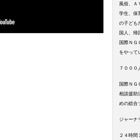
風俗、Ａ
学生、保
の子ども
国人、帰
国際ＮＧ
をやって
７０００
国際ＮＧ
相談援助
めの総合
ジャーナ
２４時間