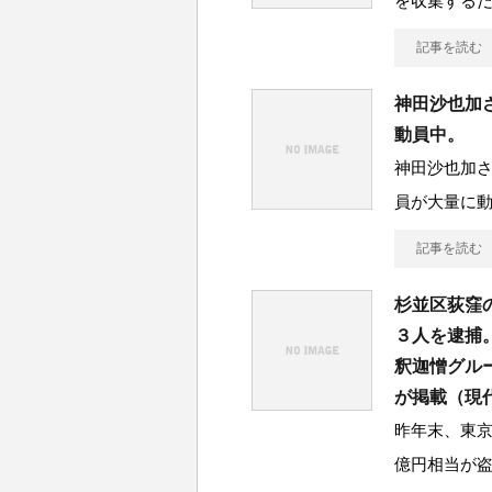
を収集する
記事を読む
神田沙也加
動員中。
神田沙也加
員が大量に
記事を読む
杉並区荻窪
３人を逮捕
釈迦憎グル
が掲載（現
昨年末、東京
億円相当が