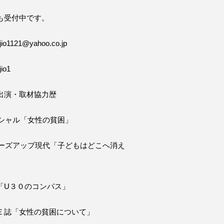
も受付中です。
o1121@yahoo.co.jp
io1
出演・取材協力歴
ペシャル「女性の貧困」
ローズアップ現代「子どもはどこへ消え
「U３０のコンパス」
Ｅ誌「女性の貧困について」