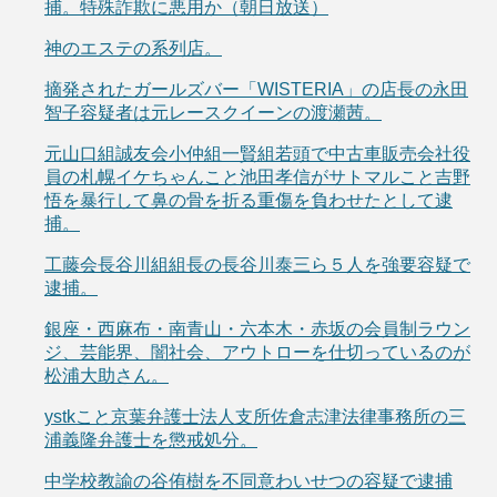
捕。特殊詐欺に悪用か（朝日放送）
神のエステの系列店。
摘発されたガールズバー「WISTERIA」の店長の永田
智子容疑者は元レースクイーンの渡瀬茜。
元山口組誠友会小仲組一賢組若頭で中古車販売会社役
員の札幌イケちゃんこと池田孝信がサトマルこと吉野
悟を暴行して鼻の骨を折る重傷を負わせたとして逮
捕。
工藤会長谷川組組長の長谷川泰三ら５人を強要容疑で
逮捕。
銀座・西麻布・南青山・六本木・赤坂の会員制ラウン
ジ、芸能界、闇社会、アウトローを仕切っているのが
松浦大助さん。
ystkこと京葉弁護士法人支所佐倉志津法律事務所の三
浦義隆弁護士を懲戒処分。
中学校教諭の谷侑樹を不同意わいせつの容疑で逮捕