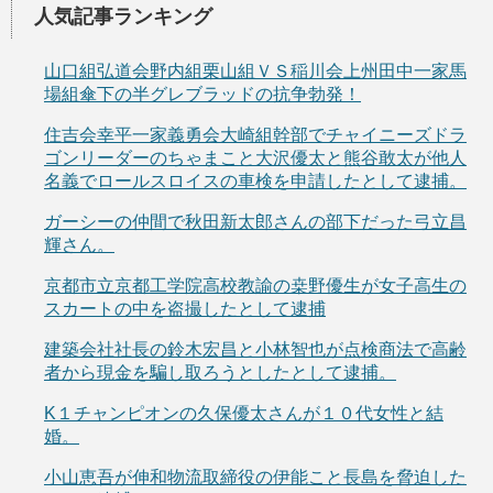
人気記事ランキング
山口組弘道会野内組栗山組ＶＳ稲川会上州田中一家馬
場組傘下の半グレブラッドの抗争勃発！
住吉会幸平一家義勇会大崎組幹部でチャイニーズドラ
ゴンリーダーのちゃまこと大沢優太と熊谷敢太が他人
名義でロールスロイスの車検を申請したとして逮捕。
ガーシーの仲間で秋田新太郎さんの部下だった弓立昌
輝さん。
京都市立京都工学院高校教諭の桒野優生が女子高生の
スカートの中を盗撮したとして逮捕
建築会社社長の鈴木宏昌と小林智也が点検商法で高齢
者から現金を騙し取ろうとしたとして逮捕。
K１チャンピオンの久保優太さんが１０代女性と結
婚。
小山恵吾が伸和物流取締役の伊能こと長島を脅迫した