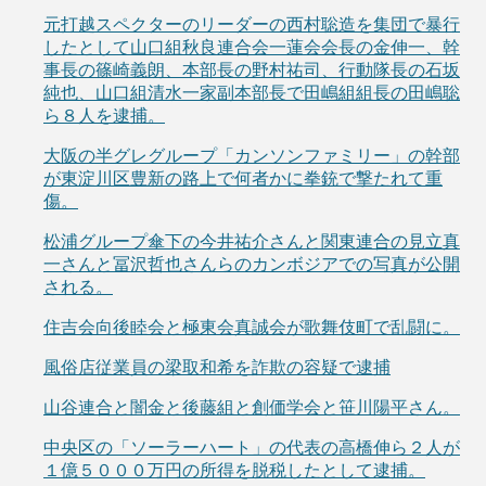
元打越スペクターのリーダーの西村聡造を集団で暴行
したとして山口組秋良連合会一蓮会会長の金伸一、幹
事長の篠崎義朗、本部長の野村祐司、行動隊長の石坂
純也、山口組清水一家副本部長で田嶋組組長の田嶋聡
ら８人を逮捕。
大阪の半グレグループ「カンソンファミリー」の幹部
が東淀川区豊新の路上で何者かに拳銃で撃たれて重
傷。
松浦グループ傘下の今井祐介さんと関東連合の見立真
一さんと冨沢哲也さんらのカンボジアでの写真が公開
される。
住吉会向後睦会と極東会真誠会が歌舞伎町で乱闘に。
風俗店従業員の梁取和希を詐欺の容疑で逮捕
山谷連合と闇金と後藤組と創価学会と笹川陽平さん。
中央区の「ソーラーハート」の代表の高橋伸ら２人が
１億５０００万円の所得を脱税したとして逮捕。