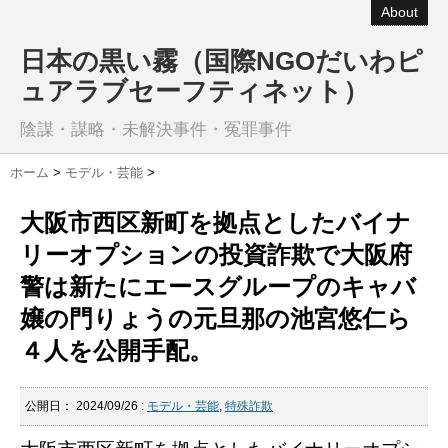
About
日本の黒い霧（国際NGOだいわピ
ュアラブセーフティネット）
陰謀・謀略・未解決事件・冤罪事件
ホーム
>
モデル・芸能
>
大阪市西区新町を拠点としたバイナ
リーオプションの投資詐欺で大阪府
警は新たにエースグループのキャバ
嬢の門りょうの元旦那の池宮悠仁ら
４人を公開手配。
公開日：
2024/09/26
:
モデル・芸能
,
特殊詐欺