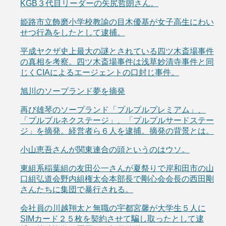
KGB３代目リーダーの矢尻哲朗さん。
姫路市立飾磨小学校教諭の目木優基が女子高生にわい
せつ行為をしたとして逮捕。
平成ヤクザ史上最大の謎とされている四ツ木斎場事件
の真相を考察。四ツ木斎場事件は浅草妙清寺事件と同
じくCIAによるエージェントの口封じ事件。
旭川のソープランド夢を摘発
再び雄琴のソープランド「プルプルプレミアム」、
「プルプルネクステージ」、「プルプルサードステー
ジ」を摘発。経営者ら６人を逮捕。摘発の背景とは。
小山恵吾さんが関東連合の頭というのはウソ。
東組系稲葉組の友田公一さんが夏祭りで岸和田市の山
口組弘道会野内組権太会本部長で剛心会会長の西田剛
さんたちに集団で暴行される。
会社員の川越翔太と無職の宇都宮馨が大学生５人に
SIMカード２５枚を契約させて騙し取ったとして逮