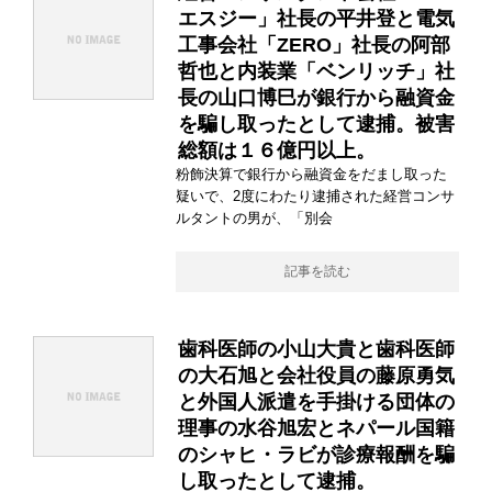
エスジー」社長の平井登と電気
工事会社「ZERO」社長の阿部
哲也と内装業「ベンリッチ」社
長の山口博巳が銀行から融資金
を騙し取ったとして逮捕。被害
総額は１６億円以上。
粉飾決算で銀行から融資金をだまし取った
疑いで、2度にわたり逮捕された経営コンサ
ルタントの男が、「別会
記事を読む
歯科医師の小山大貴と歯科医師
の大石旭と会社役員の藤原勇気
と外国人派遣を手掛ける団体の
理事の水谷旭宏とネパール国籍
のシャヒ・ラビが診療報酬を騙
し取ったとして逮捕。