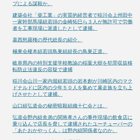
プによる謀殺か。
建築会社「柴工業」の実質的経営者で稲川会上州田中
一家幹部馬場組若頭の金崎拓巳ら３人が無許可で労働
者を工事現場に派遣したとして逮捕。
葛西怒羅権の歴代総長の紹介。
極東会榎本組若頭鳥巣組組長の鳥巣正道。
岐阜県内の特別支援学校教諭の稲葉大樹を犯罪収益移
転防止法違反の容疑で逮捕
稲川会山川一家内堀組若頭の岩本創が川崎区内のマク
ドナルドに区内の少年５０人を集めて暴走族を立ち上
げさせたとして逮捕。
山口組弘道会の秘密暗殺組織十仁会とは。
弘道会野内組舎弟の関将孝さんの事件現場の飲食店に
乗り込んで店長を脅して逮捕されたユーチューバーの
「あたおかやっくん」は野内組関係者なのか。