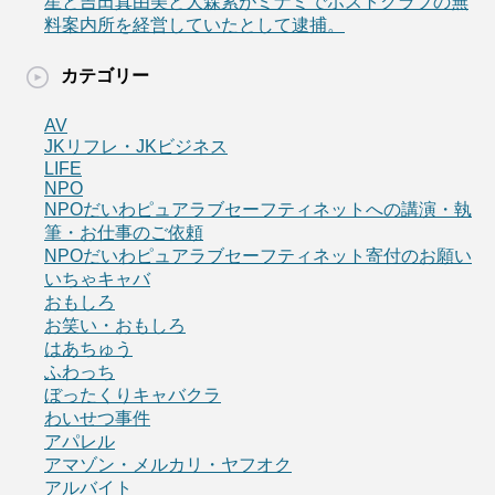
星と吉田真由美と大森累がミナミでホストクラブの無
料案内所を経営していたとして逮捕。
カテゴリー
AV
JKリフレ・JKビジネス
LIFE
NPO
NPOだいわピュアラブセーフティネットへの講演・執
筆・お仕事のご依頼
NPOだいわピュアラブセーフティネット寄付のお願い
いちゃキャバ
おもしろ
お笑い・おもしろ
はあちゅう
ふわっち
ぼったくりキャバクラ
わいせつ事件
アパレル
アマゾン・メルカリ・ヤフオク
アルバイト