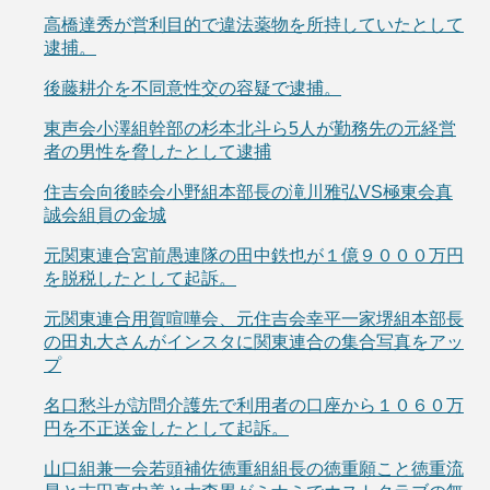
高橋達秀が営利目的で違法薬物を所持していたとして
逮捕。
後藤耕介を不同意性交の容疑で逮捕。
東声会小澤組幹部の杉本北斗ら5人が勤務先の元経営
者の男性を脅したとして逮捕
住吉会向後睦会小野組本部長の滝川雅弘VS極東会真
誠会組員の金城
元関東連合宮前愚連隊の田中鉄也が１億９０００万円
を脱税したとして起訴。
元関東連合用賀喧嘩会、元住吉会幸平一家堺組本部長
の田丸大さんがインスタに関東連合の集合写真をアッ
プ
名口愁斗が訪問介護先で利用者の口座から１０６０万
円を不正送金したとして起訴。
山口組兼一会若頭補佐徳重組組長の徳重願こと徳重流