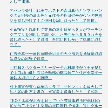
として逮捕。
アパレル会社元代表でホストの森田真伍とソフトバン
クの元部長の清水亮と元課長の枡田健吾がウソの投資
話を持ち掛けて１２億円を騙し取ったとして逮捕。
小倉拓実と風俗店従業員の嘉山日菜ら８人がマッチン
グアプリを利用して誘い出した男性から９６０万円を
脅し取ったとして逮捕。自宅に押しかけて執拗に取り
立て。
住吉会幸平一家佐藤睦会組員の天羽清史を覚醒剤取締
法違反の容疑で逮捕。
元打越スペクターのリーダーの西村聡造が八王子祭り
で山口組山健組玄武会幹部の徳武伸二と住吉会幸平一
家鈴木組組員らと喧嘩。
村上勝宣が東心斎橋のクラブ「ザピンク」を放火して
他の客の財布を盗み、被害者を脅迫したとして起訴。
TKOの木本がお金を預けていた芸能事務所PABLOの
加納浩二社長が山梨県の河口湖畔で怪死。笹川グルー