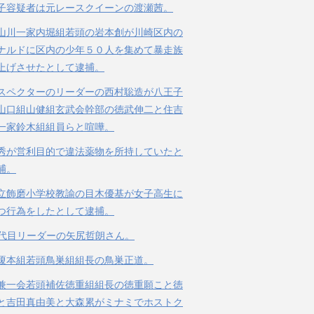
子容疑者は元レースクイーンの渡瀬茜。
山川一家内堀組若頭の岩本創が川崎区内の
ナルドに区内の少年５０人を集めて暴走族
上げさせたとして逮捕。
スペクターのリーダーの西村聡造が八王子
山口組山健組玄武会幹部の徳武伸二と住吉
一家鈴木組組員らと喧嘩。
秀が営利目的で違法薬物を所持していたと
捕。
立飾磨小学校教諭の目木優基が女子高生に
つ行為をしたとして逮捕。
３代目リーダーの矢尻哲朗さん。
榎本組若頭鳥巣組組長の鳥巣正道。
兼一会若頭補佐徳重組組長の徳重願こと徳
と吉田真由美と大森累がミナミでホストク