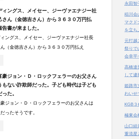
永田智
ディングス、メイセー、ジーヴァエナジー社
稲川会
己さん（金徳吉さん）から３６３０万円払
マクド
催告書が来ました。
を立ち
ディングス、メイセー、ジーヴァエナジー社長
元打越
さん（金徳吉さん）から３６３０万円払え
祭りで
会幸平
高橋達
して逮
富豪ジョン・Ｄ・ロックフェラーのお父さん
うもない詐欺師だった。子ども時代は子ども
姫路市
だった。
わいせ
富豪ジョン・Ｄ・ロックフェラーのお父さんは
KGB
師だったそうです。
極東会
山口組
重流星