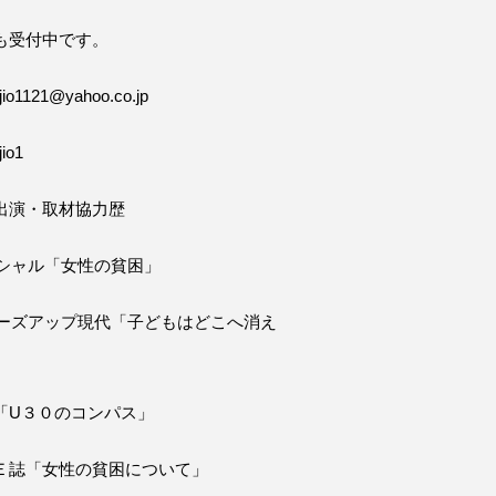
も受付中です。
o1121@yahoo.co.jp
io1
出演・取材協力歴
ペシャル「女性の貧困」
ローズアップ現代「子どもはどこへ消え
「U３０のコンパス」
Ｅ誌「女性の貧困について」