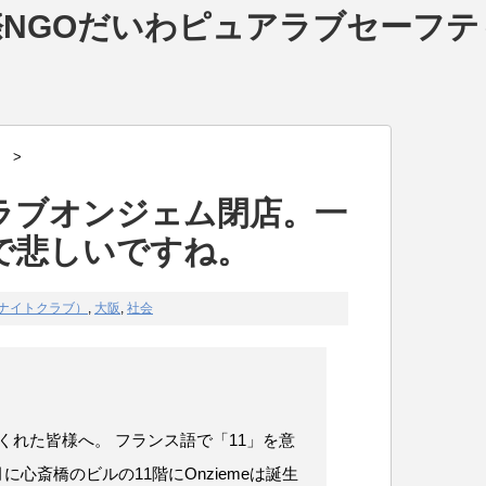
NGOだいわピュアラブセーフテ
）
>
ラブオンジェム閉店。一
で悲しいですね。
ナイトクラブ）
,
大阪
,
社会
てくれた皆様へ。 フランス語で「11」を意
12月に心斎橋のビルの11階にOnziemeは誕生