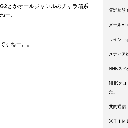
G2とかオールジャンルのチャラ箱系
電話相談
ねー。
メール=fuji
ライン=fuj
ですねー。。
メディア
NHKス
NHKク
た」
共同通信
米ＴＩＭ