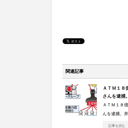
関連記事
ＡＴＭ１８
さんを逮捕
ＡＴＭ１８
んを逮捕。
記事を読む