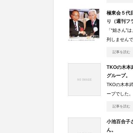
極東会５代
り（週刊フ
「“姐さん”
列しません
記事を読む
TKOの木
グループ。
TKOの木本
ープでした。
記事を読む
小池百合子
ん。