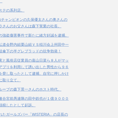
。
ステの系列店。
のチャンピオンの久保優太さんの奥さんの
ラさんのお父さんは森下実業の社長。
の強盗傷害事件で新たに緒方好誠を逮捕。
弘道会野内組栗山組ＶＳ稲川会上州田中一
組傘下の半グレブラッドの抗争勃発！
実と風俗店従業員の嘉山日菜ら８人がマッ
アプリを利用して誘い出した男性から９６
を脅し取ったとして逮捕。自宅に押しかけ
に取り立て。
ループの森下景一さんのホスト時代。
連合宮前愚連隊の田中鉄也が１億９０００
脱税したとして起訴。
れたガールズバー「WISTERIA」の店長の