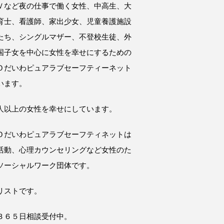
Ｖなど夜の仕事で働く女性、中高生、大
育士、看護師、家出少女、児童養護施設
たち、シングルマザー、不登校生徒、外
国子女を中心に女性を幸せにするための
Ｏだいわピュアラブセーフティーネット
います。
人以上の女性を幸せにしています。
Ｏだいわピュアラブセーフティネットは
活動、心理カウンセリングなど女性のた
ソーシャルワーク団体です。
リストです。
３６５日相談受付中。