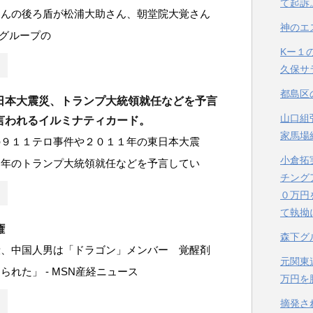
て起訴
さんの後ろ盾が松浦大助さん、朝堂院大覚さん
神のエ
グループの
Kー１
久保サ
都島区
日本大震災、トランプ大統領就任などを予言
山口組
言われるイルミナティカード。
家馬場
の９１１テロ事件や２０１１年の東日本大震
小倉拓
７年のトランプ大統領就任などを予言してい
チング
０万円
て執拗
権
森下グ
殺、中国人男は「ドラゴン」メンバー 覚醒剤
元関東
られた」 - MSN産経ニュース
万円を
摘発さ