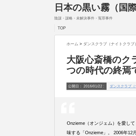
日本の黒い霧（国際
陰謀・謀略・未解決事件・冤罪事件
TOP
ホーム
>
ダンスクラブ（ナイトクラブ
大阪心斎橋のク
つの時代の終焉
公開日：
2016/01/22
:
ダンスクラブ（
Onzieme（オンジェム）を愛し
味する「Onzieme」。 2006年