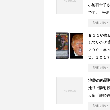
小池百合子
です。 松浦
記事を読む
９１１や東
していたと
２００１年
災、２０１
記事を読む
池袋の怒羅
池袋で妻射
反応「離婚迫
記事を読む