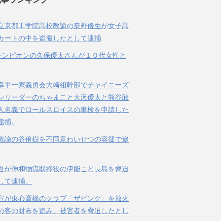
立京都工学院高校教諭の桒野優生が女子高
カートの中を盗撮したとして逮捕
ャンピオンの久保優太さんが１０代女性と
幸平一家義勇会大崎組幹部でチャイニーズ
ンリーダーのちゃまこと大沢優太と熊谷敢
人名義でロールスロイスの車検を申請した
逮捕。
教諭の谷侑樹を不同意わいせつの容疑で逮
吾が伸和物流取締役の伊能こと長島を脅迫
して逮捕。
宣が東心斎橋のクラブ「ザピンク」を放火
の客の財布を盗み、被害者を脅迫したとし