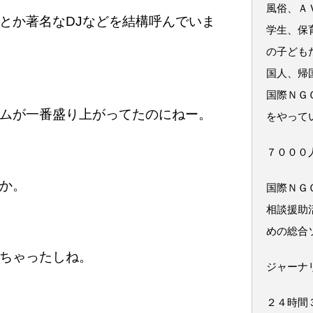
風俗、Ａ
とか著名なDJなどを結構呼んでいま
学生、保
の子ども
国人、帰
国際ＮＧ
ムが一番盛り上がってたのにねー。
をやって
７０００
か。
国際ＮＧ
相談援助
めの総合
ちゃったしね。
ジャーナ
２４時間