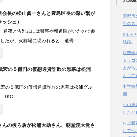
目会長の松山眞一さんと豊島区長の深い繋が
京都市
ラッシュ）
生のス
は、通夜と告別式には警察や報道陣がいたので参
K１チ
でしたが、火葬場に現われると、遺骨
結婚。
住吉会
ドラゴ
太が他
本武宏の５億円の仮想通貨詐欺の黒幕は松浦
として
中学校
武宏の５億円の仮想通貨詐欺の黒幕は松浦グル
捕
 TKO
小山恵
したと
村上勝
さんの後ろ盾が松浦大助さん、朝堂院大覚さ
して他