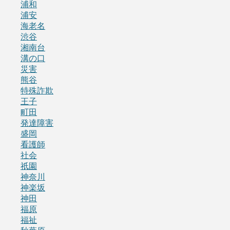
浦和
浦安
海老名
渋谷
湘南台
溝の口
災害
熊谷
特殊詐欺
王子
町田
発達障害
盛岡
看護師
社会
祇園
神奈川
神楽坂
神田
福原
福祉