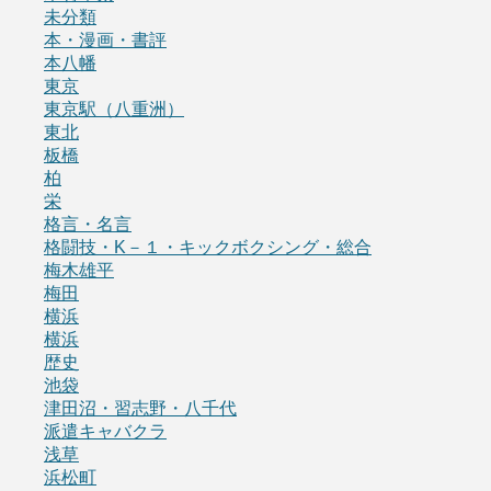
未分類
本・漫画・書評
本八幡
東京
東京駅（八重洲）
東北
板橋
柏
栄
格言・名言
格闘技・K－１・キックボクシング・総合
梅木雄平
梅田
横浜
横浜
歴史
池袋
津田沼・習志野・八千代
派遣キャバクラ
浅草
浜松町