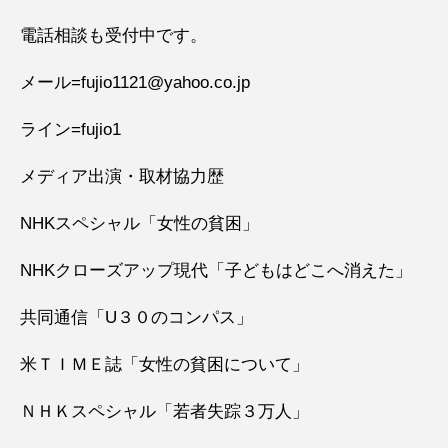
電話相談も受付中です。
メール=fujio1121@yahoo.co.jp
ライン=fujio1
メディア出演・取材協力歴
NHKスペシャル「女性の貧困」
NHKクローズアップ現代「子どもはどこへ消えた」
共同通信「U３０のコンパス」
米ＴＩＭＥ誌「女性の貧困について」
ＮＨＫスペシャル「若者失踪３万人」