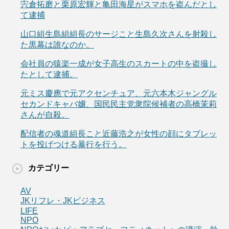
宍倉拓磨と栗原宏輝と亀田海星がスマホを盗んだとし
て逮捕
山口組生島組組長のサージこと生島久次さんを射殺し
た黒幕は誰なのか。
会社員の猿楽一成が女子高生のスカートの中を盗撮し
たとして逮捕。
元ミス慶應で元アクセンチュア、元六本木ジャングル
セカンドキャバ嬢、国民民主党衆院候補者の高橋茉莉
さんが自殺。
配信者の魂道組長こと近藤浩之が女性の顔にタブレッ
トを投げつける暴行を行う。
カテゴリー
AV
JKリフレ・JKビジネス
LIFE
NPO