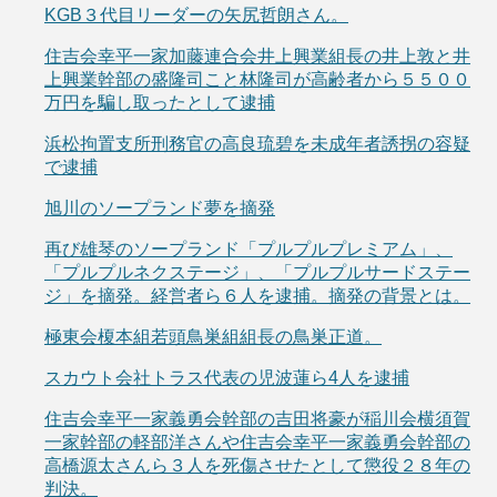
KGB３代目リーダーの矢尻哲朗さん。
住吉会幸平一家加藤連合会井上興業組長の井上敦と井
上興業幹部の盛隆司こと林隆司が高齢者から５５００
万円を騙し取ったとして逮捕
浜松拘置支所刑務官の高良琉碧を未成年者誘拐の容疑
で逮捕
旭川のソープランド夢を摘発
再び雄琴のソープランド「プルプルプレミアム」、
「プルプルネクステージ」、「プルプルサードステー
ジ」を摘発。経営者ら６人を逮捕。摘発の背景とは。
極東会榎本組若頭鳥巣組組長の鳥巣正道。
スカウト会社トラス代表の児波蓮ら4人を逮捕
住吉会幸平一家義勇会幹部の吉田将豪が稲川会横須賀
一家幹部の軽部洋さんや住吉会幸平一家義勇会幹部の
高橋源太さんら３人を死傷させたとして懲役２８年の
判決。