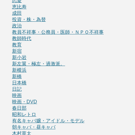
恋愛
恵比寿
成田
投資・株・為替
政治
教員不祥事・公務員・医師・ＮＰＯ不祥事
教師時代
教育
新宿
新小岩
新左翼・極左・過激派。
新横浜
新橋
日本橋
日記
映画
映画・DVD
春日部
昭和レトロ
有名キャバ嬢・アイドル・モデル
朝キャバ・昼キャバ
木村草太