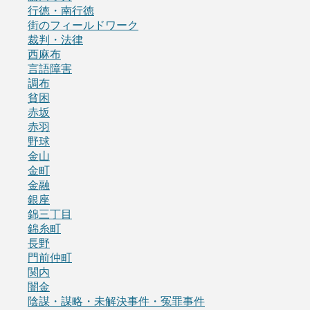
行徳・南行徳
街のフィールドワーク
裁判・法律
西麻布
言語障害
調布
貧困
赤坂
赤羽
野球
金山
金町
金融
銀座
錦三丁目
錦糸町
長野
門前仲町
関内
闇金
陰謀・謀略・未解決事件・冤罪事件