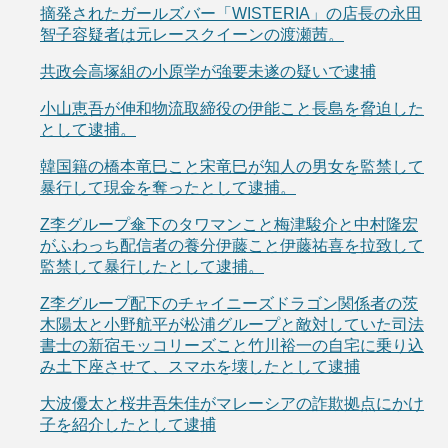
摘発されたガールズバー「WISTERIA」の店長の永田
智子容疑者は元レースクイーンの渡瀬茜。
共政会高塚組の小原学が強要未遂の疑いで逮捕
小山恵吾が伸和物流取締役の伊能こと長島を脅迫した
として逮捕。
韓国籍の橋本竜巳こと宋竜巳が知人の男女を監禁して
暴行して現金を奪ったとして逮捕。
Z李グループ傘下のタワマンこと梅津駿介と中村隆宏
がふわっち配信者の養分伊藤こと伊藤祐喜を拉致して
監禁して暴行したとして逮捕。
Z李グループ配下のチャイニーズドラゴン関係者の茨
木陽太と小野航平が松浦グループと敵対していた司法
書士の新宿モッコリーズこと竹川裕一の自宅に乗り込
み土下座させて、スマホを壊したとして逮捕
大波優太と桜井吾朱佳がマレーシアの詐欺拠点にかけ
子を紹介したとして逮捕