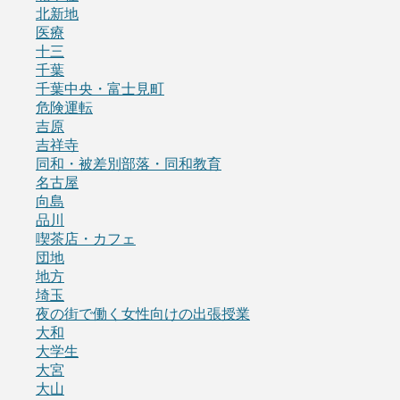
北新地
医療
十三
千葉
千葉中央・富士見町
危険運転
吉原
吉祥寺
同和・被差別部落・同和教育
名古屋
向島
品川
喫茶店・カフェ
団地
地方
埼玉
夜の街で働く女性向けの出張授業
大和
大学生
大宮
大山