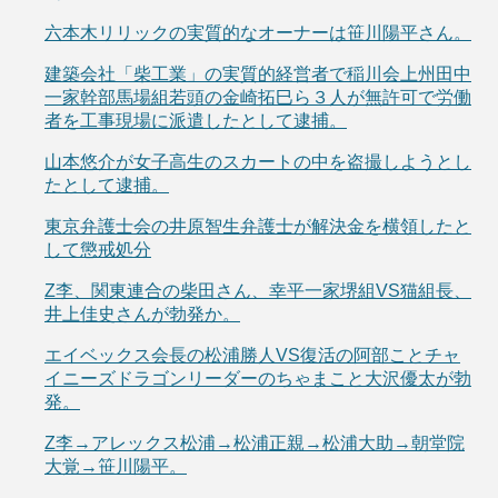
六本木リリックの実質的なオーナーは笹川陽平さん。
建築会社「柴工業」の実質的経営者で稲川会上州田中
一家幹部馬場組若頭の金崎拓巳ら３人が無許可で労働
者を工事現場に派遣したとして逮捕。
山本悠介が女子高生のスカートの中を盗撮しようとし
たとして逮捕。
東京弁護士会の井原智生弁護士が解決金を横領したと
して懲戒処分
Z李、関東連合の柴田さん、幸平一家堺組VS猫組長、
井上佳史さんが勃発か。
エイベックス会長の松浦勝人VS復活の阿部ことチャ
イニーズドラゴンリーダーのちゃまこと大沢優太が勃
発。
Z李→アレックス松浦→松浦正親→松浦大助→朝堂院
大覚→笹川陽平。