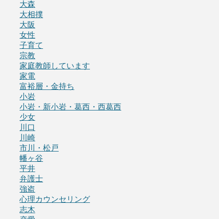
大森
大相撲
大阪
女性
子育て
宗教
家庭教師しています
家電
富裕層・金持ち
小岩
小岩・新小岩・葛西・西葛西
少女
川口
川崎
市川・松戸
幡ヶ谷
平井
弁護士
強盗
心理カウンセリング
志木