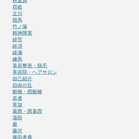
秋葉原
窃盗
立川
競馬
竹ノ塚
精神障害
経営
経済
綾瀬
練馬
美容整形・脱毛
美容院・ヘアサロン
自己紹介
自由が丘
船橋・西船橋
若者
草加
葛西・西葛西
蒲田
蕨
藤沢
藤田孝典