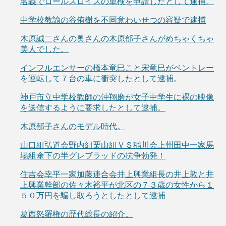
名義でロールスロイスの車検を申請したとして逮捕。
中学校教諭の谷侑樹を不同意わいせつの容疑で逮捕
木原誠二さんの奥さんの木原郁子さんがめちゃくちゃ
美人でした。
インフルエンサーの橋本竜巳こと宋竜巳がベントレー
を運転して７台の車に衝突したとして逮捕。
神戸市立中学校教師の沖翔磨が女子中学生に裸の映像
を送信するように要求したとして逮捕。
木原郁子さんのモデル時代。
山口組弘道会野内組栗山組ＶＳ稲川会上州田中一家馬
場組傘下の半グレブラッドの抗争勃発！
住吉会幸平一家加藤連合会井上興業組長の井上敦と井
上興業幹部の佐々木裕平が北区の７３歳の女性から１
５０万円を騙し取ろうとしたとして逮捕
葛西怒羅権の歴代総長の紹介。