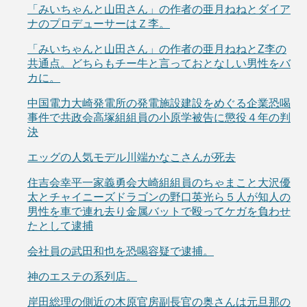
「みいちゃんと山田さん」の作者の亜月ねねとダイア
ナのプロデューサーはＺ李。
「みいちゃんと山田さん」の作者の亜月ねねとZ李の
共通点。どちらもチー牛と言っておとなしい男性をバ
カに。
中国電力大崎発電所の発電施設建設をめぐる企業恐喝
事件で共政会高塚組組員の小原学被告に懲役４年の判
決
エッグの人気モデル川端かなこさんが死去
住吉会幸平一家義勇会大崎組組員のちゃまこと大沢優
太とチャイニーズドラゴンの野口英光ら５人が知人の
男性を車で連れ去り金属バットで殴ってケガを負わせ
たとして逮捕
会社員の武田和也を恐喝容疑で逮捕。
神のエステの系列店。
岸田総理の側近の木原官房副長官の奥さんは元旦那の