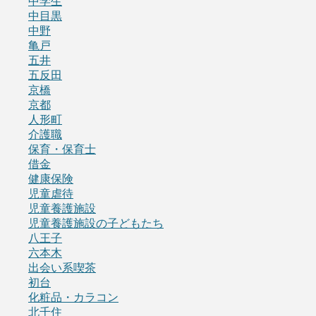
中学生
中目黒
中野
亀戸
五井
五反田
京橋
京都
人形町
介護職
保育・保育士
借金
健康保険
児童虐待
児童養護施設
児童養護施設の子どもたち
八王子
六本木
出会い系喫茶
初台
化粧品・カラコン
北千住