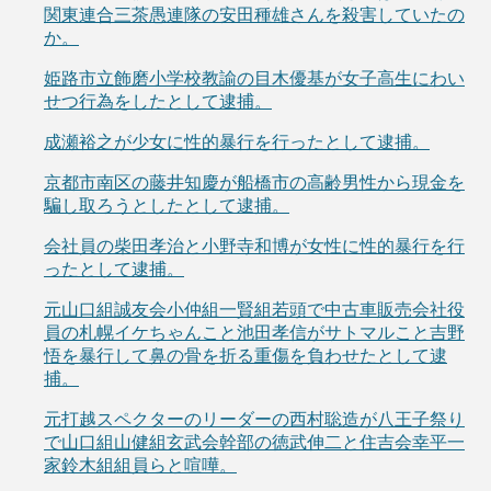
関東連合三茶愚連隊の安田種雄さんを殺害していたの
か。
姫路市立飾磨小学校教諭の目木優基が女子高生にわい
せつ行為をしたとして逮捕。
成瀬裕之が少女に性的暴行を行ったとして逮捕。
京都市南区の藤井知慶が船橋市の高齢男性から現金を
騙し取ろうとしたとして逮捕。
会社員の柴田孝治と小野寺和博が女性に性的暴行を行
ったとして逮捕。
元山口組誠友会小仲組一賢組若頭で中古車販売会社役
員の札幌イケちゃんこと池田孝信がサトマルこと吉野
悟を暴行して鼻の骨を折る重傷を負わせたとして逮
捕。
元打越スペクターのリーダーの西村聡造が八王子祭り
で山口組山健組玄武会幹部の徳武伸二と住吉会幸平一
家鈴木組組員らと喧嘩。