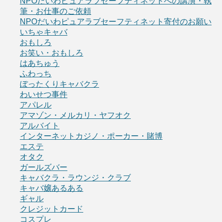
NPOだいわピュアラブセーフティネットへの講演・執
筆・お仕事のご依頼
NPOだいわピュアラブセーフティネット寄付のお願い
いちゃキャバ
おもしろ
お笑い・おもしろ
はあちゅう
ふわっち
ぼったくりキャバクラ
わいせつ事件
アパレル
アマゾン・メルカリ・ヤフオク
アルバイト
インターネットカジノ・ポーカー・賭博
エステ
オタク
ガールズバー
キャバクラ・ラウンジ・クラブ
キャバ嬢あるある
ギャル
クレジットカード
コスプレ