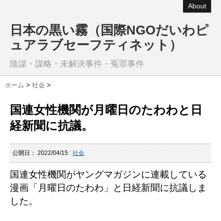
About
日本の黒い霧（国際NGOだいわピ
ュアラブセーフティネット）
陰謀・謀略・未解決事件・冤罪事件
ホーム
>
社会
>
国連女性機関が月曜日のたわわと日
経新聞に抗議。
公開日：
2022/04/15
:
社会
国連女性機関がヤングマガジンに連載している
漫画「月曜日のたわわ」と日経新聞に抗議しま
した。