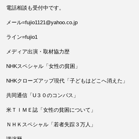
電話相談も受付中です。
メール=fujio1121@yahoo.co.jp
ライン=fujio1
メディア出演・取材協力歴
NHKスペシャル「女性の貧困」
NHKクローズアップ現代「子どもはどこへ消えた」
共同通信「U３０のコンパス」
米ＴＩＭＥ誌「女性の貧困について」
ＮＨＫスペシャル「若者失踪３万人」