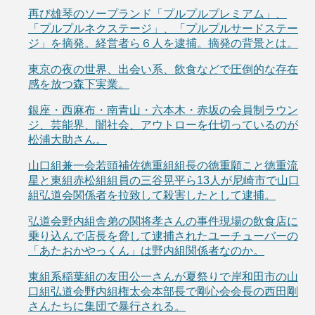
再び雄琴のソープランド「プルプルプレミアム」、
「プルプルネクステージ」、「プルプルサードステー
ジ」を摘発。経営者ら６人を逮捕。摘発の背景とは。
東京の夜の世界、出会い系、飲食などで圧倒的な存在
感を放つ森下実業。
銀座・西麻布・南青山・六本木・赤坂の会員制ラウン
ジ、芸能界、闇社会、アウトローを仕切っているのが
松浦大助さん。
山口組兼一会若頭補佐徳重組組長の徳重願こと徳重流
星と東組赤松組組員の三谷晃平ら13人が尼崎市で山口
組弘道会関係者を拉致して殺害したとして逮捕。
弘道会野内組舎弟の関将孝さんの事件現場の飲食店に
乗り込んで店長を脅して逮捕されたユーチューバーの
「あたおかやっくん」は野内組関係者なのか。
東組系稲葉組の友田公一さんが夏祭りで岸和田市の山
口組弘道会野内組権太会本部長で剛心会会長の西田剛
さんたちに集団で暴行される。