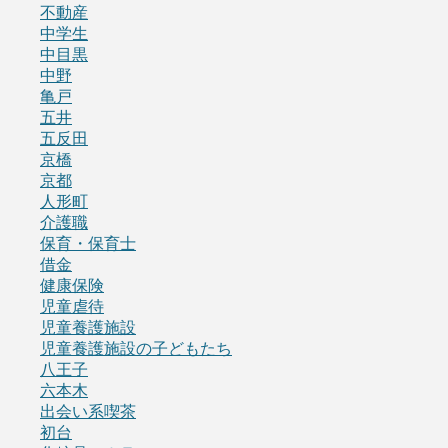
不動産
中学生
中目黒
中野
亀戸
五井
五反田
京橋
京都
人形町
介護職
保育・保育士
借金
健康保険
児童虐待
児童養護施設
児童養護施設の子どもたち
八王子
六本木
出会い系喫茶
初台