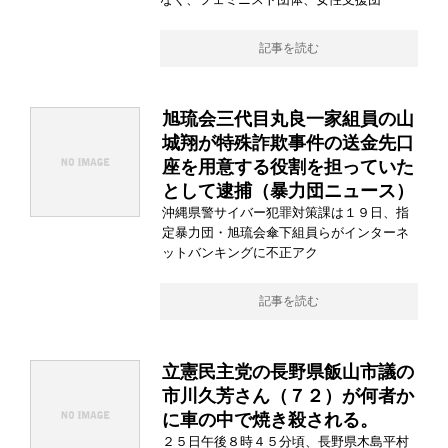
記事を読む
旭琉会三代目丸良一家組員の山
城翔が特殊詐欺事件の送金先口
座を用意する役割を担っていた
として逮捕（暴力団ニュース）
沖縄県警サイバー犯罪対策課は１９日、指
定暴力団・旭琉会傘下組員らがインターネ
ットバンキングに不正アク
記事を読む
立憲民主党の長野県飯山市議の
市川久芳さん（７２）が何者か
に車の中で焼き殺される。
２５日午後８時４５分頃、長野県木島平村