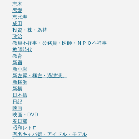
志木
恋愛
恵比寿
成田
投資・株・為替
政治
教員不祥事・公務員・医師・ＮＰＯ不祥事
教師時代
教育
新宿
新小岩
新左翼・極左・過激派。
新横浜
新橋
日本橋
日記
映画
映画・DVD
春日部
昭和レトロ
有名キャバ嬢・アイドル・モデル