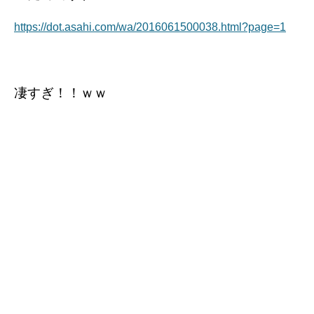
https://dot.asahi.com/wa/2016061500038.html?page=1
凄すぎ！！ｗｗ