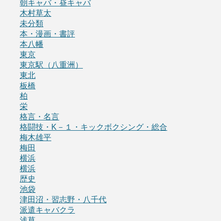
朝キャバ・昼キャバ
木村草太
未分類
本・漫画・書評
本八幡
東京
東京駅（八重洲）
東北
板橋
柏
栄
格言・名言
格闘技・K－１・キックボクシング・総合
梅木雄平
梅田
横浜
横浜
歴史
池袋
津田沼・習志野・八千代
派遣キャバクラ
浅草