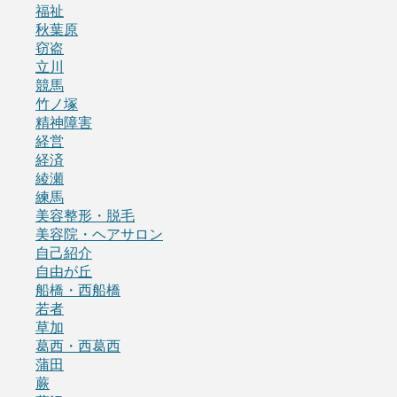
福祉
秋葉原
窃盗
立川
競馬
竹ノ塚
精神障害
経営
経済
綾瀬
練馬
美容整形・脱毛
美容院・ヘアサロン
自己紹介
自由が丘
船橋・西船橋
若者
草加
葛西・西葛西
蒲田
蕨