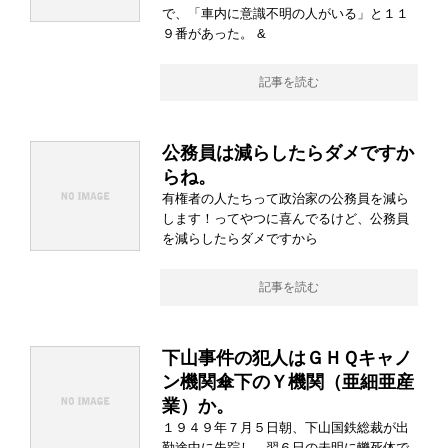
で、「車内に意識不明の人がいる」と１１
９番があった。 &
記事を読む
公務員は減らしたらダメですか
らね。
有権者の人たちって政治家の公務員を減ら
します！ってやつに喜んでるけど、公務員
を減らしたらダメですから
記事を読む
下山事件の犯人はＧＨＱキャノ
ン機関傘下のＹ機関（亜細亜産
業）か。
１９４９年７月５日朝、下山国鉄総裁が出
勤途中に失踪し、翌６日の未明に轢死体で