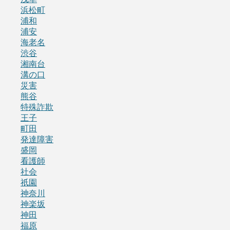
浜松町
浦和
浦安
海老名
渋谷
湘南台
溝の口
災害
熊谷
特殊詐欺
王子
町田
発達障害
盛岡
看護師
社会
祇園
神奈川
神楽坂
神田
福原