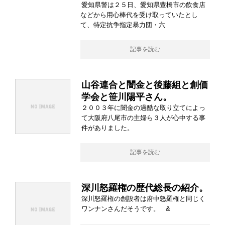
愛知県警は２５日、愛知県豊橋市の飲食店
などから用心棒代を受け取っていたとし
て、特定抗争指定暴力団・六
記事を読む
山谷連合と闇金と後藤組と創価
学会と笹川陽平さん。
２００３年に闇金の過酷な取り立てによっ
て大阪府八尾市の主婦ら３人が心中する事
件がありました。
記事を読む
深川怒羅権の歴代総長の紹介。
深川怒羅権の創設者は府中怒羅権と同じく
ワンナンさんだそうです。 &