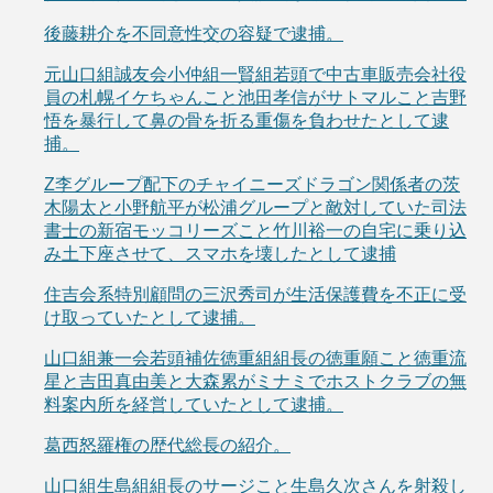
後藤耕介を不同意性交の容疑で逮捕。
元山口組誠友会小仲組一賢組若頭で中古車販売会社役
員の札幌イケちゃんこと池田孝信がサトマルこと吉野
悟を暴行して鼻の骨を折る重傷を負わせたとして逮
捕。
Z李グループ配下のチャイニーズドラゴン関係者の茨
木陽太と小野航平が松浦グループと敵対していた司法
書士の新宿モッコリーズこと竹川裕一の自宅に乗り込
み土下座させて、スマホを壊したとして逮捕
住吉会系特別顧問の三沢秀司が生活保護費を不正に受
け取っていたとして逮捕。
山口組兼一会若頭補佐徳重組組長の徳重願こと徳重流
星と吉田真由美と大森累がミナミでホストクラブの無
料案内所を経営していたとして逮捕。
葛西怒羅権の歴代総長の紹介。
山口組生島組組長のサージこと生島久次さんを射殺し