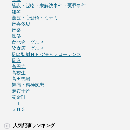
陰謀・謀略・未解決事件・冤罪事件
雄琴
難波・心斎橋・ミナミ
音喜多駿
音楽
風俗
食べ物・グルメ
飲食店・グルメ
駒崎弘樹ＮＰＯ法人フローレンス
駒込
高円寺
高校生
高田馬場
鬱病・精神疾患
麻布十番
黄金町
ＩＴ
ＳＮＳ
人気記事ランキング