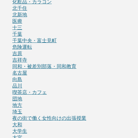
化粧品・カラコン
北千住
北新地
医療
十三
千葉
千葉中央・富士見町
危険運転
吉原
吉祥寺
同和・被差別部落・同和教育
名古屋
向島
品川
喫茶店・カフェ
団地
地方
埼玉
夜の街で働く女性向けの出張授業
大和
大学生
大宮