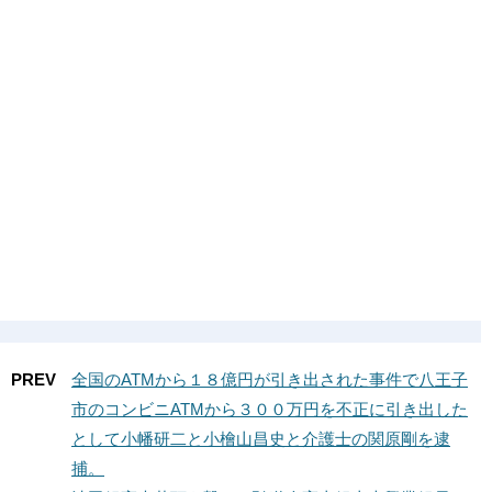
PREV
全国のATMから１８億円が引き出された事件で八王子
市のコンビニATMから３００万円を不正に引き出した
として小幡研二と小檜山昌史と介護士の関原剛を逮
捕。