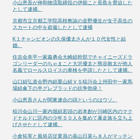
小山恵吾が伸和物流取締役の伊能こと長島を脅迫した
として逮捕。
京都市立京都工学院高校教諭の桒野優生が女子高生の
スカートの中を盗撮したとして逮捕
K１チャンピオンの久保優太さんが１０代女性と結
婚。
住吉会幸平一家義勇会大崎組幹部でチャイニーズドラ
ゴンリーダーのちゃまこと大沢優太と熊谷敢太が他人
名義でロールスロイスの車検を申請したとして逮捕。
山口組弘道会野内組栗山組ＶＳ稲川会上州田中一家馬
場組傘下の半グレブラッドの抗争勃発！
小山恵吾さんが関東連合の頭というのはウソ。
稲川会山川一家内堀組若頭の岩本創が川崎区内のマク
ドナルドに区内の少年５０人を集めて暴走族を立ち上
げさせたとして逮捕。
小倉拓実と風俗店従業員の嘉山日菜ら８人がマッチン