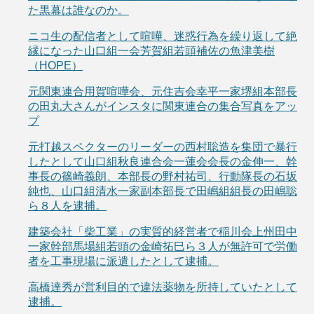
た黒幕は誰なのか。
ニコ生の配信者として喧嘩、迷惑行為を繰り返して絶
縁になった山口組一会芳賀組若頭補佐の魚津美樹
（HOPE）
元関東連合用賀喧嘩会、元住吉会幸平一家堺組本部長
の田丸大さんがインスタに関東連合の集合写真をアッ
プ
元打越スペクターのリーダーの西村聡造を集団で暴行
したとして山口組秋良連合会一蓮会会長の金伸一、幹
事長の篠崎義朗、本部長の野村祐司、行動隊長の石坂
純也、山口組清水一家副本部長で田嶋組組長の田嶋聡
ら８人を逮捕。
建築会社「柴工業」の実質的経営者で稲川会上州田中
一家幹部馬場組若頭の金崎拓巳ら３人が無許可で労働
者を工事現場に派遣したとして逮捕。
高橋達秀が営利目的で違法薬物を所持していたとして
逮捕。