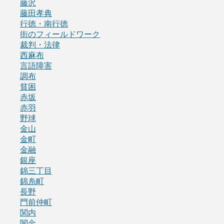
藤沢
藤田孝典
行徳・南行徳
街のフィールドワーク
裁判・法律
西麻布
言語障害
調布
貧困
赤坂
赤羽
野球
金山
金町
金融
銀座
錦三丁目
錦糸町
長野
門前仲町
関内
闇金