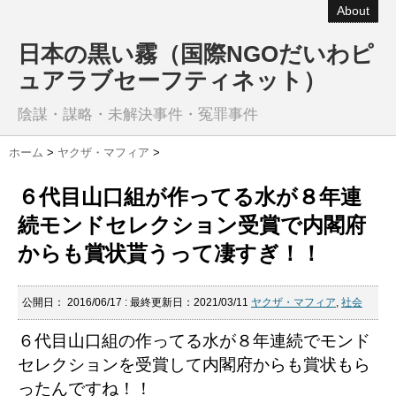
About
日本の黒い霧（国際NGOだいわピ
ュアラブセーフティネット）
陰謀・謀略・未解決事件・冤罪事件
ホーム
>
ヤクザ・マフィア
>
６代目山口組が作ってる水が８年連
続モンドセレクション受賞で内閣府
からも賞状貰うって凄すぎ！！
公開日：
2016/06/17
: 最終更新日：2021/03/11
ヤクザ・マフィア
,
社会
６代目山口組の作ってる水が８年連続でモンド
セレクションを受賞して内閣府からも賞状もら
ったんですね！！