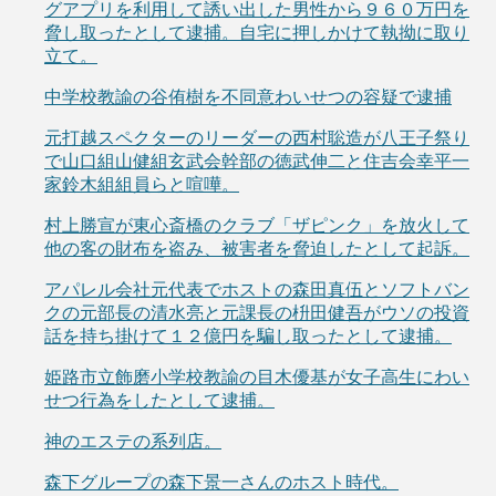
グアプリを利用して誘い出した男性から９６０万円を
脅し取ったとして逮捕。自宅に押しかけて執拗に取り
立て。
中学校教諭の谷侑樹を不同意わいせつの容疑で逮捕
元打越スペクターのリーダーの西村聡造が八王子祭り
で山口組山健組玄武会幹部の徳武伸二と住吉会幸平一
家鈴木組組員らと喧嘩。
村上勝宣が東心斎橋のクラブ「ザピンク」を放火して
他の客の財布を盗み、被害者を脅迫したとして起訴。
アパレル会社元代表でホストの森田真伍とソフトバン
クの元部長の清水亮と元課長の枡田健吾がウソの投資
話を持ち掛けて１２億円を騙し取ったとして逮捕。
姫路市立飾磨小学校教諭の目木優基が女子高生にわい
せつ行為をしたとして逮捕。
神のエステの系列店。
森下グループの森下景一さんのホスト時代。