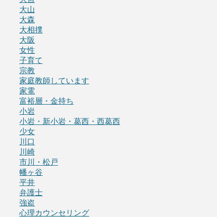
大山
大森
大相撲
大阪
女性
子育て
宗教
家庭教師しています
家電
富裕層・金持ち
小岩
小岩・新小岩・葛西・西葛西
少女
川口
川崎
市川・松戸
幡ヶ谷
平井
弁護士
強盗
心理カウンセリング