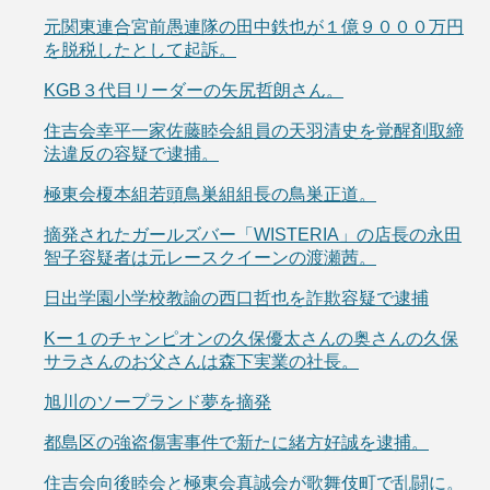
元関東連合宮前愚連隊の田中鉄也が１億９０００万円
を脱税したとして起訴。
KGB３代目リーダーの矢尻哲朗さん。
住吉会幸平一家佐藤睦会組員の天羽清史を覚醒剤取締
法違反の容疑で逮捕。
極東会榎本組若頭鳥巣組組長の鳥巣正道。
摘発されたガールズバー「WISTERIA」の店長の永田
智子容疑者は元レースクイーンの渡瀬茜。
日出学園小学校教諭の西口哲也を詐欺容疑で逮捕
Kー１のチャンピオンの久保優太さんの奥さんの久保
サラさんのお父さんは森下実業の社長。
旭川のソープランド夢を摘発
都島区の強盗傷害事件で新たに緒方好誠を逮捕。
住吉会向後睦会と極東会真誠会が歌舞伎町で乱闘に。