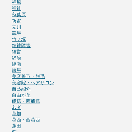
福原
福祉
秋葉原
窃盗
立川
競馬
竹ノ塚
精神障害
経営
経済
綾瀬
練馬
美容整形・脱毛
美容院・ヘアサロン
自己紹介
自由が丘
船橋・西船橋
若者
草加
葛西・西葛西
蒲田