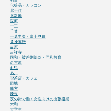
初台
化粧品・カラコン
北千住
北新地
医療
十三
千葉
千葉中央・富士見町
危険運転
吉原
吉祥寺
同和・被差別部落・同和教育
名古屋
向島
品川
喫茶店・カフェ
団地
地方
埼玉
夜の街で働く女性向けの出張授業
大和
大学生