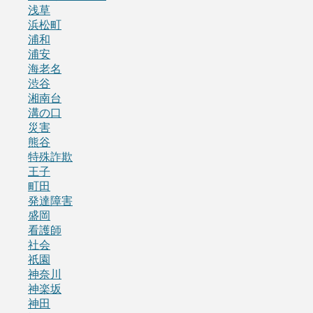
浅草
浜松町
浦和
浦安
海老名
渋谷
湘南台
溝の口
災害
熊谷
特殊詐欺
王子
町田
発達障害
盛岡
看護師
社会
祇園
神奈川
神楽坂
神田