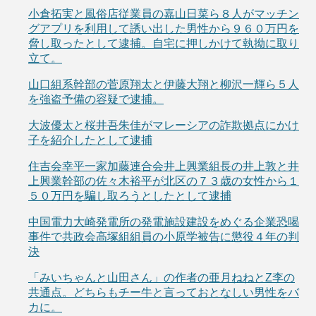
小倉拓実と風俗店従業員の嘉山日菜ら８人がマッチン
グアプリを利用して誘い出した男性から９６０万円を
脅し取ったとして逮捕。自宅に押しかけて執拗に取り
立て。
山口組系幹部の菅原翔太と伊藤大翔と柳沢一輝ら５人
を強盗予備の容疑で逮捕。
大波優太と桜井吾朱佳がマレーシアの詐欺拠点にかけ
子を紹介したとして逮捕
住吉会幸平一家加藤連合会井上興業組長の井上敦と井
上興業幹部の佐々木裕平が北区の７３歳の女性から１
５０万円を騙し取ろうとしたとして逮捕
中国電力大崎発電所の発電施設建設をめぐる企業恐喝
事件で共政会高塚組組員の小原学被告に懲役４年の判
決
「みいちゃんと山田さん」の作者の亜月ねねとZ李の
共通点。どちらもチー牛と言っておとなしい男性をバ
カに。