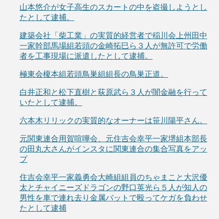
山本悠介が女子高生のスカートの中を盗撮しようとし
たとして逮捕。
建築会社「柴工業」の実質的経営者で稲川会上州田中
一家幹部馬場組若頭の金崎拓巳ら３人が無許可で労働
者を工事現場に派遣したとして逮捕。
極東会榎本組若頭鳥巣組組長の鳥巣正道。
白井正和と松下直樹と荻原武ら３人が闇金融を行って
いたとして逮捕。
六本木リリックの実質的なオーナーは笹川陽平さん。
元関東連合用賀喧嘩会、元住吉会幸平一家堺組本部長
の田丸大さんがインスタに関東連合の集合写真をアッ
プ
住吉会幸平一家義勇会大崎組組員のちゃまこと大沢優
太とチャイニーズドラゴンの野口英光ら５人が知人の
男性を車で連れ去り金属バットで殴ってケガを負わせ
たとして逮捕