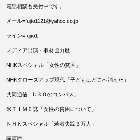
電話相談も受付中です。
メール=fujio1121@yahoo.co.jp
ライン=fujio1
メディア出演・取材協力歴
NHKスペシャル「女性の貧困」
NHKクローズアップ現代「子どもはどこへ消えた」
共同通信「U３０のコンパス」
米ＴＩＭＥ誌「女性の貧困について」
ＮＨＫスペシャル「若者失踪３万人」
講演歴