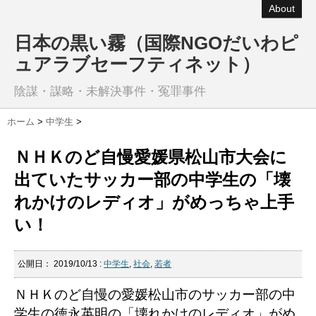
About
日本の黒い霧（国際NGOだいわピ
ュアラブセーフティネット）
陰謀・謀略・未解決事件・冤罪事件
ホーム
>
中学生
>
ＮＨＫのど自慢愛媛県松山市大会に
出ていたサッカー部の中学生の「壊
れかけのレディオ」がめっちゃ上手
い！
公開日：
2019/10/13
:
中学生
,
社会
,
若者
ＮＨＫのど自慢の愛媛松山市のサッカー部の中
学生の徳永英明の「壊れかけのレディオ」がめ