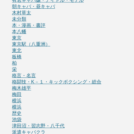
有名キャバ嬢・アイドル・モデル
朝キャバ・昼キャバ
木村草太
未分類
本・漫画・書評
本八幡
東京
東京駅（八重洲）
東北
板橋
柏
栄
格言・名言
格闘技・K－１・キックボクシング・総合
梅木雄平
梅田
横浜
横浜
歴史
池袋
津田沼・習志野・八千代
派遣キャバクラ