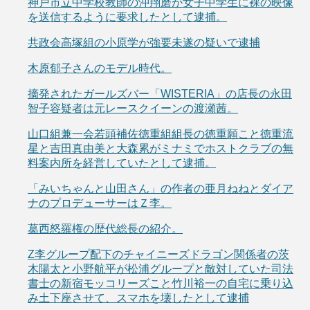
神戸市立中学校教師の沖翔磨が女子中学生に裸の映像
を送信するように要求したとして逮捕。
共政会高塚組の小原学が強要未遂の疑いで逮捕
木原郁子さんのモデル時代。
摘発されたガールズバー「WISTERIA」の店長の永田
智子容疑者は元レースクイーンの渡瀬茜。
山口組兼一会若頭補佐徳重組組長の徳重願こと徳重流
星と吉田真由美と大森累がミナミでホストクラブの無
料案内所を経営していたとして逮捕。
「みいちゃんと山田さん」の作者の亜月ねねとダイア
ナのプロデューサーはＺ李。
葛西怒羅権の歴代総長の紹介。
Z李グループ配下のチャイニーズドラゴン関係者の茨
木陽太と小野航平が松浦グループと敵対していた司法
書士の新宿モッコリーズこと竹川裕一の自宅に乗り込
み土下座させて、スマホを壊したとして逮捕