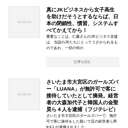
真にJKビジネスから女子高生
を助けだそうとするならば、日
本の閉鎖性、慣習、システムす
べてかえてから！
重要なことは、仁藤さんのJKビジネス支援
は、当該のJKたちにとってうざかられるも
のであれ、一切の何の
記事を読む
さいたま市大宮区のガールズバ
ー「LUANA」が無許可で客に
接待していたとして摘発。経営
者の大森加代子と韓国人の金聖
昊ら４人を逮捕（フジテレビ）
さいたま市大宮区のガールズバーで、無許
可で客に接待をした疑いで店の経営者ら男
女4人が逮捕されました。