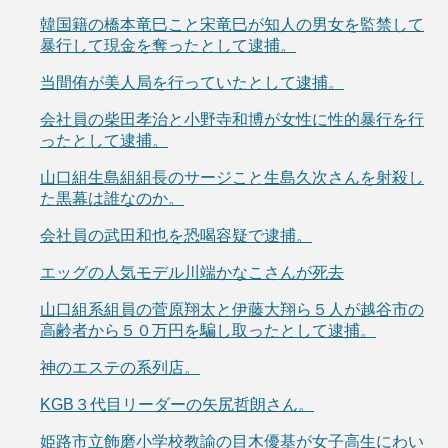
韓国籍の橋本竜巳こと宋竜巳が知人の男女を監禁して
暴行して現金を奪ったとして逮捕。
当間侑が美人局を行っていたとして逮捕。
会社員の柴田孝治と小野寺和博が女性に性的暴行を行
ったとして逮捕。
山口組生島組組長のサージこと生島久次さんを射殺し
た黒幕は誰なのか。
会社員の武田和也を恐喝容疑で逮捕。
エッグの人気モデル川端かなこさんが死去
山口組系組員の菅原翔太と伊藤大翔ら５人が越谷市の
高齢者から５０万円を騙し取ったとして逮捕。
神のエステの系列店。
KGB３代目リーダーの矢尻哲朗さん。
姫路市立飾磨小学校教諭の目木優基が女子高生にわい