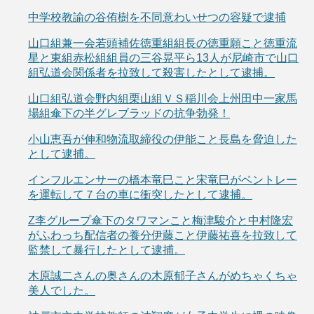
中学校教諭の谷侑樹を不同意わいせつの容疑で逮捕
山口組兼一会若頭補佐徳重組組長の徳重願こと徳重流
星と東組赤松組組員の三谷晃平ら13人が尼崎市で山口
組弘道会関係者を拉致して殺害したとして逮捕。
山口組弘道会野内組栗山組ＶＳ稲川会上州田中一家馬
場組傘下の半グレブラッドの抗争勃発！
小山恵吾が伸和物流取締役の伊能こと長島を脅迫した
として逮捕。
インフルエンサーの橋本竜巳こと宋竜巳がベントレー
を運転して７台の車に衝突したとして逮捕。
Z李グループ傘下のタワマンこと梅津駿介と中村隆宏
がふわっち配信者の養分伊藤こと伊藤祐喜を拉致して
監禁して暴行したとして逮捕。
木原誠二さんの奥さんの木原郁子さんがめちゃくちゃ
美人でした。