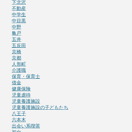
下北沢
不動産
中学生
中目黒
中野
亀戸
五井
五反田
京橋
京都
人形町
介護職
保育・保育士
借金
健康保険
児童虐待
児童養護施設
児童養護施設の子どもたち
八王子
六本木
出会い系喫茶