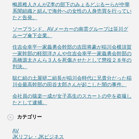
鴫原稚人さんがZ李の部下のみょるどぶるーらが中華
系闇組織と組んで海外への女性の人身売買を行ってい
たと告発。
ソープランド、AVメーカーの南雲グループは笹川グ
ループ傘下企業。
住吉会幸平一家義勇会幹部の吉田将豪が稲川会横須賀
一家幹部の軽部洋さんや住吉会幸平一家義勇会幹部の
高橋源太さんら３人を死傷させたとして懲役２８年の
判決。
聡仁組の土屋研二組長が稲川会時代に兄貴分だった稲
川会最高幹部の田谷太郎さんが起こした闇の事件。
会社員の猿楽一成が女子高生のスカートの中を盗撮し
たとして逮捕。
カテゴリー
AV
JKリフレ・JKビジネス