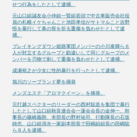
せつ行為をしたとして逮捕。
元山口組誠友会小仲組一賢組若頭で中古車販売会社役
員の札幌イケちゃんこと池田孝信がサトマルこと吉野
悟を暴行して鼻の骨を折る重傷を負わせたとして逮
捕。
ブレイキングダウン姫路軍団メンバーの小川泰輝ら６
人が対立するグループと勘違いして同じグループのメ
ンバーを刃物で刺して重傷を負わせたとして逮捕。
成瀬裕之が少女に性的暴行を行ったとして逮捕。
旭川のソープランド夢を摘発
メンズエステ「アロマクイーン」を摘発。
元打越スペクターのリーダーの西村聡造を集団で暴行
したとして山口組秋良連合会一蓮会会長の金伸一、幹
事長の篠崎義朗、本部長の野村祐司、行動隊長の石坂
純也、山口組清水一家副本部長で田嶋組組長の田嶋聡
ら８人を逮捕。