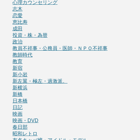
心理カウンセリング
志木
恋愛
恵比寿
成田
投資・株・為替
政治
教員不祥事・公務員・医師・ＮＰＯ不祥事
教師時代
教育
新宿
新小岩
新左翼・極左・過激派。
新横浜
新橋
日本橋
日記
映画
映画・DVD
春日部
昭和レトロ