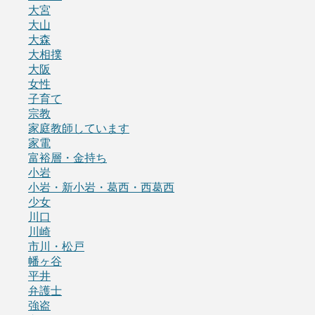
大宮
大山
大森
大相撲
大阪
女性
子育て
宗教
家庭教師しています
家電
富裕層・金持ち
小岩
小岩・新小岩・葛西・西葛西
少女
川口
川崎
市川・松戸
幡ヶ谷
平井
弁護士
強盗