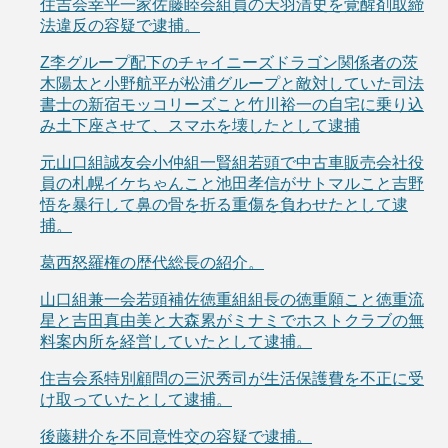
住吉会幸平一家佐藤睦会組員の天羽清史を覚醒剤取締
法違反の容疑で逮捕。
Z李グループ配下のチャイニーズドラゴン関係者の茨
木陽太と小野航平が松浦グループと敵対していた司法
書士の新宿モッコリーズこと竹川裕一の自宅に乗り込
み土下座させて、スマホを壊したとして逮捕
元山口組誠友会小仲組一賢組若頭で中古車販売会社役
員の札幌イケちゃんこと池田孝信がサトマルこと吉野
悟を暴行して鼻の骨を折る重傷を負わせたとして逮
捕。
葛西怒羅権の歴代総長の紹介。
山口組兼一会若頭補佐徳重組組長の徳重願こと徳重流
星と吉田真由美と大森累がミナミでホストクラブの無
料案内所を経営していたとして逮捕。
住吉会系特別顧問の三沢秀司が生活保護費を不正に受
け取っていたとして逮捕。
後藤耕介を不同意性交の容疑で逮捕。