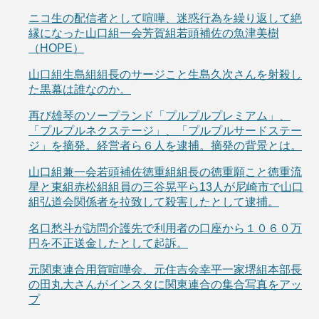
ニコ生の配信者として喧嘩、迷惑行為を繰り返して絶
縁になった山口組一会芳賀組若頭補佐の魚津美樹
（HOPE）
山口組生島組組長のサージこと生島久次さんを射殺し
た黒幕は誰なのか。
再び雄琴のソープランド「プルプルプレミアム」、
「プルプルネクステージ」、「プルプルサードステー
ジ」を摘発。経営者ら６人を逮捕。摘発の背景とは。
山口組兼一会若頭補佐徳重組組長の徳重願こと徳重流
星と東組赤松組組員の三谷晃平ら13人が尼崎市で山口
組弘道会関係者を拉致して殺害したとして逮捕。
名口愁斗が訪問介護先で利用者の口座から１０６０万
円を不正送金したとして起訴。
元関東連合用賀喧嘩会、元住吉会幸平一家堺組本部長
の田丸大さんがインスタに関東連合の集合写真をアッ
プ