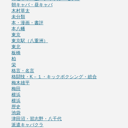
朝キャバ・昼キャバ
木村草太
未分類
本・漫画・書評
本八幡
東京
東京駅（八重洲）
東北
板橋
柏
栄
格言・名言
格闘技・K－１・キックボクシング・総合
梅木雄平
梅田
横浜
横浜
歴史
池袋
津田沼・習志野・八千代
派遣キャバクラ