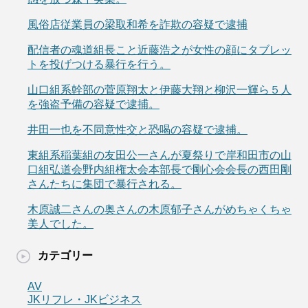
風俗店従業員の梁取和希を詐欺の容疑で逮捕
配信者の魂道組長こと近藤浩之が女性の顔にタブレッ
トを投げつける暴行を行う。
山口組系幹部の菅原翔太と伊藤大翔と柳沢一輝ら５人
を強盗予備の容疑で逮捕。
井田一也を不同意性交と恐喝の容疑で逮捕。
東組系稲葉組の友田公一さんが夏祭りで岸和田市の山
口組弘道会野内組権太会本部長で剛心会会長の西田剛
さんたちに集団で暴行される。
木原誠二さんの奥さんの木原郁子さんがめちゃくちゃ
美人でした。
カテゴリー
AV
JKリフレ・JKビジネス