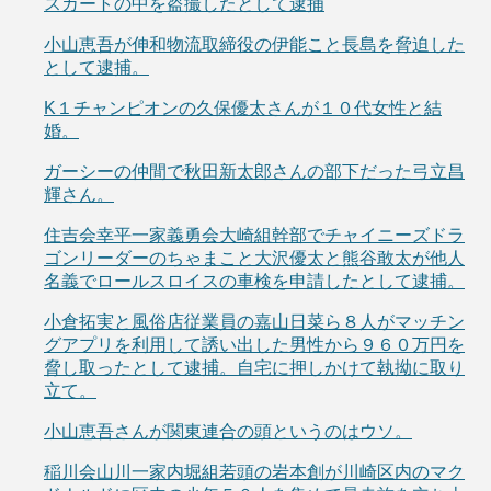
スカートの中を盗撮したとして逮捕
小山恵吾が伸和物流取締役の伊能こと長島を脅迫した
として逮捕。
K１チャンピオンの久保優太さんが１０代女性と結
婚。
ガーシーの仲間で秋田新太郎さんの部下だった弓立昌
輝さん。
住吉会幸平一家義勇会大崎組幹部でチャイニーズドラ
ゴンリーダーのちゃまこと大沢優太と熊谷敢太が他人
名義でロールスロイスの車検を申請したとして逮捕。
小倉拓実と風俗店従業員の嘉山日菜ら８人がマッチン
グアプリを利用して誘い出した男性から９６０万円を
脅し取ったとして逮捕。自宅に押しかけて執拗に取り
立て。
小山恵吾さんが関東連合の頭というのはウソ。
稲川会山川一家内堀組若頭の岩本創が川崎区内のマク