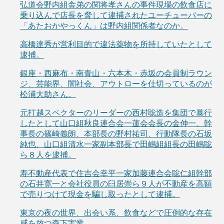
弘道会野内組舎弟の関将孝さんの事件現場の飲食店に
乗り込んで店長を脅して逮捕されたユーチューバーの
「あたおかやっくん」は野内組関係者なのか。
高橋達秀が営利目的で違法薬物を所持していたとして
逮捕。
銀座・西麻布・南青山・六本木・赤坂の会員制ラウン
ジ、芸能界、闇社会、アウトローを仕切っているのが
松浦大助さん。
元打越スペクターのリーダーの西村聡造を集団で暴行
したとして山口組秋良連合会一蓮会会長の金伸一、幹
事長の篠崎義朗、本部長の野村祐司、行動隊長の石坂
純也、山口組清水一家副本部長で田嶋組組長の田嶋聡
ら８人を逮捕。
寿不動産代表で住吉会幸平一家加藤連合会聡仁組幹部
の石井寛一と会社役員の臼居崇ら９人が不動産を高額
で売りつけて現金を騙し取ったとして逮捕。
東京の夜の世界、出会い系、飲食などで圧倒的な存在
感を放つ森下実業。