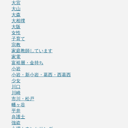
大宮
大山
大森
大相撲
大阪
女性
子育て
宗教
家庭教師しています
家電
富裕層・金持ち
小岩
小岩・新小岩・葛西・西葛西
少女
川口
川崎
市川・松戸
幡ヶ谷
平井
弁護士
強盗