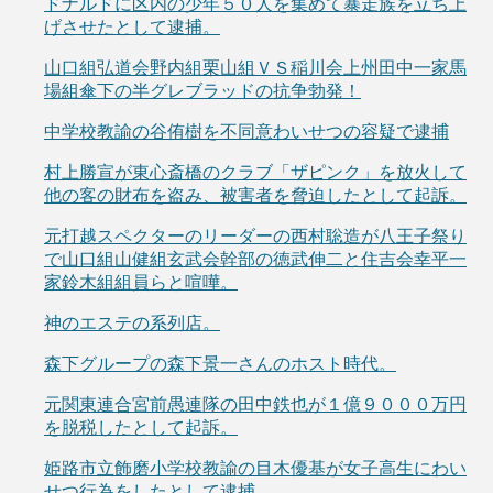
ドナルドに区内の少年５０人を集めて暴走族を立ち上
げさせたとして逮捕。
山口組弘道会野内組栗山組ＶＳ稲川会上州田中一家馬
場組傘下の半グレブラッドの抗争勃発！
中学校教諭の谷侑樹を不同意わいせつの容疑で逮捕
村上勝宣が東心斎橋のクラブ「ザピンク」を放火して
他の客の財布を盗み、被害者を脅迫したとして起訴。
元打越スペクターのリーダーの西村聡造が八王子祭り
で山口組山健組玄武会幹部の徳武伸二と住吉会幸平一
家鈴木組組員らと喧嘩。
神のエステの系列店。
森下グループの森下景一さんのホスト時代。
元関東連合宮前愚連隊の田中鉄也が１億９０００万円
を脱税したとして起訴。
姫路市立飾磨小学校教諭の目木優基が女子高生にわい
せつ行為をしたとして逮捕。