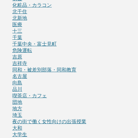
化粧品・カラコン
北千住
北新地
医療
十三
千葉
千葉中央・富士見町
危険運転
吉原
吉祥寺
同和・被差別部落・同和教育
名古屋
向島
品川
喫茶店・カフェ
団地
地方
埼玉
夜の街で働く女性向けの出張授業
大和
大学生