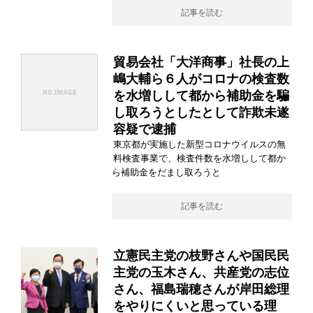
記事を読む
貿易会社「大洋商事」社長の上
嶋大輔ら６人がコロナの検査数
を水増しして都から補助金を騙
し取ろうとしたとして詐欺未遂
容疑で逮捕
東京都が実施した新型コロナウイルスの無
料検査事業で、検査件数を水増しして都か
ら補助金をだまし取ろうと
記事を読む
立憲民主党の枝野さんや国民民
主党の玉木さん、共産党の志位
さん、福島瑞穂さんが岸田総理
をやりにくいと思っている理