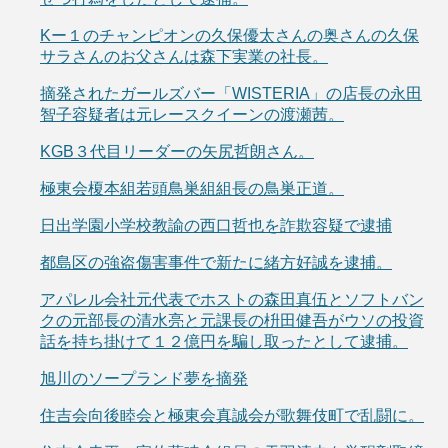
Kー１のチャンピオンの久保優太さんの奥さんの久保
サラさんのお父さんは森下実業の社長。
摘発されたガールズバー「WISTERIA」の店長の永田
智子容疑者は元レースクイーンの渡瀬茜。
KGB３代目リーダーの矢尻哲朗さん。
極東会榎本組若頭鳥巣組組長の鳥巣正道。
日出学園小学校教諭の西口哲也を詐欺容疑で逮捕
都島区の強盗傷害事件で新たに緒方好誠を逮捕。
アパレル会社元代表でホストの森田真伍とソフトバン
クの元部長の清水亮と元課長の枡田健吾がウソの投資
話を持ち掛けて１２億円を騙し取ったとして逮捕。
旭川のソープランド夢を摘発
住吉会向後睦会と極東会真誠会が歌舞伎町で乱闘に。