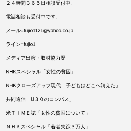
２４時間３６５日相談受付中。
電話相談も受付中です。
メール=fujio1121@yahoo.co.jp
ライン=fujio1
メディア出演・取材協力歴
NHKスペシャル「女性の貧困」
NHKクローズアップ現代「子どもはどこへ消えた」
共同通信「U３０のコンパス」
米ＴＩＭＥ誌「女性の貧困について」
ＮＨＫスペシャル「若者失踪３万人」