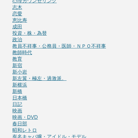
心理カウンセリング
志木
恋愛
恵比寿
成田
投資・株・為替
政治
教員不祥事・公務員・医師・ＮＰＯ不祥事
教師時代
教育
新宿
新小岩
新左翼・極左・過激派。
新横浜
新橋
日本橋
日記
映画
映画・DVD
春日部
昭和レトロ
有名キャバ嬢・アイドル・モデル