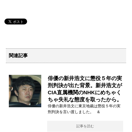
関連記事
俳優の新井浩文に懲役５年の実
刑判決が出た背景。新井浩文が
CIA直属機関のNHKにめちゃく
ちゃ失礼な態度を取ったから。
俳優の新井浩文に東京地裁は懲役５年の実
刑判決を言い渡しました。 &
記事を読む