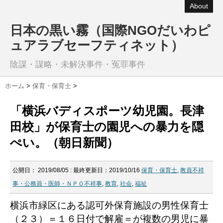
About
日本の黒い霧（国際NGOだいわピ
ュアラブセーフティネット）
陰謀・謀略・未解決事件・冤罪事件
ホーム
>
保育・保育士
>
「横浜バディスポーツ幼児園。長津
田校」が保育士の園児への暴力を隠
ぺい。（朝日新聞）
公開日：
2019/08/05
: 最終更新日：2019/10/16
保育・保育士
,
教員不祥
事・公務員・医師・ＮＰＯ不祥事
,
教育
,
社会
,
福祉
横浜市緑区にある認可外保育施設の男性保育士
（２３）＝１６日付で解雇＝が複数の男児に暴