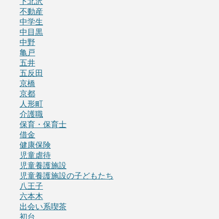
下北沢
不動産
中学生
中目黒
中野
亀戸
五井
五反田
京橋
京都
人形町
介護職
保育・保育士
借金
健康保険
児童虐待
児童養護施設
児童養護施設の子どもたち
八王子
六本木
出会い系喫茶
初台