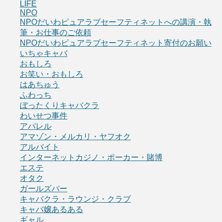
LIFE
NPO
NPOだいわピュアラブセーフティネットへの講演・執
筆・お仕事のご依頼
NPOだいわピュアラブセーフティネット寄付のお願い
いちゃキャバ
おもしろ
お笑い・おもしろ
はあちゅう
ふわっち
ぼったくりキャバクラ
わいせつ事件
アパレル
アマゾン・メルカリ・ヤフオク
アルバイト
インターネットカジノ・ポーカー・賭博
エステ
オタク
ガールズバー
キャバクラ・ラウンジ・クラブ
キャバ嬢あるある
ギャル