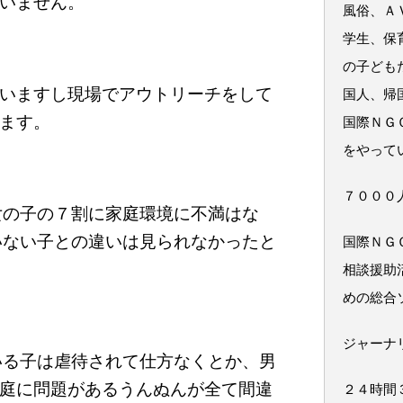
いません。
風俗、Ａ
学生、保
の子ども
いますし現場でアウトリーチをして
国人、帰
ます。
国際ＮＧ
をやって
７０００
女の子の７割に家庭環境に不満はな
いない子との違いは見られなかったと
国際ＮＧ
相談援助
めの総合
ジャーナ
いる子は虐待されて仕方なくとか、男
庭に問題があるうんぬんが全て間違
２４時間