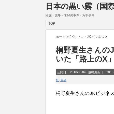
日本の黒い霧（国際
陰謀・謀略・未解決事件・冤罪事件
TOP
ホーム
>
JKリフレ・JKビジネス
>
桐野夏生さんの
いた「路上のX
公開日：
2018/03/04
: 最終更新日：2018/
祉
,
若者
桐野夏生さんのJKビジネ