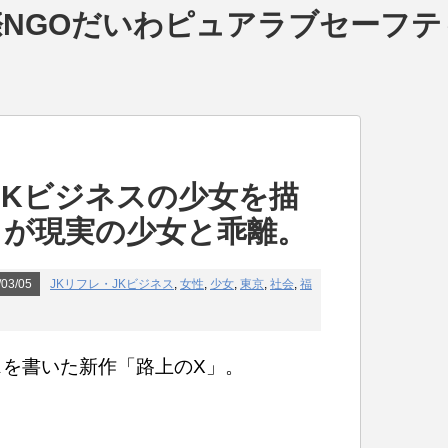
NGOだいわピュアラブセーフテ
JKビジネスの少女を描
」が現実の少女と乖離。
03/05
JKリフレ・JKビジネス
,
女性
,
少女
,
東京
,
社会
,
福
スを書いた新作「路上のX」。