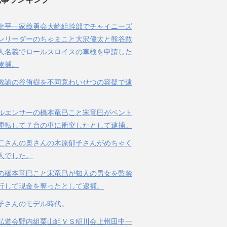
幸平一家義勇会大崎組幹部でチャイニーズ
ンリーダーのちゃまこと大沢優太と熊谷敢
人名義でロールスロイスの車検を申請した
逮捕。
教諭の谷侑樹を不同意わいせつの容疑で逮
ルエンサーの橋本竜巳こと宋竜巳がベント
運転して７台の車に衝突したとして逮捕。
二さんの奥さんの木原郁子さんがめちゃく
人でした。
の橋本竜巳こと宋竜巳が知人の男女を監禁
行して現金を奪ったとして逮捕。
子さんのモデル時代。
弘道会野内組栗山組ＶＳ稲川会上州田中一