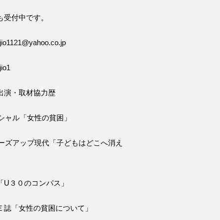
も受付中です。
o1121@yahoo.co.jp
io1
出演・取材協力歴
ペシャル「女性の貧困」
ローズアップ現代「子どもはどこへ消え
「U３０のコンパス」
Ｅ誌「女性の貧困について」