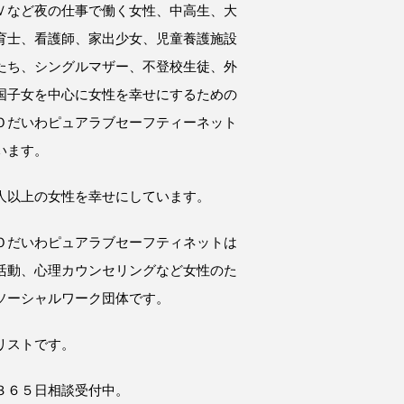
Ｖなど夜の仕事で働く女性、中高生、大
育士、看護師、家出少女、児童養護施設
たち、シングルマザー、不登校生徒、外
国子女を中心に女性を幸せにするための
Ｏだいわピュアラブセーフティーネット
います。
人以上の女性を幸せにしています。
Ｏだいわピュアラブセーフティネットは
活動、心理カウンセリングなど女性のた
ソーシャルワーク団体です。
リストです。
３６５日相談受付中。