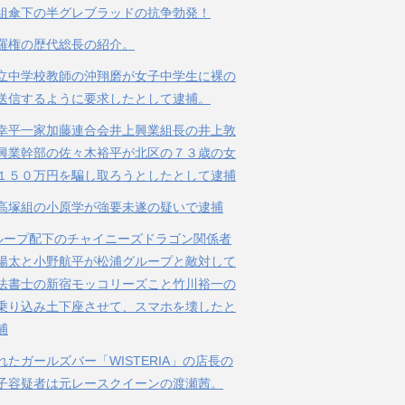
組傘下の半グレブラッドの抗争勃発！
羅権の歴代総長の紹介。
立中学校教師の沖翔磨が女子中学生に裸の
送信するように要求したとして逮捕。
幸平一家加藤連合会井上興業組長の井上敦
興業幹部の佐々木裕平が北区の７３歳の女
１５０万円を騙し取ろうとしたとして逮捕
高塚組の小原学が強要未遂の疑いで逮捕
ループ配下のチャイニーズドラゴン関係者
陽太と小野航平が松浦グループと敵対して
法書士の新宿モッコリーズこと竹川裕一の
乗り込み土下座させて、スマホを壊したと
捕
れたガールズバー「WISTERIA」の店長の
子容疑者は元レースクイーンの渡瀬茜。