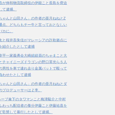
吾が伸和物流取締役の伊能こと長島を脅迫
して逮捕。
ちゃんと山田さん」の作者の亜月ねねとZ
通点。どちらもチー牛と言っておとなしい
バカに。
太と桜井吾朱佳がマレーシアの詐欺拠点に
を紹介したとして逮捕
幸平一家義勇会大崎組組員のちゃまこと大
とチャイニーズドラゴンの野口英光ら５人
の男性を車で連れ去り金属バットで殴って
負わせたとして逮捕
ちゃんと山田さん」の作者の亜月ねねとダ
のプロデューサーはＺ李。
ループ傘下のタワマンこと梅津駿介と中村
ふわっち配信者の養分伊藤こと伊藤祐喜を
て監禁して暴行したとして逮捕。