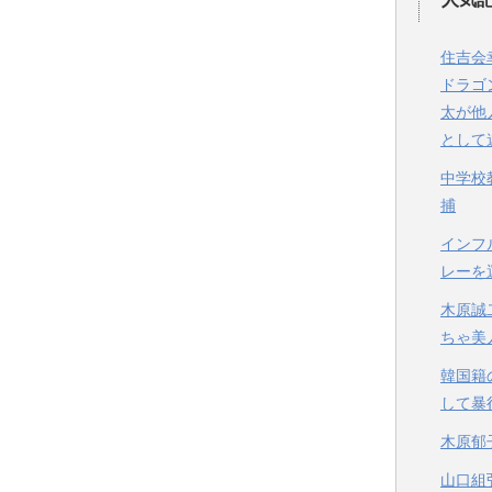
住吉会
ドラゴ
太が他
として
中学校
捕
インフ
レーを
木原誠
ちゃ美
韓国籍
して暴
木原郁
山口組