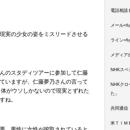
電話相談
メール=fuji
現実の少女の姿をミスリードさせる
ライン=fuj
メディア
NHKス
んのスタディツアーに参加して仁藤
ていますが、仁藤夢乃さんの言って
NHKク
自体がウソしかないので現実とずれた
た」
すね。
共同通信
米ＴＩＭ
悪、男性に女性が搾取されていると