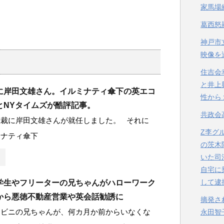
家馬場
葛西怒
神戸市
映像を
住吉会
と井上
に岸田文雄さん。イルミナティ傘下の英エコ
性から
とNYタイムズが酷評記事。
共政会
総裁に岸田文雄さんが就任しました。 それに
Z李グ
ミナティ傘下
の茨木
いた司
自宅に
して逮
学生やフリーターの兄ちゃんがハローワーク
から悪徳不動産営業や英会話勧誘に
摘発さ
ンビニの兄ちゃんが、何カ月か前からいなくな
永田智