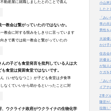
と不動産屋に就職しましたとのことで喜ん
小山恵
したと
「みい
李の共
統一教会は繋がっていたのではないか。
男性を
統一教会に対する恨みをしきりに言っています
大波優
表向きで裏では統一教会と繋がっていたの
かけ子
住吉会
沢優太
さんの子ども食堂発言を批判している人は大
が知人
ども食堂は貧困食堂ではないです。
ケガを
さん（いぜななつこ）が子ども食堂は夕食準
「みい
をしなくていいから助かるといったことに対
イアナ
Z李グ
隆宏が
拉致し
府、ウクライナ政府がウクライナの生物化学