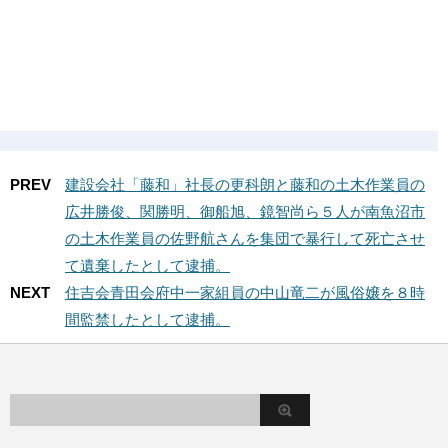
PREV
建設会社「藤和」社長の更科朗と藤和の土木作業員の
広井勝俊、関勝明、御船旭、鏡智尚ら５人が南魚沼市
の土木作業員の佐野航さんを集団で暴行して死亡させ
て遺棄したとして逮捕。
NEXT
住吉会青田会府中一家組員の中山竜二が風俗嬢を８時
間監禁したとして逮捕。