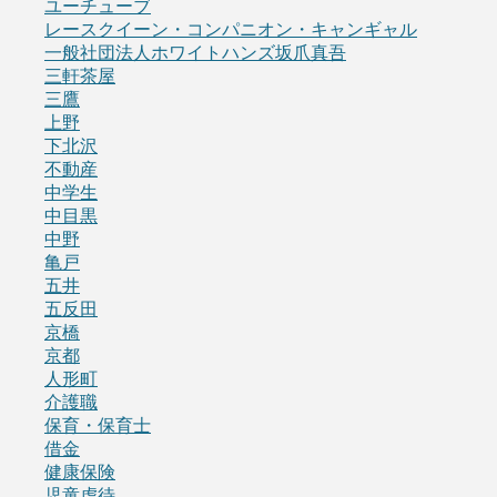
ユーチューブ
レースクイーン・コンパニオン・キャンギャル
一般社団法人ホワイトハンズ坂爪真吾
三軒茶屋
三鷹
上野
下北沢
不動産
中学生
中目黒
中野
亀戸
五井
五反田
京橋
京都
人形町
介護職
保育・保育士
借金
健康保険
児童虐待