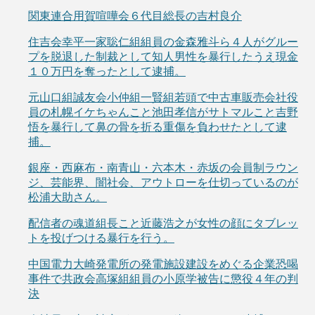
関東連合用賀喧嘩会６代目総長の吉村良介
住吉会幸平一家聡仁組組員の金森雅斗ら４人がグルー
プを脱退した制裁として知人男性を暴行したうえ現金
１０万円を奪ったとして逮捕。
元山口組誠友会小仲組一賢組若頭で中古車販売会社役
員の札幌イケちゃんこと池田孝信がサトマルこと吉野
悟を暴行して鼻の骨を折る重傷を負わせたとして逮
捕。
銀座・西麻布・南青山・六本木・赤坂の会員制ラウン
ジ、芸能界、闇社会、アウトローを仕切っているのが
松浦大助さん。
配信者の魂道組長こと近藤浩之が女性の顔にタブレッ
トを投げつける暴行を行う。
中国電力大崎発電所の発電施設建設をめぐる企業恐喝
事件で共政会高塚組組員の小原学被告に懲役４年の判
決