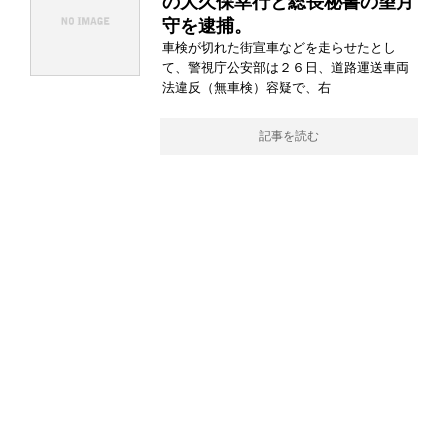
の大久保幸行と総長秘書の望月
守を逮捕。
車検が切れた街宣車などを走らせたとし
て、警視庁公安部は２６日、道路運送車両
法違反（無車検）容疑で、右
記事を読む