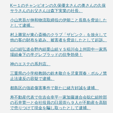
Kー１のチャンピオンの久保優太さんの奥さんの久保
サラさんのお父さんは森下実業の社長。
小山恵吾が伸和物流取締役の伊能こと長島を脅迫した
として逮捕。
村上勝宣が東心斎橋のクラブ「ザピンク」を放火して
他の客の財布を盗み、被害者を脅迫したとして起訴。
山口組弘道会野内組栗山組ＶＳ稲川会上州田中一家馬
場組傘下の半グレブラッドの抗争勃発！
神のエステの系列店。
三重県の小学校教師の鈴木敬介を児童買春・ポルノ禁
止法違反の容疑で逮捕。
都島区の強盗傷害事件で新たに緒方好誠を逮捕。
寿不動産代表で住吉会幸平一家加藤連合会聡仁組幹部
の石井寛一と会社役員の臼居崇ら９人が不動産を高額
で売りつけて現金を騙し取ったとして逮捕。