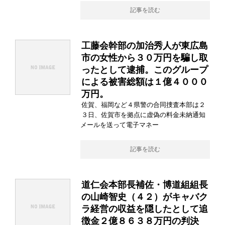
記事を読む
工藤会幹部の加治秀人が東広島
市の女性から３０万円を騙し取
ったとして逮捕。このグループ
による被害総額は１億４０００
万円。
佐賀、福岡など４県警の合同捜査本部は２
３日、佐賀市を拠点に虚偽の料金未納通知
メールを送って電子マネー
記事を読む
道仁会本部長補佐・博道組組長
の山崎智史（４２）がキャバク
ラ経営の収益を隠したとして追
徴金２億８６３８万円の判決