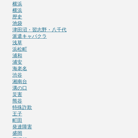
横浜
横浜
歴史
池袋
津田沼・習志野・八千代
派遣キャバクラ
浅草
浜松町
浦和
浦安
海老名
渋谷
湘南台
溝の口
災害
熊谷
特殊詐欺
王子
町田
発達障害
盛岡