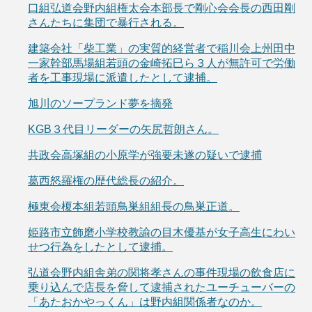
口組弘道会野内組権太会本部長で剛心会会長の西田剛
さんたちに集団で暴行される。
建築会社「柴工業」の実質的経営者で稲川会上州田中
一家幹部馬場組若頭の金崎拓巳ら３人が無許可で労働
者を工事現場に派遣したとして逮捕。
旭川のソープランド夢を摘発
KGB３代目リーダーの矢尻哲朗さん。
共政会高塚組の小原学が強要未遂の疑いで逮捕
葛西怒羅権の歴代総長の紹介。
極東会榎本組若頭鳥巣組組長の鳥巣正道。
姫路市立飾磨小学校教諭の目木優基が女子高生にわい
せつ行為をしたとして逮捕。
弘道会野内組舎弟の関将孝さんの事件現場の飲食店に
乗り込んで店長を脅して逮捕されたユーチューバーの
「あたおかやっくん」は野内組関係者なのか。