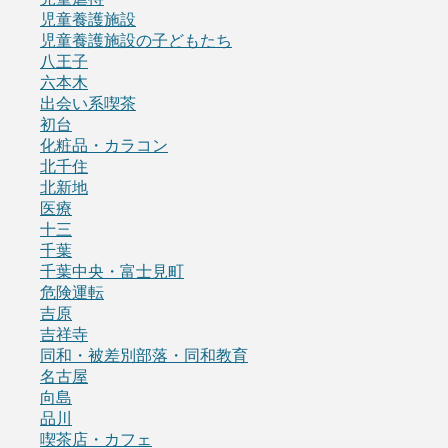
児童養護施設
児童養護施設の子どもたち
八王子
六本木
出会い系喫茶
初台
化粧品・カラコン
北千住
北新地
医療
十三
千葉
千葉中央・富士見町
危険運転
吉原
吉祥寺
同和・被差別部落・同和教育
名古屋
向島
品川
喫茶店・カフェ