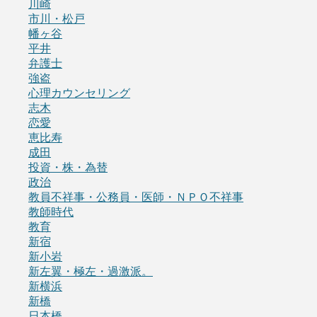
川崎
市川・松戸
幡ヶ谷
平井
弁護士
強盗
心理カウンセリング
志木
恋愛
恵比寿
成田
投資・株・為替
政治
教員不祥事・公務員・医師・ＮＰＯ不祥事
教師時代
教育
新宿
新小岩
新左翼・極左・過激派。
新横浜
新橋
日本橋