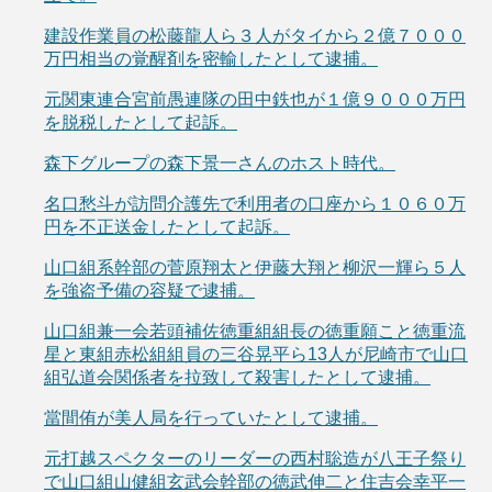
建設作業員の松藤龍人ら３人がタイから２億７０００
万円相当の覚醒剤を密輸したとして逮捕。
元関東連合宮前愚連隊の田中鉄也が１億９０００万円
を脱税したとして起訴。
森下グループの森下景一さんのホスト時代。
名口愁斗が訪問介護先で利用者の口座から１０６０万
円を不正送金したとして起訴。
山口組系幹部の菅原翔太と伊藤大翔と柳沢一輝ら５人
を強盗予備の容疑で逮捕。
山口組兼一会若頭補佐徳重組組長の徳重願こと徳重流
星と東組赤松組組員の三谷晃平ら13人が尼崎市で山口
組弘道会関係者を拉致して殺害したとして逮捕。
當間侑が美人局を行っていたとして逮捕。
元打越スペクターのリーダーの西村聡造が八王子祭り
で山口組山健組玄武会幹部の徳武伸二と住吉会幸平一