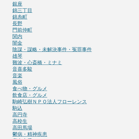
銀座
錦三丁目
錦糸町
長野
門前仲町
関内
闇金
陰謀・謀略・未解決事件・冤罪事件
雄琴
難波・心斎橋・ミナミ
音喜多駿
音楽
風俗
食べ物・グルメ
飲食店・グルメ
駒崎弘樹ＮＰＯ法人フローレンス
駒込
高円寺
高校生
高田馬場
鬱病・精神疾患