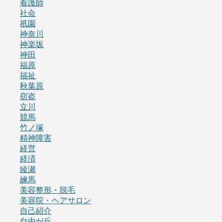
看護師
社会
祇園
神奈川
神楽坂
神田
福原
福祉
秋葉原
窃盗
立川
競馬
竹ノ塚
精神障害
経営
経済
綾瀬
練馬
美容整形・脱毛
美容院・ヘアサロン
自己紹介
自由が丘