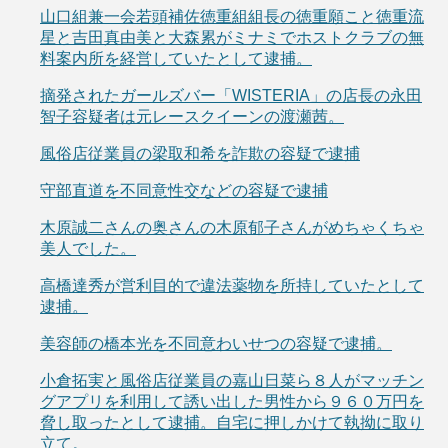
山口組兼一会若頭補佐徳重組組長の徳重願こと徳重流
星と吉田真由美と大森累がミナミでホストクラブの無
料案内所を経営していたとして逮捕。
摘発されたガールズバー「WISTERIA」の店長の永田
智子容疑者は元レースクイーンの渡瀬茜。
風俗店従業員の梁取和希を詐欺の容疑で逮捕
守部直道を不同意性交などの容疑で逮捕
木原誠二さんの奥さんの木原郁子さんがめちゃくちゃ
美人でした。
高橋達秀が営利目的で違法薬物を所持していたとして
逮捕。
美容師の橋本光を不同意わいせつの容疑で逮捕。
小倉拓実と風俗店従業員の嘉山日菜ら８人がマッチン
グアプリを利用して誘い出した男性から９６０万円を
脅し取ったとして逮捕。自宅に押しかけて執拗に取り
立て。