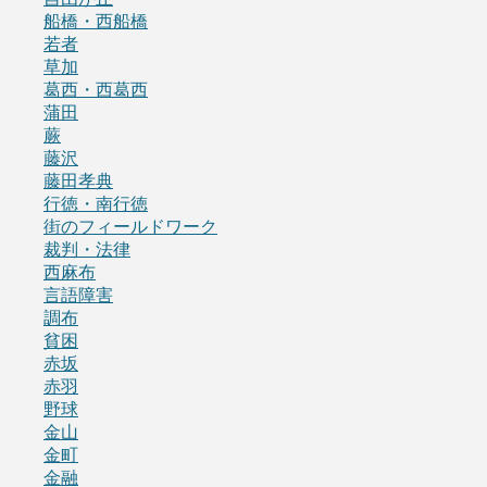
船橋・西船橋
若者
草加
葛西・西葛西
蒲田
蕨
藤沢
藤田孝典
行徳・南行徳
街のフィールドワーク
裁判・法律
西麻布
言語障害
調布
貧困
赤坂
赤羽
野球
金山
金町
金融