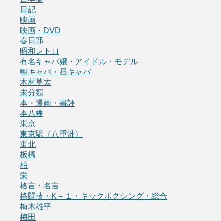
日記
映画
映画・DVD
春日部
昭和レトロ
有名キャバ嬢・アイドル・モデル
朝キャバ・昼キャバ
木村草太
未分類
本・漫画・書評
本八幡
東京
東京駅（八重洲）
東北
板橋
柏
栄
格言・名言
格闘技・K－１・キックボクシング・総合
梅木雄平
梅田