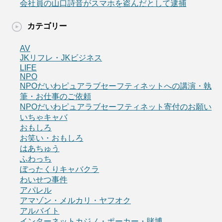
会社員の山口詩音がスマホを盗んだとして逮捕
カテゴリー
AV
JKリフレ・JKビジネス
LIFE
NPO
NPOだいわピュアラブセーフティネットへの講演・執
筆・お仕事のご依頼
NPOだいわピュアラブセーフティネット寄付のお願い
いちゃキャバ
おもしろ
お笑い・おもしろ
はあちゅう
ふわっち
ぼったくりキャバクラ
わいせつ事件
アパレル
アマゾン・メルカリ・ヤフオク
アルバイト
インターネットカジノ・ポーカー・賭博