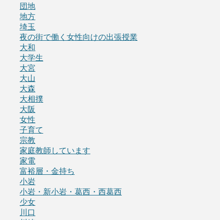
団地
地方
埼玉
夜の街で働く女性向けの出張授業
大和
大学生
大宮
大山
大森
大相撲
大阪
女性
子育て
宗教
家庭教師しています
家電
富裕層・金持ち
小岩
小岩・新小岩・葛西・西葛西
少女
川口