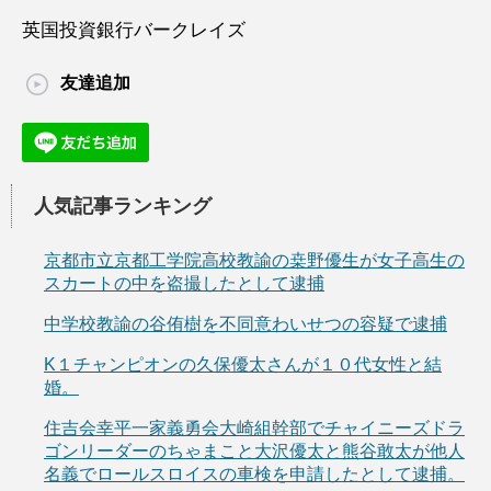
英国投資銀行バークレイズ
友達追加
人気記事ランキング
京都市立京都工学院高校教諭の桒野優生が女子高生の
スカートの中を盗撮したとして逮捕
中学校教諭の谷侑樹を不同意わいせつの容疑で逮捕
K１チャンピオンの久保優太さんが１０代女性と結
婚。
住吉会幸平一家義勇会大崎組幹部でチャイニーズドラ
ゴンリーダーのちゃまこと大沢優太と熊谷敢太が他人
名義でロールスロイスの車検を申請したとして逮捕。