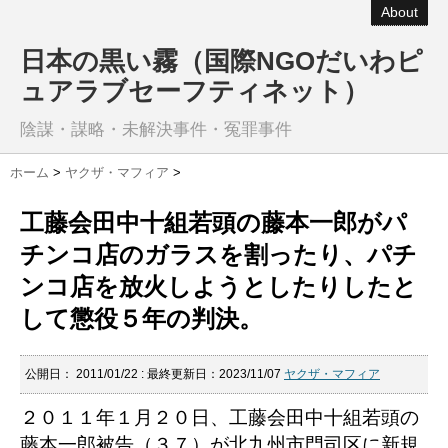
About
日本の黒い霧（国際NGOだいわピ
ュアラブセーフティネット）
陰謀・謀略・未解決事件・冤罪事件
ホーム
>
ヤクザ・マフィア
>
工藤会田中十組若頭の藤本一郎がパ
チンコ店のガラスを割ったり、パチ
ンコ店を放火しようとしたりしたと
して懲役５年の判決。
公開日：
2011/01/22
: 最終更新日：2023/11/07
ヤクザ・マフィア
２０１１年１月２０日、工藤会田中十組若頭の
藤本一郎被告（３７）が北九州市門司区に新規