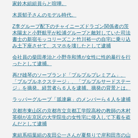
家鈴木組組員らと喧嘩。
木原郁子さんのモデル時代。
Z李グループ配下のチャイニーズドラゴン関係者の茨
木陽太と小野航平が松浦グループと敵対していた司法
書士の新宿モッコリーズこと竹川裕一の自宅に乗り込
み土下座させて、スマホを壊したとして逮捕
会社員の柴田孝治と小野寺和博が女性に性的暴行を行
ったとして逮捕。
再び雄琴のソープランド「プルプルプレミアム」、
「プルプルネクステージ」、「プルプルサードステー
ジ」を摘発。経営者ら６人を逮捕。摘発の背景とは。
ラッパーグループ「舐達麻」のメンバーら４人を逮捕
京都市東山区の京都市立京都工学院高校の教師の木村
英樹が左京区の大学院生の女性宅に侵入して下着を盗
んだとして逮捕
東組系稲葉組の友田公一さんが夏祭りで岸和田市の山