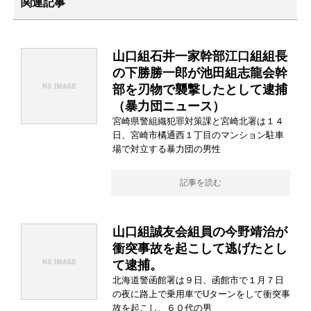
関連記事
山口組石井一家幹部江口組組長
の下勝勝一郎が池田組志龍会幹
部を刃物で襲撃したとして逮捕
（暴力団ニュース）
宮崎県警組織犯罪対策課と宮崎北署は１４
日、宮崎市橘通西１丁目のマンション駐車
場で対立する暴力団の男性
記事を読む
山口組誠友会組員の今野靖治が
衝突事故を起こして逃げたとし
て逮捕。
北海道警函館署は９日、函館市で１月７日
の夜に路上で乗用車でUターンをして衝突事
故を起こし、６０代の男