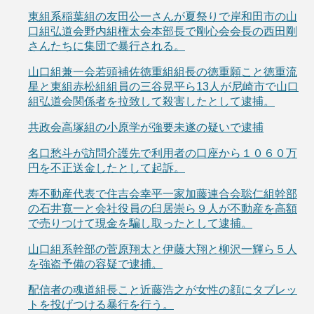
東組系稲葉組の友田公一さんが夏祭りで岸和田市の山
口組弘道会野内組権太会本部長で剛心会会長の西田剛
さんたちに集団で暴行される。
山口組兼一会若頭補佐徳重組組長の徳重願こと徳重流
星と東組赤松組組員の三谷晃平ら13人が尼崎市で山口
組弘道会関係者を拉致して殺害したとして逮捕。
共政会高塚組の小原学が強要未遂の疑いで逮捕
名口愁斗が訪問介護先で利用者の口座から１０６０万
円を不正送金したとして起訴。
寿不動産代表で住吉会幸平一家加藤連合会聡仁組幹部
の石井寛一と会社役員の臼居崇ら９人が不動産を高額
で売りつけて現金を騙し取ったとして逮捕。
山口組系幹部の菅原翔太と伊藤大翔と柳沢一輝ら５人
を強盗予備の容疑で逮捕。
配信者の魂道組長こと近藤浩之が女性の顔にタブレッ
トを投げつける暴行を行う。