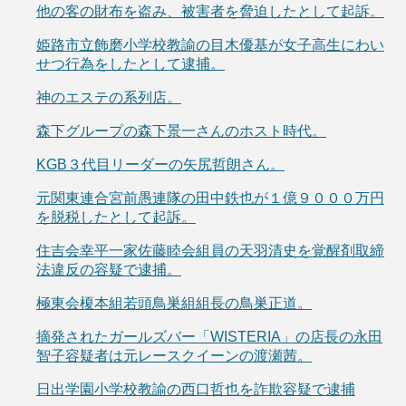
他の客の財布を盗み、被害者を脅迫したとして起訴。
姫路市立飾磨小学校教諭の目木優基が女子高生にわい
せつ行為をしたとして逮捕。
神のエステの系列店。
森下グループの森下景一さんのホスト時代。
KGB３代目リーダーの矢尻哲朗さん。
元関東連合宮前愚連隊の田中鉄也が１億９０００万円
を脱税したとして起訴。
住吉会幸平一家佐藤睦会組員の天羽清史を覚醒剤取締
法違反の容疑で逮捕。
極東会榎本組若頭鳥巣組組長の鳥巣正道。
摘発されたガールズバー「WISTERIA」の店長の永田
智子容疑者は元レースクイーンの渡瀬茜。
日出学園小学校教諭の西口哲也を詐欺容疑で逮捕