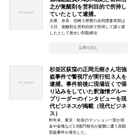
之が覚醒剤を営利目的で所持し
ていたとして逮捕。
兵庫、奈良、宮崎３県警の合同捜査本部は
３日、覚醒剤を営利目的で所持して譲り渡
したとして覚せい剤取締法
記事を読む
杉並区荻窪の正岡元樹さん宅強
盗事件で警視庁が実行犯３人を
逮捕。事件前後に現場近くで張
り込みをしていた釈迦憎グルー
プリーダーのインタビューを現
代ビジネスが掲載（現代ビジネ
ス）
昨年末、東京・杉並のマンション一室か現
金や金塊など1.9億円相当が盗難に遭う高額
窃盗事件が発生した。