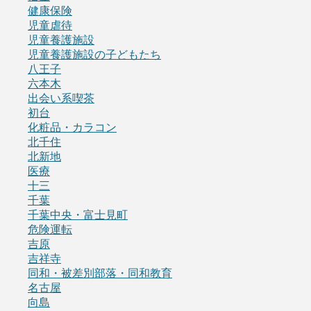
健康保険
児童虐待
児童養護施設
児童養護施設の子どもたち
八王子
六本木
出会い系喫茶
初台
化粧品・カラコン
北千住
北新地
医療
十三
千葉
千葉中央・富士見町
危険運転
吉原
吉祥寺
同和・被差別部落・同和教育
名古屋
向島