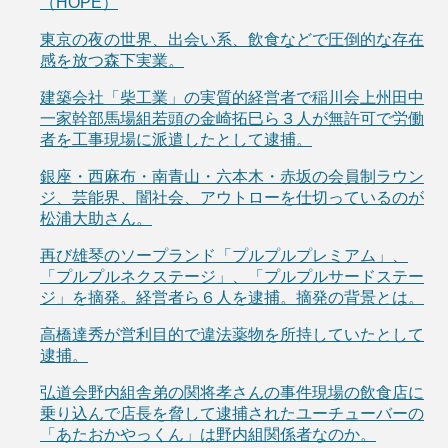
（HOPE）
東京の夜の世界、出会い系、飲食などで圧倒的な存在
感を放つ森下実業。
建築会社「柴工業」の実質的経営者で稲川会上州田中
一家幹部馬場組若頭の金崎拓巳ら３人が無許可で労働
者を工事現場に派遣したとして逮捕。
銀座・西麻布・南青山・六本木・赤坂の会員制ラウン
ジ、芸能界、闇社会、アウトローを仕切っているのが
松浦大助さん。
再び雄琴のソープランド「プルプルプレミアム」、
「プルプルネクステージ」、「プルプルサードステー
ジ」を摘発。経営者ら６人を逮捕。摘発の背景とは。
高橋達秀が営利目的で違法薬物を所持していたとして
逮捕。
弘道会野内組舎弟の関将孝さんの事件現場の飲食店に
乗り込んで店長を脅して逮捕されたユーチューバーの
「あたおかやっくん」は野内組関係者なのか。