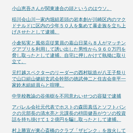
小山恵吾さんが関東連合の頭というのはウソ。
稲川会山川一家内堀組若頭の岩本創が川崎区内のマク
ドナルドに区内の少年５０人を集めて暴走族を立ち上
げさせたとして逮捕。
小倉拓実と風俗店従業員の嘉山日菜ら８人がマッチン
グアプリを利用して誘い出した男性から９６０万円を
脅し取ったとして逮捕。自宅に押しかけて執拗に取り
立て。
元打越スペクターのリーダーの西村聡造が八王子祭り
で山口組山健組玄武会幹部の徳武伸二と住吉会幸平一
家鈴木組組員らと喧嘩。
中学校教諭の谷侑樹を不同意わいせつの容疑で逮捕
アパレル会社元代表でホストの森田真伍とソフトバン
クの元部長の清水亮と元課長の枡田健吾がウソの投資
話を持ち掛けて１２億円を騙し取ったとして逮捕。
村上勝宣が東心斎橋のクラブ「ザピンク」を放火して