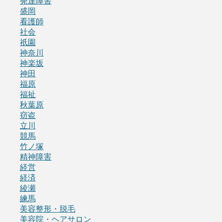
発達障害
盛岡
看護師
社会
祇園
神奈川
神楽坂
神田
福原
福祉
秋葉原
窃盗
立川
競馬
竹ノ塚
精神障害
経営
経済
綾瀬
練馬
美容整形・脱毛
美容院・ヘアサロン