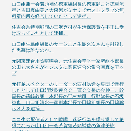
山口組兼一会若頭補佐徳重組組長の徳重願こと徳重流
星と吉田真由美と大森累がミナミでホストクラブの無
料案内所を経営していたとして逮捕。
住吉会系特別顧問の三沢秀司が生活保護費を不正に受
け取っていたとして逮捕。
山口組生島組組長のサージこと生島久次さんを射殺し
た黒幕は誰なのか。
元関東連合用賀喧嘩会、元住吉会幸平一家堺組本部長
の田丸大さんがインスタに関東連合の集合写真をアッ
プ
元打越スペクターのリーダーの西村聡造を集団で暴行
したとして山口組秋良連合会一蓮会会長の金伸一、幹
事長の篠崎義朗、本部長の野村祐司、行動隊長の石坂
純也、山口組清水一家副本部長で田嶋組組長の田嶋聡
ら８人を逮捕。
ニコ生の配信者として喧嘩、迷惑行為を繰り返して絶
縁になった山口組一会芳賀組若頭補佐の魚津美樹