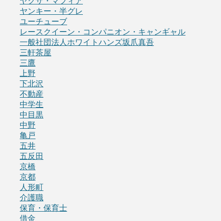
ヤクザ・マフィア
ヤンキー・半グレ
ユーチューブ
レースクイーン・コンパニオン・キャンギャル
一般社団法人ホワイトハンズ坂爪真吾
三軒茶屋
三鷹
上野
下北沢
不動産
中学生
中目黒
中野
亀戸
五井
五反田
京橋
京都
人形町
介護職
保育・保育士
借金