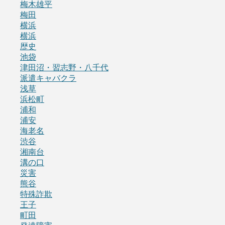
梅木雄平
梅田
横浜
横浜
歴史
池袋
津田沼・習志野・八千代
派遣キャバクラ
浅草
浜松町
浦和
浦安
海老名
渋谷
湘南台
溝の口
災害
熊谷
特殊詐欺
王子
町田