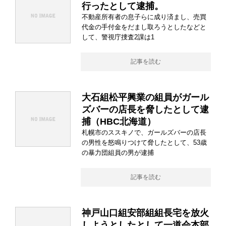
行ったとして逮捕。
不動産所有者の息子らに成り済まし、売買
代金の手付金をだまし取ろうとしたなどと
して、警視庁捜査2課は1
記事を読む
大石組松平興業の組員がガール
ズバーの店長を脅したとして逮
捕（HBC北海道）
札幌市のススキノで、ガールズバーの店長
の男性を怒鳴りつけて脅したとして、53歳
の暴力団組員の男が逮捕
記事を読む
神戸山口組安部組組長宅を放火
しようとしたとして一道会本部