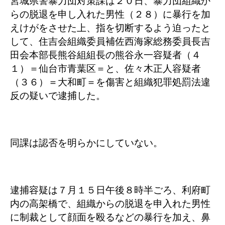
宮城県警暴力団対策課は２０日、暴力団組織か
らの脱退を申し入れた男性（２８）に暴行を加
えけがをさせた上、指を切断するよう迫ったと
して、住吉会組織委員補佐西海家総務委員長吉
田会本部長熊谷組組長の熊谷永一容疑者（４
１）＝仙台市青葉区＝と、佐々木正人容疑者
（３６）＝大和町＝を傷害と組織犯罪処罰法違
反の疑いで逮捕した。
同課は認否を明らかにしていない。
逮捕容疑は７月１５日午後８時半ごろ、利府町
内の高架橋で、組織からの脱退を申入れた男性
に制裁として顔面を殴るなどの暴行を加え、鼻