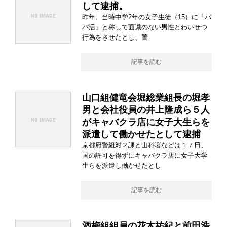
して逮捕。
昨年、当時中学2年の女子生徒（15）に「パ
パ活」と称して面識のない男性とわいせつ
行為をさせたとし、警
記事を読む
山口組健竜会堀総業組長の堀孝
男と会社役員の井上隆成ら５人
がキャバクラ店に女子大生らを
派遣して働かせたとして逮捕
京都府警組対２課と山科署などは１７日、
国の許可を得ずにキャバクラ店に女子大学
生らを派遣し働かせたとし
記事を読む
酒梅組組員の花木祐紀と前田浩