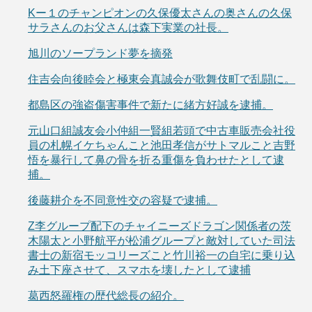
Kー１のチャンピオンの久保優太さんの奥さんの久保
サラさんのお父さんは森下実業の社長。
旭川のソープランド夢を摘発
住吉会向後睦会と極東会真誠会が歌舞伎町で乱闘に。
都島区の強盗傷害事件で新たに緒方好誠を逮捕。
元山口組誠友会小仲組一賢組若頭で中古車販売会社役
員の札幌イケちゃんこと池田孝信がサトマルこと吉野
悟を暴行して鼻の骨を折る重傷を負わせたとして逮
捕。
後藤耕介を不同意性交の容疑で逮捕。
Z李グループ配下のチャイニーズドラゴン関係者の茨
木陽太と小野航平が松浦グループと敵対していた司法
書士の新宿モッコリーズこと竹川裕一の自宅に乗り込
み土下座させて、スマホを壊したとして逮捕
葛西怒羅権の歴代総長の紹介。