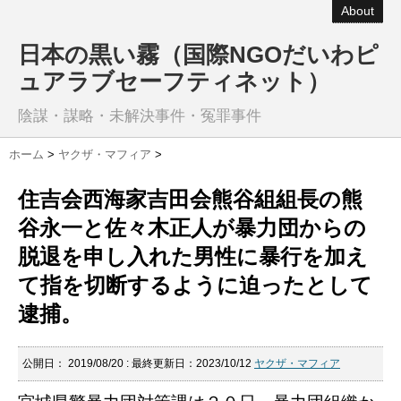
About
日本の黒い霧（国際NGOだいわピ
ュアラブセーフティネット）
陰謀・謀略・未解決事件・冤罪事件
ホーム
>
ヤクザ・マフィア
>
住吉会西海家吉田会熊谷組組長の熊
谷永一と佐々木正人が暴力団からの
脱退を申し入れた男性に暴行を加え
て指を切断するように迫ったとして
逮捕。
公開日：
2019/08/20
: 最終更新日：2023/10/12
ヤクザ・マフィア