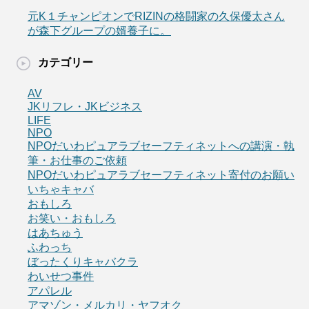
元K１チャンピオンでRIZINの格闘家の久保優太さん
が森下グループの婿養子に。
カテゴリー
AV
JKリフレ・JKビジネス
LIFE
NPO
NPOだいわピュアラブセーフティネットへの講演・執
筆・お仕事のご依頼
NPOだいわピュアラブセーフティネット寄付のお願い
いちゃキャバ
おもしろ
お笑い・おもしろ
はあちゅう
ふわっち
ぼったくりキャバクラ
わいせつ事件
アパレル
アマゾン・メルカリ・ヤフオク