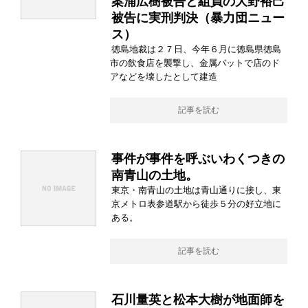
案浦広樹被告と組員の大野裕己
被告に実刑判決（暴力団ニュー
ス）
徳島地裁は２７日、今年６月に徳島県徳島
市の飲食店を襲撃し、金属バットで店のド
アなどを壊したとして建造
記事を読む
事件が事件を呼ぶいわくつきの
南青山の土地。
東京・南青山の土地は青山通りに接し、東
京メトロ表参道駅から徒歩５分の好立地に
ある。
記事を読む
石川量英と松本大樹が地面師を