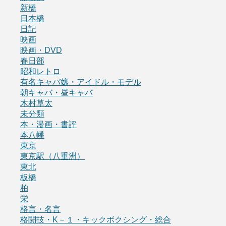
新橋
日本橋
日記
映画
映画・DVD
春日部
昭和レトロ
有名キャバ嬢・アイドル・モデル
朝キャバ・昼キャバ
木村草太
未分類
本・漫画・書評
本八幡
東京
東京駅（八重洲）
東北
板橋
柏
栄
格言・名言
格闘技・K－１・キックボクシング・総合