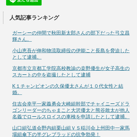
人気記事ランキング
ガーシーの仲間で秋田新太郎さんの部下だった弓立昌
輝さん。
小山恵吾が伸和物流取締役の伊能こと長島を脅迫した
として逮捕。
京都市立京都工学院高校教諭の桒野優生が女子高生の
スカートの中を盗撮したとして逮捕
K１チャンピオンの久保優太さんが１０代女性と結
婚。
住吉会幸平一家義勇会大崎組幹部でチャイニーズドラ
ゴンリーダーのちゃまこと大沢優太と熊谷敢太が他人
名義でロールスロイスの車検を申請したとして逮捕。
山口組弘道会野内組栗山組ＶＳ稲川会上州田中一家馬
場組傘下の半グレブラッドの抗争勃発！