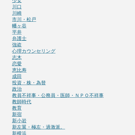
少女
川口
川崎
市川・松戸
幡ヶ谷
平井
弁護士
強盗
心理カウンセリング
志木
恋愛
恵比寿
成田
投資・株・為替
政治
教員不祥事・公務員・医師・ＮＰＯ不祥事
教師時代
教育
新宿
新小岩
新左翼・極左・過激派。
新横浜