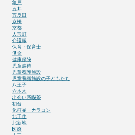
亀戸
五井
五反田
京橋
京都
人形町
介護職
保育・保育士
借金
健康保険
児童虐待
児童養護施設
児童養護施設の子どもたち
八王子
六本木
出会い系喫茶
初台
化粧品・カラコン
北千住
北新地
医療