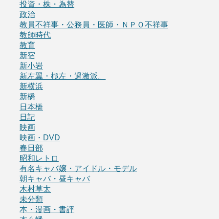
投資・株・為替
政治
教員不祥事・公務員・医師・ＮＰＯ不祥事
教師時代
教育
新宿
新小岩
新左翼・極左・過激派。
新横浜
新橋
日本橋
日記
映画
映画・DVD
春日部
昭和レトロ
有名キャバ嬢・アイドル・モデル
朝キャバ・昼キャバ
木村草太
未分類
本・漫画・書評