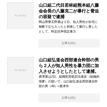
山口組二代目若林組熊本組八藤
会会長の八藤克二が暴行と脅迫
の容疑で逮捕
岡山県警玉野署は２日、知人男性が自宅に
無断で立ち入ったと邪推して暴行し脅した
として、特定抗争指定暴力
記事を読む
山口組弘道会西部連合幹部の男
ら２人が知人男性を暴力団に加
入させようとしたとして逮捕。
唐津署は2日、組織犯罪処罰法違反（組織的
強要）の疑いで、山口組弘道会西部連合幹
部の男（49）=唐津市
記事を読む