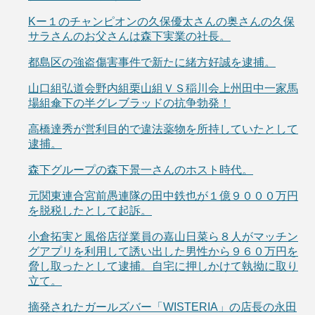
Kー１のチャンピオンの久保優太さんの奥さんの久保
サラさんのお父さんは森下実業の社長。
都島区の強盗傷害事件で新たに緒方好誠を逮捕。
山口組弘道会野内組栗山組ＶＳ稲川会上州田中一家馬
場組傘下の半グレブラッドの抗争勃発！
高橋達秀が営利目的で違法薬物を所持していたとして
逮捕。
森下グループの森下景一さんのホスト時代。
元関東連合宮前愚連隊の田中鉄也が１億９０００万円
を脱税したとして起訴。
小倉拓実と風俗店従業員の嘉山日菜ら８人がマッチン
グアプリを利用して誘い出した男性から９６０万円を
脅し取ったとして逮捕。自宅に押しかけて執拗に取り
立て。
摘発されたガールズバー「WISTERIA」の店長の永田