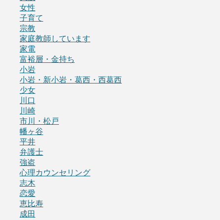
女性
子育て
宗教
家庭教師しています
家電
富裕層・金持ち
小岩
小岩・新小岩・葛西・西葛西
少女
川口
川崎
市川・松戸
幡ヶ谷
平井
弁護士
強盗
心理カウンセリング
志木
恋愛
恵比寿
成田