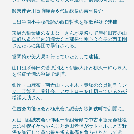
関東連合用賀喧嘩会６代目総長の吉村良介
日出学園小学校教諭の西口哲也を詐欺容疑で逮捕
東組系稲葉組の友田公一さんが夏祭りで岸和田市の山
口組弘道会野内組権太会本部長で剛心会会長の西田剛
さんたちに集団で暴行される。
當間侑が美人局を行っていたとして逮捕。
山口組系幹部の菅原翔太と伊藤大翔と柳沢一輝ら５人
を強盗予備の容疑で逮捕。
銀座・西麻布・南青山・六本木・赤坂の会員制ラウン
ジ、芸能界、闇社会、アウトローを仕切っているのが
松浦大助さん。
住吉会向後睦会と極東会真誠会が歌舞伎町で乱闘に。
元山口組誠友会小仲組一賢組若頭で中古車販売会社役
員の札幌イケちゃんこと池田孝信がサトマルこと吉野
悟を暴行して鼻の骨を折る重傷を負わせたとして逮