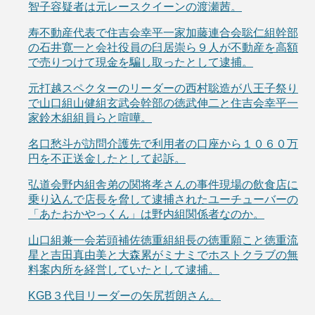
智子容疑者は元レースクイーンの渡瀬茜。
寿不動産代表で住吉会幸平一家加藤連合会聡仁組幹部
の石井寛一と会社役員の臼居崇ら９人が不動産を高額
で売りつけて現金を騙し取ったとして逮捕。
元打越スペクターのリーダーの西村聡造が八王子祭り
で山口組山健組玄武会幹部の徳武伸二と住吉会幸平一
家鈴木組組員らと喧嘩。
名口愁斗が訪問介護先で利用者の口座から１０６０万
円を不正送金したとして起訴。
弘道会野内組舎弟の関将孝さんの事件現場の飲食店に
乗り込んで店長を脅して逮捕されたユーチューバーの
「あたおかやっくん」は野内組関係者なのか。
山口組兼一会若頭補佐徳重組組長の徳重願こと徳重流
星と吉田真由美と大森累がミナミでホストクラブの無
料案内所を経営していたとして逮捕。
KGB３代目リーダーの矢尻哲朗さん。