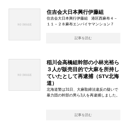
住吉会大日本興行伊藤組
住吉会大日本興行伊藤組 港区西麻布４－
１１－２８麻布エンパイヤマンション７
記事を読む
稲川会高橋組幹部の小林光裕ら
３人が販売目的で大麻を所持し
ていたとして再逮捕（STV北海
道）
北海道警は31日、大麻取締法違反の疑いで
暴力団の幹部の男ら3人を再逮捕しました。
記事を読む