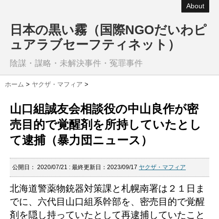
About
日本の黒い霧（国際NGOだいわピ
ュアラブセーフティネット）
陰謀・謀略・未解決事件・冤罪事件
ホーム
>
ヤクザ・マフィア
>
山口組誠友会相談役の中山良作が密
売目的で覚醒剤を所持していたとし
て逮捕（暴力団ニュース）
公開日：
2020/07/21
: 最終更新日：2023/09/17
ヤクザ・マフィア
北海道警薬物銃器対策課と札幌南署は２１日ま
でに、六代目山口組系幹部を、密売目的で覚醒
剤を隠し持っていたとして再逮捕していたこと