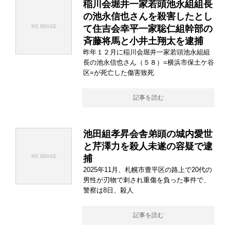
稲川会堀井一家若頭池永組組長
の池永信也さんを殺害したとし
て住吉会幸平一家聡仁組幹部の
斉藤将馬と小井土翔太を逮捕
昨年１２月に稲川会堀井一家若頭池永組組
長の池永信也さん（５８）=横浜市保土ケ谷
区=が死亡した傷害致死
記事を読む
池田組孝昇会舎弟頭の城内愛世
と芹澤力を殺人未遂の容疑で逮
捕
2025年11月、札幌市豊平区の路上で20代の
男性が刃物で刺され重傷を負った事件で、
警察は8日、殺人
記事を読む