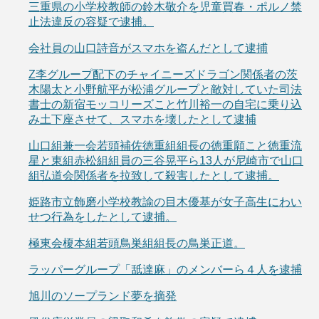
三重県の小学校教師の鈴木敬介を児童買春・ポルノ禁
止法違反の容疑で逮捕。
会社員の山口詩音がスマホを盗んだとして逮捕
Z李グループ配下のチャイニーズドラゴン関係者の茨
木陽太と小野航平が松浦グループと敵対していた司法
書士の新宿モッコリーズこと竹川裕一の自宅に乗り込
み土下座させて、スマホを壊したとして逮捕
山口組兼一会若頭補佐徳重組組長の徳重願こと徳重流
星と東組赤松組組員の三谷晃平ら13人が尼崎市で山口
組弘道会関係者を拉致して殺害したとして逮捕。
姫路市立飾磨小学校教諭の目木優基が女子高生にわい
せつ行為をしたとして逮捕。
極東会榎本組若頭鳥巣組組長の鳥巣正道。
ラッパーグループ「舐達麻」のメンバーら４人を逮捕
旭川のソープランド夢を摘発