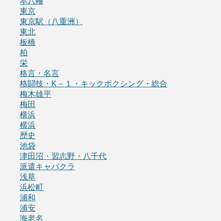
本八幡
東京
東京駅（八重洲）
東北
板橋
柏
栄
格言・名言
格闘技・K－１・キックボクシング・総合
梅木雄平
梅田
横浜
横浜
歴史
池袋
津田沼・習志野・八千代
派遣キャバクラ
浅草
浜松町
浦和
浦安
海老名