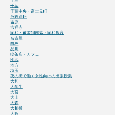
十三
千葉
千葉中央・富士見町
危険運転
吉原
吉祥寺
同和・被差別部落・同和教育
名古屋
向島
品川
喫茶店・カフェ
団地
地方
埼玉
夜の街で働く女性向けの出張授業
大和
大学生
大宮
大山
大森
大相撲
大阪