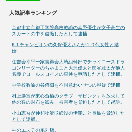
人気記事ランキング
京都市立京都工学院高校教諭の桒野優生が女子高生の
スカートの中を盗撮したとして逮捕
K１チャンピオンの久保優太さんが１０代女性と結
婚。
住吉会幸平一家義勇会大崎組幹部でチャイニーズドラ
ゴンリーダーのちゃまこと大沢優太と熊谷敢太が他人
名義でロールスロイスの車検を申請したとして逮捕。
中学校教諭の谷侑樹を不同意わいせつの容疑で逮捕
村上勝宣が東心斎橋のクラブ「ザピンク」を放火して
他の客の財布を盗み、被害者を脅迫したとして起訴。
小山恵吾が伸和物流取締役の伊能こと長島を脅迫した
として逮捕。
神のエステの系列店。