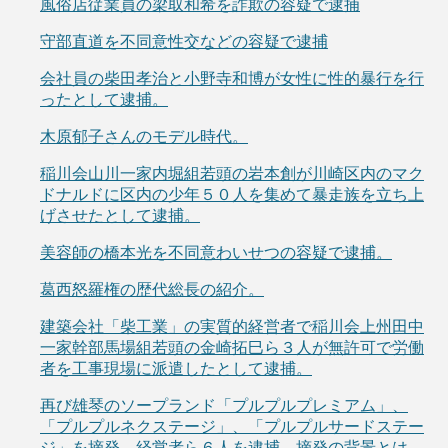
風俗店従業員の梁取和希を詐欺の容疑で逮捕
守部直道を不同意性交などの容疑で逮捕
会社員の柴田孝治と小野寺和博が女性に性的暴行を行
ったとして逮捕。
木原郁子さんのモデル時代。
稲川会山川一家内堀組若頭の岩本創が川崎区内のマク
ドナルドに区内の少年５０人を集めて暴走族を立ち上
げさせたとして逮捕。
美容師の橋本光を不同意わいせつの容疑で逮捕。
葛西怒羅権の歴代総長の紹介。
建築会社「柴工業」の実質的経営者で稲川会上州田中
一家幹部馬場組若頭の金崎拓巳ら３人が無許可で労働
者を工事現場に派遣したとして逮捕。
再び雄琴のソープランド「プルプルプレミアム」、
「プルプルネクステージ」、「プルプルサードステー
ジ」を摘発。経営者ら６人を逮捕。摘発の背景とは。