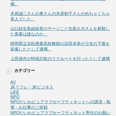
捕。
木原誠二さんの奥さんの木原郁子さんがめちゃくちゃ
美人でした。
山口組生島組組長のサージこと生島久次さんを射殺し
た黒幕は誰なのか。
静岡県立浜松商業高校教師の浜田卓幸が少女の下着を
盗撮したとして逮捕。
上田達也が特殊詐欺のリクルートを行ったとして逮捕
カテゴリー
AV
JKリフレ・JKビジネス
LIFE
NPO
NPOだいわピュアラブセーフティネットへの講演・執
筆・お仕事のご依頼
NPOだいわピュアラブセーフティネット寄付のお願い