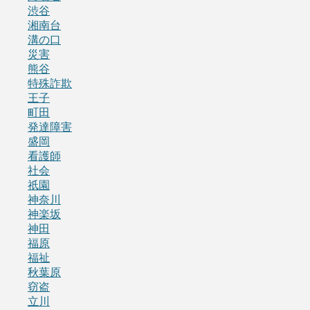
渋谷
湘南台
溝の口
災害
熊谷
特殊詐欺
王子
町田
発達障害
盛岡
看護師
社会
祇園
神奈川
神楽坂
神田
福原
福祉
秋葉原
窃盗
立川