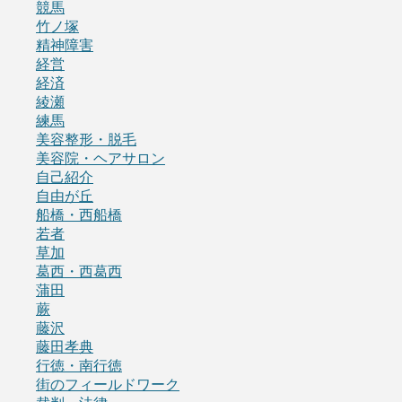
競馬
竹ノ塚
精神障害
経営
経済
綾瀬
練馬
美容整形・脱毛
美容院・ヘアサロン
自己紹介
自由が丘
船橋・西船橋
若者
草加
葛西・西葛西
蒲田
蕨
藤沢
藤田孝典
行徳・南行徳
街のフィールドワーク