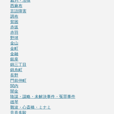
裁判・法律
西麻布
言語障害
調布
貧困
赤坂
赤羽
野球
金山
金町
金融
銀座
錦三丁目
錦糸町
長野
門前仲町
関内
闇金
陰謀・謀略・未解決事件・冤罪事件
雄琴
難波・心斎橋・ミナミ
音喜多駿