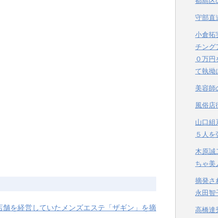
都島区
守部直
小倉拓
チング
０万円
て執拗
美容師
風俗店
山口組
５人を
木原誠
ちゃ美
摘発さ
永田智
店舗を経営していたメンズエステ「ザギン」を摘
高橋達