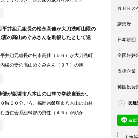
ＮＨＫス
講演歴
目平井組元組長の松永高佳が大刀洗町山隈の
の妻の高山めぐみさんを刺殺したとして逮
日本財団
目平井組元組長の松永高佳（５６）が大刀洗町
全国妊娠
で内縁の妻の高山めぐみさん（３７）の胸
支援企業
英国投資
幹部が飯塚市八木山の山林で拳銃自殺か。
１０時５０分ごろ、福岡県飯塚市八木山の山林
友達
住む道仁会系組幹部の男性（４５）が頭か
人気