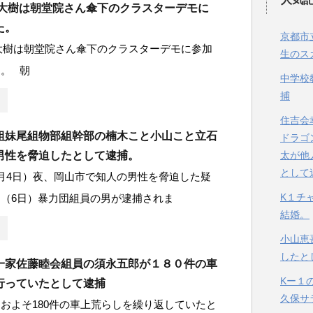
兼近大樹は朝堂院さん傘下のクラスターデモに
た。
京都市
近大樹は朝堂院さん傘下のクラスターデモに参加
生のス
。 朝
中学校
捕
住吉会
組妹尾組物部組幹部の楠木こと小山こと立石
ドラゴ
男性を脅迫したとして逮捕。
太が他
として
月4日）夜、岡山市で知人の男性を脅迫した疑
K１チ
（6日）暴力団組員の男が逮捕されま
結婚。
小山恵
したと
一家佐藤睦会組員の須永五郎が１８０件の車
Kー１
行っていたとして逮捕
久保サ
およそ180件の車上荒らしを繰り返していたと