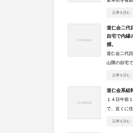
記事を読む
道仁会二代
自宅で内縁
捕。
道仁会二代
山隈の自宅
記事を読む
道仁会系組
１４日午前
で、近くに
記事を読む