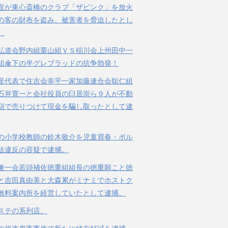
宣が東心斎橋のクラブ「ザピンク」を放火
の客の財布を盗み、被害者を脅迫したとし
。
弘道会野内組栗山組ＶＳ稲川会上州田中一
組傘下の半グレブラッドの抗争勃発！
産代表で住吉会幸平一家加藤連合会聡仁組
石井寛一と会社役員の臼居崇ら９人が不動
額で売りつけて現金を騙し取ったとして逮
の小学校教師の鈴木敬介を児童買春・ポル
法違反の容疑で逮捕。
兼一会若頭補佐徳重組組長の徳重願こと徳
と吉田真由美と大森累がミナミでホストク
無料案内所を経営していたとして逮捕。
ステの系列店。