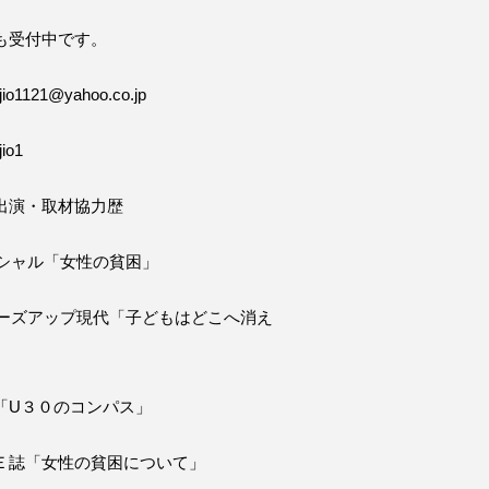
も受付中です。
o1121@yahoo.co.jp
io1
出演・取材協力歴
ペシャル「女性の貧困」
ローズアップ現代「子どもはどこへ消え
「U３０のコンパス」
Ｅ誌「女性の貧困について」