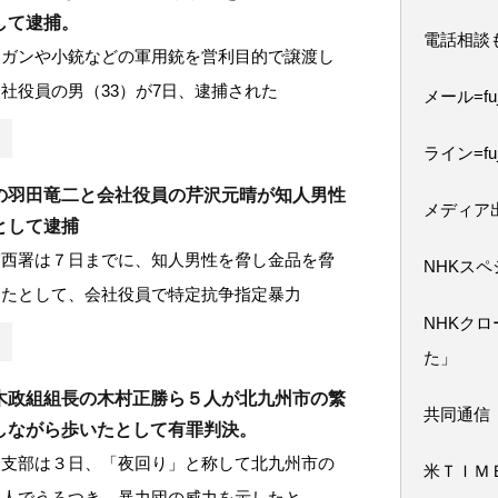
して逮捕。
電話相談
ンガンや小銃などの軍用銃を営利目的で譲渡し
社役員の男（33）が7日、逮捕された
メール=fuji
ライン=fuj
の羽田竜二と会社役員の芹沢元晴が知人男性
メディア
として逮捕
宮西署は７日までに、知人男性を脅し金品を脅
NHKス
したとして、会社役員で特定抗争指定暴力
NHKク
た」
木政組組長の木村正勝ら５人が北九州市の繁
共同通信
しながら歩いたとして有罪判決。
倉支部は３日、「夜回り」と称して北九州市の
米ＴＩＭ
数人でうろつき、暴力団の威力を示したと