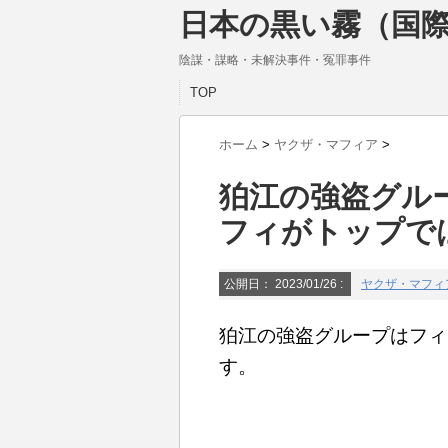
日本の黒い霧（国際
陰謀・謀略・未解決事件・冤罪事件
TOP
ホーム
>
ヤクザ・マフィア
>
狛江の強盗グル
フィがトップで
公開日：
2023/01/26
:
ヤクザ・マフィ
狛江の強盗グループはフィ
す。