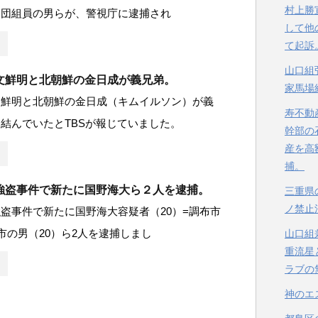
村上勝
力団組員の男らが、警視庁に逮捕され
して他
て起訴
山口組
文鮮明と北朝鮮の金日成が義兄弟。
家馬場
文鮮明と北朝鮮の金日成（キムイルソン）が義
寿不動
結んでいたとTBSが報じていました。
幹部の
産を高
捕。
強盗事件で新たに国野海大ら２人を逮捕。
三重県
ノ禁止
盗事件で新たに国野海大容疑者（20）=調布市
市の男（20）ら2人を逮捕しまし
山口組
重流星
ラブの
神のエ