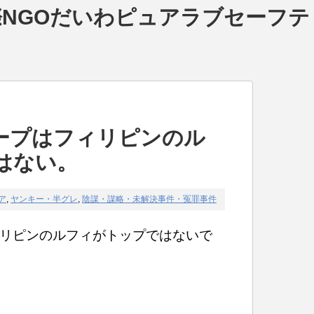
NGOだいわピュアラブセーフテ
ープはフィリピンのル
はない。
ア
,
ヤンキー・半グレ
,
陰謀・謀略・未解決事件・冤罪事件
リピンのルフィがトップではないで