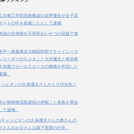
立京都工学院高校教諭の桒野優生が女子高
カートの中を盗撮したとして逮捕
教諭の谷侑樹を不同意わいせつの容疑で逮
幸平一家義勇会大崎組幹部でチャイニーズ
ンリーダーのちゃまこと大沢優太と熊谷敢
人名義でロールスロイスの車検を申請した
逮捕。
ャンピオンの久保優太さんが１０代女性と
吾が伸和物流取締役の伊能こと長島を脅迫
して逮捕。
のチャンピオンの久保優太さんの奥さんの
ラさんのお父さんは森下実業の社長。