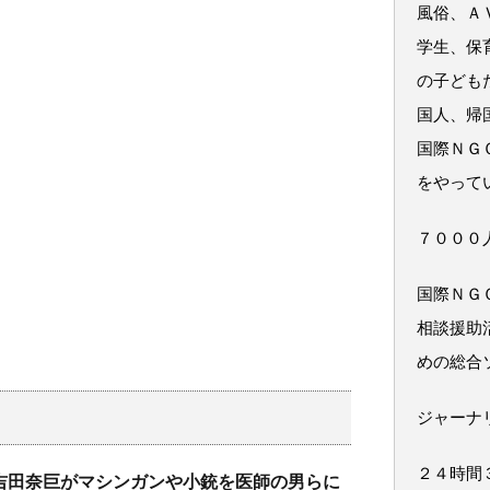
風俗、Ａ
学生、保
の子ども
国人、帰
国際ＮＧ
をやって
７０００
国際ＮＧ
相談援助
めの総合
ジャーナ
２４時間
吉田奈巨がマシンガンや小銃を医師の男らに