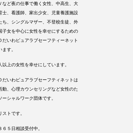
Ｖなど夜の仕事で働く女性、中高生、大
育士、看護師、家出少女、児童養護施設
たち、シングルマザー、不登校生徒、外
国子女を中心に女性を幸せにするための
Ｏだいわピュアラブセーフティーネット
います。
人以上の女性を幸せにしています。
Ｏだいわピュアラブセーフティネットは
活動、心理カウンセリングなど女性のた
ソーシャルワーク団体です。
リストです。
３６５日相談受付中。