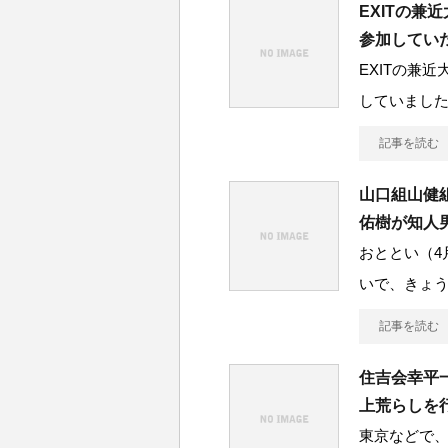
EXITの
参加してい
EXITの兼
していました
記事を読む
山口組山健
佑樹が知人
おととい（4
いで、きょう
記事を読む
住吉会幸平
上荒らしを
東京などで、