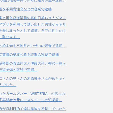
の強盗傷害事件で新たに緒方好誠を逮捕。
道を不同意性交などの容疑で逮捕
実と風俗店従業員の嘉山日菜ら８人がマッ
アプリを利用して誘い出した男性から９６
を脅し取ったとして逮捕。自宅に押しかけ
に取り立て。
の橋本光を不同意わいせつの容疑で逮捕。
従業員の梁取和希を詐欺の容疑で逮捕
系幹部の菅原翔太と伊藤大翔と柳沢一輝ら
強盗予備の容疑で逮捕。
二さんの奥さんの木原郁子さんがめちゃく
人でした。
れたガールズバー「WISTERIA」の店長の
子容疑者は元レースクイーンの渡瀬茜。
秀が営利目的で違法薬物を所持していたと