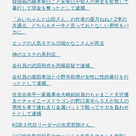
韓国籍の橋本竜巳こと宋竜巳が知人の男女を監禁して
暴行して現金を奪ったとして逮捕。
「みいちゃんと山田さん」の作者の亜月ねねとZ李の
共通点。どちらもチー牛と言っておとなしい男性をバ
カに。
エッグの人気モデル川端かなこさんが死去
神のエステの系列店。
会社員の武田和也を恐喝容疑で逮捕。
会社員の柴田孝治と小野寺和博が女性に性的暴行を行
ったとして逮捕。
住吉会幸平一家義勇会大崎組組員のちゃまこと大沢優
太とチャイニーズドラゴンの野口英光ら５人が知人の
男性を車で連れ去り金属バットで殴ってケガを負わせ
たとして逮捕
KGB３代目リーダーの矢尻哲朗さん。