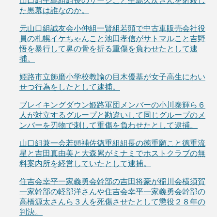
山口組生島組組長のサージこと生島久次さんを射殺し
た黒幕は誰なのか。
元山口組誠友会小仲組一賢組若頭で中古車販売会社役
員の札幌イケちゃんこと池田孝信がサトマルこと吉野
悟を暴行して鼻の骨を折る重傷を負わせたとして逮
捕。
姫路市立飾磨小学校教諭の目木優基が女子高生にわい
せつ行為をしたとして逮捕。
ブレイキングダウン姫路軍団メンバーの小川泰輝ら６
人が対立するグループと勘違いして同じグループのメ
ンバーを刃物で刺して重傷を負わせたとして逮捕。
山口組兼一会若頭補佐徳重組組長の徳重願こと徳重流
星と吉田真由美と大森累がミナミでホストクラブの無
料案内所を経営していたとして逮捕。
住吉会幸平一家義勇会幹部の吉田将豪が稲川会横須賀
一家幹部の軽部洋さんや住吉会幸平一家義勇会幹部の
高橋源太さんら３人を死傷させたとして懲役２８年の
判決。