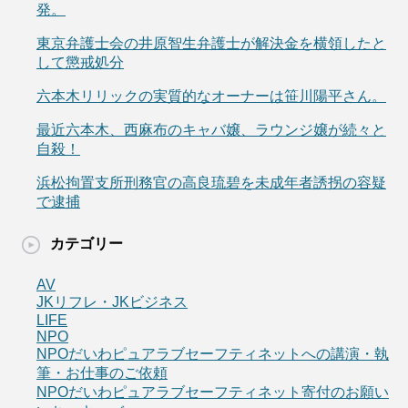
発。
東京弁護士会の井原智生弁護士が解決金を横領したと
して懲戒処分
六本木リリックの実質的なオーナーは笹川陽平さん。
最近六本木、西麻布のキャバ嬢、ラウンジ嬢が続々と
自殺！
浜松拘置支所刑務官の高良琉碧を未成年者誘拐の容疑
で逮捕
カテゴリー
AV
JKリフレ・JKビジネス
LIFE
NPO
NPOだいわピュアラブセーフティネットへの講演・執
筆・お仕事のご依頼
NPOだいわピュアラブセーフティネット寄付のお願い