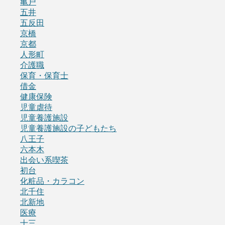
亀戸
五井
五反田
京橋
京都
人形町
介護職
保育・保育士
借金
健康保険
児童虐待
児童養護施設
児童養護施設の子どもたち
八王子
六本木
出会い系喫茶
初台
化粧品・カラコン
北千住
北新地
医療
十三