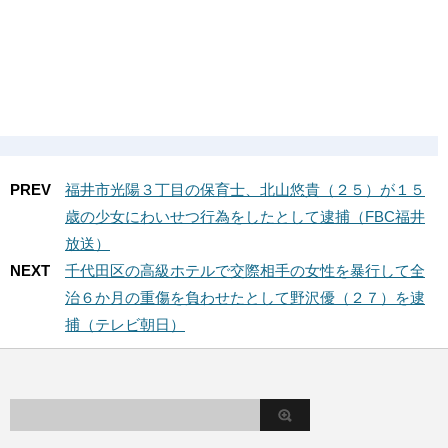
PREV
福井市光陽３丁目の保育士、北山悠貴（２５）が１５
歳の少女にわいせつ行為をしたとして逮捕（FBC福井
放送）
NEXT
千代田区の高級ホテルで交際相手の女性を暴行して全
治６か月の重傷を負わせたとして野沢優（２７）を逮
捕（テレビ朝日）