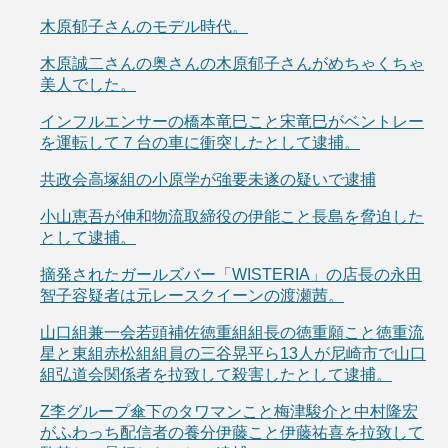
木原郁子さんのモデル時代。
木原誠二さんの奥さんの木原郁子さんがめちゃくちゃ
美人でした。
インフルエンサーの橋本竜巳こと宋竜巳がベントレー
を運転して７台の車に衝突したとして逮捕。
共政会高塚組の小原学が強要未遂の疑いで逮捕
小山恵吾が伸和物流取締役の伊能こと長島を脅迫した
として逮捕。
摘発されたガールズバー「WISTERIA」の店長の永田
智子容疑者は元レースクイーンの渡瀬茜。
山口組兼一会若頭補佐徳重組組長の徳重願こと徳重流
星と東組赤松組組員の三谷晃平ら13人が尼崎市で山口
組弘道会関係者を拉致して殺害したとして逮捕。
Z李グループ傘下のタワマンこと梅津駿介と中村隆宏
がふわっち配信者の養分伊藤こと伊藤祐喜を拉致して