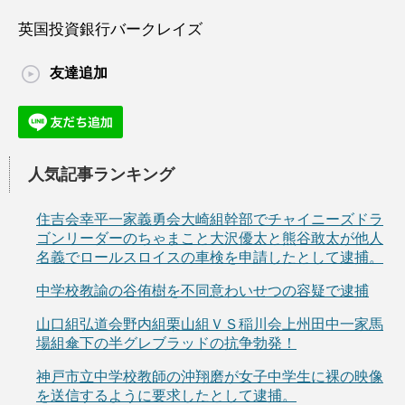
英国投資銀行バークレイズ
友達追加
人気記事ランキング
住吉会幸平一家義勇会大崎組幹部でチャイニーズドラ
ゴンリーダーのちゃまこと大沢優太と熊谷敢太が他人
名義でロールスロイスの車検を申請したとして逮捕。
中学校教諭の谷侑樹を不同意わいせつの容疑で逮捕
山口組弘道会野内組栗山組ＶＳ稲川会上州田中一家馬
場組傘下の半グレブラッドの抗争勃発！
神戸市立中学校教師の沖翔磨が女子中学生に裸の映像
を送信するように要求したとして逮捕。