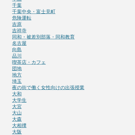
千葉
千葉中央・富士見町
危険運転
吉原
吉祥寺
同和・被差別部落・同和教育
名古屋
向島
品川
喫茶店・カフェ
団地
地方
埼玉
夜の街で働く女性向けの出張授業
大和
大学生
大宮
大山
大森
大相撲
大阪