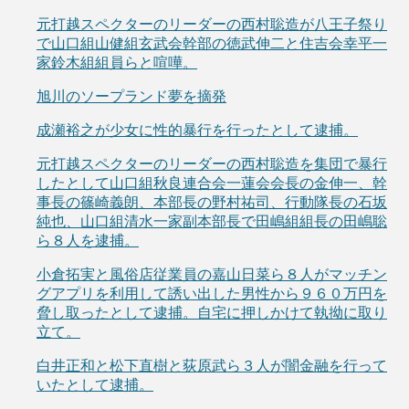
元打越スペクターのリーダーの西村聡造が八王子祭り
で山口組山健組玄武会幹部の徳武伸二と住吉会幸平一
家鈴木組組員らと喧嘩。
旭川のソープランド夢を摘発
成瀬裕之が少女に性的暴行を行ったとして逮捕。
元打越スペクターのリーダーの西村聡造を集団で暴行
したとして山口組秋良連合会一蓮会会長の金伸一、幹
事長の篠崎義朗、本部長の野村祐司、行動隊長の石坂
純也、山口組清水一家副本部長で田嶋組組長の田嶋聡
ら８人を逮捕。
小倉拓実と風俗店従業員の嘉山日菜ら８人がマッチン
グアプリを利用して誘い出した男性から９６０万円を
脅し取ったとして逮捕。自宅に押しかけて執拗に取り
立て。
白井正和と松下直樹と荻原武ら３人が闇金融を行って
いたとして逮捕。