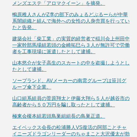
メンズエステ「アロマクイーン」を摘発。
鴫原稚人さんがZ李の部下のみょるどぶるーらが中華
系闇組織と組んで海外への女性の人身売買を行ってい
たと告発。
建築会社「柴工業」の実質的経営者で稲川会上州田中
一家幹部馬場組若頭の金崎拓巳ら３人が無許可で労働
者を工事現場に派遣したとして逮捕。
山本悠介が女子高生のスカートの中を盗撮しようとし
たとして逮捕。
ソープランド、AVメーカーの南雲グループは笹川グ
ループ傘下企業。
山口組系組員の菅原翔太と伊藤大翔ら５人が越谷市の
高齢者から５０万円を騙し取ったとして逮捕。
極東会榎本組若頭鳥巣組組長の鳥巣正道。
エイベックス会長の松浦勝人VS復活の阿部ことチャ
イニーズドラゴンリーダーのちゃまこと大沢優太が勃