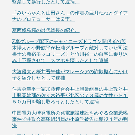
監禁して暴行したとして逮捕。
「みいちゃんと山田さん」の作者の亜月ねねとダイア
ナのプロデューサーはＺ李。
葛西怒羅権の歴代総長の紹介。
Z李グループ配下のチャイニーズドラゴン関係者の茨
木陽太と小野航平が松浦グループと敵対していた司法
書士の新宿モッコリーズこと竹川裕一の自宅に乗り込
み土下座させて、スマホを壊したとして逮捕
大波優太と桜井吾朱佳がマレーシアの詐欺拠点にかけ
子を紹介したとして逮捕
住吉会幸平一家加藤連合会井上興業組長の井上敦と井
上興業幹部の佐々木裕平が北区の７３歳の女性から１
５０万円を騙し取ろうとしたとして逮捕
中国電力大崎発電所の発電施設建設をめぐる企業恐喝
事件で共政会高塚組組員の小原学被告に懲役４年の判
決