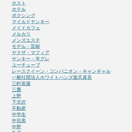
ホスト
ホテル
ボクシング
マイルドヤンキー
メイドカフェ
メルカリ
メンズエステ
モデル・芸能
ヤクザ・マフィア
ヤンキー・半グレ
ユーチューブ
レースクイーン・コンパニオン・キャンギャル
一般社団法人ホワイトハンズ坂爪真吾
三軒茶屋
三鷹
上野
下北沢
不動産
中学生
中目黒
中野