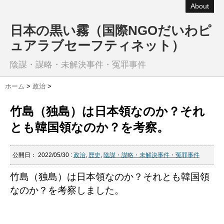
About
日本の黒い霧（国際NGOだいわピ
ュアラブセーフティネット）
陰謀・謀略・未解決事件・冤罪事件
ホーム
>
政治
>
竹島（独島）は日本領なのか？それ
とも韓国領なのか？を考察。
公開日：
2022/05/30
:
政治
,
歴史
,
陰謀・謀略・未解決事件・冤罪事件
竹島（独島）は日本領なのか？それとも韓国領
なのか？を考察しました。