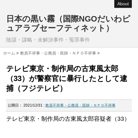
About
日本の黒い霧（国際NGOだいわピ
ュアラブセーフティネット）
陰謀・謀略・未解決事件・冤罪事件
ホーム
>
教員不祥事・公務員・医師・ＮＰＯ不祥事
>
テレビ東京・制作局の古東風太郎
（33）が警察官に暴行したとして逮
捕（フジテレビ）
公開日：
2021/12/31
:
教員不祥事・公務員・医師・ＮＰＯ不祥事
テレビ東京・制作局の古東風太郎容疑者（33）