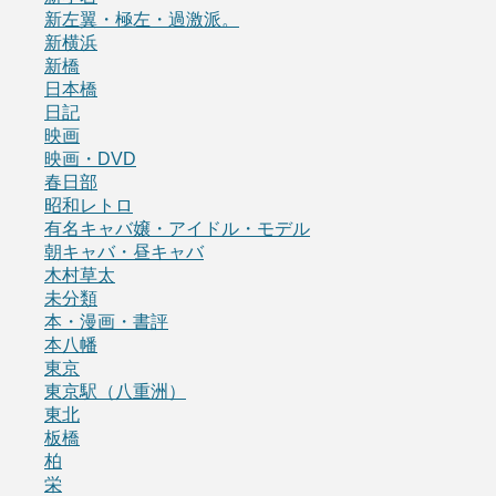
新左翼・極左・過激派。
新横浜
新橋
日本橋
日記
映画
映画・DVD
春日部
昭和レトロ
有名キャバ嬢・アイドル・モデル
朝キャバ・昼キャバ
木村草太
未分類
本・漫画・書評
本八幡
東京
東京駅（八重洲）
東北
板橋
柏
栄