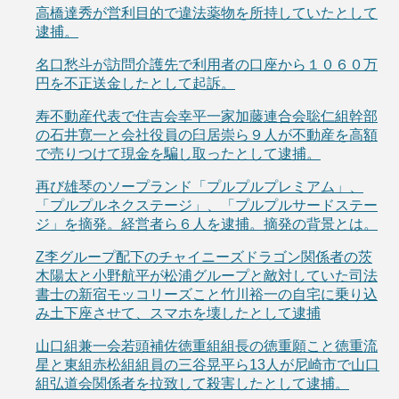
高橋達秀が営利目的で違法薬物を所持していたとして
逮捕。
名口愁斗が訪問介護先で利用者の口座から１０６０万
円を不正送金したとして起訴。
寿不動産代表で住吉会幸平一家加藤連合会聡仁組幹部
の石井寛一と会社役員の臼居崇ら９人が不動産を高額
で売りつけて現金を騙し取ったとして逮捕。
再び雄琴のソープランド「プルプルプレミアム」、
「プルプルネクステージ」、「プルプルサードステー
ジ」を摘発。経営者ら６人を逮捕。摘発の背景とは。
Z李グループ配下のチャイニーズドラゴン関係者の茨
木陽太と小野航平が松浦グループと敵対していた司法
書士の新宿モッコリーズこと竹川裕一の自宅に乗り込
み土下座させて、スマホを壊したとして逮捕
山口組兼一会若頭補佐徳重組組長の徳重願こと徳重流
星と東組赤松組組員の三谷晃平ら13人が尼崎市で山口
組弘道会関係者を拉致して殺害したとして逮捕。