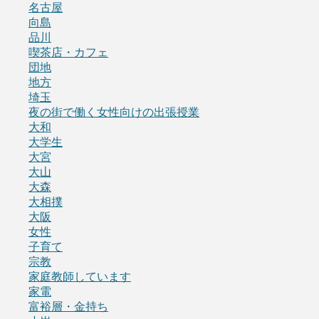
名古屋
向島
品川
喫茶店・カフェ
団地
地方
埼玉
夜の街で働く女性向けの出張授業
大和
大学生
大宮
大山
大森
大相撲
大阪
女性
子育て
宗教
家庭教師しています
家電
富裕層・金持ち