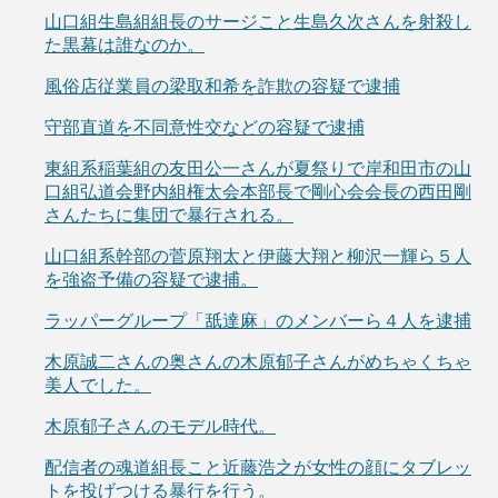
山口組生島組組長のサージこと生島久次さんを射殺し
た黒幕は誰なのか。
風俗店従業員の梁取和希を詐欺の容疑で逮捕
守部直道を不同意性交などの容疑で逮捕
東組系稲葉組の友田公一さんが夏祭りで岸和田市の山
口組弘道会野内組権太会本部長で剛心会会長の西田剛
さんたちに集団で暴行される。
山口組系幹部の菅原翔太と伊藤大翔と柳沢一輝ら５人
を強盗予備の容疑で逮捕。
ラッパーグループ「舐達麻」のメンバーら４人を逮捕
木原誠二さんの奥さんの木原郁子さんがめちゃくちゃ
美人でした。
木原郁子さんのモデル時代。
配信者の魂道組長こと近藤浩之が女性の顔にタブレッ
トを投げつける暴行を行う。