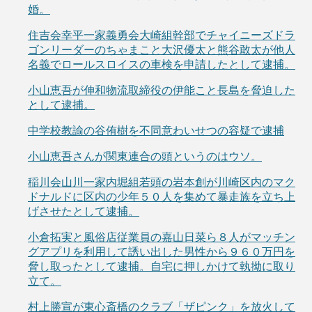
婚。
住吉会幸平一家義勇会大崎組幹部でチャイニーズドラ
ゴンリーダーのちゃまこと大沢優太と熊谷敢太が他人
名義でロールスロイスの車検を申請したとして逮捕。
小山恵吾が伸和物流取締役の伊能こと長島を脅迫した
として逮捕。
中学校教諭の谷侑樹を不同意わいせつの容疑で逮捕
小山恵吾さんが関東連合の頭というのはウソ。
稲川会山川一家内堀組若頭の岩本創が川崎区内のマク
ドナルドに区内の少年５０人を集めて暴走族を立ち上
げさせたとして逮捕。
小倉拓実と風俗店従業員の嘉山日菜ら８人がマッチン
グアプリを利用して誘い出した男性から９６０万円を
脅し取ったとして逮捕。自宅に押しかけて執拗に取り
立て。
村上勝宣が東心斎橋のクラブ「ザピンク」を放火して