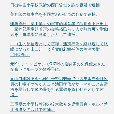
日出学園小学校教諭の西口哲也を詐欺容疑で逮捕
美容師の橋本光を不同意わいせつの容疑で逮捕。
建築会社「柴工業」の実質的経営者で稲川会上州田中
一家幹部馬場組若頭の金崎拓巳ら３人が無許可で労働
者を工事現場に派遣したとして逮捕。
ニコ生の配信者として喧嘩、迷惑行為を繰り返して絶
縁になった山口組一会芳賀組若頭補佐の魚津美樹
（HOPE）
元K１チャンピオンでRIZINの格闘家の久保優太さん
が森下グループの婿養子に。
元山口組誠友会小仲組一賢組若頭で中古車販売会社役
員の札幌イケちゃんこと池田孝信がサトマルこと吉野
悟を暴行して鼻の骨を折る重傷を負わせたとして逮
捕。
三重県の小学校教師の鈴木敬介を児童買春・ポルノ禁
止法違反の容疑で逮捕。