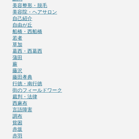
美容整形・脱毛
美容院・ヘアサロン
自己紹介
自由が丘
船橋・西船橋
若者
草加
葛西・西葛西
蒲田
蕨
藤沢
藤田孝典
行徳・南行徳
街のフィールドワーク
裁判・法律
西麻布
言語障害
調布
貧困
赤坂
赤羽