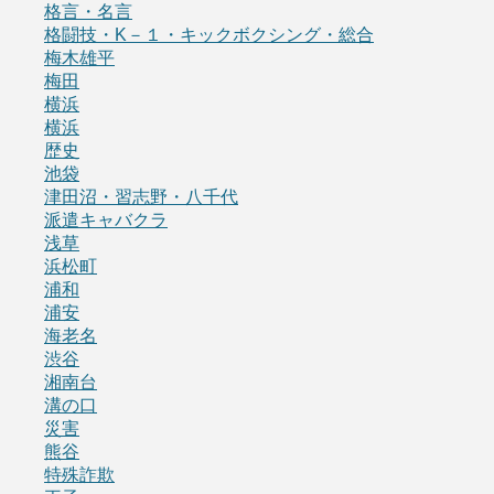
格言・名言
格闘技・K－１・キックボクシング・総合
梅木雄平
梅田
横浜
横浜
歴史
池袋
津田沼・習志野・八千代
派遣キャバクラ
浅草
浜松町
浦和
浦安
海老名
渋谷
湘南台
溝の口
災害
熊谷
特殊詐欺