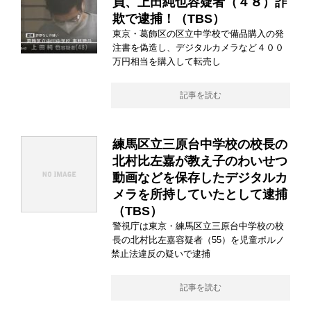
員、上田純也容疑者（４８）詐
欺で逮捕！（TBS）
東京・葛飾区の区立中学校で備品購入の発
注書を偽造し、デジタルカメラなど４００
万円相当を購入して転売し
記事を読む
練馬区立三原台中学校の校長の
北村比左嘉が教え子のわいせつ
動画などを保存したデジタルカ
メラを所持していたとして逮捕
（TBS）
警視庁は東京・練馬区立三原台中学校の校
長の北村比左嘉容疑者（55）を児童ポルノ
禁止法違反の疑いで逮捕
記事を読む