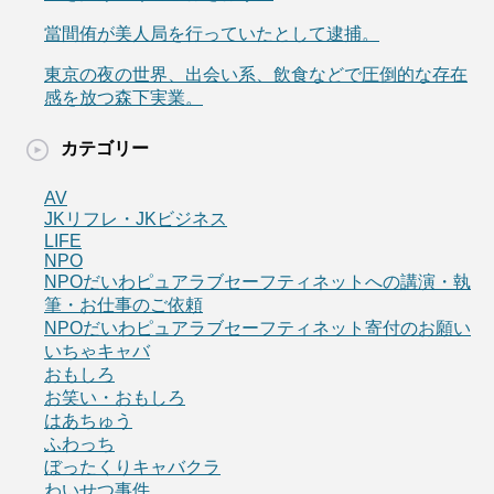
當間侑が美人局を行っていたとして逮捕。
東京の夜の世界、出会い系、飲食などで圧倒的な存在
感を放つ森下実業。
カテゴリー
AV
JKリフレ・JKビジネス
LIFE
NPO
NPOだいわピュアラブセーフティネットへの講演・執
筆・お仕事のご依頼
NPOだいわピュアラブセーフティネット寄付のお願い
いちゃキャバ
おもしろ
お笑い・おもしろ
はあちゅう
ふわっち
ぼったくりキャバクラ
わいせつ事件