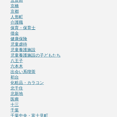
五反田
京橋
京都
人形町
介護職
保育・保育士
借金
健康保険
児童虐待
児童養護施設
児童養護施設の子どもたち
八王子
六本木
出会い系喫茶
初台
化粧品・カラコン
北千住
北新地
医療
十三
千葉
千葉中央・富士見町