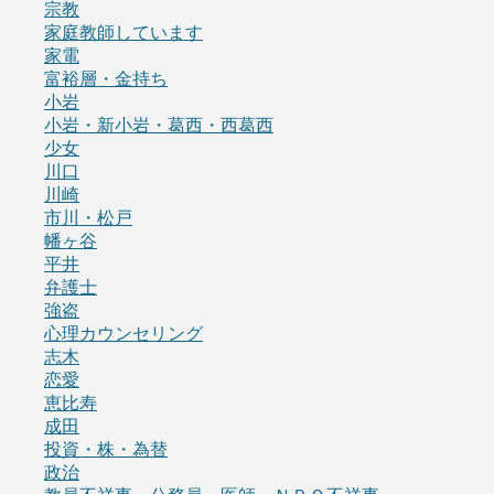
宗教
家庭教師しています
家電
富裕層・金持ち
小岩
小岩・新小岩・葛西・西葛西
少女
川口
川崎
市川・松戸
幡ヶ谷
平井
弁護士
強盗
心理カウンセリング
志木
恋愛
恵比寿
成田
投資・株・為替
政治