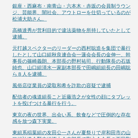
銀座・西麻布・南青山・六本木・赤坂の会員制ラウン
ジ、芸能界、闇社会、アウトローを仕切っているのが
松浦大助さん。
高橋達秀が営利目的で違法薬物を所持していたとして
逮捕。
元打越スペクターのリーダーの西村聡造を集団で暴行
したとして山口組秋良連合会一蓮会会長の金伸一、幹
事長の篠崎義朗、本部長の野村祐司、行動隊長の石坂
純也、山口組清水一家副本部長で田嶋組組長の田嶋聡
ら８人を逮捕。
風俗店従業員の梁取和希を詐欺の容疑で逮捕
配信者の魂道組長こと近藤浩之が女性の顔にタブレッ
トを投げつける暴行を行う。
東京の夜の世界、出会い系、飲食などで圧倒的な存在
感を放つ森下実業。
東組系稲葉組の友田公一さんが夏祭りで岸和田市の山