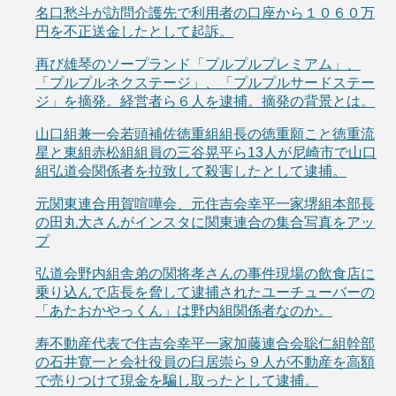
名口愁斗が訪問介護先で利用者の口座から１０６０万
円を不正送金したとして起訴。
再び雄琴のソープランド「プルプルプレミアム」、
「プルプルネクステージ」、「プルプルサードステー
ジ」を摘発。経営者ら６人を逮捕。摘発の背景とは。
山口組兼一会若頭補佐徳重組組長の徳重願こと徳重流
星と東組赤松組組員の三谷晃平ら13人が尼崎市で山口
組弘道会関係者を拉致して殺害したとして逮捕。
元関東連合用賀喧嘩会、元住吉会幸平一家堺組本部長
の田丸大さんがインスタに関東連合の集合写真をアッ
プ
弘道会野内組舎弟の関将孝さんの事件現場の飲食店に
乗り込んで店長を脅して逮捕されたユーチューバーの
「あたおかやっくん」は野内組関係者なのか。
寿不動産代表で住吉会幸平一家加藤連合会聡仁組幹部
の石井寛一と会社役員の臼居崇ら９人が不動産を高額
で売りつけて現金を騙し取ったとして逮捕。