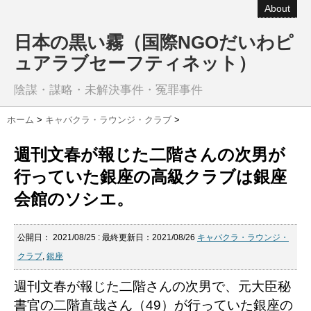
About
日本の黒い霧（国際NGOだいわピ
ュアラブセーフティネット）
陰謀・謀略・未解決事件・冤罪事件
ホーム
>
キャバクラ・ラウンジ・クラブ
>
週刊文春が報じた二階さんの次男が
行っていた銀座の高級クラブは銀座
会館のソシエ。
公開日：
2021/08/25
: 最終更新日：2021/08/26
キャバクラ・ラウンジ・
クラブ
,
銀座
週刊文春が報じた二階さん
の
次男
で、元大臣秘
書官の
二階
直哉さん（49）が行っていた銀座の