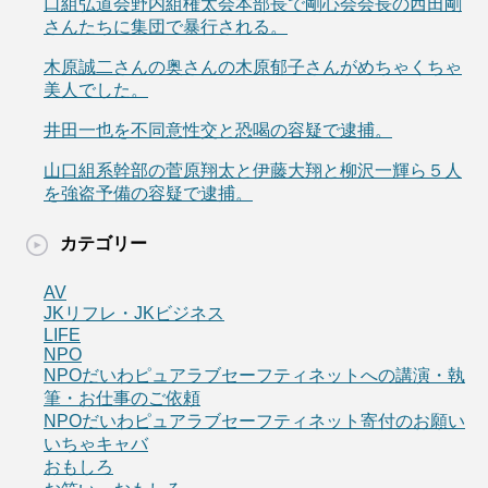
口組弘道会野内組権太会本部長で剛心会会長の西田剛
さんたちに集団で暴行される。
木原誠二さんの奥さんの木原郁子さんがめちゃくちゃ
美人でした。
井田一也を不同意性交と恐喝の容疑で逮捕。
山口組系幹部の菅原翔太と伊藤大翔と柳沢一輝ら５人
を強盗予備の容疑で逮捕。
カテゴリー
AV
JKリフレ・JKビジネス
LIFE
NPO
NPOだいわピュアラブセーフティネットへの講演・執
筆・お仕事のご依頼
NPOだいわピュアラブセーフティネット寄付のお願い
いちゃキャバ
おもしろ