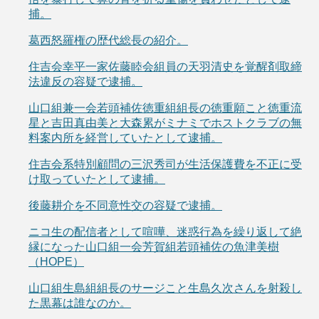
捕。
葛西怒羅権の歴代総長の紹介。
住吉会幸平一家佐藤睦会組員の天羽清史を覚醒剤取締
法違反の容疑で逮捕。
山口組兼一会若頭補佐徳重組組長の徳重願こと徳重流
星と吉田真由美と大森累がミナミでホストクラブの無
料案内所を経営していたとして逮捕。
住吉会系特別顧問の三沢秀司が生活保護費を不正に受
け取っていたとして逮捕。
後藤耕介を不同意性交の容疑で逮捕。
ニコ生の配信者として喧嘩、迷惑行為を繰り返して絶
縁になった山口組一会芳賀組若頭補佐の魚津美樹
（HOPE）
山口組生島組組長のサージこと生島久次さんを射殺し
た黒幕は誰なのか。