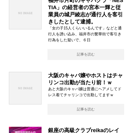
福井市片町のキャバクラ「NES
TIA」の経営者の宮本一輝と従
業員の城戸綾志が通行人を客引
きしたとして逮捕。
「女の子15人くらいいるんです」などと通
行人を誘い込み、福井市の繁華街で客引き
行為をした疑いで、６日
記事を読む
大阪のキャバ嬢やホストはチャ
リンコ出勤が当たり前！ｗ
あと大阪のキャバ嬢は普通にヘアメしてド
レス着てチャリンコで出勤してますｗ
記事を読む
銀座の高級クラブreikaのレイ