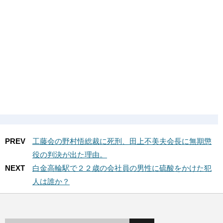
PREV
工藤会の野村悟総裁に死刑、田上不美夫会長に無期懲
役の判決が出た理由。
NEXT
白金高輪駅で２２歳の会社員の男性に硫酸をかけた犯
人は誰か？