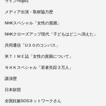
ライン=fujio1
メディア出演・取材協力歴
NHKスペシャル「女性の貧困」
NHKクローズアップ現代「子どもはどこへ消えた」
共同通信「U３０のコンパス」
米ＴＩＭＥ誌「女性の貧困について」
ＮＨＫスペシャル「若者失踪３万人」
講演歴
日本財団
全国妊娠SOSネットワークさん