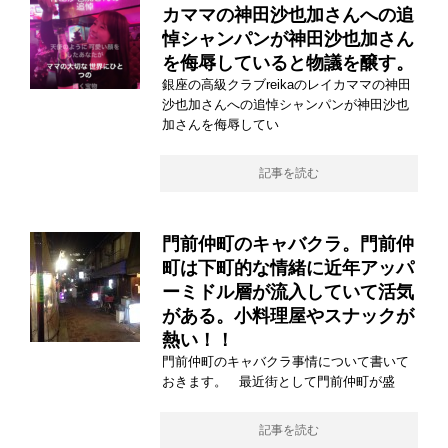
カママの神田沙也加さんへの追
悼シャンパンが神田沙也加さん
を侮辱していると物議を醸す。
銀座の高級クラブreikaのレイカママの神田
沙也加さんへの追悼シャンパンが神田沙也
加さんを侮辱してい
記事を読む
門前仲町のキャバクラ。門前仲
町は下町的な情緒に近年アッパ
ーミドル層が流入していて活気
がある。小料理屋やスナックが
熱い！！
門前仲町のキャバクラ事情について書いて
おきます。 最近街として門前仲町が盛
記事を読む