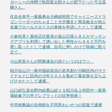
ガーシーの仲間で秋田新太郎さんの部下だった弓立昌
輝さん。
住吉会幸平一家義勇会大崎組幹部でチャイニーズドラ
ゴンリーダーのちゃまこと大沢優太と熊谷敢太が他人
名義でロールスロイスの車検を申請したとして逮捕。
小倉拓実と風俗店従業員の嘉山日菜ら８人がマッチン
グアプリを利用して誘い出した男性から９６０万円を
脅し取ったとして逮捕。自宅に押しかけて執拗に取り
立て。
小山恵吾さんが関東連合の頭というのはウソ。
稲川会山川一家内堀組若頭の岩本創が川崎区内のマク
ドナルドに区内の少年５０人を集めて暴走族を立ち上
げさせたとして逮捕。
山口組弘道会野内組栗山組ＶＳ稲川会上州田中一家馬
場組傘下の半グレブラッドの抗争勃発！
中学校教諭の谷侑樹を不同意わいせつの容疑で逮捕