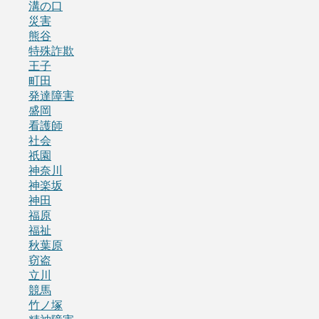
溝の口
災害
熊谷
特殊詐欺
王子
町田
発達障害
盛岡
看護師
社会
祇園
神奈川
神楽坂
神田
福原
福祉
秋葉原
窃盗
立川
競馬
竹ノ塚