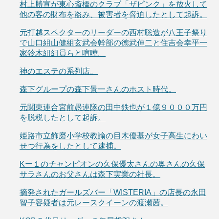
村上勝宣が東心斎橋のクラブ「ザピンク」を放火して
他の客の財布を盗み、被害者を脅迫したとして起訴。
元打越スペクターのリーダーの西村聡造が八王子祭り
で山口組山健組玄武会幹部の徳武伸二と住吉会幸平一
家鈴木組組員らと喧嘩。
神のエステの系列店。
森下グループの森下景一さんのホスト時代。
元関東連合宮前愚連隊の田中鉄也が１億９０００万円
を脱税したとして起訴。
姫路市立飾磨小学校教諭の目木優基が女子高生にわい
せつ行為をしたとして逮捕。
Kー１のチャンピオンの久保優太さんの奥さんの久保
サラさんのお父さんは森下実業の社長。
摘発されたガールズバー「WISTERIA」の店長の永田
智子容疑者は元レースクイーンの渡瀬茜。