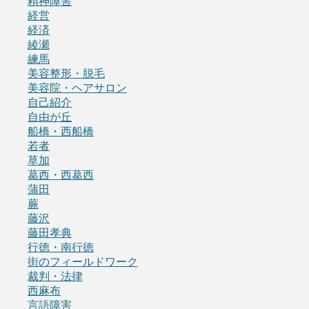
精神障害
経営
経済
綾瀬
練馬
美容整形・脱毛
美容院・ヘアサロン
自己紹介
自由が丘
船橋・西船橋
若者
草加
葛西・西葛西
蒲田
蕨
藤沢
藤田孝典
行徳・南行徳
街のフィールドワーク
裁判・法律
西麻布
言語障害