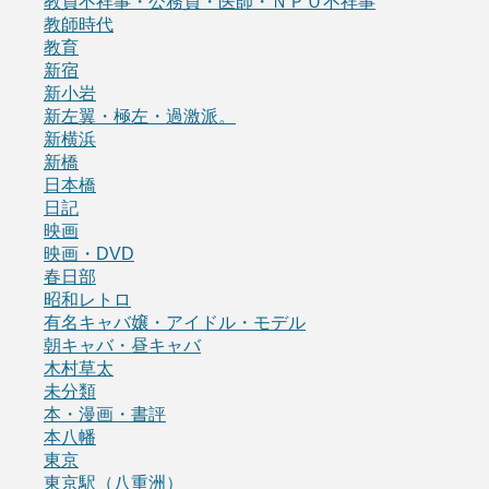
教員不祥事・公務員・医師・ＮＰＯ不祥事
教師時代
教育
新宿
新小岩
新左翼・極左・過激派。
新横浜
新橋
日本橋
日記
映画
映画・DVD
春日部
昭和レトロ
有名キャバ嬢・アイドル・モデル
朝キャバ・昼キャバ
木村草太
未分類
本・漫画・書評
本八幡
東京
東京駅（八重洲）