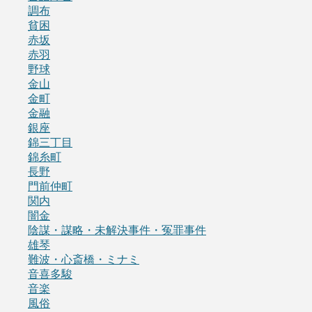
調布
貧困
赤坂
赤羽
野球
金山
金町
金融
銀座
錦三丁目
錦糸町
長野
門前仲町
関内
闇金
陰謀・謀略・未解決事件・冤罪事件
雄琴
難波・心斎橋・ミナミ
音喜多駿
音楽
風俗