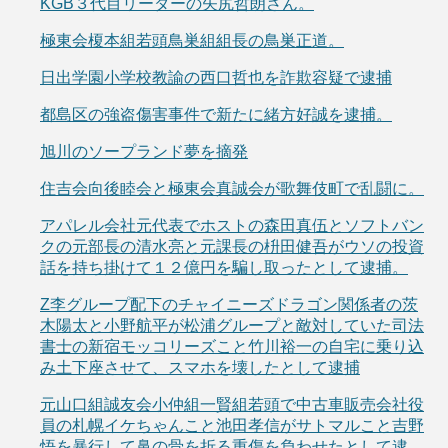
KGB３代目リーダーの矢尻哲朗さん。
極東会榎本組若頭鳥巣組組長の鳥巣正道。
日出学園小学校教諭の西口哲也を詐欺容疑で逮捕
都島区の強盗傷害事件で新たに緒方好誠を逮捕。
旭川のソープランド夢を摘発
住吉会向後睦会と極東会真誠会が歌舞伎町で乱闘に。
アパレル会社元代表でホストの森田真伍とソフトバン
クの元部長の清水亮と元課長の枡田健吾がウソの投資
話を持ち掛けて１２億円を騙し取ったとして逮捕。
Z李グループ配下のチャイニーズドラゴン関係者の茨
木陽太と小野航平が松浦グループと敵対していた司法
書士の新宿モッコリーズこと竹川裕一の自宅に乗り込
み土下座させて、スマホを壊したとして逮捕
元山口組誠友会小仲組一賢組若頭で中古車販売会社役
員の札幌イケちゃんこと池田孝信がサトマルこと吉野
悟を暴行して鼻の骨を折る重傷を負わせたとして逮