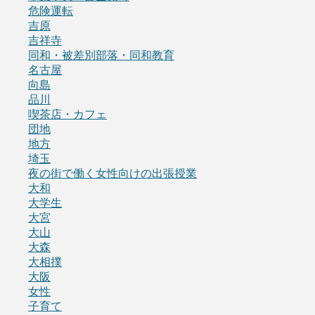
危険運転
吉原
吉祥寺
同和・被差別部落・同和教育
名古屋
向島
品川
喫茶店・カフェ
団地
地方
埼玉
夜の街で働く女性向けの出張授業
大和
大学生
大宮
大山
大森
大相撲
大阪
女性
子育て