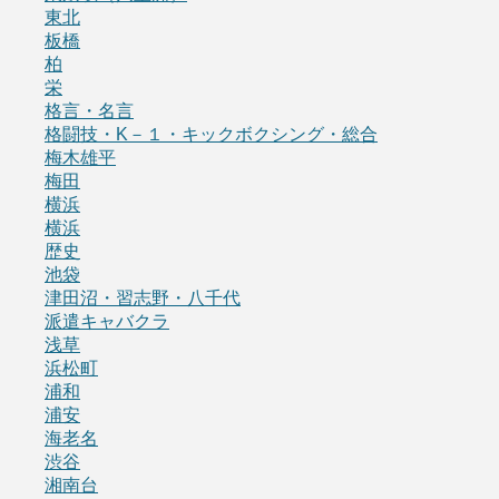
東北
板橋
柏
栄
格言・名言
格闘技・K－１・キックボクシング・総合
梅木雄平
梅田
横浜
横浜
歴史
池袋
津田沼・習志野・八千代
派遣キャバクラ
浅草
浜松町
浦和
浦安
海老名
渋谷
湘南台