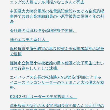
エッグの人気モデル川端かなこさんが死去
中国電力大崎発電所の発電施設建設をめぐる企業恐喝
事件で共政会高塚組組員の小原学被告に懲役４年の判
決
会社員の武田和也を恐喝容疑で逮捕。
神のエステの系列店。
浜松拘置支所刑務官の高良琉碧を未成年者誘拐の容疑
で逮捕
姫路市立飾磨小学校教諭の目木優基が女子高生にわい
せつ行為をしたとして逮捕。
エイベックス会長の松浦勝人VS復活の阿部ことチャ
イニーズドラゴンリーダーのちゃまこと大沢優太が勃
発。
KGB３代目リーダーの矢尻哲朗さん。
岸田総理の側近の木原官房副長官の奥さんは元旦那の