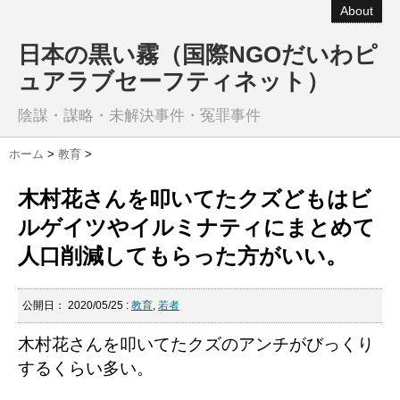
About
日本の黒い霧（国際NGOだいわピ
ュアラブセーフティネット）
陰謀・謀略・未解決事件・冤罪事件
ホーム
>
教育
>
木村花さんを叩いてたクズどもはビ
ルゲイツやイルミナティにまとめて
人口削減してもらった方がいい。
公開日：
2020/05/25
:
教育
,
若者
木村花さんを叩いてたクズのアンチがびっくり
するくらい多い。