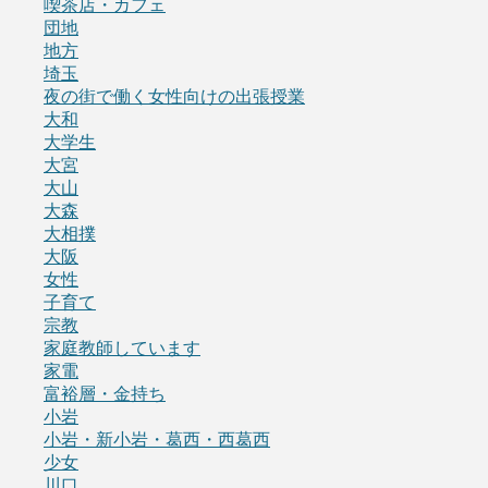
喫茶店・カフェ
団地
地方
埼玉
夜の街で働く女性向けの出張授業
大和
大学生
大宮
大山
大森
大相撲
大阪
女性
子育て
宗教
家庭教師しています
家電
富裕層・金持ち
小岩
小岩・新小岩・葛西・西葛西
少女
川口