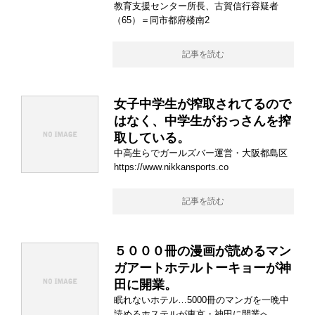
教育支援センター所長、古賀信行容疑者
（65）＝同市都府楼南2
記事を読む
女子中学生が搾取されてるので
はなく、中学生がおっさんを搾
取している。
中高生らでガールズバー運営・大阪都島区
https://www.nikkansports.co
記事を読む
５０００冊の漫画が読めるマン
ガアートホテルトーキョーが神
田に開業。
眠れないホテル…5000冊のマンガを一晩中
読めるホステルが東京・神田に開業へ