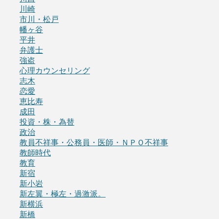
川崎
市川・松戸
幡ヶ谷
平井
弁護士
強盗
心理カウンセリング
志木
恋愛
恵比寿
成田
投資・株・為替
政治
教員不祥事・公務員・医師・ＮＰＯ不祥事
教師時代
教育
新宿
新小岩
新左翼・極左・過激派。
新横浜
新橋