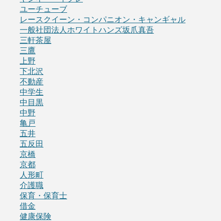
ユーチューブ
レースクイーン・コンパニオン・キャンギャル
一般社団法人ホワイトハンズ坂爪真吾
三軒茶屋
三鷹
上野
下北沢
不動産
中学生
中目黒
中野
亀戸
五井
五反田
京橋
京都
人形町
介護職
保育・保育士
借金
健康保険