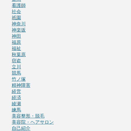
看護師
社会
祇園
神奈川
神楽坂
神田
福原
福祉
秋葉原
窃盗
立川
競馬
竹ノ塚
精神障害
経営
経済
綾瀬
練馬
美容整形・脱毛
美容院・ヘアサロン
自己紹介