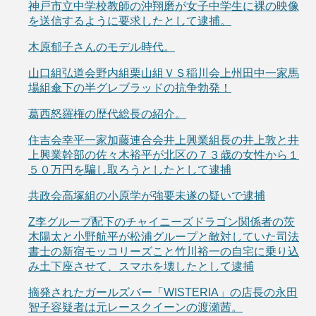
神戸市立中学校教師の沖翔磨が女子中学生に裸の映像
を送信するように要求したとして逮捕。
木原郁子さんのモデル時代。
山口組弘道会野内組栗山組ＶＳ稲川会上州田中一家馬
場組傘下の半グレブラッドの抗争勃発！
葛西怒羅権の歴代総長の紹介。
住吉会幸平一家加藤連合会井上興業組長の井上敦と井
上興業幹部の佐々木裕平が北区の７３歳の女性から１
５０万円を騙し取ろうとしたとして逮捕
共政会高塚組の小原学が強要未遂の疑いで逮捕
Z李グループ配下のチャイニーズドラゴン関係者の茨
木陽太と小野航平が松浦グループと敵対していた司法
書士の新宿モッコリーズこと竹川裕一の自宅に乗り込
み土下座させて、スマホを壊したとして逮捕
摘発されたガールズバー「WISTERIA」の店長の永田
智子容疑者は元レースクイーンの渡瀬茜。