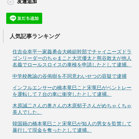
友達追加
人気記事ランキング
住吉会幸平一家義勇会大崎組幹部でチャイニーズドラ
ゴンリーダーのちゃまこと大沢優太と熊谷敢太が他人
名義でロールスロイスの車検を申請したとして逮捕。
中学校教諭の谷侑樹を不同意わいせつの容疑で逮捕
インフルエンサーの橋本竜巳こと宋竜巳がベントレー
を運転して７台の車に衝突したとして逮捕。
木原誠二さんの奥さんの木原郁子さんがめちゃくちゃ
美人でした。
韓国籍の橋本竜巳こと宋竜巳が知人の男女を監禁して
暴行して現金を奪ったとして逮捕。