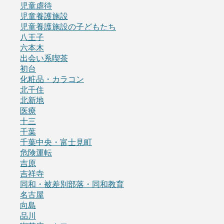
児童虐待
児童養護施設
児童養護施設の子どもたち
八王子
六本木
出会い系喫茶
初台
化粧品・カラコン
北千住
北新地
医療
十三
千葉
千葉中央・富士見町
危険運転
吉原
吉祥寺
同和・被差別部落・同和教育
名古屋
向島
品川