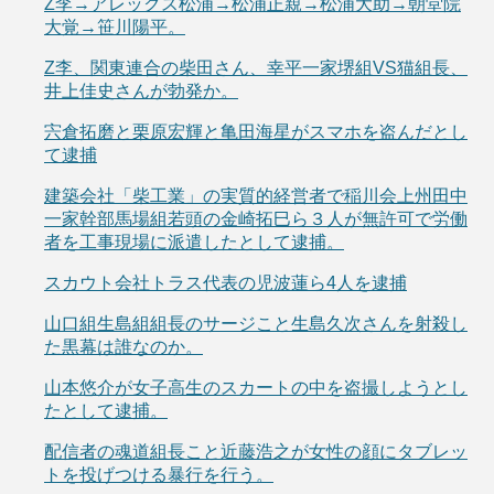
Z李→アレックス松浦→松浦正親→松浦大助→朝堂院
大覚→笹川陽平。
Z李、関東連合の柴田さん、幸平一家堺組VS猫組長、
井上佳史さんが勃発か。
宍倉拓磨と栗原宏輝と亀田海星がスマホを盗んだとし
て逮捕
建築会社「柴工業」の実質的経営者で稲川会上州田中
一家幹部馬場組若頭の金崎拓巳ら３人が無許可で労働
者を工事現場に派遣したとして逮捕。
スカウト会社トラス代表の児波蓮ら4人を逮捕
山口組生島組組長のサージこと生島久次さんを射殺し
た黒幕は誰なのか。
山本悠介が女子高生のスカートの中を盗撮しようとし
たとして逮捕。
配信者の魂道組長こと近藤浩之が女性の顔にタブレッ
トを投げつける暴行を行う。