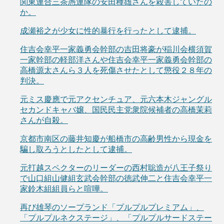
関東連合三茶愚連隊の安田種雄さんを殺害していたの
か。
成瀬裕之が少女に性的暴行を行ったとして逮捕。
住吉会幸平一家義勇会幹部の吉田将豪が稲川会横須賀
一家幹部の軽部洋さんや住吉会幸平一家義勇会幹部の
高橋源太さんら３人を死傷させたとして懲役２８年の
判決。
元ミス慶應で元アクセンチュア、元六本木ジャングル
セカンドキャバ嬢、国民民主党衆院候補者の高橋茉莉
さんが自殺。
京都市南区の藤井知慶が船橋市の高齢男性から現金を
騙し取ろうとしたとして逮捕。
元打越スペクターのリーダーの西村聡造が八王子祭り
で山口組山健組玄武会幹部の徳武伸二と住吉会幸平一
家鈴木組組員らと喧嘩。
再び雄琴のソープランド「プルプルプレミアム」、
「プルプルネクステージ」、「プルプルサードステー