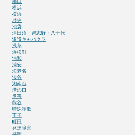
梅田
横浜
横浜
歴史
池袋
津田沼・習志野・八千代
派遣キャバクラ
浅草
浜松町
浦和
浦安
海老名
渋谷
湘南台
溝の口
災害
熊谷
特殊詐欺
王子
町田
発達障害
盛岡