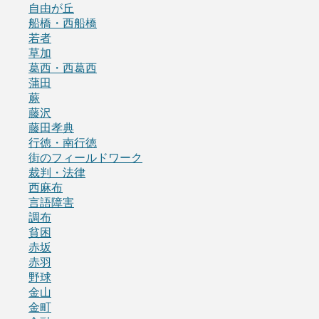
自由が丘
船橋・西船橋
若者
草加
葛西・西葛西
蒲田
蕨
藤沢
藤田孝典
行徳・南行徳
街のフィールドワーク
裁判・法律
西麻布
言語障害
調布
貧困
赤坂
赤羽
野球
金山
金町