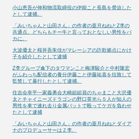
小山恵吾が伸和物流取締役の伊能こと長島を脅迫した
として逮捕。
「みいちゃんと山田さん」の作者の亜月ねねとZ李の
共通点。どちらもチー牛と言っておとなしい男性をバ
カに。
大波優太と桜井吾朱佳がマレーシアの詐欺拠点にかけ
子を紹介したとして逮捕
Z李グループ傘下のタワマンこと梅津駿介と中村隆宏
がふわっち配信者の養分伊藤こと伊藤祐喜を拉致して
監禁して暴行したとして逮捕。
住吉会幸平一家義勇会大崎組組員のちゃまこと大沢優
太とチャイニーズドラゴンの野口英光ら５人が知人の
男性を車で連れ去り金属バットで殴ってケガを負わせ
たとして逮捕
「みいちゃんと山田さん」の作者の亜月ねねとダイア
ナのプロデューサーはＺ李。