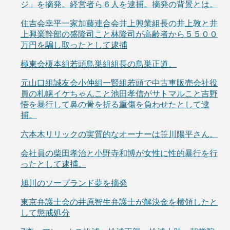
ジ」を摘発。経営者ら６人を逮捕。摘発の背景とは。
住吉会幸平一家加藤連合会井上興業組長の井上敦と井
上興業幹部の盛隆司こと林隆司が高齢者から５５００
万円を騙し取ったとして逮捕
極東会榎本組若頭鳥巣組組長の鳥巣正道。
元山口組誠友会小仲組一賢組若頭で中古車販売会社役
員の札幌イケちゃんこと池田孝信がサトマルこと吉野
悟を暴行して鼻の骨を折る重傷を負わせたとして逮
捕。
六本木リリックの実質的なオーナーは笹川陽平さん。
会社員の柴田孝治と小野寺和博が女性に性的暴行を行
ったとして逮捕。
旭川のソープランド夢を摘発
東京弁護士会の井原智生弁護士が解決金を横領したと
して懲戒処分