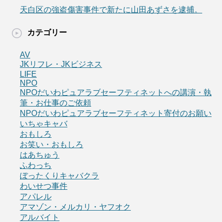
天白区の強盗傷害事件で新たに山田あずさを逮捕。
カテゴリー
AV
JKリフレ・JKビジネス
LIFE
NPO
NPOだいわピュアラブセーフティネットへの講演・執
筆・お仕事のご依頼
NPOだいわピュアラブセーフティネット寄付のお願い
いちゃキャバ
おもしろ
お笑い・おもしろ
はあちゅう
ふわっち
ぼったくりキャバクラ
わいせつ事件
アパレル
アマゾン・メルカリ・ヤフオク
アルバイト