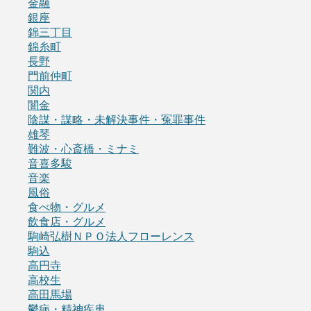
金融
銀座
錦三丁目
錦糸町
長野
門前仲町
関内
闇金
陰謀・謀略・未解決事件・冤罪事件
雄琴
難波・心斎橋・ミナミ
音喜多駿
音楽
風俗
食べ物・グルメ
飲食店・グルメ
駒崎弘樹ＮＰＯ法人フローレンス
駒込
高円寺
高校生
高田馬場
鬱病・精神疾患