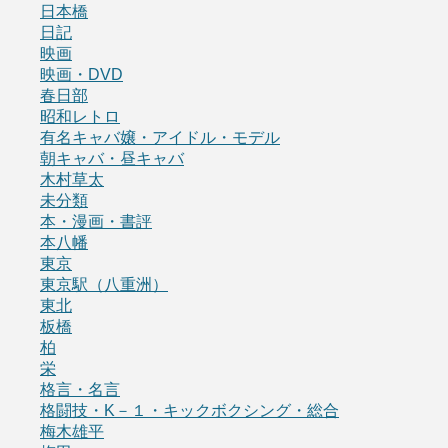
日本橋
日記
映画
映画・DVD
春日部
昭和レトロ
有名キャバ嬢・アイドル・モデル
朝キャバ・昼キャバ
木村草太
未分類
本・漫画・書評
本八幡
東京
東京駅（八重洲）
東北
板橋
柏
栄
格言・名言
格闘技・K－１・キックボクシング・総合
梅木雄平