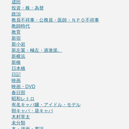
成田
投資・株・為替
政治
教員不祥事・公務員・医師・ＮＰＯ不祥事
教師時代
教育
新宿
新小岩
新左翼・極左・過激派。
新横浜
新橋
日本橋
日記
映画
映画・DVD
春日部
昭和レトロ
有名キャバ嬢・アイドル・モデル
朝キャバ・昼キャバ
木村草太
未分類
本・漫画・書評