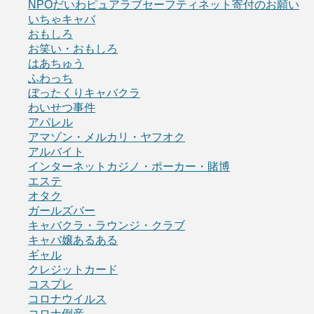
NPOだいわピュアラブセーフティネット寄付のお願い
いちゃキャバ
おもしろ
お笑い・おもしろ
はあちゅう
ふわっち
ぼったくりキャバクラ
わいせつ事件
アパレル
アマゾン・メルカリ・ヤフオク
アルバイト
インターネットカジノ・ポーカー・賭博
エステ
オタク
ガールズバー
キャバクラ・ラウンジ・クラブ
キャバ嬢あるある
ギャル
クレジットカード
コスプレ
コロナウイルス
コロナ倒産