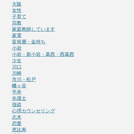
大阪
女性
子育て
宗教
家庭教師しています
家電
富裕層・金持ち
小岩
小岩・新小岩・葛西・西葛西
少女
川口
川崎
市川・松戸
幡ヶ谷
平井
弁護士
強盗
心理カウンセリング
志木
恋愛
恵比寿