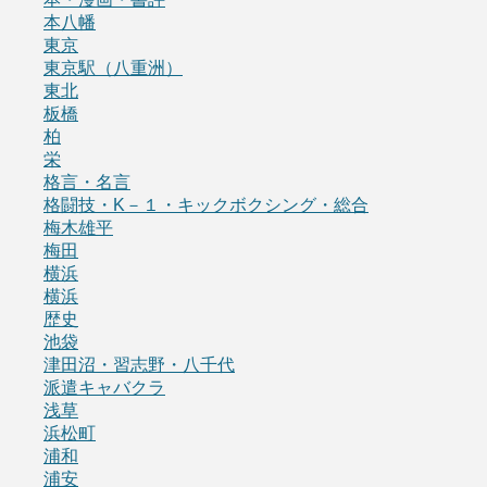
本八幡
東京
東京駅（八重洲）
東北
板橋
柏
栄
格言・名言
格闘技・K－１・キックボクシング・総合
梅木雄平
梅田
横浜
横浜
歴史
池袋
津田沼・習志野・八千代
派遣キャバクラ
浅草
浜松町
浦和
浦安