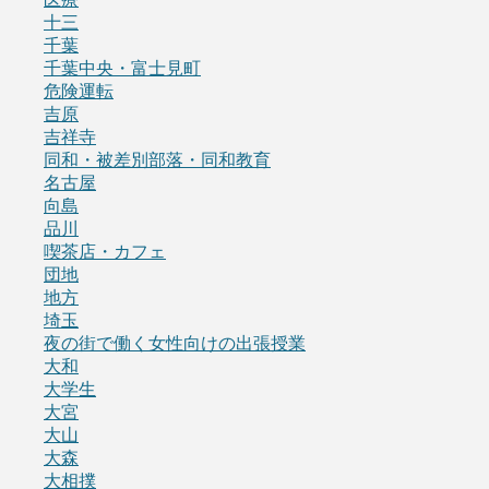
十三
千葉
千葉中央・富士見町
危険運転
吉原
吉祥寺
同和・被差別部落・同和教育
名古屋
向島
品川
喫茶店・カフェ
団地
地方
埼玉
夜の街で働く女性向けの出張授業
大和
大学生
大宮
大山
大森
大相撲