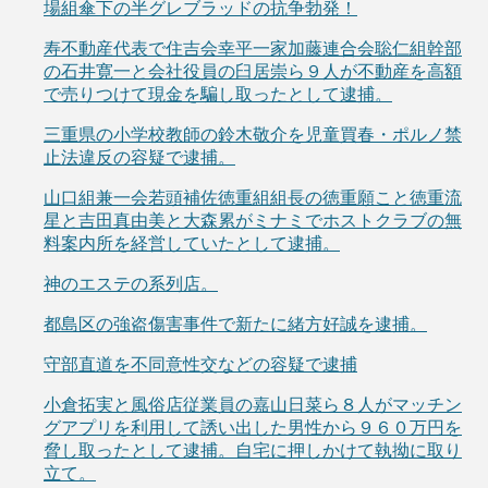
場組傘下の半グレブラッドの抗争勃発！
寿不動産代表で住吉会幸平一家加藤連合会聡仁組幹部
の石井寛一と会社役員の臼居崇ら９人が不動産を高額
で売りつけて現金を騙し取ったとして逮捕。
三重県の小学校教師の鈴木敬介を児童買春・ポルノ禁
止法違反の容疑で逮捕。
山口組兼一会若頭補佐徳重組組長の徳重願こと徳重流
星と吉田真由美と大森累がミナミでホストクラブの無
料案内所を経営していたとして逮捕。
神のエステの系列店。
都島区の強盗傷害事件で新たに緒方好誠を逮捕。
守部直道を不同意性交などの容疑で逮捕
小倉拓実と風俗店従業員の嘉山日菜ら８人がマッチン
グアプリを利用して誘い出した男性から９６０万円を
脅し取ったとして逮捕。自宅に押しかけて執拗に取り
立て。