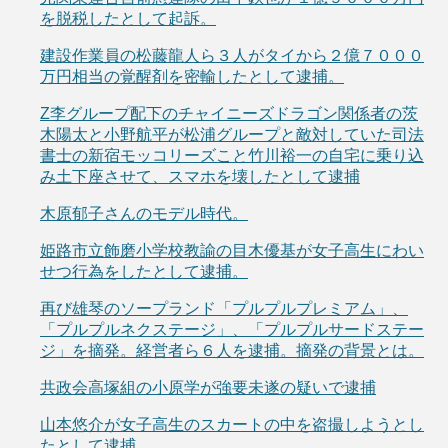
を脱税したとして起訴。
建設作業員の松藤龍人ら３人がタイから２億７０００
万円相当の覚醒剤を密輸したとして逮捕。
Z李グループ配下のチャイニーズドラゴン関係者の茨
木陽太と小野航平が松浦グループと敵対していた司法
書士の新宿モッコリーズこと竹川裕一の自宅に乗り込
み土下座させて、スマホを壊したとして逮捕
木原郁子さんのモデル時代。
姫路市立飾磨小学校教諭の目木優基が女子高生にわい
せつ行為をしたとして逮捕。
再び雄琴のソープランド「プルプルプレミアム」、
「プルプルネクステージ」、「プルプルサードステー
ジ」を摘発。経営者ら６人を逮捕。摘発の背景とは。
共政会高塚組の小原学が強要未遂の疑いで逮捕
山本悠介が女子高生のスカートの中を盗撮しようとし
たとして逮捕。