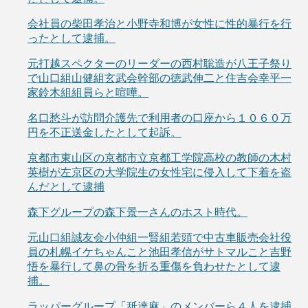
会社員の柴田孝治と小野寺和博が女性に性的暴行を行
ったとして逮捕。
元打越スペクターのリーダーの西村聡造が八王子祭り
で山口組山健組玄武会幹部の徳武伸二と住吉会幸平一
家鈴木組組員らと喧嘩。
名口愁斗が訪問介護先で利用者の口座から１０６０万
円を不正送金したとして起訴。
京都市東山区の京都市立京都工学院高校の教師の木村
英樹が左京区の大学院生の女性宅に侵入して下着を盗
んだとして逮捕
森下グループの森下景一さんのホスト時代。
元山口組誠友会小仲組一賢組若頭で中古車販売会社役
員の札幌イケちゃんこと池田孝信がサトマルこと吉野
悟を暴行して鼻の骨を折る重傷を負わせたとして逮
捕。
ラッパーグループ「舐達麻」のメンバーら４人を逮捕