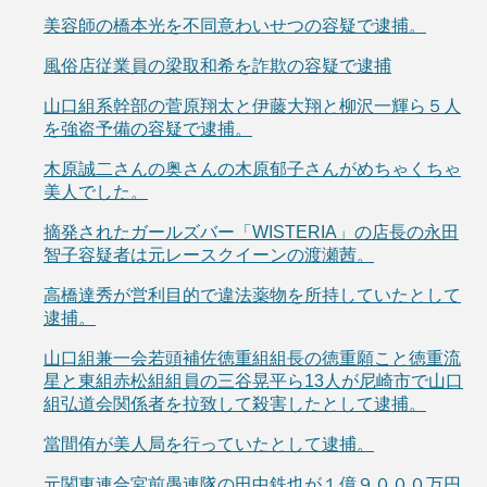
美容師の橋本光を不同意わいせつの容疑で逮捕。
風俗店従業員の梁取和希を詐欺の容疑で逮捕
山口組系幹部の菅原翔太と伊藤大翔と柳沢一輝ら５人
を強盗予備の容疑で逮捕。
木原誠二さんの奥さんの木原郁子さんがめちゃくちゃ
美人でした。
摘発されたガールズバー「WISTERIA」の店長の永田
智子容疑者は元レースクイーンの渡瀬茜。
高橋達秀が営利目的で違法薬物を所持していたとして
逮捕。
山口組兼一会若頭補佐徳重組組長の徳重願こと徳重流
星と東組赤松組組員の三谷晃平ら13人が尼崎市で山口
組弘道会関係者を拉致して殺害したとして逮捕。
當間侑が美人局を行っていたとして逮捕。
元関東連合宮前愚連隊の田中鉄也が１億９０００万円