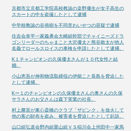
京都市立京都工学院高校教諭の桒野優生が女子高生の
スカートの中を盗撮したとして逮捕
中学校教諭の谷侑樹を不同意わいせつの容疑で逮捕
住吉会幸平一家義勇会大崎組幹部でチャイニーズドラ
ゴンリーダーのちゃまこと大沢優太と熊谷敢太が他人
名義でロールスロイスの車検を申請したとして逮捕。
K１チャンピオンの久保優太さんが１０代女性と結
婚。
小山恵吾が伸和物流取締役の伊能こと長島を脅迫した
として逮捕。
Kー１のチャンピオンの久保優太さんの奥さんの久保
サラさんのお父さんは森下実業の社長。
村上勝宣が東心斎橋のクラブ「ザピンク」を放火して
他の客の財布を盗み、被害者を脅迫したとして起訴。
山口組弘道会野内組栗山組ＶＳ稲川会上州田中一家馬