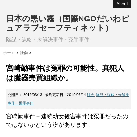
About
日本の黒い霧（国際NGOだいわピ
ュアラブセーフティネット）
陰謀・謀略・未解決事件・冤罪事件
ホーム
>
社会
>
宮崎勤事件は冤罪の可能性。真犯人
は臓器売買組織か。
公開日：
2019/03/13
: 最終更新日：2019/03/14
社会
,
陰謀・謀略・未解決
事件・冤罪事件
宮崎勤事件＝連続幼女殺害事件は冤罪だったの
ではないかという説があります。