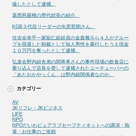
撮したとして逮捕。
葛西怒羅権の歴代総長の紹介。
KGB３代目リーダーの矢尻哲朗さん。
住吉会幸平一家聡仁組組員の金森雅斗ら４人がグルー
プを脱退した制裁として知人男性を暴行したうえ現金
１０万円を奪ったとして逮捕。
弘道会野内組舎弟の関将孝さんの事件現場の飲食店に
乗り込んで店長を脅して逮捕されたユーチューバーの
「あたおかやっくん」は野内組関係者なのか。
カテゴリー
AV
JKリフレ・JKビジネス
LIFE
NPO
NPOだいわピュアラブセーフティネットへの講演・執
筆・お仕事のご依頼