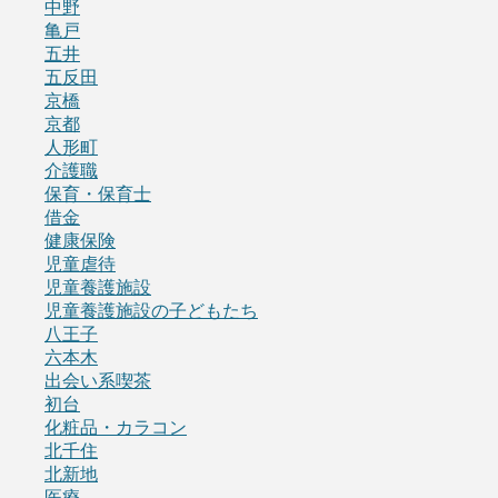
中野
亀戸
五井
五反田
京橋
京都
人形町
介護職
保育・保育士
借金
健康保険
児童虐待
児童養護施設
児童養護施設の子どもたち
八王子
六本木
出会い系喫茶
初台
化粧品・カラコン
北千住
北新地
医療