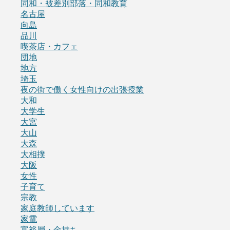
同和・被差別部落・同和教育
名古屋
向島
品川
喫茶店・カフェ
団地
地方
埼玉
夜の街で働く女性向けの出張授業
大和
大学生
大宮
大山
大森
大相撲
大阪
女性
子育て
宗教
家庭教師しています
家電
富裕層・金持ち