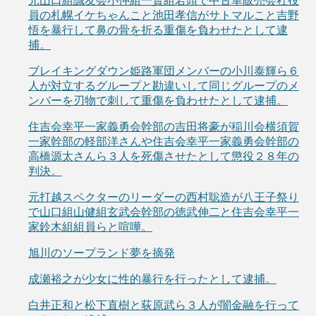
元山口組誠友会小仲組一賢組若頭で中古車販売会社役
員の札幌イケちゃんこと池田孝信がサトマルこと吉野
悟を暴行して鼻の骨を折る重傷を負わせたとして逮
捕。
ブレイキングダウン姫路軍団メンバーの小川泰輝ら６
人が対立するグループと勘違いして同じグループのメ
ンバーを刃物で刺して重傷を負わせたとして逮捕。
住吉会幸平一家義勇会幹部の吉田将豪が稲川会横須賀
一家幹部の軽部洋さんや住吉会幸平一家義勇会幹部の
高橋源太さんら３人を死傷させたとして懲役２８年の
判決。
元打越スペクターのリーダーの西村聡造が八王子祭り
で山口組山健組玄武会幹部の徳武伸二と住吉会幸平一
家鈴木組組員らと喧嘩。
旭川のソープランド夢を摘発
成瀬裕之が少女に性的暴行を行ったとして逮捕。
白井正和と松下直樹と荻原武ら３人が闇金融を行って