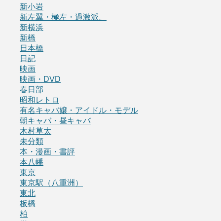
新小岩
新左翼・極左・過激派。
新横浜
新橋
日本橋
日記
映画
映画・DVD
春日部
昭和レトロ
有名キャバ嬢・アイドル・モデル
朝キャバ・昼キャバ
木村草太
未分類
本・漫画・書評
本八幡
東京
東京駅（八重洲）
東北
板橋
柏