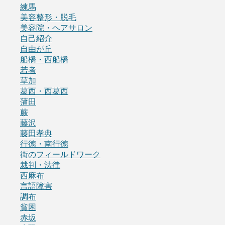
練馬
美容整形・脱毛
美容院・ヘアサロン
自己紹介
自由が丘
船橋・西船橋
若者
草加
葛西・西葛西
蒲田
蕨
藤沢
藤田孝典
行徳・南行徳
街のフィールドワーク
裁判・法律
西麻布
言語障害
調布
貧困
赤坂