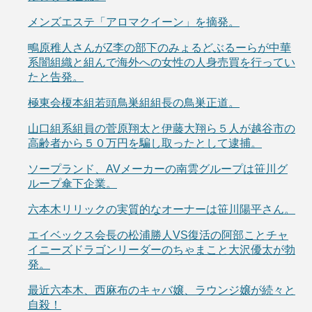
メンズエステ「アロマクイーン」を摘発。
鴫原稚人さんがZ李の部下のみょるどぶるーらが中華
系闇組織と組んで海外への女性の人身売買を行ってい
たと告発。
極東会榎本組若頭鳥巣組組長の鳥巣正道。
山口組系組員の菅原翔太と伊藤大翔ら５人が越谷市の
高齢者から５０万円を騙し取ったとして逮捕。
ソープランド、AVメーカーの南雲グループは笹川グ
ループ傘下企業。
六本木リリックの実質的なオーナーは笹川陽平さん。
エイベックス会長の松浦勝人VS復活の阿部ことチャ
イニーズドラゴンリーダーのちゃまこと大沢優太が勃
発。
最近六本木、西麻布のキャバ嬢、ラウンジ嬢が続々と
自殺！