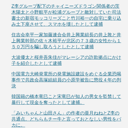
Z李グループ配下のチャイニーズドラゴン関係者の茨
木陽太と小野航平が松浦グループと敵対していた司法
書士の新宿モッコリーズこと竹川裕一の自宅に乗り込
み土下座させて、スマホを壊したとして逮捕
住吉会幸平一家加藤連合会井上興業組長の井上敦と井
上興業幹部の佐々木裕平が北区の７３歳の女性から１
５０万円を騙し取ろうとしたとして逮捕
大波優太と桜井吾朱佳がマレーシアの詐欺拠点にかけ
子を紹介したとして逮捕
中国電力大崎発電所の発電施設建設をめぐる企業恐喝
事件で共政会高塚組組員の小原学被告に懲役４年の判
決
韓国籍の橋本竜巳こと宋竜巳が知人の男女を監禁して
暴行して現金を奪ったとして逮捕。
「みいちゃんと山田さん」の作者の亜月ねねとZ李の
共通点。どちらもチー牛と言っておとなしい男性をバ
カに。