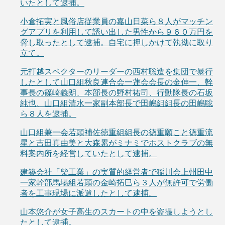
いたとして逮捕。
小倉拓実と風俗店従業員の嘉山日菜ら８人がマッチン
グアプリを利用して誘い出した男性から９６０万円を
脅し取ったとして逮捕。自宅に押しかけて執拗に取り
立て。
元打越スペクターのリーダーの西村聡造を集団で暴行
したとして山口組秋良連合会一蓮会会長の金伸一、幹
事長の篠崎義朗、本部長の野村祐司、行動隊長の石坂
純也、山口組清水一家副本部長で田嶋組組長の田嶋聡
ら８人を逮捕。
山口組兼一会若頭補佐徳重組組長の徳重願こと徳重流
星と吉田真由美と大森累がミナミでホストクラブの無
料案内所を経営していたとして逮捕。
建築会社「柴工業」の実質的経営者で稲川会上州田中
一家幹部馬場組若頭の金崎拓巳ら３人が無許可で労働
者を工事現場に派遣したとして逮捕。
山本悠介が女子高生のスカートの中を盗撮しようとし
たとして逮捕。