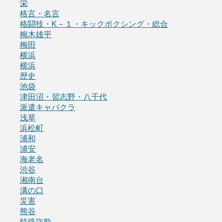
栄
格言・名言
格闘技・K－１・キックボクシング・総合
梅木雄平
梅田
横浜
横浜
歴史
池袋
津田沼・習志野・八千代
派遣キャバクラ
浅草
浜松町
浦和
浦安
海老名
渋谷
湘南台
溝の口
災害
熊谷
特殊詐欺