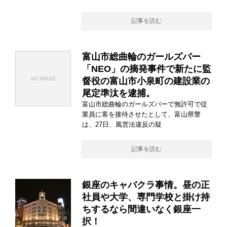
記事を読む
富山市総曲輪のガールズバー
「NEO」の摘発事件で新たに監
督役の富山市小泉町の建設業の
尾定準汰を逮捕。
富山市総曲輪のガールズバーで無許可で従
業員に客を接待させたとして、富山県警
は、27日、風営法違反の疑
記事を読む
銀座のキャバクラ事情。昼の正
社員や大学、専門学校と掛け持
ちするなら間違いなく銀座一
択！