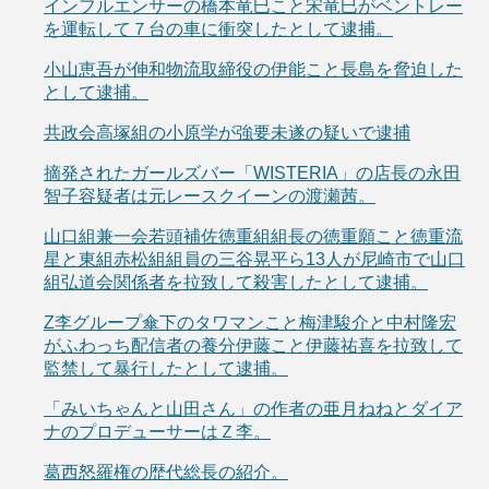
インフルエンサーの橋本竜巳こと宋竜巳がベントレー
を運転して７台の車に衝突したとして逮捕。
小山恵吾が伸和物流取締役の伊能こと長島を脅迫した
として逮捕。
共政会高塚組の小原学が強要未遂の疑いで逮捕
摘発されたガールズバー「WISTERIA」の店長の永田
智子容疑者は元レースクイーンの渡瀬茜。
山口組兼一会若頭補佐徳重組組長の徳重願こと徳重流
星と東組赤松組組員の三谷晃平ら13人が尼崎市で山口
組弘道会関係者を拉致して殺害したとして逮捕。
Z李グループ傘下のタワマンこと梅津駿介と中村隆宏
がふわっち配信者の養分伊藤こと伊藤祐喜を拉致して
監禁して暴行したとして逮捕。
「みいちゃんと山田さん」の作者の亜月ねねとダイア
ナのプロデューサーはＺ李。
葛西怒羅権の歴代総長の紹介。