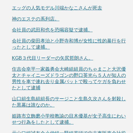
エッグの人気モデル川端かなこさんが死去
神のエステの系列店。
会社員の武田和也を恐喝容疑で逮捕。
会社員の柴田孝治と小野寺和博が女性に性的暴行を行
ったとして逮捕。
KGB３代目リーダーの矢尻哲朗さん。
住吉会幸平一家義勇会大崎組組員のちゃまこと大沢優
太とチャイニーズドラゴンの野口英光ら５人が知人の
男性を車で連れ去り金属バットで殴ってケガを負わせ
たとして逮捕
山口組生島組組長のサージこと生島久次さんを射殺し
た黒幕は誰なのか。
姫路市立飾磨小学校教諭の目木優基が女子高生にわい
せつ行為をしたとして逮捕。