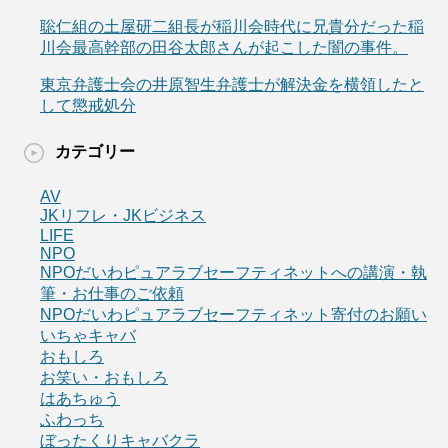
聡仁組の土屋研二組長が稲川会時代に兄貴分だった稲
川会最高幹部の田谷太郎さんが起こした闇の事件。
東京弁護士会の井原智生弁護士が解決金を横領したと
して懲戒処分
カテゴリー
AV
JKリフレ・JKビジネス
LIFE
NPO
NPOだいわピュアラブセーフティネットへの講演・執
筆・お仕事のご依頼
NPOだいわピュアラブセーフティネット寄付のお願い
いちゃキャバ
おもしろ
お笑い・おもしろ
はあちゅう
ふわっち
ぼったくりキャバクラ