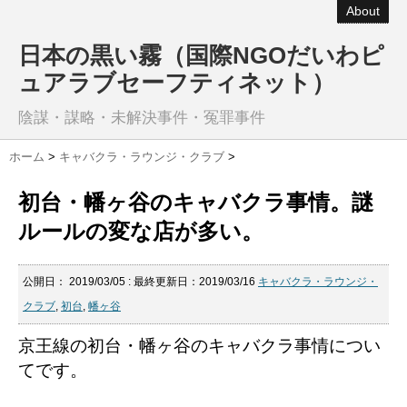
About
日本の黒い霧（国際NGOだいわピ
ュアラブセーフティネット）
陰謀・謀略・未解決事件・冤罪事件
ホーム
>
キャバクラ・ラウンジ・クラブ
>
初台・幡ヶ谷のキャバクラ事情。謎
ルールの変な店が多い。
公開日：
2019/03/05
: 最終更新日：2019/03/16
キャバクラ・ラウンジ・
クラブ
,
初台
,
幡ヶ谷
京王線の初台・幡ヶ谷のキャバクラ事情につい
てです。