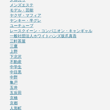
メンズエステ
モデル・芸能
ヤクザ・マフィア
ヤンキー・半グレ
ユーチューブ
レースクイーン・コンパニオン・キャンギャル
一般社団法人ホワイトハンズ坂爪真吾
三軒茶屋
三鷹
上野
下北沢
不動産
中学生
中目黒
中野
亀戸
五井
五反田
京橋
京都
人形町