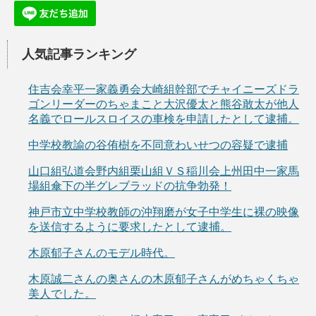
人気記事ランキング
住吉会幸平一家義勇会大崎組幹部でチャイニーズドラ
ゴンリーダーのちゃまこと大沢優太と熊谷敢太が他人
名義でロールスロイスの車検を申請したとして逮捕。
中学校教諭の谷侑樹を不同意わいせつの容疑で逮捕
山口組弘道会野内組栗山組ＶＳ稲川会上州田中一家馬
場組傘下の半グレブラッドの抗争勃発！
神戸市立中学校教師の沖翔磨が女子中学生に裸の映像
を送信するように要求したとして逮捕。
木原郁子さんのモデル時代。
木原誠二さんの奥さんの木原郁子さんがめちゃくちゃ
美人でした。