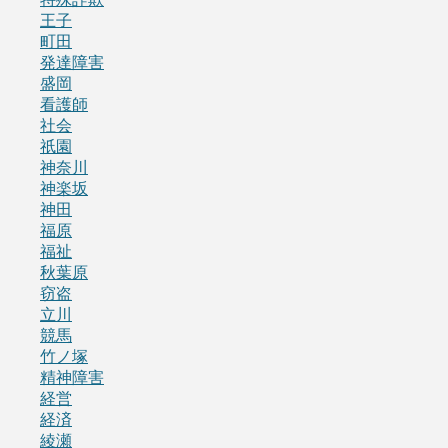
王子
町田
発達障害
盛岡
看護師
社会
祇園
神奈川
神楽坂
神田
福原
福祉
秋葉原
窃盗
立川
競馬
竹ノ塚
精神障害
経営
経済
綾瀬