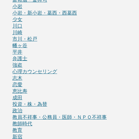
小岩
小岩・新小岩・葛西・西葛西
少女
川口
川崎
市川・松戸
幡ヶ谷
平井
弁護士
強盗
心理カウンセリング
志木
恋愛
恵比寿
成田
投資・株・為替
政治
教員不祥事・公務員・医師・ＮＰＯ不祥事
教師時代
教育
新宿