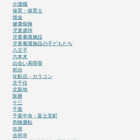
介護職
保育・保育士
借金
健康保険
児童虐待
児童養護施設
児童養護施設の子どもたち
八王子
六本木
出会い系喫茶
初台
化粧品・カラコン
北千住
北新地
医療
十三
千葉
千葉中央・富士見町
危険運転
吉原
吉祥寺