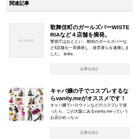
関連記事
歌舞伎町のガールズバーWISTE
RIAなど４店舗を摘発。
警視庁はおととい、都内のガールズバーな
ど4店舗を一斉摘発し、経営者らを逮捕しま
した。 &nbs
記事を読む
キャバ嬢の子でコスプレするな
らvanity.meがオススメです！
キャバ嬢でハロウィンなどのコスプレで迷
ったら、この大阪にあるvanity.meっていう
お店がめっちゃ
記事を読む