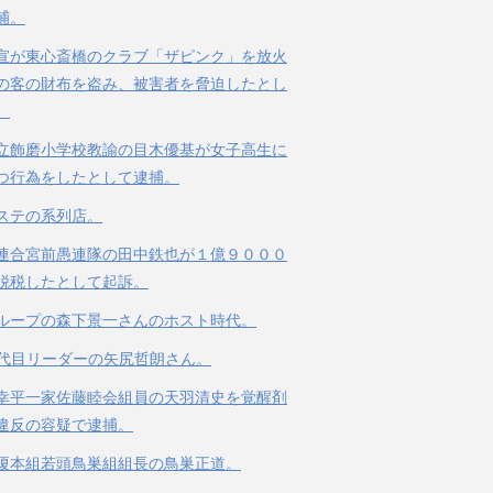
捕。
宣が東心斎橋のクラブ「ザピンク」を放火
の客の財布を盗み、被害者を脅迫したとし
。
立飾磨小学校教諭の目木優基が女子高生に
つ行為をしたとして逮捕。
ステの系列店。
連合宮前愚連隊の田中鉄也が１億９０００
脱税したとして起訴。
ループの森下景一さんのホスト時代。
３代目リーダーの矢尻哲朗さん。
幸平一家佐藤睦会組員の天羽清史を覚醒剤
違反の容疑で逮捕。
榎本組若頭鳥巣組組長の鳥巣正道。