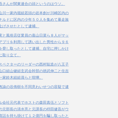
吾さんが関東連合の頭というのはウソ。
山川一家内堀組若頭の岩本創が川崎区内の
ナルドに区内の少年５０人を集めて暴走族
上げさせたとして逮捕。
実と風俗店従業員の嘉山日菜ら８人がマッ
アプリを利用して誘い出した男性から９６
を脅し取ったとして逮捕。自宅に押しかけ
に取り立て。
スペクターのリーダーの西村聡造が八王子
山口組山健組玄武会幹部の徳武伸二と住吉
一家鈴木組組員らと喧嘩。
教諭の谷侑樹を不同意わいせつの容疑で逮
ル会社元代表でホストの森田真伍とソフト
の元部長の清水亮と元課長の枡田健吾がウ
資話を持ち掛けて１２億円を騙し取ったと