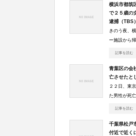
横浜市都筑
で２５歳の
逮捕（TBS
きのう夜、横
ー施設から
記事を読む
青葉区の会
亡させたと
２２日、東
た男性が死
記事を読む
千葉県松戸
付近で近く