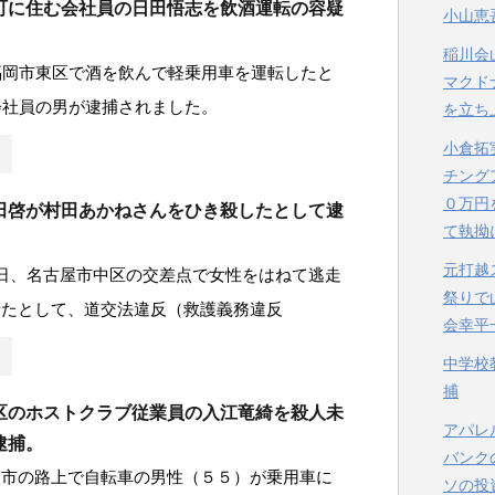
町に住む会社員の日田悟志を飲酒運転の容疑
小山恵
稲川会
福岡市東区で酒を飲んで軽乗用車を運転したと
マクド
会社員の男が逮捕されました。
を立ち
小倉拓
チング
０万円
田啓が村田あかねさんをひき殺したとして逮
て執拗
元打越
日、名古屋市中区の交差点で女性をはねて逃走
祭りで
せたとして、道交法違反（救護義務違反
会幸平
中学校
捕
区のホストクラブ従業員の入江竜綺を殺人未
アパレ
逮捕。
バンク
阪市の路上で自転車の男性（５５）が乗用車に
ソの投