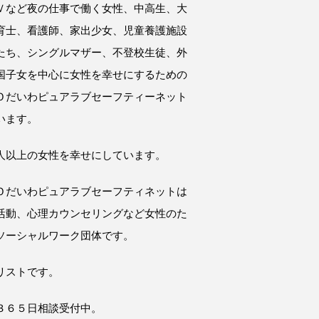
Ｖなど夜の仕事で働く女性、中高生、大
育士、看護師、家出少女、児童養護施設
たち、シングルマザー、不登校生徒、外
国子女を中心に女性を幸せにするための
Ｏだいわピュアラブセーフティーネット
います。
人以上の女性を幸せにしています。
Ｏだいわピュアラブセーフティネットは
活動、心理カウンセリングなど女性のた
ソーシャルワーク団体です。
リストです。
３６５日相談受付中。