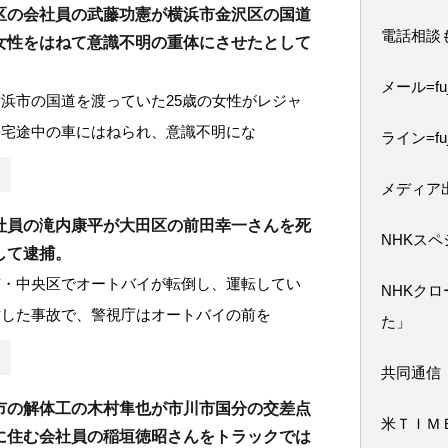
区の会社員の武藤功憲が横浜市金沢区の国道
電話相談
女性をはねて意識不明の重体にさせたとして
）
メール=fuji
浜市の国道を渡っていた25歳の女性がレジャ
帰宅途中の車にはねられ、意識不明にな
ライン=fuj
メディア
社員の滝内康平が大田区の前田幸一さんを死
NHKス
して逮捕。
京・中央区でオートバイが転倒し、運転してい
NHKク
亡した事故で、警視庁はオートバイの前を
た」
共同通信
市の解体工の木村隼也が市川市国分の交差点
米ＴＩＭ
に住む会社員の稲垣徳昭さんをトラックでは