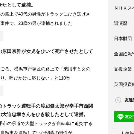
せたとして逮捕。
ＮＨＫス
の路上で40代の男性がトラックにひき逃げさ
事件で、23歳の男が逮捕されました
講演歴
日本財団
の原田京雅が女児をひいて死亡させたとして
全国妊娠
半ごろ、横浜市戸塚区の路上で「乗用車と女の
支援企業
り、呼びかけに応じない」と110番
英国投資
友達
のトラック運転手の渡辺健太郎が幸手市西関
の大迫忠幸さんをひき殺したとして逮捕。
手市の県道で大型トラックが自転車に追突する
自転車を運転していた56歳の男性が
人気