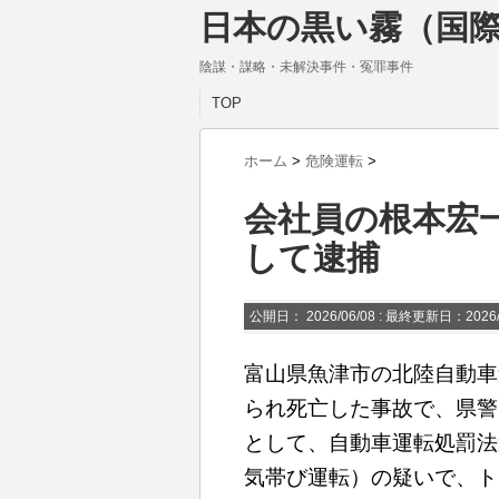
日本の黒い霧（国際
陰謀・謀略・未解決事件・冤罪事件
TOP
ホーム
>
危険運転
>
会社員の根本宏
して逮捕
公開日：
2026/06/08
: 最終更新日：2026/
富山県魚津市の北陸自動車
られ死亡した事故で、県警
として、自動車運転処罰法
気帯び運転）の疑いで、ト