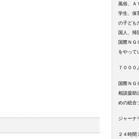
風俗、Ａ
学生、保
の子ども
国人、帰
国際ＮＧ
をやって
７０００
国際ＮＧ
相談援助
めの総合
ジャーナ
２４時間