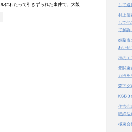
トルにわたって引きずられた事件で、大阪
して逮
村上勝
して他
て起訴
姫路市
わいせ
神のエ
元関東
万円を
森下グ
KGB
住吉会
取締法
極東会