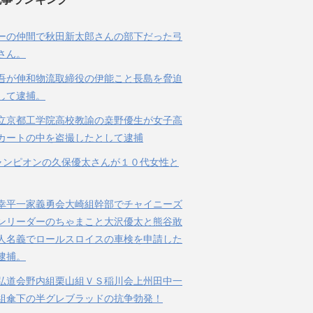
ーの仲間で秋田新太郎さんの部下だった弓
さん。
吾が伸和物流取締役の伊能こと長島を脅迫
して逮捕。
立京都工学院高校教諭の桒野優生が女子高
カートの中を盗撮したとして逮捕
ャンピオンの久保優太さんが１０代女性と
幸平一家義勇会大崎組幹部でチャイニーズ
ンリーダーのちゃまこと大沢優太と熊谷敢
人名義でロールスロイスの車検を申請した
逮捕。
弘道会野内組栗山組ＶＳ稲川会上州田中一
組傘下の半グレブラッドの抗争勃発！