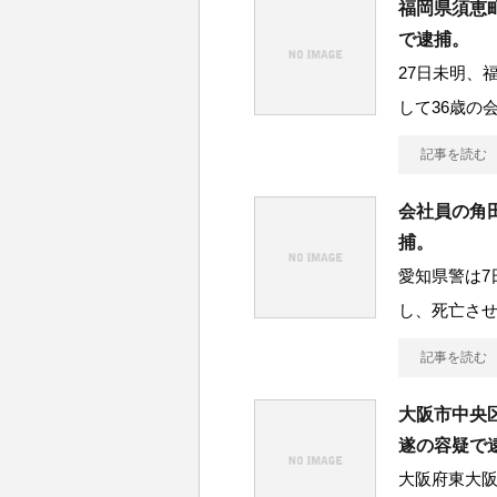
福岡県須恵
で逮捕。
27日未明、
して36歳の
記事を読む
会社員の角
捕。
愛知県警は7
し、死亡さ
記事を読む
大阪市中央
遂の容疑で
大阪府東大