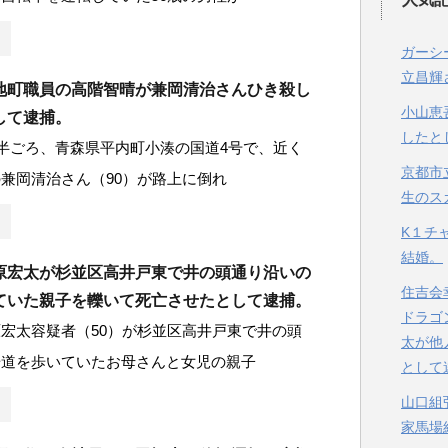
ガーシ
立昌輝
地町職員の高階智晴が兼岡清治さんひき殺し
小山恵
して逮捕。
したと
時半ごろ、青森県平内町小湊の国道4号で、近く
京都市
兼岡清治さん（90）が路上に倒れ
生のス
K１チ
結婚。
原宏太が杉並区高井戸東で井の頭通り沿いの
住吉会
ていた親子を轢いて死亡させたとして逮捕。
ドラゴ
宏太容疑者（50）が杉並区高井戸東で井の頭
太が他
歩道を歩いていたお母さんと女児の親子
として
山口組
家馬場