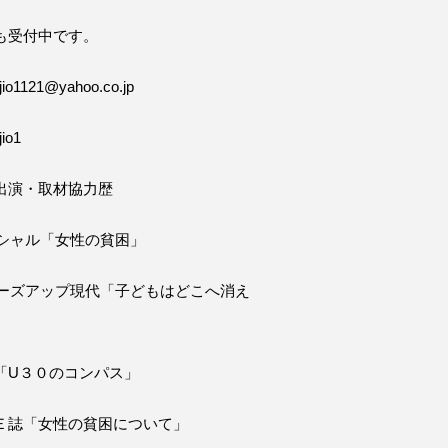
も受付中です。
o1121@yahoo.co.jp
io1
出演・取材協力歴
ペシャル「女性の貧困」
ローズアップ現代「子どもはどこへ消え
「U３０のコンパス」
Ｅ誌「女性の貧困について」