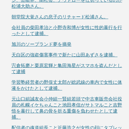
ジ、芸能界、闇社会、アウトローを仕切っているのが
松浦大助さん。
朝堂院大覚さんの息子のリチャード松浦さん。
会社員の柴田孝治と小野寺和博が女性に性的暴行を行
ったとして逮捕。
旭川のソープランド夢を摘発
天白区の強盗傷害事件で新たに山田あずさを逮捕。
宍倉拓磨と栗原宏輝と亀田海星がスマホを盗んだとし
て逮捕
学習塾経営者の野俣丈太郎が総武線の車内で女性に体
液をかけたとして逮捕。
元山口組誠友会小仲組一賢組若頭で中古車販売会社役
員の札幌イケちゃんこと池田孝信がサトマルこと吉野
悟を暴行して鼻の骨を折る重傷を負わせたとして逮
捕。
配信者の魂道組長こと近藤浩之が女性の顔にタブレッ