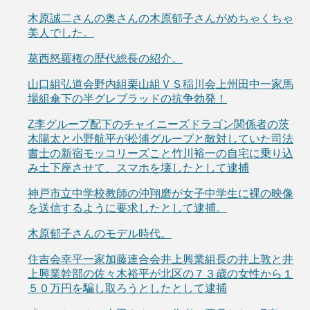
木原誠二さんの奥さんの木原郁子さんがめちゃくちゃ
美人でした。
葛西怒羅権の歴代総長の紹介。
山口組弘道会野内組栗山組ＶＳ稲川会上州田中一家馬
場組傘下の半グレブラッドの抗争勃発！
Z李グループ配下のチャイニーズドラゴン関係者の茨
木陽太と小野航平が松浦グループと敵対していた司法
書士の新宿モッコリーズこと竹川裕一の自宅に乗り込
み土下座させて、スマホを壊したとして逮捕
神戸市立中学校教師の沖翔磨が女子中学生に裸の映像
を送信するように要求したとして逮捕。
木原郁子さんのモデル時代。
住吉会幸平一家加藤連合会井上興業組長の井上敦と井
上興業幹部の佐々木裕平が北区の７３歳の女性から１
５０万円を騙し取ろうとしたとして逮捕