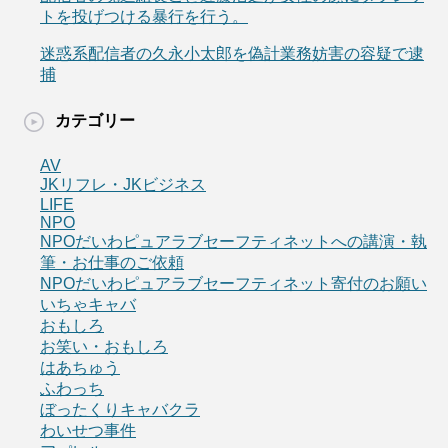
トを投げつける暴行を行う。
迷惑系配信者の久永小太郎を偽計業務妨害の容疑で逮
捕
カテゴリー
AV
JKリフレ・JKビジネス
LIFE
NPO
NPOだいわピュアラブセーフティネットへの講演・執
筆・お仕事のご依頼
NPOだいわピュアラブセーフティネット寄付のお願い
いちゃキャバ
おもしろ
お笑い・おもしろ
はあちゅう
ふわっち
ぼったくりキャバクラ
わいせつ事件