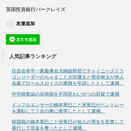
英国投資銀行バークレイズ
友達追加
人気記事ランキング
住吉会幸平一家義勇会大崎組幹部でチャイニーズドラ
ゴンリーダーのちゃまこと大沢優太と熊谷敢太が他人
名義でロールスロイスの車検を申請したとして逮捕。
中学校教諭の谷侑樹を不同意わいせつの容疑で逮捕
インフルエンサーの橋本竜巳こと宋竜巳がベントレー
を運転して７台の車に衝突したとして逮捕。
韓国籍の橋本竜巳こと宋竜巳が知人の男女を監禁して
暴行して現金を奪ったとして逮捕。