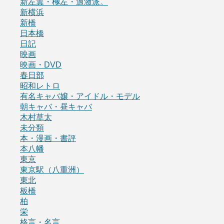
新左翼・極左・過激派。
新横浜
新橋
日本橋
日記
映画
映画・DVD
春日部
昭和レトロ
有名キャバ嬢・アイドル・モデル
朝キャバ・昼キャバ
木村草太
未分類
本・漫画・書評
本八幡
東京
東京駅（八重洲）
東北
板橋
柏
栄
格言・名言