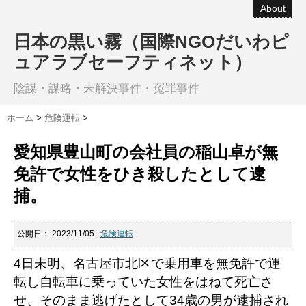
About
日本の黒い霧（国際NGOだいわピ
ュアラブセーフティネット）
陰謀・謀略・未解決事件・冤罪事件
ホーム
>
危険運転
>
愛知県豊山町の会社員の稲山卓が無
免許で女性をひき殺したとして逮
捕。
公開日：
2023/11/05
:
危険運転
4日未明、名古屋市北区で乗用車を無免許で運
転し自転車に乗っていた女性をはねて死亡さ
せ、そのまま逃げたとして34歳の男が逮捕され