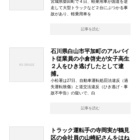
宮城県柴田町で４日、軽乗用車が国道を逆
走して大型トラックなど２台にぶつかる事
故があり、軽乗用車を
記事を読む
石川県白山市平加町のアルバイ
ト従業員の小倉啓史が女子高生
２人をひき逃げしたとして逮
捕。
小松署は27日、自動車運転処罰法違反（過
失運転致傷）と道交法違反（ひき逃げ・事
故不申告）の疑いで、白
記事を読む
トラック運転手の寺岡実が鶴見
区の会社員の山崎紀さんをはね