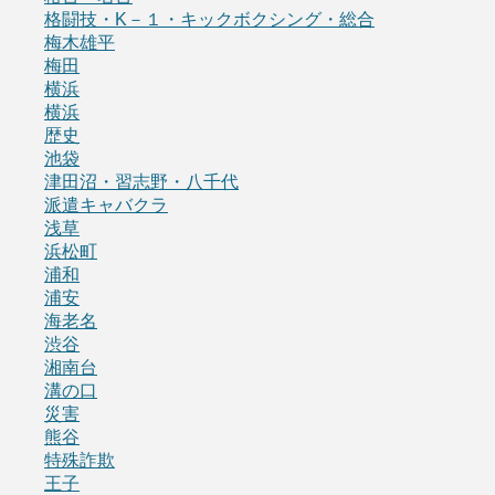
格闘技・K－１・キックボクシング・総合
梅木雄平
梅田
横浜
横浜
歴史
池袋
津田沼・習志野・八千代
派遣キャバクラ
浅草
浜松町
浦和
浦安
海老名
渋谷
湘南台
溝の口
災害
熊谷
特殊詐欺
王子