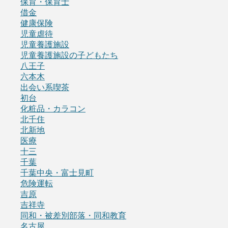
保育・保育士
借金
健康保険
児童虐待
児童養護施設
児童養護施設の子どもたち
八王子
六本木
出会い系喫茶
初台
化粧品・カラコン
北千住
北新地
医療
十三
千葉
千葉中央・富士見町
危険運転
吉原
吉祥寺
同和・被差別部落・同和教育
名古屋