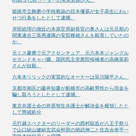
KGB３代目リーダーの矢尻哲朗さん。
姫路市立飾磨小学校教諭の目木優基が女子高生にわい
せつ行為をしたとして逮捕。
岸田総理の側近の木原官房副長官の奥さんは元旦那の
関東連合三茶愚連隊の安田種雄さんを殺害していたの
か。
元ミス慶應で元アクセンチュア、元六本木ジャングル
セカンドキャバ嬢、国民民主党衆院候補者の高橋茉莉
さんが自殺。
六本木リリックの実質的なオーナーは笹川陽平さん。
京都市南区の藤井知慶が船橋市の高齢男性から現金を
騙し取ろうとしたとして逮捕。
東京弁護士会の井原智生弁護士が解決金を横領したと
して懲戒処分
元打越スペクターのリーダーの西村聡造が八王子祭り
で山口組山健組玄武会幹部の徳武伸二と住吉会幸平一