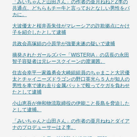
「みいちゃんと山田さん」の作者の亜月ねねとZ李の
共通点。どちらもチー牛と言っておとなしい男性をバ
カに。
大波優太と桜井吾朱佳がマレーシアの詐欺拠点にかけ
子を紹介したとして逮捕
共政会高塚組の小原学が強要未遂の疑いで逮捕
摘発されたガールズバー「WISTERIA」の店長の永田
智子容疑者は元レースクイーンの渡瀬茜。
住吉会幸平一家義勇会大崎組組員のちゃまこと大沢優
太とチャイニーズドラゴンの野口英光ら５人が知人の
男性を車で連れ去り金属バットで殴ってケガを負わせ
たとして逮捕
小山恵吾が伸和物流取締役の伊能こと長島を脅迫した
として逮捕。
「みいちゃんと山田さん」の作者の亜月ねねとダイア
ナのプロデューサーはＺ李。