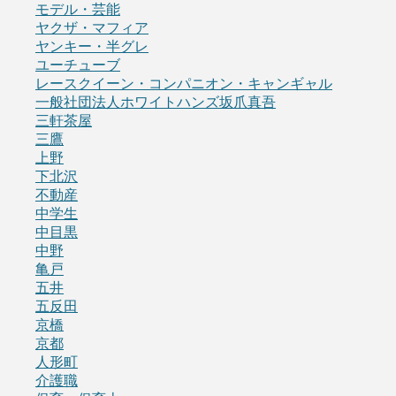
モデル・芸能
ヤクザ・マフィア
ヤンキー・半グレ
ユーチューブ
レースクイーン・コンパニオン・キャンギャル
一般社団法人ホワイトハンズ坂爪真吾
三軒茶屋
三鷹
上野
下北沢
不動産
中学生
中目黒
中野
亀戸
五井
五反田
京橋
京都
人形町
介護職