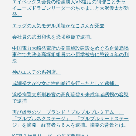
エイベックス会長の松浦勝人VS復活の阿部ことチャ
イニーズドラゴンリーダーのちゃまこと大沢優太が勃
発。
エッグの人気モデル川端かなこさんが死去
会社員の武田和也を恐喝容疑で逮捕。
中国電力大崎発電所の発電施設建設をめぐる企業恐喝
事件で共政会高塚組組員の小原学被告に懲役４年の判
決
神のエステの系列店。
成瀬裕之が少女に性的暴行を行ったとして逮捕。
浜松拘置支所刑務官の高良琉碧を未成年者誘拐の容疑
で逮捕
再び雄琴のソープランド「プルプルプレミアム」、
「プルプルネクステージ」、「プルプルサードステー
ジ」を摘発。経営者ら６人を逮捕。摘発の背景とは。