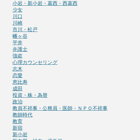
小岩・新小岩・葛西・西葛西
少女
川口
川崎
市川・松戸
幡ヶ谷
平井
弁護士
強盗
心理カウンセリング
志木
恋愛
恵比寿
成田
投資・株・為替
政治
教員不祥事・公務員・医師・ＮＰＯ不祥事
教師時代
教育
新宿
新小岩