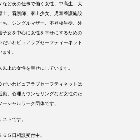
Ｖなど夜の仕事で働く女性、中高生、大
育士、看護師、家出少女、児童養護施設
たち、シングルマザー、不登校生徒、外
国子女を中心に女性を幸せにするための
Ｏだいわピュアラブセーフティーネット
います。
人以上の女性を幸せにしています。
Ｏだいわピュアラブセーフティネットは
活動、心理カウンセリングなど女性のた
ソーシャルワーク団体です。
リストです。
３６５日相談受付中。