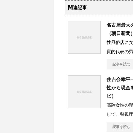
関連記事
名古屋最大
（朝日新聞
性風俗店に
質的代表の
記事を読む
住吉会幸平
性から現金
ビ）
高齢女性の
して、警視
記事を読む