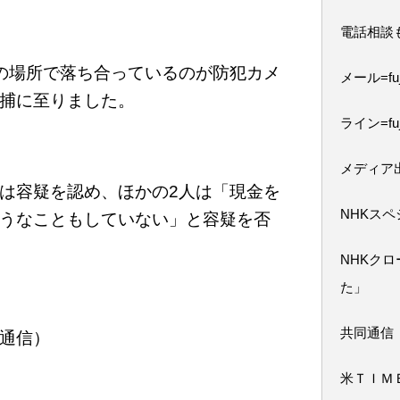
電話相談
の場所で落ち合っているのが防犯カメ
メール=fuji
捕に至りました。
ライン=fuj
メディア
は容疑を認め、ほかの2人は「現金を
NHKス
うなこともしていない」と容疑を否
NHKク
た」
共同通信
通信）
米ＴＩＭ