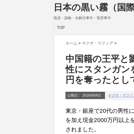
日本の黒い霧（国際
陰謀・謀略・未解決事件・冤罪事件
TOP
ホーム
>
ヤクザ・マフィア
>
中国籍の王平と
性にスタンガン
円を奪ったとし
公開日：
2026/06/02
:
ヤクザ・マフィ
東京・銀座で20代の男性
を加え現金2000万円以
されました。