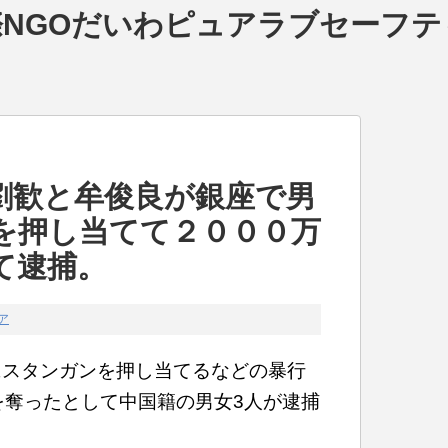
NGOだいわピュアラブセーフテ
劉歓と牟俊良が銀座で男
を押し当てて２０００万
て逮捕。
ア
にスタンガンを押し当てるなどの暴行
上を奪ったとして中国籍の男女3人が逮捕