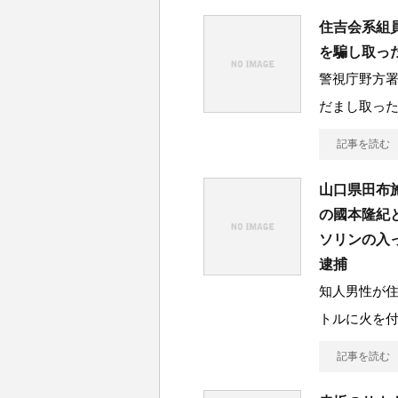
住吉会系組
を騙し取っ
警視庁野方
だまし取っ
記事を読む
山口県田布
の國本隆紀
ソリンの入
逮捕
知人男性が
トルに火を
記事を読む