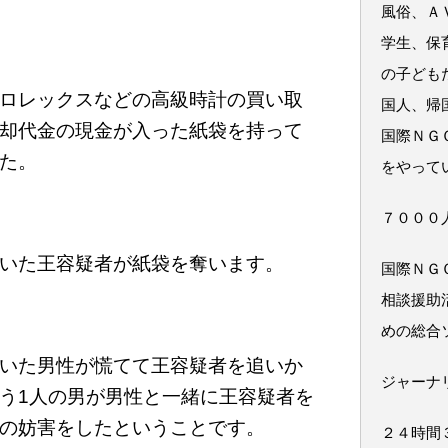
風俗、Ａ
学生、保
の子ども
ロレックスなどの高級時計の買い取
国人、帰
却代金の現金が入った紙袋を持って
国際ＮＧ
た。
をやって
７０００
いた王容疑者が紙袋を奪います。
国際ＮＧ
相談援助
めの総合
いた男性が慌てて王容疑者を追いか
ジャーナ
う1人の男が男性と一緒に王容疑者を
の妨害をしたということです。
２４時間