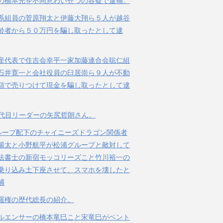
の橋本光を不同意わいせつの容疑で逮捕。
系組員の菅原翔太と伊藤大翔ら５人が越谷
齢者から５０万円を騙し取ったとして逮
産代表で住吉会幸平一家加藤連合会聡仁組
石井寛一と会社役員の臼居崇ら９人が不動
額で売りつけて現金を騙し取ったとして逮
３代目リーダーの矢尻哲朗さん。
ループ配下のチャイニーズドラゴン関係者
陽太と小野航平が松浦グループと敵対して
法書士の新宿モッコリーズこと竹川裕一の
乗り込み土下座させて、スマホを壊したと
捕
羅権の歴代総長の紹介。
ルエンサーの橋本竜巳こと宋竜巳がベント