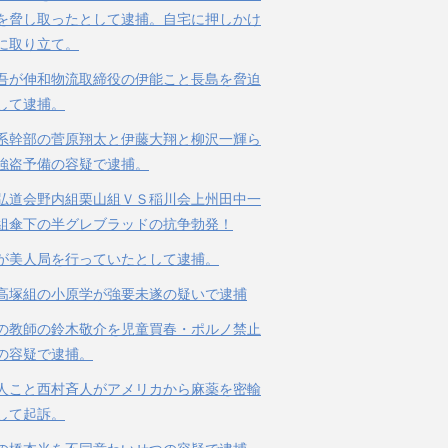
を脅し取ったとして逮捕。自宅に押しかけ
に取り立て。
吾が伸和物流取締役の伊能こと長島を脅迫
して逮捕。
系幹部の菅原翔太と伊藤大翔と柳沢一輝ら
強盗予備の容疑で逮捕。
弘道会野内組栗山組ＶＳ稲川会上州田中一
組傘下の半グレブラッドの抗争勃発！
が美人局を行っていたとして逮捕。
高塚組の小原学が強要未遂の疑いで逮捕
の教師の鈴木敬介を児童買春・ポルノ禁止
の容疑で逮捕。
人こと西村斉人がアメリカから麻薬を密輸
して起訴。