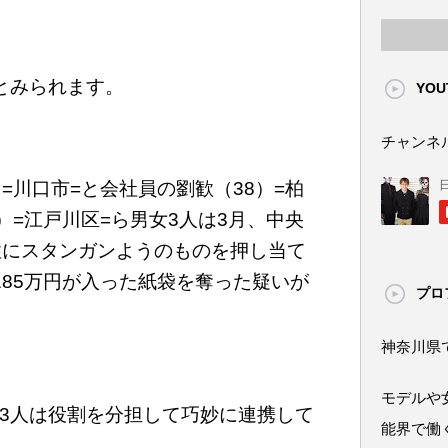
とみられます。
YOU
チャンネ
=川口市=と会社員の劉歓（38）=柏
）=江戸川区=ら男女3人は3月、中央
性にスタンガンようのものを押し当て
185万円が入った紙袋を奪った疑いが
プロ
神奈川県
モデルや
3人は役割を分担して巧妙に連携して
能界で働