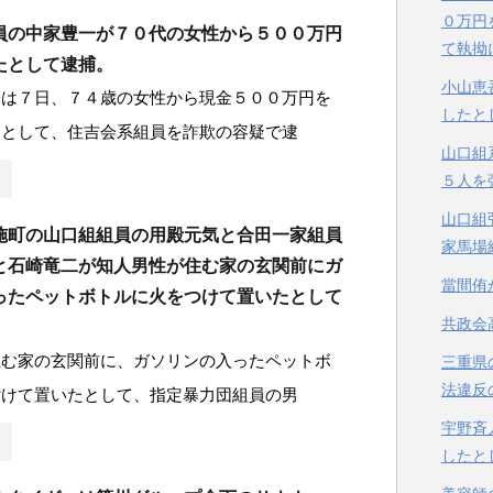
０万円
員の中家豊一が７０代の女性から５００万円
て執拗
たとして逮捕。
小山恵
署は７日、７４歳の女性から現金５００万円を
したと
たとして、住吉会系組員を詐欺の容疑で逮
山口組
５人を
山口組
施町の山口組組員の用殿元気と合田一家組員
家馬場
と石崎竜二が知人男性が住む家の玄関前にガ
當間侑
ったペットボトルに火をつけて置いたとして
共政会
住む家の玄関前に、ガソリンの入ったペットボ
三重県
法違反
付けて置いたとして、指定暴力団組員の男
宇野斉
したと