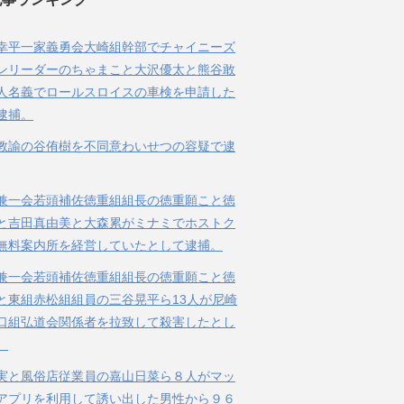
幸平一家義勇会大崎組幹部でチャイニーズ
ンリーダーのちゃまこと大沢優太と熊谷敢
人名義でロールスロイスの車検を申請した
逮捕。
教諭の谷侑樹を不同意わいせつの容疑で逮
兼一会若頭補佐徳重組組長の徳重願こと徳
と吉田真由美と大森累がミナミでホストク
無料案内所を経営していたとして逮捕。
兼一会若頭補佐徳重組組長の徳重願こと徳
と東組赤松組組員の三谷晃平ら13人が尼崎
口組弘道会関係者を拉致して殺害したとし
。
実と風俗店従業員の嘉山日菜ら８人がマッ
アプリを利用して誘い出した男性から９６