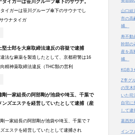
美容師
ナタイガーは笹川グループ傘下のサウナ。
ナタイガーは笹川グループ傘下のサウナでし
山口組
市の高
サウナタイガ
捕。
寿不動
幹部の
上堅士郎を大麻取締法違反の容疑で逮捕
産を高
違法な麻薬を製造したとして、京都府警は16
捕。
向精神薬取締法違反（THC類の営利
KGB
Z李グ
の茨木
雄剛一家組長の阿部剛が池袋や埼玉、千葉で
いた司
自宅に
メンズエステを経営していたとして逮捕（産
して逮
雄剛一家組長の阿部剛が池袋や埼玉、千葉で７
葛西怒
ンズエステを経営していたとして逮捕され
インフ