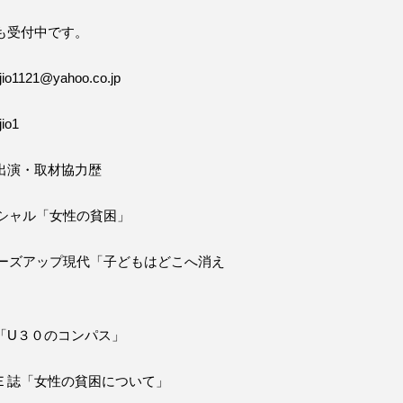
も受付中です。
o1121@yahoo.co.jp
io1
出演・取材協力歴
ペシャル「女性の貧困」
ローズアップ現代「子どもはどこへ消え
「U３０のコンパス」
Ｅ誌「女性の貧困について」