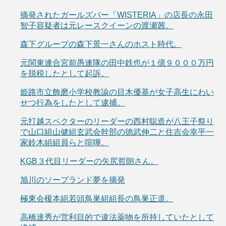
摘発されたガールズバー「WISTERIA」の店長の永田
智子容疑者は元レースクイーンの渡瀬茜。
森下グループの森下景一さんのホスト時代。
元関東連合宮前愚連隊の田中鉄也が１億９０００万円
を脱税したとして起訴。
姫路市立飾磨小学校教諭の目木優基が女子高生にわい
せつ行為をしたとして逮捕。
元打越スペクターのリーダーの西村聡造が八王子祭り
で山口組山健組玄武会幹部の徳武伸二と住吉会幸平一
家鈴木組組員らと喧嘩。
KGB３代目リーダーの矢尻哲朗さん。
旭川のソープランド夢を摘発
極東会榎本組若頭鳥巣組組長の鳥巣正道。
高橋達秀が営利目的で違法薬物を所持していたとして