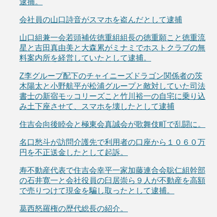
逮捕。
会社員の山口詩音がスマホを盗んだとして逮捕
山口組兼一会若頭補佐徳重組組長の徳重願こと徳重流
星と吉田真由美と大森累がミナミでホストクラブの無
料案内所を経営していたとして逮捕。
Z李グループ配下のチャイニーズドラゴン関係者の茨
木陽太と小野航平が松浦グループと敵対していた司法
書士の新宿モッコリーズこと竹川裕一の自宅に乗り込
み土下座させて、スマホを壊したとして逮捕
住吉会向後睦会と極東会真誠会が歌舞伎町で乱闘に。
名口愁斗が訪問介護先で利用者の口座から１０６０万
円を不正送金したとして起訴。
寿不動産代表で住吉会幸平一家加藤連合会聡仁組幹部
の石井寛一と会社役員の臼居崇ら９人が不動産を高額
で売りつけて現金を騙し取ったとして逮捕。
葛西怒羅権の歴代総長の紹介。