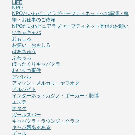
LIFE
NPO
NPOだいわピュアラブセーフティネットへの講演・執
筆・お仕事のご依頼
NPOだいわピュアラブセーフティネット寄付のお願い
いちゃキャバ
おもしろ
お笑い・おもしろ
はあちゅう
ふわっち
ぼったくりキャバクラ
わいせつ事件
アパレル
アマゾン・メルカリ・ヤフオク
アルバイト
インターネットカジノ・ポーカー・賭博
エステ
オタク
ガールズバー
キャバクラ・ラウンジ・クラブ
キャバ嬢あるある
ギャル