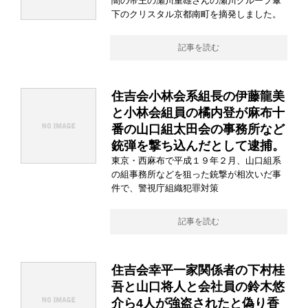
闇の帝王の瀬川重雄さんの瀬川グループ傘
下のクリスタル京都南町を摘発しました。
記事を読む
住吉会小林会系組長の伊藤龍美
と小林会組員の橘内登が麻布十
番の山口組太田会の事務所など
銃弾を撃ち込んだとして逮捕。
東京・西麻布で平成１９年２月、山口組系
の組事務所などを狙った銃撃が相次いだ事
件で、警視庁組織犯罪対策
記事を読む
住吉会幸平一家関係者の下村桂
吾と山口将人と会社員の鈴木悠
介ら4人が強盗されたと偽り香