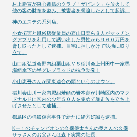
村上勝宣が東心斎橋のクラブ「ザピンク」を放火して
他の客の財布を盗み、被害者を脅迫したとして起訴。
神のエステの系列店。
小倉拓実と風俗店従業員の嘉山日菜ら８人がマッチン
グアプリを利用して誘い出した男性から９６０万円を
脅し取ったとして逮捕。自宅に押しかけて執拗に取り
立て。
山口組弘道会野内組栗山組ＶＳ稲川会上州田中一家馬
場組傘下の半グレブラッドの抗争勃発！
小山恵吾さんが関東連合の頭というのはウソ。
稲川会山川一家内堀組若頭の岩本創が川崎区内のマク
ドナルドに区内の少年５０人を集めて暴走族を立ち上
げさせたとして逮捕。
都島区の強盗傷害事件で新たに緒方好誠を逮捕。
Kー１のチャンピオンの久保優太さんの奥さんの久保
サラさんのお父さんは森下実業の社長。