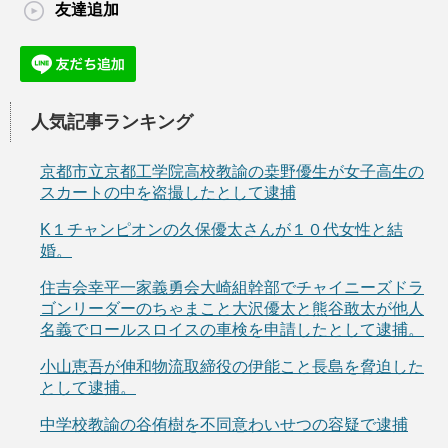
友達追加
人気記事ランキング
京都市立京都工学院高校教諭の桒野優生が女子高生の
スカートの中を盗撮したとして逮捕
K１チャンピオンの久保優太さんが１０代女性と結
婚。
住吉会幸平一家義勇会大崎組幹部でチャイニーズドラ
ゴンリーダーのちゃまこと大沢優太と熊谷敢太が他人
名義でロールスロイスの車検を申請したとして逮捕。
小山恵吾が伸和物流取締役の伊能こと長島を脅迫した
として逮捕。
中学校教諭の谷侑樹を不同意わいせつの容疑で逮捕