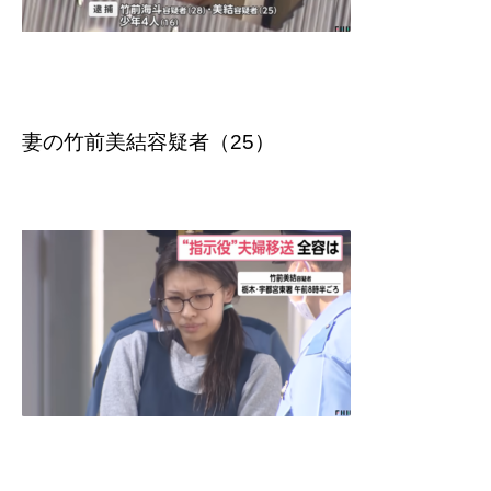
妻の竹前美結容疑者（25）