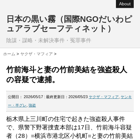
About
日本の黒い霧（国際NGOだいわピ
ュアラブセーフティネット）
陰謀・謀略・未解決事件・冤罪事件
ホーム
>
ヤクザ・マフィア
>
竹前海斗と妻の竹前美結を強盗殺人
の容疑で逮捕。
公開日：
2026/05/17
: 最終更新日：2026/05/23
ヤクザ・マフィア
,
ヤンキ
ー・半グレ
,
強盗
栃木県上三川町の住宅で起きた強盗殺人事件
で、県警下野署捜査本部は17日、竹前海斗容疑
者（28）=横浜市港北区小机町=と妻の竹前美結