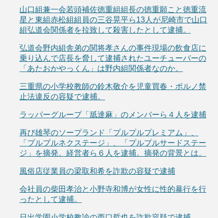
山口組兼一会若頭補佐徳重組組長の徳重願こと徳重流
星と東組赤松組組員の三谷晃平ら13人が尼崎市で山口
組弘道会関係者を拉致して殺害したとして逮捕。
弘道会野内組舎弟の関将孝さんの事件現場の飲食店に
乗り込んで店長を脅して逮捕されたユーチューバーの
「あたおかやっくん」は野内組関係者なのか。
三重県の小学校教師の鈴木敬介を児童買春・ポルノ禁
止法違反の容疑で逮捕。
ラッパーグループ「舐達麻」のメンバーら４人を逮捕
再び雄琴のソープランド「プルプルプレミアム」、
「プルプルネクステージ」、「プルプルサードステー
ジ」を摘発。経営者ら６人を逮捕。摘発の背景とは。
風俗店従業員の梁取和希を詐欺の容疑で逮捕
会社員の柴田孝治と小野寺和博が女性に性的暴行を行
ったとして逮捕。
日出学園小学校教諭の西口哲也を詐欺容疑で逮捕