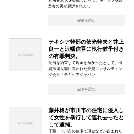
利用客10人を盗撮した罪で、キャンプ場経
営者の男が起訴されまし
記事を読む
テキシア幹部の依光幹夫と井上
良一と沢幡信吾に執行猶予付き
の有罪判決。
配当を約束して現金を預かったとして、出
資法違反罪に問われた投資コンサルティン
グ会社「テキシアジャパン
記事を読む
藤井柊が市川市の住宅に侵入し
て女性を暴行して連れ去ったと
して逮捕。
千葉・市川市の住宅で現金などが盗まれた