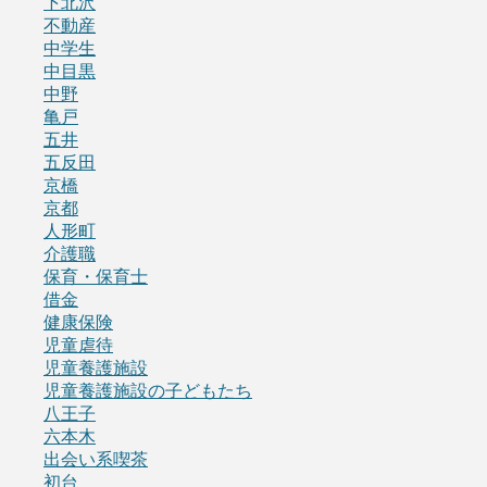
下北沢
不動産
中学生
中目黒
中野
亀戸
五井
五反田
京橋
京都
人形町
介護職
保育・保育士
借金
健康保険
児童虐待
児童養護施設
児童養護施設の子どもたち
八王子
六本木
出会い系喫茶
初台