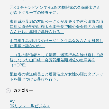
元K１チャンピオンでRIZINの格闘家の久保優太さん
が森下グループの婿養子に。
東組系稲葉組の友田公一さんが夏祭りで岸和田市の山
口組弘道会野内組権太会本部長で剛心会会長の西田剛
さんたちに集団で暴行される。
山口組生島組組長のサージこと生島久次さんを射殺し
た黒幕は誰なのか。
ニコ生の配信者として喧嘩、迷惑行為を繰り返して絶
縁になった山口組一会芳賀組若頭補佐の魚津美樹
（HOPE）
配信者の魂道組長こと近藤浩之が女性の顔にタブレッ
トを投げつける暴行を行う。
カテゴリー
AV
JKリフレ・JKビジネス