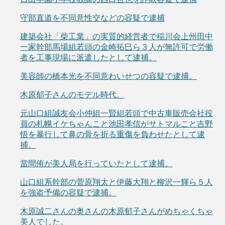
守部直道を不同意性交などの容疑で逮捕
建築会社「柴工業」の実質的経営者で稲川会上州田中
一家幹部馬場組若頭の金崎拓巳ら３人が無許可で労働
者を工事現場に派遣したとして逮捕。
美容師の橋本光を不同意わいせつの容疑で逮捕。
木原郁子さんのモデル時代。
元山口組誠友会小仲組一賢組若頭で中古車販売会社役
員の札幌イケちゃんこと池田孝信がサトマルこと吉野
悟を暴行して鼻の骨を折る重傷を負わせたとして逮
捕。
當間侑が美人局を行っていたとして逮捕。
山口組系幹部の菅原翔太と伊藤大翔と柳沢一輝ら５人
を強盗予備の容疑で逮捕。
木原誠二さんの奥さんの木原郁子さんがめちゃくちゃ
美人でした。