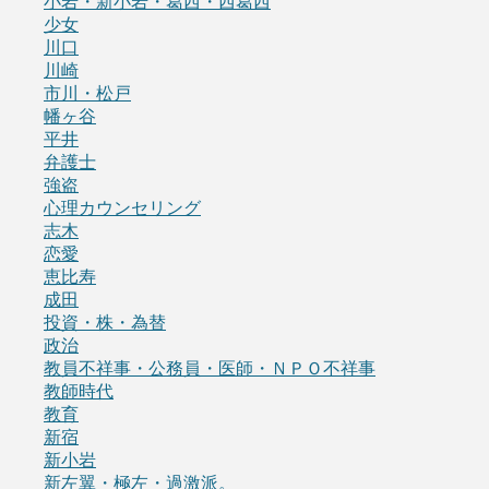
小岩・新小岩・葛西・西葛西
少女
川口
川崎
市川・松戸
幡ヶ谷
平井
弁護士
強盗
心理カウンセリング
志木
恋愛
恵比寿
成田
投資・株・為替
政治
教員不祥事・公務員・医師・ＮＰＯ不祥事
教師時代
教育
新宿
新小岩
新左翼・極左・過激派。