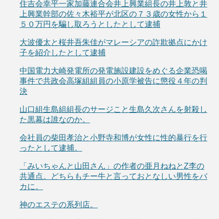
住吉会幸平一家加藤連合会井上興業組長の井上敦と井
上興業幹部の佐々木裕平が北区の７３歳の女性から１
５０万円を騙し取ろうとしたとして逮捕
大波優太と桜井吾朱佳がマレーシアの詐欺拠点にかけ
子を紹介したとして逮捕
中国電力大崎発電所の発電施設建設をめぐる企業恐喝
事件で共政会高塚組組員の小原学被告に懲役４年の判
決
山口組生島組組長のサージこと生島久次さんを射殺し
た黒幕は誰なのか。
会社員の柴田孝治と小野寺和博が女性に性的暴行を行
ったとして逮捕。
「みいちゃんと山田さん」の作者の亜月ねねとZ李の
共通点。どちらもチー牛と言っておとなしい男性をバ
カに。
神のエステの系列店。