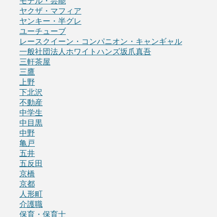
モデル・芸能
ヤクザ・マフィア
ヤンキー・半グレ
ユーチューブ
レースクイーン・コンパニオン・キャンギャル
一般社団法人ホワイトハンズ坂爪真吾
三軒茶屋
三鷹
上野
下北沢
不動産
中学生
中目黒
中野
亀戸
五井
五反田
京橋
京都
人形町
介護職
保育・保育士