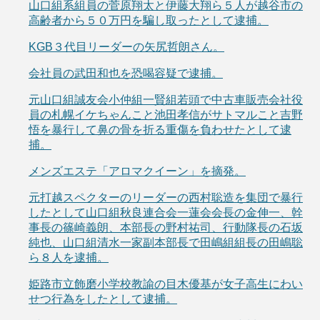
山口組系組員の菅原翔太と伊藤大翔ら５人が越谷市の
高齢者から５０万円を騙し取ったとして逮捕。
KGB３代目リーダーの矢尻哲朗さん。
会社員の武田和也を恐喝容疑で逮捕。
元山口組誠友会小仲組一賢組若頭で中古車販売会社役
員の札幌イケちゃんこと池田孝信がサトマルこと吉野
悟を暴行して鼻の骨を折る重傷を負わせたとして逮
捕。
メンズエステ「アロマクイーン」を摘発。
元打越スペクターのリーダーの西村聡造を集団で暴行
したとして山口組秋良連合会一蓮会会長の金伸一、幹
事長の篠崎義朗、本部長の野村祐司、行動隊長の石坂
純也、山口組清水一家副本部長で田嶋組組長の田嶋聡
ら８人を逮捕。
姫路市立飾磨小学校教諭の目木優基が女子高生にわい
せつ行為をしたとして逮捕。