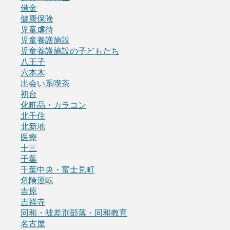
借金
健康保険
児童虐待
児童養護施設
児童養護施設の子どもたち
八王子
六本木
出会い系喫茶
初台
化粧品・カラコン
北千住
北新地
医療
十三
千葉
千葉中央・富士見町
危険運転
吉原
吉祥寺
同和・被差別部落・同和教育
名古屋