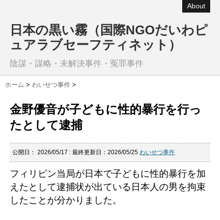
About
日本の黒い霧（国際NGOだいわピ
ュアラブセーフティネット）
陰謀・謀略・未解決事件・冤罪事件
ホーム
>
わいせつ事件
>
金野優音が子どもに性的暴行を行っ
たとして逮捕
公開日：
2026/05/17
: 最終更新日：2026/05/25
わいせつ事件
フィリピン当局が日本で子どもに性的暴行を加
えたとして逮捕状が出ている日本人の男を拘束
したことが分かりました。