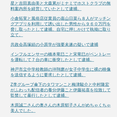
星と吉田真由美と大森累がミナミでホストクラブの無
料案内所を経営していたとして逮捕。
小倉拓実と風俗店従業員の嘉山日菜ら８人がマッチン
グアプリを利用して誘い出した男性から９６０万円を
脅し取ったとして逮捕。自宅に押しかけて執拗に取り
立て。
共政会高塚組の小原学が強要未遂の疑いで逮捕
インフルエンサーの橋本竜巳こと宋竜巳がベントレー
を運転して７台の車に衝突したとして逮捕。
神戸市立中学校教師の沖翔磨が女子中学生に裸の映像
を送信するように要求したとして逮捕。
Z李グループ傘下のタワマンこと梅津駿介と中村隆宏
がふわっち配信者の養分伊藤こと伊藤祐喜を拉致して
監禁して暴行したとして逮捕。
木原誠二さんの奥さんの木原郁子さんがめちゃくちゃ
美人でした。