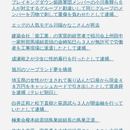
ブレイキングダウン姫路軍団メンバーの小川泰輝ら６
人が対立するグループと勘違いして同じグループのメ
ンバーを刃物で刺して重傷を負わせたとして逮捕。
エッグの人気モデル川端かなこさんが死去
建築会社「柴工業」の実質的経営者で稲川会上州田中
一家幹部馬場組若頭の金崎拓巳ら３人が無許可で労働
者を工事現場に派遣したとして逮捕。
成瀬裕之が少女に性的暴行を行ったとして逮捕。
旭川のソープランド夢を摘発
埼玉県の女性がだまされて振り込んだ口座から現金４
８万円をキャッシュカードで引き出したとして渡邉舜
を逮捕（テレビ朝日）
白井正和と松下直樹と荻原武ら３人が闇金融を行って
いたとして逮捕。
極東会榎本組若頭鳥巣組組長の鳥巣正道。