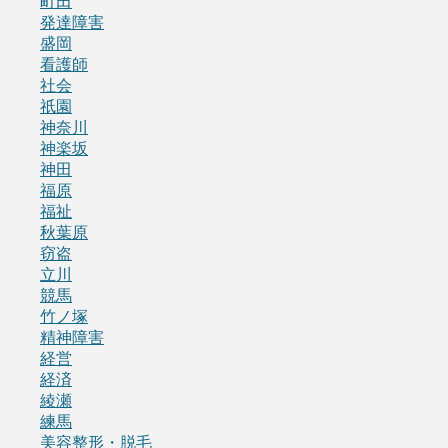
町田
発達障害
盛岡
看護師
社会
祇園
神奈川
神楽坂
神田
福原
福祉
秋葉原
窃盗
立川
競馬
竹ノ塚
精神障害
経営
経済
綾瀬
練馬
美容整形・脱毛