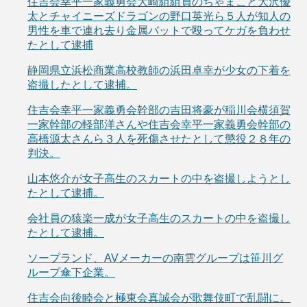
住吉会幸平一家義勇会大崎組組員のちゃまこと大沢優
太とチャイニーズドラゴンの野口英光ら５人が知人の
男性を車で連れ去り金属バットで殴ってケガを負わせ
たとして逮捕
静岡県立浜松商業高校教師の浜田卓幸が少女の下着を
盗撮したとして逮捕。
住吉会幸平一家義勇会幹部の吉田将豪が稲川会横須賀
一家幹部の軽部洋さんや住吉会幸平一家義勇会幹部の
高橋源太さんら３人を死傷させたとして懲役２８年の
判決。
山本悠介が女子高生のスカートの中を盗撮しようとし
たとして逮捕。
会社員の猿楽一成が女子高生のスカートの中を盗撮し
たとして逮捕。
ソープランド、AVメーカーの南雲グループは笹川グ
ループ傘下企業。
住吉会向後睦会と極東会真誠会が歌舞伎町で乱闘に。