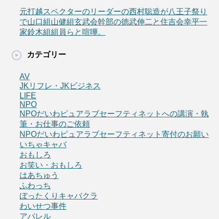
元打越スペクターのリーダーの西村聡造が八王子祭り
で山口組山健組玄武会幹部の徳武伸二と住吉会幸平一
家鈴木組組員らと喧嘩。
カテゴリー
AV
JKリフレ・JKビジネス
LIFE
NPO
NPOだいわピュアラブセーフティネットへの講演・執
筆・お仕事のご依頼
NPOだいわピュアラブセーフティネット寄付のお願い
いちゃキャバ
おもしろ
お笑い・おもしろ
はあちゅう
ふわっち
ぼったくりキャバクラ
わいせつ事件
アパレル