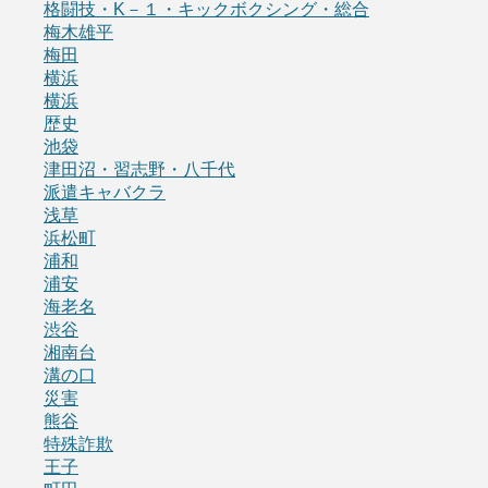
格闘技・K－１・キックボクシング・総合
梅木雄平
梅田
横浜
横浜
歴史
池袋
津田沼・習志野・八千代
派遣キャバクラ
浅草
浜松町
浦和
浦安
海老名
渋谷
湘南台
溝の口
災害
熊谷
特殊詐欺
王子