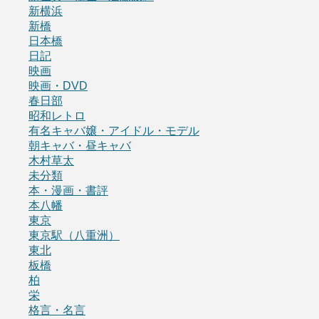
新横浜
新橋
日本橋
日記
映画
映画・DVD
春日部
昭和レトロ
有名キャバ嬢・アイドル・モデル
朝キャバ・昼キャバ
木村草太
未分類
本・漫画・書評
本八幡
東京
東京駅（八重洲）
東北
板橋
柏
栄
格言・名言