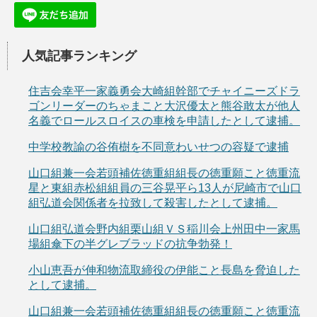
人気記事ランキング
住吉会幸平一家義勇会大崎組幹部でチャイニーズドラ
ゴンリーダーのちゃまこと大沢優太と熊谷敢太が他人
名義でロールスロイスの車検を申請したとして逮捕。
中学校教諭の谷侑樹を不同意わいせつの容疑で逮捕
山口組兼一会若頭補佐徳重組組長の徳重願こと徳重流
星と東組赤松組組員の三谷晃平ら13人が尼崎市で山口
組弘道会関係者を拉致して殺害したとして逮捕。
山口組弘道会野内組栗山組ＶＳ稲川会上州田中一家馬
場組傘下の半グレブラッドの抗争勃発！
小山恵吾が伸和物流取締役の伊能こと長島を脅迫した
として逮捕。
山口組兼一会若頭補佐徳重組組長の徳重願こと徳重流