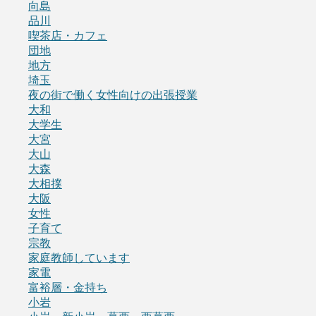
向島
品川
喫茶店・カフェ
団地
地方
埼玉
夜の街で働く女性向けの出張授業
大和
大学生
大宮
大山
大森
大相撲
大阪
女性
子育て
宗教
家庭教師しています
家電
富裕層・金持ち
小岩