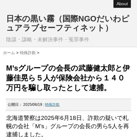
About
日本の黒い霧（国際NGOだいわピ
ュアラブセーフティネット）
陰謀・謀略・未解決事件・冤罪事件
ホーム
>
特殊詐欺
>
M’sグループの会長の武藤健太郎と伊
藤佳晃ら５人が保険会社から１４０
万円を騙し取ったとして逮捕。
公開日：
2025/06/19
:
特殊詐欺
北海道警察は2025年6月18日、詐欺の疑いで札
幌の会社「M’s」グループの会長の男ら5人を再
逮捕しました。