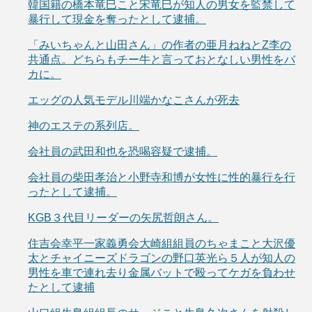
韓国籍の橋本竜巳こと宋竜巳が知人の男女を監禁して
暴行して現金を奪ったとして逮捕。
「みいちゃんと山田さん」の作者の亜月ねねとZ李の
共通点。どちらもチー牛と言っておとなしい男性をバ
カに。
エッグの人気モデル川端かなこさんが死去
神のエステの系列店。
会社員の武田和也を恐喝容疑で逮捕。
会社員の柴田孝治と小野寺和博が女性に性的暴行を行
ったとして逮捕。
KGB３代目リーダーの矢尻哲朗さん。
住吉会幸平一家義勇会大崎組組員のちゃまこと大沢優
太とチャイニーズドラゴンの野口英光ら５人が知人の
男性を車で連れ去り金属バットで殴ってケガを負わせ
たとして逮捕