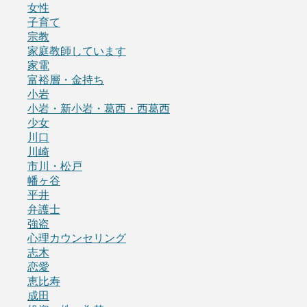
女性
子育て
宗教
家庭教師しています
家電
富裕層・金持ち
小岩
小岩・新小岩・葛西・西葛西
少女
川口
川崎
市川・松戸
幡ヶ谷
平井
弁護士
強盗
心理カウンセリング
志木
恋愛
恵比寿
成田