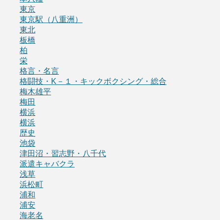
東京
東京駅（八重洲）
東北
板橋
柏
栄
格言・名言
格闘技・K－１・キックボクシング・総合
梅木雄平
梅田
横浜
横浜
歴史
池袋
津田沼・習志野・八千代
派遣キャバクラ
浅草
浜松町
浦和
浦安
海老名