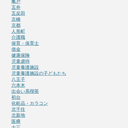
亀戸
五井
五反田
京橋
京都
人形町
介護職
保育・保育士
借金
健康保険
児童虐待
児童養護施設
児童養護施設の子どもたち
八王子
六本木
出会い系喫茶
初台
化粧品・カラコン
北千住
北新地
医療
十三