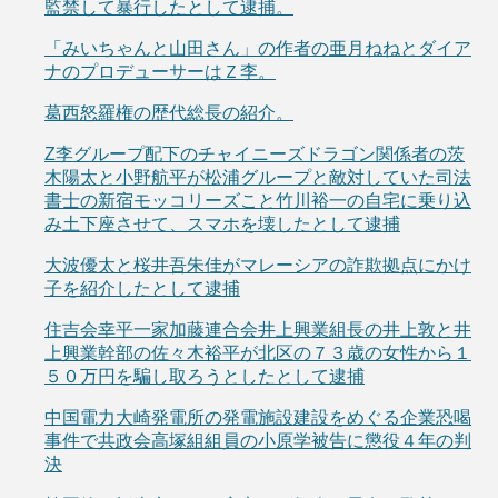
監禁して暴行したとして逮捕。
「みいちゃんと山田さん」の作者の亜月ねねとダイア
ナのプロデューサーはＺ李。
葛西怒羅権の歴代総長の紹介。
Z李グループ配下のチャイニーズドラゴン関係者の茨
木陽太と小野航平が松浦グループと敵対していた司法
書士の新宿モッコリーズこと竹川裕一の自宅に乗り込
み土下座させて、スマホを壊したとして逮捕
大波優太と桜井吾朱佳がマレーシアの詐欺拠点にかけ
子を紹介したとして逮捕
住吉会幸平一家加藤連合会井上興業組長の井上敦と井
上興業幹部の佐々木裕平が北区の７３歳の女性から１
５０万円を騙し取ろうとしたとして逮捕
中国電力大崎発電所の発電施設建設をめぐる企業恐喝
事件で共政会高塚組組員の小原学被告に懲役４年の判
決