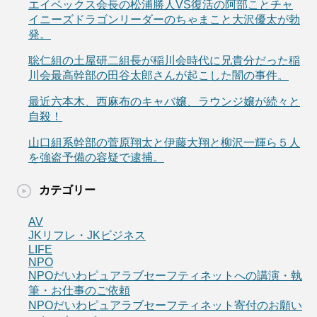
エイベックス会長の松浦勝人VS復活の阿部ことチャ
イニーズドラゴンリーダーのちゃまこと大沢優太が勃
発。
聡仁組の土屋研二組長が稲川会時代に兄貴分だった稲
川会最高幹部の田谷太郎さんが起こした闇の事件。
最近六本木、西麻布のキャバ嬢、ラウンジ嬢が続々と
自殺！
山口組系幹部の菅原翔太と伊藤大翔と柳沢一輝ら５人
を強盗予備の容疑で逮捕。
カテゴリー
AV
JKリフレ・JKビジネス
LIFE
NPO
NPOだいわピュアラブセーフティネットへの講演・執
筆・お仕事のご依頼
NPOだいわピュアラブセーフティネット寄付のお願い