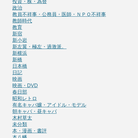
投資・株・為替
政治
教員不祥事・公務員・医師・ＮＰＯ不祥事
教師時代
教育
新宿
新小岩
新左翼・極左・過激派。
新横浜
新橋
日本橋
日記
映画
映画・DVD
春日部
昭和レトロ
有名キャバ嬢・アイドル・モデル
朝キャバ・昼キャバ
木村草太
未分類
本・漫画・書評
本八幡