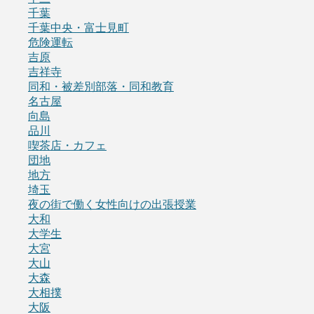
千葉
千葉中央・富士見町
危険運転
吉原
吉祥寺
同和・被差別部落・同和教育
名古屋
向島
品川
喫茶店・カフェ
団地
地方
埼玉
夜の街で働く女性向けの出張授業
大和
大学生
大宮
大山
大森
大相撲
大阪