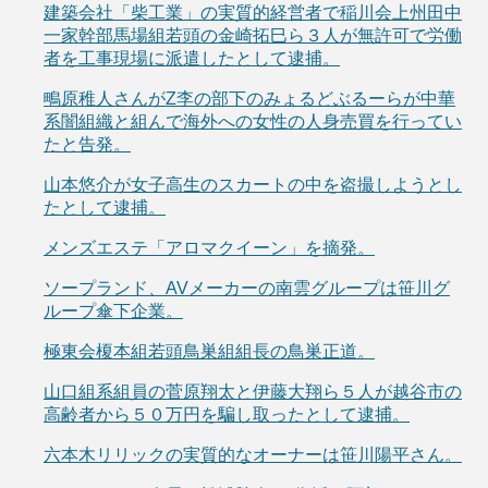
建築会社「柴工業」の実質的経営者で稲川会上州田中
一家幹部馬場組若頭の金崎拓巳ら３人が無許可で労働
者を工事現場に派遣したとして逮捕。
鴫原稚人さんがZ李の部下のみょるどぶるーらが中華
系闇組織と組んで海外への女性の人身売買を行ってい
たと告発。
山本悠介が女子高生のスカートの中を盗撮しようとし
たとして逮捕。
メンズエステ「アロマクイーン」を摘発。
ソープランド、AVメーカーの南雲グループは笹川グ
ループ傘下企業。
極東会榎本組若頭鳥巣組組長の鳥巣正道。
山口組系組員の菅原翔太と伊藤大翔ら５人が越谷市の
高齢者から５０万円を騙し取ったとして逮捕。
六本木リリックの実質的なオーナーは笹川陽平さん。