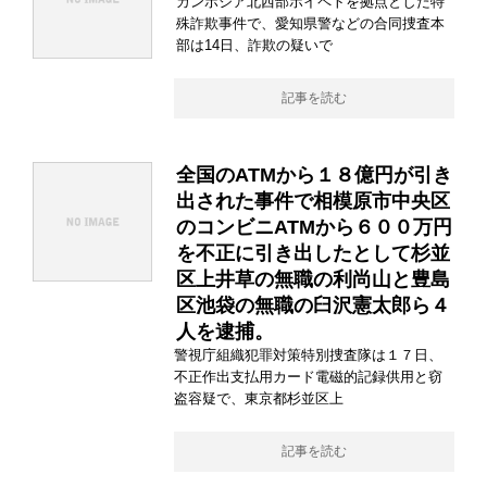
カンボジア北西部ポイペトを拠点とした特
殊詐欺事件で、愛知県警などの合同捜査本
部は14日、詐欺の疑いで
記事を読む
全国のATMから１８億円が引き
出された事件で相模原市中央区
のコンビニATMから６００万円
を不正に引き出したとして杉並
区上井草の無職の利尚山と豊島
区池袋の無職の臼沢憲太郎ら４
人を逮捕。
警視庁組織犯罪対策特別捜査隊は１７日、
不正作出支払用カード電磁的記録供用と窃
盗容疑で、東京都杉並区上
記事を読む