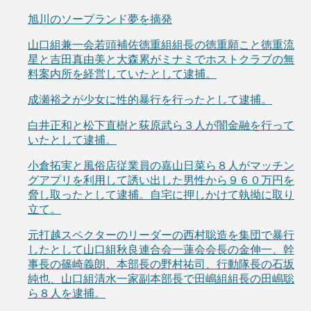
旭川のソープランド夢を摘発
山口組兼一会若頭補佐徳重組組長の徳重願こと徳重流
星と吉田真由美と大森累がミナミでホストクラブの無
料案内所を経営していたとして逮捕。
成瀬裕之が少女に性的暴行を行ったとして逮捕。
白井正和と松下直樹と荻原武ら３人が闇金融を行って
いたとして逮捕。
小倉拓実と風俗店従業員の嘉山日菜ら８人がマッチン
グアプリを利用して誘い出した男性から９６０万円を
脅し取ったとして逮捕。自宅に押しかけて執拗に取り
立て。
元打越スペクターのリーダーの西村聡造を集団で暴行
したとして山口組秋良連合会一蓮会会長の金伸一、幹
事長の篠崎義朗、本部長の野村祐司、行動隊長の石坂
純也、山口組清水一家副本部長で田嶋組組長の田嶋聡
ら８人を逮捕。