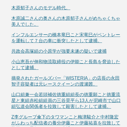
木原郁子さんのモデル時代。
木原誠二さんの奥さんの木原郁子さんがめちゃくちゃ
美人でした。
インフルエンサーの橋本竜巳こと宋竜巳がベントレー
を運転して７台の車に衝突したとして逮捕。
共政会高塚組の小原学が強要未遂の疑いで逮捕
小山恵吾が伸和物流取締役の伊能こと長島を脅迫した
として逮捕。
摘発されたガールズバー「WISTERIA」の店長の永田
智子容疑者は元レースクイーンの渡瀬茜。
山口組兼一会若頭補佐徳重組組長の徳重願こと徳重流
星と東組赤松組組員の三谷晃平ら13人が尼崎市で山口
組弘道会関係者を拉致して殺害したとして逮捕。
Z李グループ傘下のタワマンこと梅津駿介と中村隆宏
がふわっち配信者の養分伊藤こと伊藤祐喜を拉致して