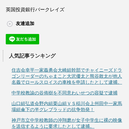
英国投資銀行バークレイズ
友達追加
人気記事ランキング
住吉会幸平一家義勇会大崎組幹部でチャイニーズドラ
ゴンリーダーのちゃまこと大沢優太と熊谷敢太が他人
名義でロールスロイスの車検を申請したとして逮捕。
中学校教諭の谷侑樹を不同意わいせつの容疑で逮捕
山口組弘道会野内組栗山組ＶＳ稲川会上州田中一家馬
場組傘下の半グレブラッドの抗争勃発！
神戸市立中学校教師の沖翔磨が女子中学生に裸の映像
を送信するように要求したとして逮捕。