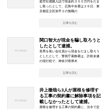
架空社債購入話で現金約３００万円をだま
し取ったとして、広島中央署は２６日、東
京都足立区加平２の無職の
記事を読む
関口智大が現金を騙し取ろうと
したとして逮捕。
長男を装い会社員から現金をだまし取ろう
としたとして、警視庁葛飾署は、詐欺未遂
の現行犯で、神奈川県厚木
記事を読む
井上徹哉ら3人が屋根を修理す
る工事の契約書に解除事項を記
載しなかったとして逮捕。
屋根を修理する工事の契約書に、法令で定