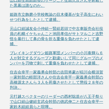
山口組生島組組長のサージこと生島久次さんを射殺し
た黒幕は誰なのか。
姫路市立飾磨小学校教諭の目木優基が女子高生にわい
せつ行為をしたとして逮捕。
元山口組誠友会小仲組一賢組若頭で中古車販売会社役
員の札幌イケちゃんこと池田孝信がサトマルこと吉野
悟を暴行して鼻の骨を折る重傷を負わせたとして逮
捕。
ブレイキングダウン姫路軍団メンバーの小川泰輝ら６
人が対立するグループと勘違いして同じグループのメ
ンバーを刃物で刺して重傷を負わせたとして逮捕。
住吉会幸平一家義勇会幹部の吉田将豪が稲川会横須賀
一家幹部の軽部洋さんや住吉会幸平一家義勇会幹部の
高橋源太さんら３人を死傷させたとして懲役２８年の
判決。
元打越スペクターのリーダーの西村聡造が八王子祭り
で山口組山健組玄武会幹部の徳武伸二と住吉会幸平一
家鈴木組組員らと喧嘩。