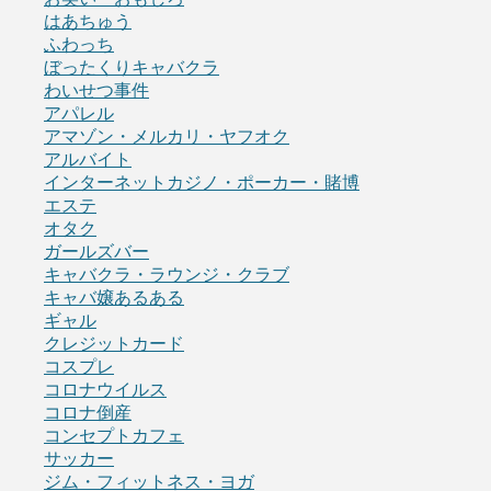
はあちゅう
ふわっち
ぼったくりキャバクラ
わいせつ事件
アパレル
アマゾン・メルカリ・ヤフオク
アルバイト
インターネットカジノ・ポーカー・賭博
エステ
オタク
ガールズバー
キャバクラ・ラウンジ・クラブ
キャバ嬢あるある
ギャル
クレジットカード
コスプレ
コロナウイルス
コロナ倒産
コンセプトカフェ
サッカー
ジム・フィットネス・ヨガ