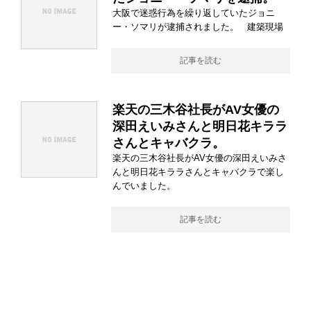
大阪で迷惑行為を繰り返していたジョニ
ー・ソマリが逮捕されました。 建築現場
記事を読む
楽天の三木谷社長がAV女優の
深田えいみさんと明日花キララ
さんとキャバクラ。
楽天の三木谷社長がAV女優の深田えいみさ
んと明日花キララさんとキャバクラで楽し
んでいました。
記事を読む