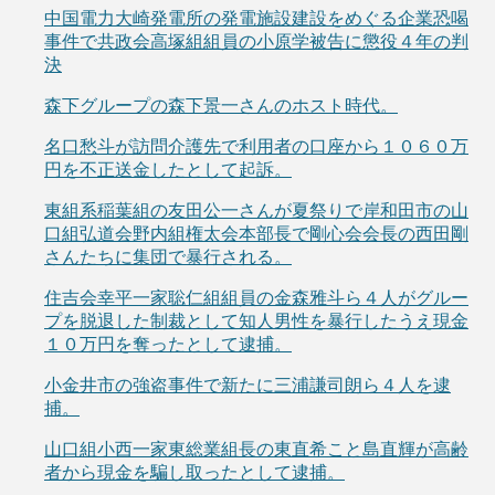
中国電力大崎発電所の発電施設建設をめぐる企業恐喝
事件で共政会高塚組組員の小原学被告に懲役４年の判
決
森下グループの森下景一さんのホスト時代。
名口愁斗が訪問介護先で利用者の口座から１０６０万
円を不正送金したとして起訴。
東組系稲葉組の友田公一さんが夏祭りで岸和田市の山
口組弘道会野内組権太会本部長で剛心会会長の西田剛
さんたちに集団で暴行される。
住吉会幸平一家聡仁組組員の金森雅斗ら４人がグルー
プを脱退した制裁として知人男性を暴行したうえ現金
１０万円を奪ったとして逮捕。
小金井市の強盗事件で新たに三浦謙司朗ら４人を逮
捕。
山口組小西一家東総業組長の東直希こと島直輝が高齢
者から現金を騙し取ったとして逮捕。