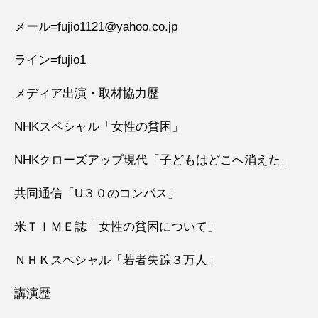
メール=fujio1121@yahoo.co.jp
ライン=fujio1
メディア出演・取材協力歴
NHKスペシャル「女性の貧困」
NHKクローズアップ現代「子どもはどこへ消えた」
共同通信「U３０のコンパス」
米ＴＩＭＥ誌「女性の貧困について」
ＮＨＫスペシャル「若者失踪３万人」
講演歴