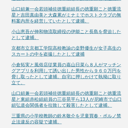
山口組兼一会若頭補佐徳重組組長の徳重願こと徳重流
星と吉田真由美と大森累がミナミでホストクラブの無
料案内所を経営していたとして逮捕。
小山恵吾が伸和物流取締役の伊能こと長島を脅迫した
として逮捕。
京都市立京都工学院高校教諭の桒野優生が女子高生の
スカートの中を盗撮したとして逮捕
小倉拓実と風俗店従業員の嘉山日菜ら８人がマッチン
グアプリを利用して誘い出した男性から９６０万円を
脅し取ったとして逮捕。自宅に押しかけて執拗に取り
立て。
山口組兼一会若頭補佐徳重組組長の徳重願こと徳重流
星と東組赤松組組員の三谷晃平ら13人が尼崎市で山口
組弘道会関係者を拉致して殺害したとして逮捕。
三重県の小学校教師の鈴木敬介を児童買春・ポルノ禁
止法違反の容疑で逮捕。