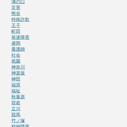
溝の口
災害
熊谷
特殊詐欺
王子
町田
発達障害
盛岡
看護師
社会
祇園
神奈川
神楽坂
神田
福原
福祉
秋葉原
窃盗
立川
競馬
竹ノ塚
精神障害