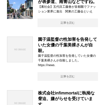
が表参道、南青山などですね。
【裏社会】五代目工藤會が首都圏でファッ
ション業界に進出 関東の工藤会といえ
記事を読む
園子温監督の性加害を告発して
いた女優の千葉美裸さんが自
殺。
園子温監督の性加害を告発していた女優の
千葉美裸さんが自殺しました。
https://news.
記事を読む
株式会社infimmortalに執拗な
脅迫、嫌がらせを受けていま
す。