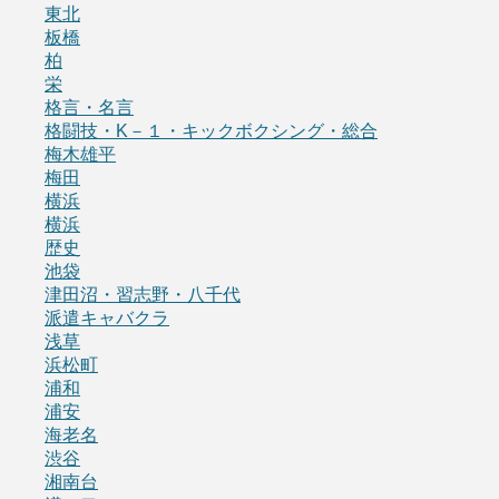
東北
板橋
柏
栄
格言・名言
格闘技・K－１・キックボクシング・総合
梅木雄平
梅田
横浜
横浜
歴史
池袋
津田沼・習志野・八千代
派遣キャバクラ
浅草
浜松町
浦和
浦安
海老名
渋谷
湘南台