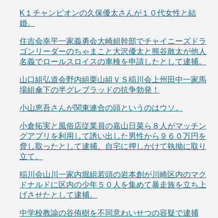
K１チャンピオンの久保優太さんが１０代女性と結
婚。
住吉会幸平一家義勇会大崎組幹部でチャイニーズドラ
ゴンリーダーのちゃまこと大沢優太と熊谷敢太が他人
名義でロールスロイスの車検を申請したとして逮捕。
山口組弘道会野内組栗山組ＶＳ稲川会上州田中一家馬
場組傘下の半グレブラッドの抗争勃発！
小山恵吾さんが関東連合の頭というのはウソ。
小倉拓実と風俗店従業員の嘉山日菜ら８人がマッチン
グアプリを利用して誘い出した男性から９６０万円を
脅し取ったとして逮捕。自宅に押しかけて執拗に取り
立て。
稲川会山川一家内堀組若頭の岩本創が川崎区内のマク
ドナルドに区内の少年５０人を集めて暴走族を立ち上
げさせたとして逮捕。
中学校教諭の谷侑樹を不同意わいせつの容疑で逮捕