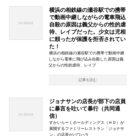
横浜の相鉄線の瀬谷駅での携帯
で動画中継しながらの電車飛込
自殺の原因は義父からの性的虐
待、レイプだった。少女は児相
に頼ったが保護を拒否されてい
た！
横浜の相鉄線の瀬谷駅での携帯で動画中継
しながら電車に飛び込み自殺した原因は義
父からの性的虐待、レイプ
記事を読む
ジョナサンの店長が部下の店員
に暴言を吐いて暴行（共同通
信）
すかいらーくホールディングス（ＨＤ）が
展開するファミリーレストラン「ジョナサ
ン」の店長がパワハラ