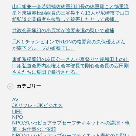
山口組兼一会若頭補佐徳重組組長の徳重願こと徳重流
星と東組赤松組組員の三谷晃平ら13人が尼崎市で山口
組弘道会関係者を拉致して殺害したとして逮捕。
共政会高塚組の小原学が強要未遂の疑いで逮捕
元K１チャンピオンでRIZINの格闘家の久保優太さん
が森下グループの婿養子に。
東組系稲葉組の友田公一さんが夏祭りで岸和田市の山
口組弘道会野内組権太会本部長で剛心会会長の西田剛
さんたちに集団で暴行される。
カテゴリー
AV
JKリフレ・JKビジネス
LIFE
NPO
NPOだいわピュアラブセーフティネットへの講演・執
筆・お仕事のご依頼
NPOだいわピュアラブセーフティネット寄付のお願い