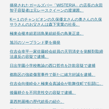
摘発されたガールズバー「WISTERIA」の店長の永田
智子容疑者は元レースクイーンの渡瀬茜。
Kー１のチャンピオンの久保優太さんの奥さんの久保
サラさんのお父さんは森下実業の社長。
極東会榎本組若頭鳥巣組組長の鳥巣正道。
旭川のソープランド夢を摘発
住吉会幸平一家佐藤睦会組員の天羽清史を覚醒剤取締
法違反の容疑で逮捕。
日出学園小学校教諭の西口哲也を詐欺容疑で逮捕
都島区の強盗傷害事件で新たに緒方好誠を逮捕。
住吉会向後睦会と極東会真誠会が歌舞伎町で乱闘に。
後藤耕介を不同意性交の容疑で逮捕。
葛西怒羅権の歴代総長の紹介。