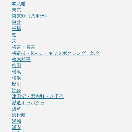
本八幡
東京
東京駅（八重洲）
東北
板橋
柏
栄
格言・名言
格闘技・K－１・キックボクシング・総合
梅木雄平
梅田
横浜
横浜
歴史
池袋
津田沼・習志野・八千代
派遣キャバクラ
浅草
浜松町
浦和
浦安