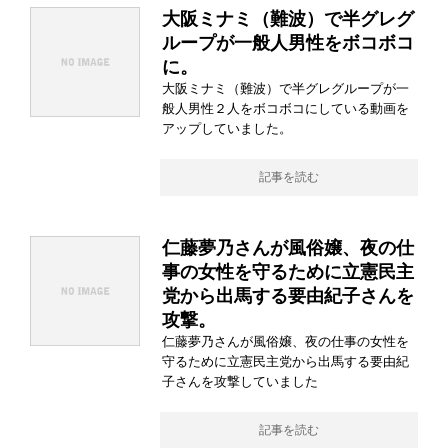
大阪ミナミ（難波）で半グレグ
ループが一般人男性をボコボコ
に。
大阪ミナミ（難波）で半グレグループが一
般人男性２人をボコボコにしている動画を
アップしていました。
記事を読む
仁藤夢乃さんが風俗嬢、夜の仕
事の女性を守るために立憲民主
党から出馬する要由紀子さんを
攻撃。
仁藤夢乃さんが風俗嬢、夜の仕事の女性を
守るために立憲民主党から出馬する要由紀
子さんを攻撃していました
記事を読む