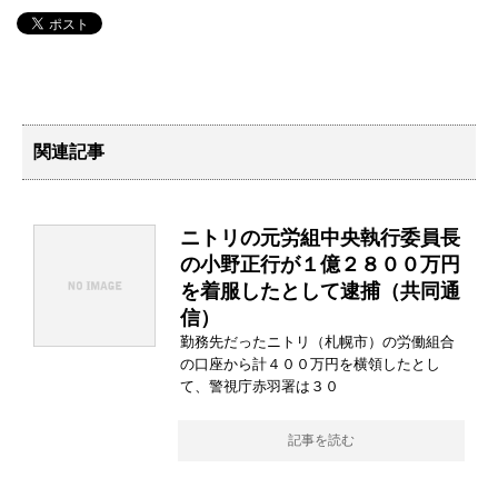
関連記事
ニトリの元労組中央執行委員長
の小野正行が１億２８００万円
を着服したとして逮捕（共同通
信）
勤務先だったニトリ（札幌市）の労働組合
の口座から計４００万円を横領したとし
て、警視庁赤羽署は３０
記事を読む