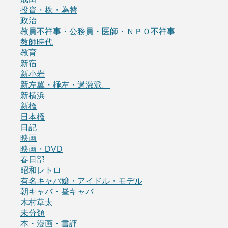
投資・株・為替
政治
教員不祥事・公務員・医師・ＮＰＯ不祥事
教師時代
教育
新宿
新小岩
新左翼・極左・過激派。
新横浜
新橋
日本橋
日記
映画
映画・DVD
春日部
昭和レトロ
有名キャバ嬢・アイドル・モデル
朝キャバ・昼キャバ
木村草太
未分類
本・漫画・書評