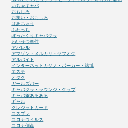
いちゃキャバ
おもしろ
お笑い・おもしろ
はあちゅう
ふわっち
ぼったくりキャバクラ
わいせつ事件
アパレル
アマゾン・メルカリ・ヤフオク
アルバイト
インターネットカジノ・ポーカー・賭博
エステ
オタク
ガールズバー
キャバクラ・ラウンジ・クラブ
キャバ嬢あるある
ギャル
クレジットカード
コスプレ
コロナウイルス
コロナ倒産