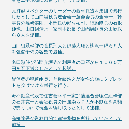
者を工事現場に派遣したとして逮捕。
元打越スペクターのリーダーの西村聡造を集団で暴行
したとして山口組秋良連合会一蓮会会長の金伸一、幹
事長の篠崎義朗、本部長の野村祐司、行動隊長の石坂
純也、山口組清水一家副本部長で田嶋組組長の田嶋聡
ら８人を逮捕。
山口組系幹部の菅原翔太と伊藤大翔と柳沢一輝ら５人
を強盗予備の容疑で逮捕。
名口愁斗が訪問介護先で利用者の口座から１０６０万
円を不正送金したとして起訴。
配信者の魂道組長こと近藤浩之が女性の顔にタブレッ
トを投げつける暴行を行う。
寿不動産代表で住吉会幸平一家加藤連合会聡仁組幹部
の石井寛一と会社役員の臼居崇ら９人が不動産を高額
で売りつけて現金を騙し取ったとして逮捕。
高橋達秀が営利目的で違法薬物を所持していたとして
逮捕。