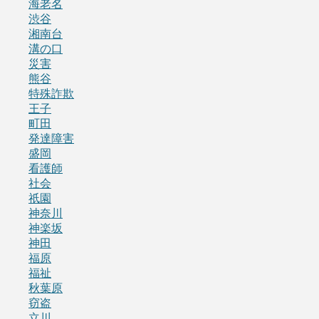
海老名
渋谷
湘南台
溝の口
災害
熊谷
特殊詐欺
王子
町田
発達障害
盛岡
看護師
社会
祇園
神奈川
神楽坂
神田
福原
福祉
秋葉原
窃盗
立川