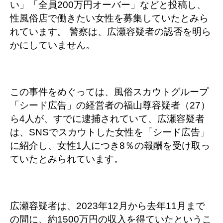
い」「全員200万円オーバー」などと投稿し、
性風俗店で働きたい女性を募集していたとみら
れています。 警察は、広瀬容疑者の認否を明ら
かにしていません。
この事件をめぐっては、風俗スカウトグループ
「シード広告」の経営者の福山尊容疑者（27）
ら4人が、すでに逮捕されていて、広瀬容疑者
は、SNSでスカウトした女性を「シード広告」
に紹介し、女性1人につき8％の報酬を受け取っ
ていたとみられています。
広瀬容疑者は、2023年12月から去年11月まで
の間に、約1500万円の収入を得ていたというこ