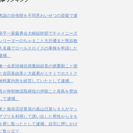
教諭の谷侑樹を不同意わいせつの容疑で逮
幸平一家義勇会大崎組幹部でチャイニーズ
ンリーダーのちゃまこと大沢優太と熊谷敢
人名義でロールスロイスの車検を申請した
逮捕。
兼一会若頭補佐徳重組組長の徳重願こと徳
と吉田真由美と大森累がミナミでホストク
無料案内所を経営していたとして逮捕。
吾が伸和物流取締役の伊能こと長島を脅迫
して逮捕。
実と風俗店従業員の嘉山日菜ら８人がマッ
アプリを利用して誘い出した男性から９６
を脅し取ったとして逮捕。自宅に押しかけ
に取り立て。