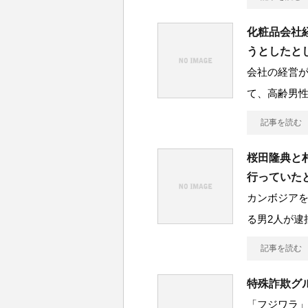
化粧品会社
うとしたと
会社の経営
て、高齢男
記事を読む
桜田隆典と
行っていた
カンボジア
る男2人が
記事を読む
特殊詐欺グ
「フジワラ