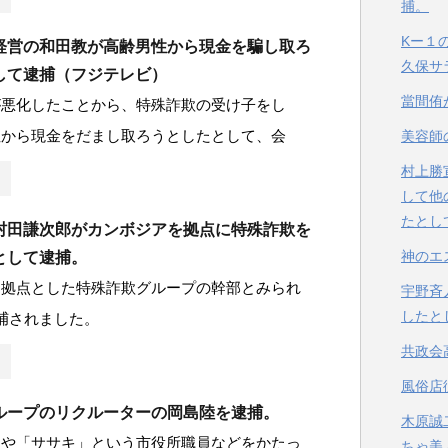
捕。
Kー１
経営の和田教が高齢男性から現金を騙し取ろ
久保サ
して逮捕（フジテレビ）
當間侑
が悪化したことから、特殊詐欺の受け子をし
性から現金をだまし取ろうとしたとして、会
美容師
村上勝
して他
たとし
村田謙次郎がカンボジアを拠点に特殊詐欺を
神のエ
として逮捕。
を拠点とした特殊詐欺グループの幹部とみられ
宇野斉
したと
逮捕されました。
共政会
風俗店
ループのリクルーターの岡島陸を逮捕。
木原誠
」や「ササキ」という市役所職員などをかたっ
ちゃ美