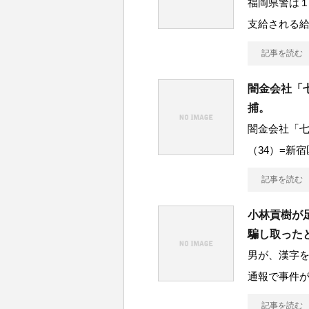
福岡県警は
支給される
記事を読む
闇金会社「
捕。
闇金会社「七
（34）=新
記事を読む
小林貢樹が
騙し取った
男が、漢字
通報で事件
記事を読む