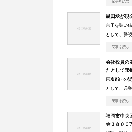
記事を読む
黒田丞が現
息子を装い
として、警
記事を読む
会社役員の
たとして逮
東京都内の
として、県
記事を読む
福岡市中央
金３８００