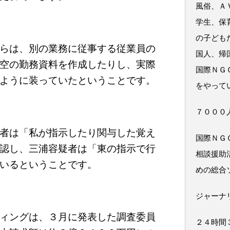
風俗、Ａ
学生、保
の子ども
らは、別の業務に従事する従業員の
国人、帰
空の勤務資料を作成したりし、実際
国際ＮＧ
ように装っていたということです。
をやって
７０００
者は「私が指示したり関与した覚え
国際ＮＧ
認し、三浦容疑者は「東の指示で行
相談援助
いるということです。
めの総合
ジャーナ
ィングは、３月に発表した調査委員
２４時間