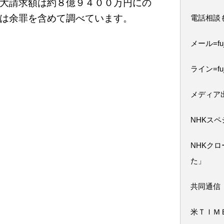
大請求額は約８億９４００万円にの
は余罪を含めて調べています。
電話相談
メール=fuji
ライン=fuj
メディア
NHKス
NHKク
た」
共同通信
米ＴＩＭ