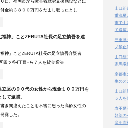
１０日、福岡市から障害者就労支援施設などに
山口組
給付金約３８００万円をだまし取ったとし
重流星
市で山
て逮捕
七福神」ことZERUTA社長の足立慎吾を逮
三重県
ノ禁止
福神」ことZERUTA社長の足立慎吾容疑者
山口組
宿区四ツ谷4丁目=ら７人を貸金業法
家馬場
京都市
生のス
足立区の９０代の女性から現金１００万円を
山口組
として逮捕。
５人を
を書き間違えたことを不審に思った高齢女性の
寿不動
が発覚した。
幹部の
産を高