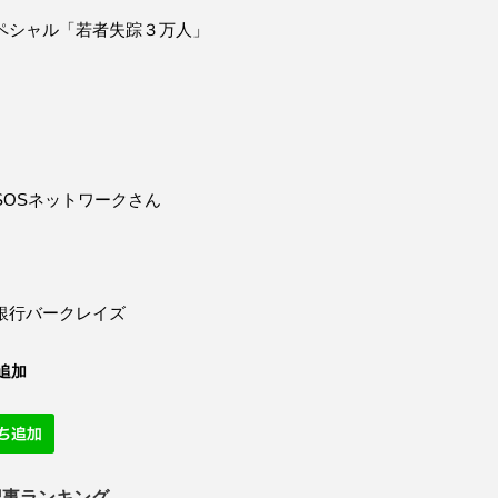
ペシャル「若者失踪３万人」
SOSネットワークさん
銀行バークレイズ
追加
記事ランキング