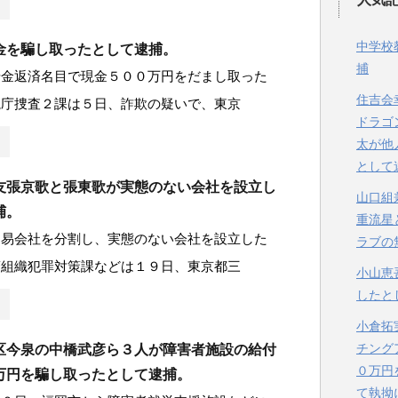
中学校
金を騙し取ったとして逮捕。
捕
借金返済名目で現金５００万円をだまし取った
住吉会
視庁捜査２課は５日、詐欺の疑いで、東京
ドラゴ
太が他
として
友張京歌と張東歌が実態のない会社を設立し
山口組
捕。
重流星
貿易会社を分割し、実態のない会社を設立した
ラブの
警組織犯罪対策課などは１９日、東京都三
小山恵
したと
小倉拓
チング
区今泉の中橋武彦ら３人が障害者施設の給付
０万円
万円を騙し取ったとして逮捕。
て執拗