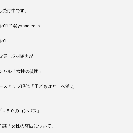
も受付中です。
o1121@yahoo.co.jp
io1
出演・取材協力歴
ペシャル「女性の貧困」
ローズアップ現代「子どもはどこへ消え
「U３０のコンパス」
Ｅ誌「女性の貧困について」