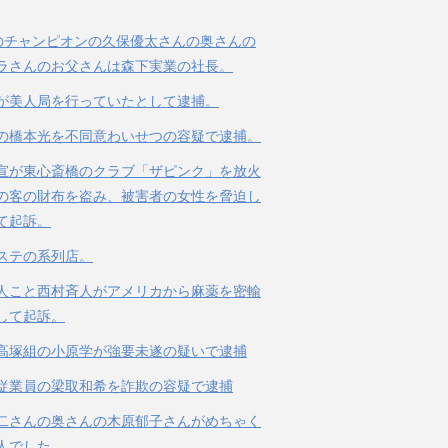
のチャンピオンの久保優太さんの奥さんの
ラさんのお父さんは森下実業の社長。
が美人局を行っていたとして逮捕。
の橋本光を不同意わいせつの容疑で逮捕。
宣が東心斎橋のクラブ「ザピンク」を放火
の客の財布を盗み、被害者の女性を脅迫し
て起訴。
ステの系列店。
人こと西村斉人がアメリカから麻薬を密輸
して起訴。
高塚組の小原学が強要未遂の疑いで逮捕
従業員の梁取和希を詐欺の容疑で逮捕
二さんの奥さんの木原郁子さんがめちゃく
人でした。