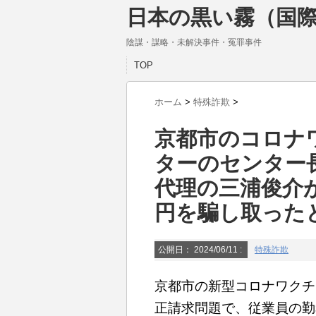
日本の黒い霧（国際
陰謀・謀略・未解決事件・冤罪事件
TOP
ホーム
>
特殊詐欺
>
京都市のコロナ
ターのセンター
代理の三浦俊介
円を騙し取った
公開日：
2024/06/11
:
特殊詐欺
京都市の新型コロナワクチ
正請求問題で、従業員の勤