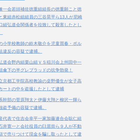
兼一会若頭補佐徳重組組長の徳重願こと徳
と東組赤松組組員の三谷晃平ら13人が尼崎
口組弘道会関係者を拉致して殺害したとし
。
の小学校教師の鈴木敬介を児童買春・ポル
法違反の容疑で逮捕。
弘道会野内組栗山組ＶＳ稲川会上州田中一
組傘下の半グレブラッドの抗争勃発！
立京都工学院高校教諭の桒野優生が女子高
カートの中を盗撮したとして逮捕
系幹部の菅原翔太と伊藤大翔と柳沢一輝ら
強盗予備の容疑で逮捕。
産代表で住吉会幸平一家加藤連合会聡仁組
石井寛一と会社役員の臼居崇ら９人が不動
額で売りつけて現金を騙し取ったとして逮