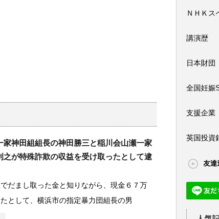
ＮＨＫス
講演歴
日本財団
全国妊娠
支援企業
英国投資
一家神田組組長の神田勝三と稲川会山瀬一家
利之が特殊詐欺の収益を受け取ったとして逮
友達
欺でだまし取った金と知りながら、現金６７万
ったとして、横浜市の指定暴力団組長の男
人気