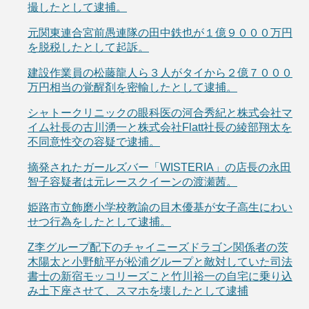
撮したとして逮捕。
元関東連合宮前愚連隊の田中鉄也が１億９０００万円
を脱税したとして起訴。
建設作業員の松藤龍人ら３人がタイから２億７０００
万円相当の覚醒剤を密輸したとして逮捕。
シャトークリニックの眼科医の河合秀紀と株式会社マ
イム社長の古川湧一と株式会社Flatt社長の綾部翔太を
不同意性交の容疑で逮捕。
摘発されたガールズバー「WISTERIA」の店長の永田
智子容疑者は元レースクイーンの渡瀬茜。
姫路市立飾磨小学校教諭の目木優基が女子高生にわい
せつ行為をしたとして逮捕。
Z李グループ配下のチャイニーズドラゴン関係者の茨
木陽太と小野航平が松浦グループと敵対していた司法
書士の新宿モッコリーズこと竹川裕一の自宅に乗り込
み土下座させて、スマホを壊したとして逮捕