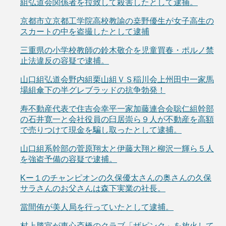
組弘道会関係者を拉致して殺害したとして逮捕。
京都市立京都工学院高校教諭の桒野優生が女子高生の
スカートの中を盗撮したとして逮捕
三重県の小学校教師の鈴木敬介を児童買春・ポルノ禁
止法違反の容疑で逮捕。
山口組弘道会野内組栗山組ＶＳ稲川会上州田中一家馬
場組傘下の半グレブラッドの抗争勃発！
寿不動産代表で住吉会幸平一家加藤連合会聡仁組幹部
の石井寛一と会社役員の臼居崇ら９人が不動産を高額
で売りつけて現金を騙し取ったとして逮捕。
山口組系幹部の菅原翔太と伊藤大翔と柳沢一輝ら５人
を強盗予備の容疑で逮捕。
Kー１のチャンピオンの久保優太さんの奥さんの久保
サラさんのお父さんは森下実業の社長。
當間侑が美人局を行っていたとして逮捕。
村上勝宣が東心斎橋のクラブ「ザピンク」を放火して