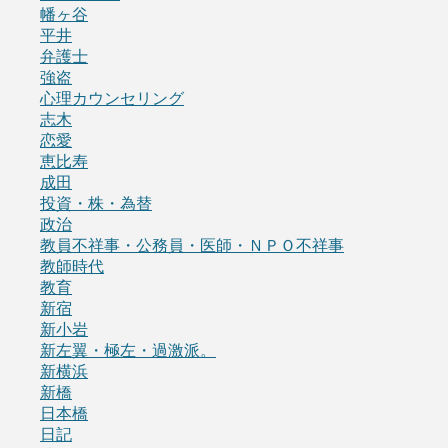
幡ヶ谷
平井
弁護士
強盗
心理カウンセリング
志木
恋愛
恵比寿
成田
投資・株・為替
政治
教員不祥事・公務員・医師・ＮＰＯ不祥事
教師時代
教育
新宿
新小岩
新左翼・極左・過激派。
新横浜
新橋
日本橋
日記