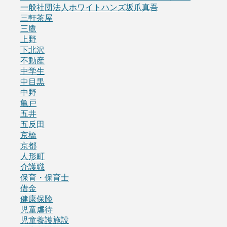
一般社団法人ホワイトハンズ坂爪真吾
三軒茶屋
三鷹
上野
下北沢
不動産
中学生
中目黒
中野
亀戸
五井
五反田
京橋
京都
人形町
介護職
保育・保育士
借金
健康保険
児童虐待
児童養護施設