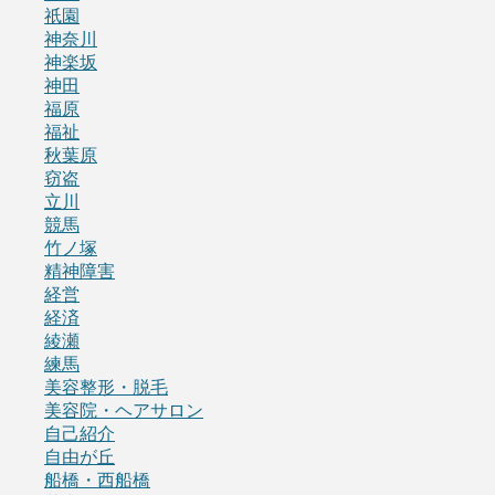
祇園
神奈川
神楽坂
神田
福原
福祉
秋葉原
窃盗
立川
競馬
竹ノ塚
精神障害
経営
経済
綾瀬
練馬
美容整形・脱毛
美容院・ヘアサロン
自己紹介
自由が丘
船橋・西船橋