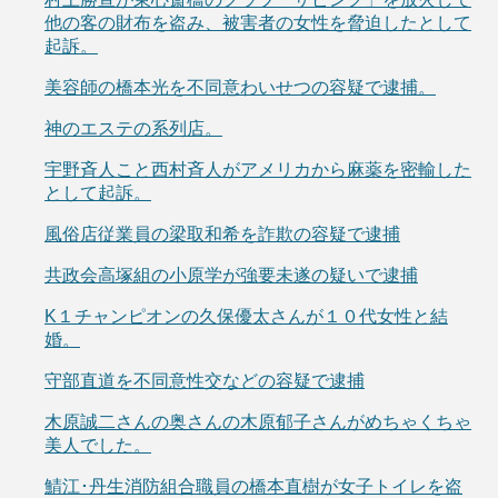
他の客の財布を盗み、被害者の女性を脅迫したとして
起訴。
美容師の橋本光を不同意わいせつの容疑で逮捕。
神のエステの系列店。
宇野斉人こと西村斉人がアメリカから麻薬を密輸した
として起訴。
風俗店従業員の梁取和希を詐欺の容疑で逮捕
共政会高塚組の小原学が強要未遂の疑いで逮捕
K１チャンピオンの久保優太さんが１０代女性と結
婚。
守部直道を不同意性交などの容疑で逮捕
木原誠二さんの奥さんの木原郁子さんがめちゃくちゃ
美人でした。
鯖江･丹生消防組合職員の橋本直樹が女子トイレを盗