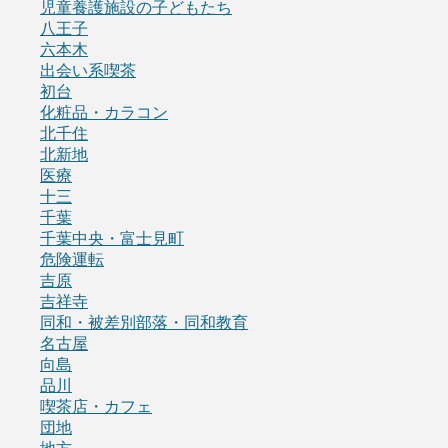
児童養護施設の子どもたち
八王子
六本木
出会い系喫茶
初台
化粧品・カラコン
北千住
北新地
医療
十三
千葉
千葉中央・富士見町
危険運転
吉原
吉祥寺
同和・被差別部落・同和教育
名古屋
向島
品川
喫茶店・カフェ
団地