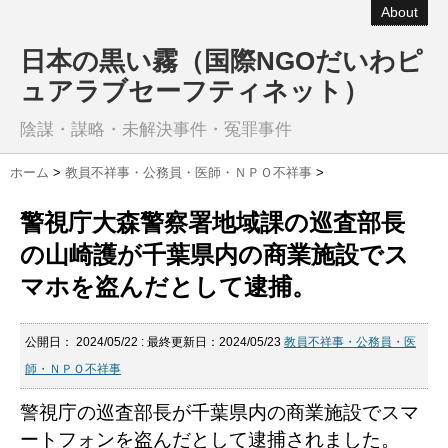
About
日本の黒い霧（国際NGOだいわピ
ュアラブセーフティネット）
陰謀・謀略・未解決事件・冤罪事件
ホーム
>
教員不祥事・公務員・医師・ＮＰＯ不祥事
>
警視庁大森警察署地域課の巡査部長
の山崎護が千葉県内の商業施設でス
マホを盗んだとして逮捕。
公開日：
2024/05/22
: 最終更新日：2024/05/23
教員不祥事・公務員・医
師・ＮＰＯ不祥事
警視庁の巡査部長が千葉県内の商業施設でスマ
ートフォンを盗んだとして逮捕されました。