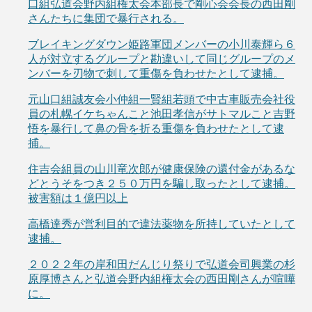
口組弘道会野内組権太会本部長で剛心会会長の西田剛
さんたちに集団で暴行される。
ブレイキングダウン姫路軍団メンバーの小川泰輝ら６
人が対立するグループと勘違いして同じグループのメ
ンバーを刃物で刺して重傷を負わせたとして逮捕。
元山口組誠友会小仲組一賢組若頭で中古車販売会社役
員の札幌イケちゃんこと池田孝信がサトマルこと吉野
悟を暴行して鼻の骨を折る重傷を負わせたとして逮
捕。
住吉会組員の山川竜次郎が健康保険の還付金があるな
どとうそをつき２５０万円を騙し取ったとして逮捕。
被害額は１億円以上
高橋達秀が営利目的で違法薬物を所持していたとして
逮捕。
２０２２年の岸和田だんじり祭りで弘道会司興業の杉
原厚博さんと弘道会野内組権太会の西田剛さんが喧嘩
に。