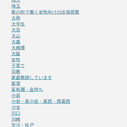
地方
埼玉
夜の街で働く女性向けの出張授業
大和
大学生
大宮
大山
大森
大相撲
大阪
女性
子育て
宗教
家庭教師しています
家電
富裕層・金持ち
小岩
小岩・新小岩・葛西・西葛西
少女
川口
川崎
市川・松戸