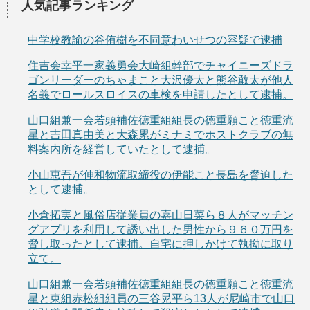
人気記事ランキング
中学校教諭の谷侑樹を不同意わいせつの容疑で逮捕
住吉会幸平一家義勇会大崎組幹部でチャイニーズドラ
ゴンリーダーのちゃまこと大沢優太と熊谷敢太が他人
名義でロールスロイスの車検を申請したとして逮捕。
山口組兼一会若頭補佐徳重組組長の徳重願こと徳重流
星と吉田真由美と大森累がミナミでホストクラブの無
料案内所を経営していたとして逮捕。
小山恵吾が伸和物流取締役の伊能こと長島を脅迫した
として逮捕。
小倉拓実と風俗店従業員の嘉山日菜ら８人がマッチン
グアプリを利用して誘い出した男性から９６０万円を
脅し取ったとして逮捕。自宅に押しかけて執拗に取り
立て。
山口組兼一会若頭補佐徳重組組長の徳重願こと徳重流
星と東組赤松組組員の三谷晃平ら13人が尼崎市で山口