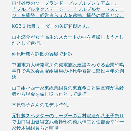
再び雄琴のソープランド「プルプルプレミアム」、
「プルプルネクステージ」、「プルプルサードステー
ジ」を摘発。経営者ら６人を逮捕。摘発の背景とは。
KGB３代目リーダーの矢尻哲朗さん。
山本悠介が女子高生のスカートの中を盗撮しようとし
たとして逮捕。
仲原叶慈を詐欺の容疑で起訴
中国電力大崎発電所の発電施設建設をめぐる企業恐喝
事件で共政会高塚組組員の小原学被告に懲役４年の判
決
山口組小西一家東総業組長の東直希こと島直輝が高齢
者から現金を騙し取ったとして逮捕。
木原郁子さんのモデル時代。
元打越スペクターのリーダーの西村聡造が八王子祭り
で山口組山健組玄武会幹部の徳武伸二と住吉会幸平一
家鈴木組組員らと喧嘩。