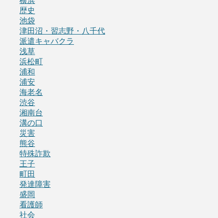
横浜
歴史
池袋
津田沼・習志野・八千代
派遣キャバクラ
浅草
浜松町
浦和
浦安
海老名
渋谷
湘南台
溝の口
災害
熊谷
特殊詐欺
王子
町田
発達障害
盛岡
看護師
社会