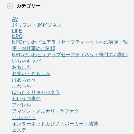
カテゴリー
AV
JKリフレ・JKビジネス
LIFE
NPO
NPOだいわピュアラブセーフティネットへの講演・執
筆・お仕事のご依頼
NPOだいわピュアラブセーフティネット寄付のお願い
いちゃキャバ
おもしろ
お笑い・おもしろ
はあちゅう
ふわっち
ぼったくりキャバクラ
わいせつ事件
アパレル
アマゾン・メルカリ・ヤフオク
アルバイト
インターネットカジノ・ポーカー・賭博
エステ