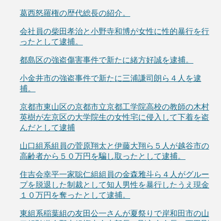
葛西怒羅権の歴代総長の紹介。
会社員の柴田孝治と小野寺和博が女性に性的暴行を行
ったとして逮捕。
都島区の強盗傷害事件で新たに緒方好誠を逮捕。
小金井市の強盗事件で新たに三浦謙司朗ら４人を逮
捕。
京都市東山区の京都市立京都工学院高校の教師の木村
英樹が左京区の大学院生の女性宅に侵入して下着を盗
んだとして逮捕
山口組系組員の菅原翔太と伊藤大翔ら５人が越谷市の
高齢者から５０万円を騙し取ったとして逮捕。
住吉会幸平一家聡仁組組員の金森雅斗ら４人がグルー
プを脱退した制裁として知人男性を暴行したうえ現金
１０万円を奪ったとして逮捕。
東組系稲葉組の友田公一さんが夏祭りで岸和田市の山