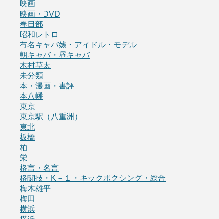
映画
映画・DVD
春日部
昭和レトロ
有名キャバ嬢・アイドル・モデル
朝キャバ・昼キャバ
木村草太
未分類
本・漫画・書評
本八幡
東京
東京駅（八重洲）
東北
板橋
柏
栄
格言・名言
格闘技・K－１・キックボクシング・総合
梅木雄平
梅田
横浜