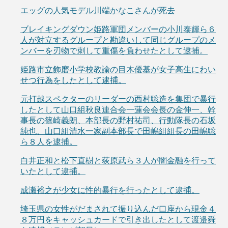
エッグの人気モデル川端かなこさんが死去
ブレイキングダウン姫路軍団メンバーの小川泰輝ら６
人が対立するグループと勘違いして同じグループのメ
ンバーを刃物で刺して重傷を負わせたとして逮捕。
姫路市立飾磨小学校教諭の目木優基が女子高生にわい
せつ行為をしたとして逮捕。
元打越スペクターのリーダーの西村聡造を集団で暴行
したとして山口組秋良連合会一蓮会会長の金伸一、幹
事長の篠崎義朗、本部長の野村祐司、行動隊長の石坂
純也、山口組清水一家副本部長で田嶋組組長の田嶋聡
ら８人を逮捕。
白井正和と松下直樹と荻原武ら３人が闇金融を行って
いたとして逮捕。
成瀬裕之が少女に性的暴行を行ったとして逮捕。
埼玉県の女性がだまされて振り込んだ口座から現金４
８万円をキャッシュカードで引き出したとして渡邉舜