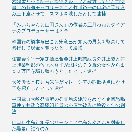
木陽太と小野航平が松浦グループと敵対していた司法
書士の新宿モッコリーズこと竹川裕一の自宅に乗り込
み土下座させて、スマホを壊したとして逮捕
「みいちゃんと山田さん」の作者の亜月ねねとダイア
ナのプロデューサーはＺ李。
韓国籍の橋本竜巳こと宋竜巳が知人の男女を監禁して
暴行して現金を奪ったとして逮捕。
住吉会幸平一家加藤連合会井上興業組長の井上敦と井
上興業幹部の佐々木裕平が北区の７３歳の女性から１
５０万円を騙し取ろうとしたとして逮捕
大波優太と桜井吾朱佳がマレーシアの詐欺拠点にかけ
子を紹介したとして逮捕
中国電力大崎発電所の発電施設建設をめぐる企業恐喝
事件で共政会高塚組組員の小原学被告に懲役４年の判
決
山口組生島組組長のサージこと生島久次さんを射殺し
た黒幕は誰なのか。