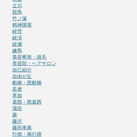
立川
競馬
竹ノ塚
精神障害
経営
経済
綾瀬
練馬
美容整形・脱毛
美容院・ヘアサロン
自己紹介
自由が丘
船橋・西船橋
若者
草加
葛西・西葛西
蒲田
蕨
藤沢
藤田孝典
行徳・南行徳