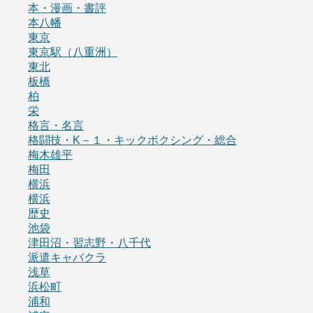
本・漫画・書評
本八幡
東京
東京駅（八重洲）
東北
板橋
柏
栄
格言・名言
格闘技・K－１・キックボクシング・総合
梅木雄平
梅田
横浜
横浜
歴史
池袋
津田沼・習志野・八千代
派遣キャバクラ
浅草
浜松町
浦和