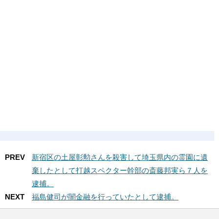
PREV
新宿区の土屋彰勲さんを殺害して埼玉県内の霊園に遺
棄したとして打越スペクター幹部の斎藤邦実ら７人を
逮捕。
NEXT
福島健司が闇金融を行っていたとして逮捕。