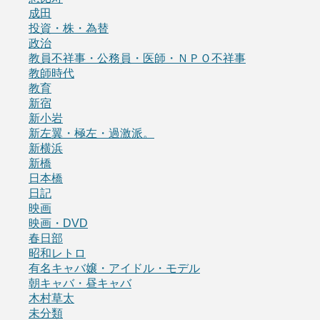
成田
投資・株・為替
政治
教員不祥事・公務員・医師・ＮＰＯ不祥事
教師時代
教育
新宿
新小岩
新左翼・極左・過激派。
新横浜
新橋
日本橋
日記
映画
映画・DVD
春日部
昭和レトロ
有名キャバ嬢・アイドル・モデル
朝キャバ・昼キャバ
木村草太
未分類