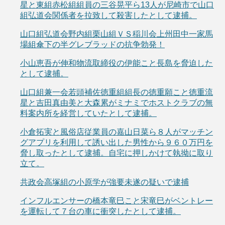
星と東組赤松組組員の三谷晃平ら13人が尼崎市で山口
組弘道会関係者を拉致して殺害したとして逮捕。
山口組弘道会野内組栗山組ＶＳ稲川会上州田中一家馬
場組傘下の半グレブラッドの抗争勃発！
小山恵吾が伸和物流取締役の伊能こと長島を脅迫した
として逮捕。
山口組兼一会若頭補佐徳重組組長の徳重願こと徳重流
星と吉田真由美と大森累がミナミでホストクラブの無
料案内所を経営していたとして逮捕。
小倉拓実と風俗店従業員の嘉山日菜ら８人がマッチン
グアプリを利用して誘い出した男性から９６０万円を
脅し取ったとして逮捕。自宅に押しかけて執拗に取り
立て。
共政会高塚組の小原学が強要未遂の疑いで逮捕
インフルエンサーの橋本竜巳こと宋竜巳がベントレー
を運転して７台の車に衝突したとして逮捕。