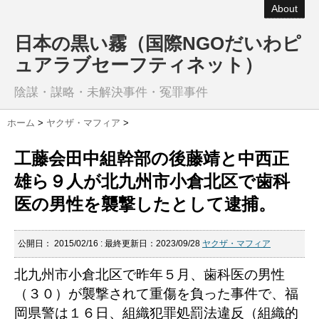
About
日本の黒い霧（国際NGOだいわピ
ュアラブセーフティネット）
陰謀・謀略・未解決事件・冤罪事件
ホーム
>
ヤクザ・マフィア
>
工藤会田中組幹部の後藤靖と中西正
雄ら９人が北九州市小倉北区で歯科
医の男性を襲撃したとして逮捕。
公開日：
2015/02/16
: 最終更新日：2023/09/28
ヤクザ・マフィア
北九州市小倉北区で昨年５月、歯科医の男性
（３０）が
襲撃されて重傷を負った事件で、福
岡県警は１６日、
組織犯罪処罰法違反（組織的