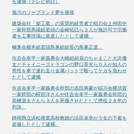
を逮捕（テレビ朝日）
旭川のソープランド夢を摘発
建築会社「柴工業」の実質的経営者で稲川会上州田中
一家幹部馬場組若頭の金崎拓巳ら３人が無許可で労働
者を工事現場に派遣したとして逮捕。
極東会榎本組若頭鳥巣組組長の鳥巣正道。
住吉会幸平一家義勇会大崎組組員のちゃまこと大沢優
太とチャイニーズドラゴンの野口英光ら５人が知人の
男性を車で連れ去り金属バットで殴ってケガを負わせ
たとして逮捕
住吉会幸平一家義勇会幹部の吉田将豪が稲川会横須賀
一家幹部の軽部洋さんや住吉会幸平一家義勇会幹部の
高橋源太さんら３人を死傷させたとして懲役２８年の
判決。
静岡県立浜松商業高校教師の浜田卓幸が少女の下着を
盗撮したとして逮捕。