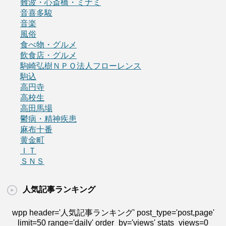
難波・心斎橋・ミナミ
音喜多駿
音楽
風俗
食べ物・グルメ
飲食店・グルメ
駒崎弘樹ＮＰＯ法人フローレンス
駒込
高円寺
高校生
高田馬場
鬱病・精神疾患
麻布十番
黄金町
ＩＴ
ＳＮＳ
人気記事ランキング
wpp header='人気記事ランキング' post_type='post,page'
limit=50 range='daily' order_by='views' stats_views=0