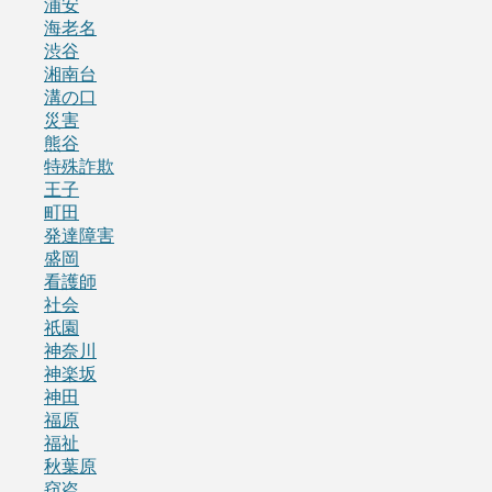
浦安
海老名
渋谷
湘南台
溝の口
災害
熊谷
特殊詐欺
王子
町田
発達障害
盛岡
看護師
社会
祇園
神奈川
神楽坂
神田
福原
福祉
秋葉原
窃盗