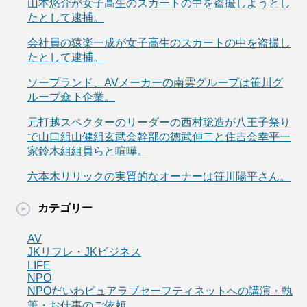
山本悠介が女子高生のスカートの中を盗撮しようとし
たとして逮捕。
会社員の猿楽一成が女子高生のスカートの中を盗撮し
たとして逮捕。
ソープランド、AVメーカーの南雲グループは笹川グ
ループ傘下企業。
元打越スペクターのリーダーの西村聡造が八王子祭り
で山口組山健組玄武会幹部の徳武伸二と住吉会幸平一
家鈴木組組員らと喧嘩。
六本木リリックの実質的なオーナーは笹川陽平さん。
カテゴリー
AV
JKリフレ・JKビジネス
LIFE
NPO
NPOだいわピュアラブセーフティネットへの講演・執
筆・お仕事のご依頼