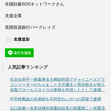
全国妊娠SOSネットワークさん
支援企業
英国投資銀行バークレイズ
友達追加
人気記事ランキング
住吉会幸平一家義勇会大崎組幹部でチャイニーズドラ
ゴンリーダーのちゃまこと大沢優太と熊谷敢太が他人
名義でロールスロイスの車検を申請したとして逮捕。
中学校教諭の谷侑樹を不同意わいせつの容疑で逮捕
山口組兼一会若頭補佐徳重組組長の徳重願こと徳重流