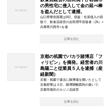
の男性宅に侵入して金の延べ棒
を盗んだとして逮捕。
山口県警岩国署は9日、窃盗・住居侵入の容
疑で、飲食店経営の吉田潤平容疑者（26）=
兵庫県川西市=を逮
記事を読む
京都の祇園でバカラ賭博店「フ
ィリピン」を摘発。経営者の川
島陽二と従業員５人を逮捕（産
経新聞）
京都・祇園で違法に賭博場を開いたとして
京都府警は３日、賭博開帳図利の疑いで、
京都市南区のカジノ店経営
記事を読む