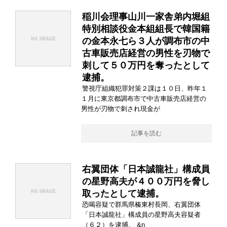
稲川会理事山川一家舎弟内堀組
特別相談役金本組組長で韓国籍
の金本永七ら３人が調布市の中
古車販売店経営の男性を刃物で
刺して５０万円を奪ったとして
逮捕。
警視庁組織犯罪対策２課は１０日、昨年１
１月に東京都調布市で中古車販売店経営の
男性が刃物で刺され現金が
記事を読む
右翼団体「日本誠龍社」構成員
の星野高夫が４００万円を脅し
取ったとして逮捕。
恐喝容疑で群馬県榛東村長岡、右翼団体
「日本誠龍社」構成員の星野高夫容疑者
（６２）を逮捕。 &n