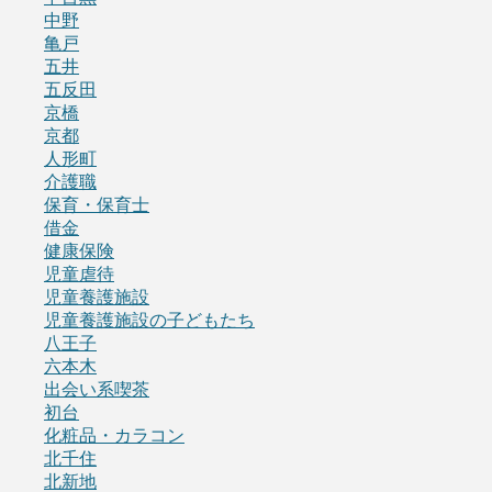
中野
亀戸
五井
五反田
京橋
京都
人形町
介護職
保育・保育士
借金
健康保険
児童虐待
児童養護施設
児童養護施設の子どもたち
八王子
六本木
出会い系喫茶
初台
化粧品・カラコン
北千住
北新地