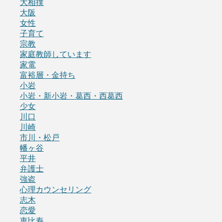
大相撲
大阪
女性
子育て
宗教
家庭教師しています
家電
富裕層・金持ち
小岩
小岩・新小岩・葛西・西葛西
少女
川口
川崎
市川・松戸
幡ヶ谷
平井
弁護士
強盗
心理カウンセリング
志木
恋愛
恵比寿