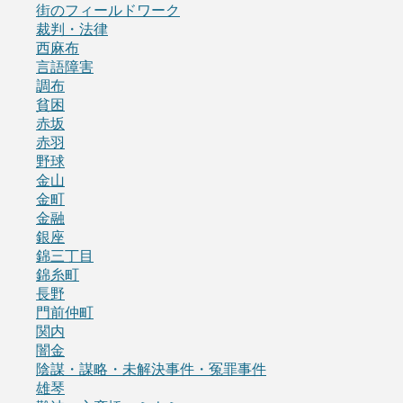
街のフィールドワーク
裁判・法律
西麻布
言語障害
調布
貧困
赤坂
赤羽
野球
金山
金町
金融
銀座
錦三丁目
錦糸町
長野
門前仲町
関内
闇金
陰謀・謀略・未解決事件・冤罪事件
雄琴