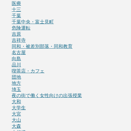
医療
十三
千葉
千葉中央・富士見町
危険運転
吉原
吉祥寺
同和・被差別部落・同和教育
名古屋
向島
品川
喫茶店・カフェ
団地
地方
埼玉
夜の街で働く女性向けの出張授業
大和
大学生
大宮
大山
大森