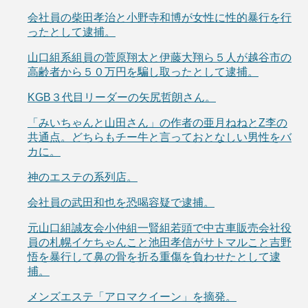
会社員の柴田孝治と小野寺和博が女性に性的暴行を行
ったとして逮捕。
山口組系組員の菅原翔太と伊藤大翔ら５人が越谷市の
高齢者から５０万円を騙し取ったとして逮捕。
KGB３代目リーダーの矢尻哲朗さん。
「みいちゃんと山田さん」の作者の亜月ねねとZ李の
共通点。どちらもチー牛と言っておとなしい男性をバ
カに。
神のエステの系列店。
会社員の武田和也を恐喝容疑で逮捕。
元山口組誠友会小仲組一賢組若頭で中古車販売会社役
員の札幌イケちゃんこと池田孝信がサトマルこと吉野
悟を暴行して鼻の骨を折る重傷を負わせたとして逮
捕。
メンズエステ「アロマクイーン」を摘発。