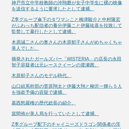
神戸市立中学校教師の沖翔磨が女子中学生に裸の映像
を送信するように要求したとして逮捕。
Z李グループ傘下のタワマンこと梅津駿介と中村隆宏
がふわっち配信者の養分伊藤こと伊藤祐喜を拉致して
監禁して暴行したとして逮捕。
木原誠二さんの奥さんの木原郁子さんがめちゃくちゃ
美人でした。
摘発されたガールズバー「WISTERIA」の店長の永田
智子容疑者は元レースクイーンの渡瀬茜。
木原郁子さんのモデル時代。
山口組系幹部の菅原翔太と伊藤大翔と柳沢一輝ら５人
を強盗予備の容疑で逮捕。
葛西怒羅権の歴代総長の紹介。
當間侑が美人局を行っていたとして逮捕。
Z李グループ配下のチャイニーズドラゴン関係者の茨