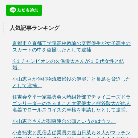
人気記事ランキング
京都市立京都工学院高校教諭の桒野優生が女子高生の
スカートの中を盗撮したとして逮捕
K１チャンピオンの久保優太さんが１０代女性と結
婚。
小山恵吾が伸和物流取締役の伊能こと長島を脅迫した
として逮捕。
住吉会幸平一家義勇会大崎組幹部でチャイニーズドラ
ゴンリーダーのちゃまこと大沢優太と熊谷敢太が他人
名義でロールスロイスの車検を申請したとして逮捕。
小山恵吾さんが関東連合の頭というのはウソ。
小倉拓実と風俗店従業員の嘉山日菜ら８人がマッチン