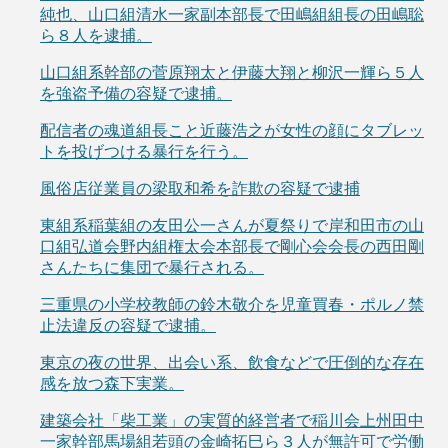
純也、山口組清水一家副本部長で田嶋組組長の田嶋聡
ら８人を逮捕。
山口組系幹部の菅原翔太と伊藤大翔と柳沢一輝ら５人
を強盗予備の容疑で逮捕。
配信者の魂道組長こと近藤浩之が女性の顔にタブレッ
トを投げつける暴行を行う。
風俗店従業員の梁取和希を詐欺の容疑で逮捕
東組系稲葉組の友田公一さんが夏祭りで岸和田市の山
口組弘道会野内組権太会本部長で剛心会会長の西田剛
さんたちに集団で暴行される。
三重県の小学校教師の鈴木敬介を児童買春・ポルノ禁
止法違反の容疑で逮捕。
東京の夜の世界、出会い系、飲食などで圧倒的な存在
感を放つ森下実業。
建築会社「柴工業」の実質的経営者で稲川会上州田中
一家幹部馬場組若頭の金崎拓巳ら３人が無許可で労働