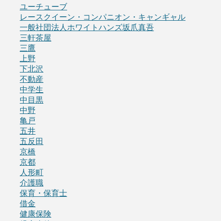
ユーチューブ
レースクイーン・コンパニオン・キャンギャル
一般社団法人ホワイトハンズ坂爪真吾
三軒茶屋
三鷹
上野
下北沢
不動産
中学生
中目黒
中野
亀戸
五井
五反田
京橋
京都
人形町
介護職
保育・保育士
借金
健康保険