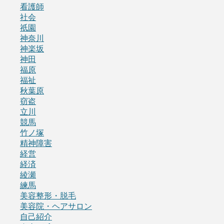
看護師
社会
祇園
神奈川
神楽坂
神田
福原
福祉
秋葉原
窃盗
立川
競馬
竹ノ塚
精神障害
経営
経済
綾瀬
練馬
美容整形・脱毛
美容院・ヘアサロン
自己紹介