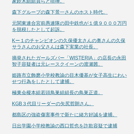
家鈴木組組員らと喧嘩。
森下グループの森下景一さんのホスト時代。
元関東連合宮前愚連隊の田中鉄也が１億９０００万円
を脱税したとして起訴。
Kー１のチャンピオンの久保優太さんの奥さんの久保
サラさんのお父さんは森下実業の社長。
摘発されたガールズバー「WISTERIA」の店長の永田
智子容疑者は元レースクイーンの渡瀬茜。
姫路市立飾磨小学校教諭の目木優基が女子高生にわい
せつ行為をしたとして逮捕。
極東会榎本組若頭鳥巣組組長の鳥巣正道。
KGB３代目リーダーの矢尻哲朗さん。
都島区の強盗傷害事件で新たに緒方好誠を逮捕。
日出学園小学校教諭の西口哲也を詐欺容疑で逮捕