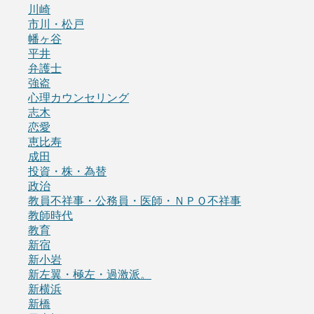
川崎
市川・松戸
幡ヶ谷
平井
弁護士
強盗
心理カウンセリング
志木
恋愛
恵比寿
成田
投資・株・為替
政治
教員不祥事・公務員・医師・ＮＰＯ不祥事
教師時代
教育
新宿
新小岩
新左翼・極左・過激派。
新横浜
新橋