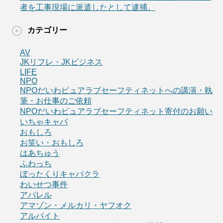
者を工事現場に派遣したとして逮捕。
カテゴリー
AV
JKリフレ・JKビジネス
LIFE
NPO
NPOだいわピュアラブセーフティネットへの講演・執
筆・お仕事のご依頼
NPOだいわピュアラブセーフティネット寄付のお願い
いちゃキャバ
おもしろ
お笑い・おもしろ
はあちゅう
ふわっち
ぼったくりキャバクラ
わいせつ事件
アパレル
アマゾン・メルカリ・ヤフオク
アルバイト