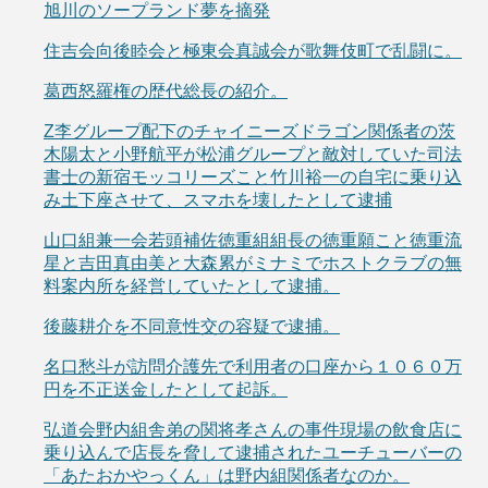
旭川のソープランド夢を摘発
住吉会向後睦会と極東会真誠会が歌舞伎町で乱闘に。
葛西怒羅権の歴代総長の紹介。
Z李グループ配下のチャイニーズドラゴン関係者の茨
木陽太と小野航平が松浦グループと敵対していた司法
書士の新宿モッコリーズこと竹川裕一の自宅に乗り込
み土下座させて、スマホを壊したとして逮捕
山口組兼一会若頭補佐徳重組組長の徳重願こと徳重流
星と吉田真由美と大森累がミナミでホストクラブの無
料案内所を経営していたとして逮捕。
後藤耕介を不同意性交の容疑で逮捕。
名口愁斗が訪問介護先で利用者の口座から１０６０万
円を不正送金したとして起訴。
弘道会野内組舎弟の関将孝さんの事件現場の飲食店に
乗り込んで店長を脅して逮捕されたユーチューバーの
「あたおかやっくん」は野内組関係者なのか。