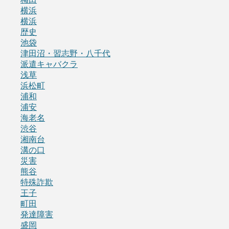
横浜
横浜
歴史
池袋
津田沼・習志野・八千代
派遣キャバクラ
浅草
浜松町
浦和
浦安
海老名
渋谷
湘南台
溝の口
災害
熊谷
特殊詐欺
王子
町田
発達障害
盛岡