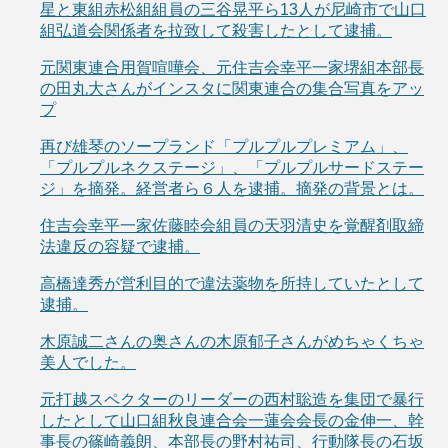
星と東組赤松組組員の三谷晃平ら13人が尼崎市で山口
組弘道会関係者を拉致して殺害したとして逮捕。
元関東連合用賀喧嘩会、元住吉会幸平一家堺組本部長
の田丸大さんがインスタに関東連合の集合写真をアッ
プ
再び雄琴のソープランド「プルプルプレミアム」、
「プルプルネクステージ」、「プルプルサードステー
ジ」を摘発。経営者ら６人を逮捕。摘発の背景とは。
住吉会幸平一家佐藤睦会組員の天羽清史を覚醒剤取締
法違反の容疑で逮捕。
高橋達秀が営利目的で違法薬物を所持していたとして
逮捕。
木原誠二さんの奥さんの木原郁子さんがめちゃくちゃ
美人でした。
元打越スペクターのリーダーの西村聡造を集団で暴行
したとして山口組秋良連合会一蓮会会長の金伸一、幹
事長の篠崎義朗、本部長の野村祐司、行動隊長の石坂