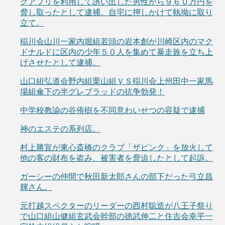
グアプリを利用して誘い出した男性から９６０万円を
脅し取ったとして逮捕。自宅に押しかけて執拗に取り
立て。
稲川会山川一家内堀組若頭の岩本創が川崎区内のマク
ドナルドに区内の少年５０人を集めて暴走族を立ち上
げさせたとして逮捕。
山口組弘道会野内組栗山組ＶＳ稲川会上州田中一家馬
場組傘下の半グレブラッドの抗争勃発！
中学校教諭の谷侑樹を不同意わいせつの容疑で逮捕
神のエステの系列店。
村上勝宣が東心斎橋のクラブ「ザピンク」を放火して
他の客の財布を盗み、被害者を脅迫したとして起訴。
ガーシーの仲間で秋田新太郎さんの部下だった弓立昌
輝さん。
元打越スペクターのリーダーの西村聡造が八王子祭り
で山口組山健組玄武会幹部の徳武伸二と住吉会幸平一