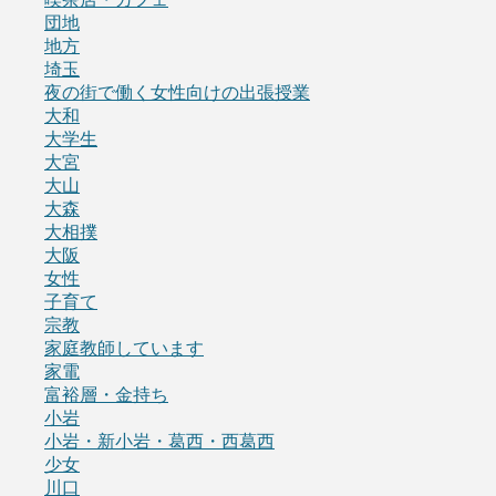
団地
地方
埼玉
夜の街で働く女性向けの出張授業
大和
大学生
大宮
大山
大森
大相撲
大阪
女性
子育て
宗教
家庭教師しています
家電
富裕層・金持ち
小岩
小岩・新小岩・葛西・西葛西
少女
川口