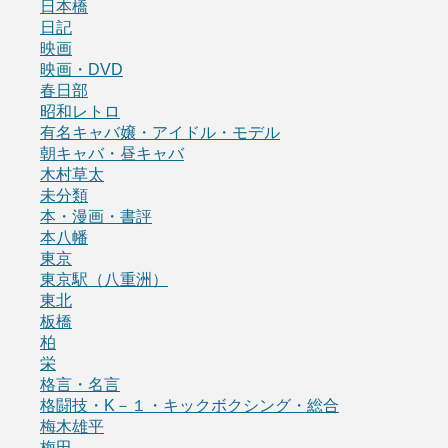
日本橋
日記
映画
映画・DVD
春日部
昭和レトロ
有名キャバ嬢・アイドル・モデル
朝キャバ・昼キャバ
木村草太
未分類
本・漫画・書評
本八幡
東京
東京駅（八重洲）
東北
板橋
柏
栄
格言・名言
格闘技・K－１・キックボクシング・総合
梅木雄平
梅田