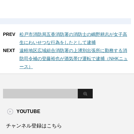
PREV
松戸市消防局五香消防署の消防士の嶋野耕志が女子高
生にわいせつな行為をしたとして逮捕
NEXT
遠軽地区広域組合消防署の上湧別出張所に勤務する消
防司令補の登藤裕也が酒気帯び運転で逮捕（NHKニュ
ース）
YOUTUBE
チャンネル登録はこちら