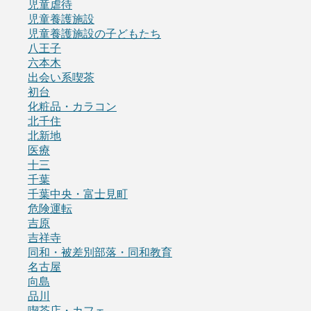
児童虐待
児童養護施設
児童養護施設の子どもたち
八王子
六本木
出会い系喫茶
初台
化粧品・カラコン
北千住
北新地
医療
十三
千葉
千葉中央・富士見町
危険運転
吉原
吉祥寺
同和・被差別部落・同和教育
名古屋
向島
品川
喫茶店・カフェ