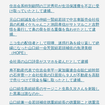
住吉会系特別顧問の三沢秀司が生活保護費を不正に受
け取っていたとして逮捕。
元山口組誠友会小仲組一賢組若頭で中古車販売会社役
員の札幌イケちゃんこと池田孝信がサトマルこと吉野
悟を暴行して鼻の骨を折る重傷を負わせたとして逮
捕。
ニコ生の配信者として喧嘩、迷惑行為を繰り返して絶
縁になった山口組一会芳賀組若頭補佐の魚津美樹
（HOPE）
会社員の山口詩音がスマホを盗んだとして逮捕
寿不動産代表で住吉会幸平一家加藤連合会聡仁組幹部
の石井寛一と会社役員の臼居崇ら９人が不動産を高額
で売りつけて現金を騙し取ったとして逮捕。
山口組生島組組長のサージこと生島久次さんを射殺し
た黒幕は誰なのか。
山口組兼一会若頭補佐徳重組組長の徳重願こと徳重流