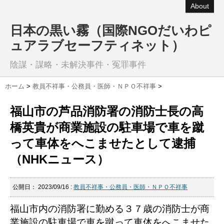
About
日本の黒い霧（国際NGOだいわピ
ュアラブセーフティネット）
陰謀・謀略・未解決事件・冤罪事件
ホーム
>
教員不祥事・公務員・医師・ＮＰＯ不祥事
>
福山市の芦品消防署の消防士長の高
橋英貴が商業施設の駐車場で車を蹴
って車体をへこませたとして逮捕
（NHKニュース）
公開日：
2023/09/16
:
教員不祥事・公務員・医師・ＮＰＯ不祥事
福山市内の消防署に勤める３７歳の消防士が商
業施設の駐車場で車を蹴って車体をへこませた