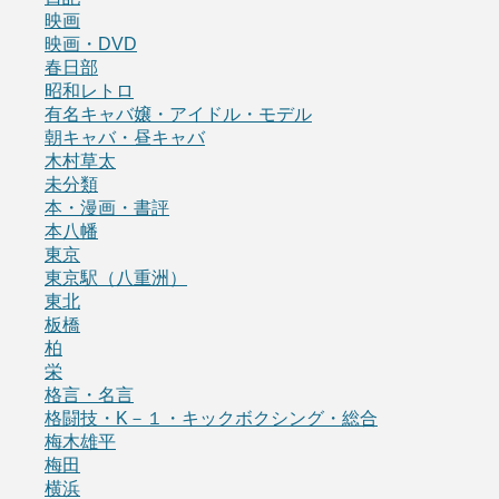
映画
映画・DVD
春日部
昭和レトロ
有名キャバ嬢・アイドル・モデル
朝キャバ・昼キャバ
木村草太
未分類
本・漫画・書評
本八幡
東京
東京駅（八重洲）
東北
板橋
柏
栄
格言・名言
格闘技・K－１・キックボクシング・総合
梅木雄平
梅田
横浜