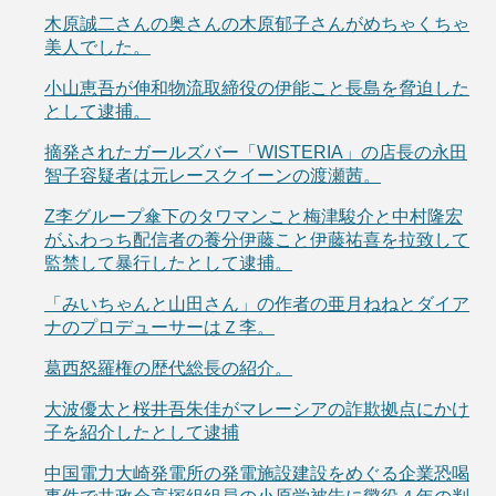
木原誠二さんの奥さんの木原郁子さんがめちゃくちゃ
美人でした。
小山恵吾が伸和物流取締役の伊能こと長島を脅迫した
として逮捕。
摘発されたガールズバー「WISTERIA」の店長の永田
智子容疑者は元レースクイーンの渡瀬茜。
Z李グループ傘下のタワマンこと梅津駿介と中村隆宏
がふわっち配信者の養分伊藤こと伊藤祐喜を拉致して
監禁して暴行したとして逮捕。
「みいちゃんと山田さん」の作者の亜月ねねとダイア
ナのプロデューサーはＺ李。
葛西怒羅権の歴代総長の紹介。
大波優太と桜井吾朱佳がマレーシアの詐欺拠点にかけ
子を紹介したとして逮捕
中国電力大崎発電所の発電施設建設をめぐる企業恐喝