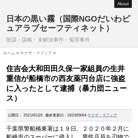
About
日本の黒い霧（国際NGOだいわピ
ュアラブセーフティネット）
陰謀・謀略・未解決事件・冤罪事件
ホーム
>
ヤクザ・マフィア
>
住吉会大和田田久保一家組員の生井
重信が船橋市の西友薬円台店に強盗
に入ったとして逮捕（暴力団ニュー
ス）
公開日：
2021/01/20
: 最終更新日：2023/09/04
ヤクザ・マフィア
千葉県警船橋東署は１９日、２０２０年２月に
船橋市のスーパーに侵入し、男性店員を刃物で