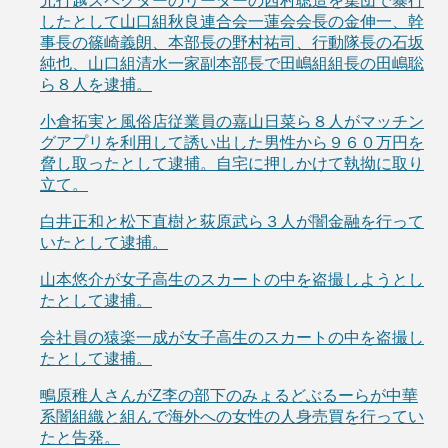
元打越スペクターのリーダーの西村聡造を集団で暴行
したとして山口組秋良連合会一蓮会会長の金伸一、幹
事長の篠崎義朗、本部長の野村祐司、行動隊長の石坂
純也、山口組清水一家副本部長で田嶋組組長の田嶋聡
ら８人を逮捕。
小倉拓実と風俗店従業員の嘉山日菜ら８人がマッチン
グアプリを利用して誘い出した男性から９６０万円を
脅し取ったとして逮捕。自宅に押しかけて執拗に取り
立て。
白井正和と松下直樹と荻原武ら３人が闇金融を行って
いたとして逮捕。
山本悠介が女子高生のスカートの中を盗撮しようとし
たとして逮捕。
会社員の猿楽一成が女子高生のスカートの中を盗撮し
たとして逮捕。
鴫原稚人さんがZ李の部下のみょるどぶるーらが中華
系闇組織と組んで海外への女性の人身売買を行ってい
たと告発。