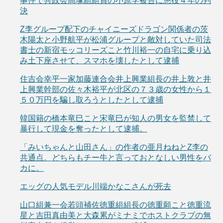
事件で共政会高塚組組員の小原学被告に懲役４年の判
決
Z李グループ配下のチャイニーズドラゴン関係者の茨
木陽太と小野航平が松浦グループと敵対していた司法
書士の新宿モッコリーズこと竹川裕一の自宅に乗り込
み土下座させて、スマホを壊したとして逮捕
住吉会幸平一家加藤連合会井上興業組長の井上敦と井
上興業幹部の佐々木裕平が北区の７３歳の女性から１
５０万円を騙し取ろうとしたとして逮捕
韓国籍の橋本竜巳こと宋竜巳が知人の男女を監禁して
暴行して現金を奪ったとして逮捕。
「みいちゃんと山田さん」の作者の亜月ねねとZ李の
共通点。どちらもチー牛と言っておとなしい男性をバ
カに。
エッグの人気モデル川端かなこさんが死去
山口組兼一会若頭補佐徳重組組長の徳重願こと徳重流
星と吉田真由美と大森累がミナミでホストクラブの無