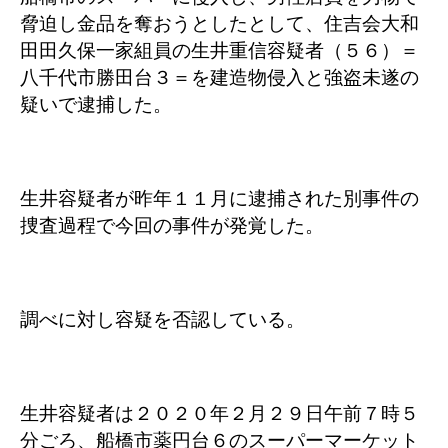
脅迫し金品を奪おうとしたとして、住吉会大和
田田久保一家組員の生井重信容疑者（５６）＝
八千代市勝田台３＝を建造物侵入と強盗未遂の
疑いで逮捕した。
生井容疑者が昨年１１月に逮捕された別事件の
捜査過程で今回の事件が発覚した。
調べに対し容疑を否認している。
生井容疑者は２０２０年２月２９日午前７時５
分ごろ、船橋市薬円台６のスーパーマーケット