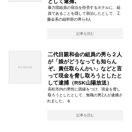
として逮捕。
暴力団組員の宿泊を拒否するホテルに、組
員であることを隠して宿泊したとして、工
藤会系の組幹部の男ら4人
記事を読む
二代目親和会の組員の男ら２人
が「娘がどうなっても知らん
ぞ。責任取らんかい」などと言
って現金を脅し取ろうとしたと
して逮捕（RSK山陽放送）
高松市内の男性に因縁をつけ、現金を脅し
取ろうとしたとして、無職の男2人が逮捕さ
れました。 &
記事を読む