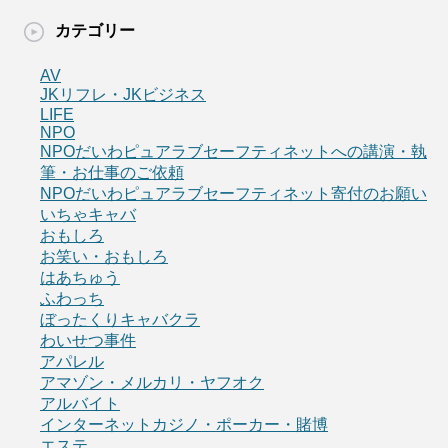
カテゴリー
AV
JKリフレ・JKビジネス
LIFE
NPO
NPOだいわピュアラブセーフティネットへの講演・執
筆・お仕事のご依頼
NPOだいわピュアラブセーフティネット寄付のお願い
いちゃキャバ
おもしろ
お笑い・おもしろ
はあちゅう
ふわっち
ぼったくりキャバクラ
わいせつ事件
アパレル
アマゾン・メルカリ・ヤフオク
アルバイト
インターネットカジノ・ポーカー・賭博
エステ