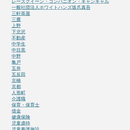
レースクイーン・コンパニオン・キャンギャル
一般社団法人ホワイトハンズ坂爪真吾
三軒茶屋
三鷹
上野
下北沢
不動産
中学生
中目黒
中野
亀戸
五井
五反田
京橋
京都
人形町
介護職
保育・保育士
借金
健康保険
児童虐待
児童養護施設