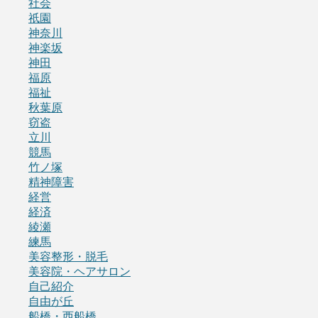
社会
祇園
神奈川
神楽坂
神田
福原
福祉
秋葉原
窃盗
立川
競馬
竹ノ塚
精神障害
経営
経済
綾瀬
練馬
美容整形・脱毛
美容院・ヘアサロン
自己紹介
自由が丘
船橋・西船橋