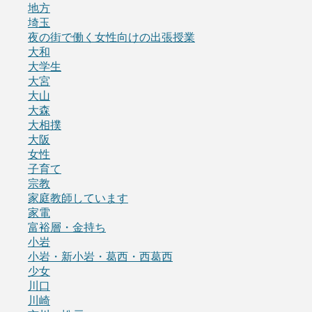
地方
埼玉
夜の街で働く女性向けの出張授業
大和
大学生
大宮
大山
大森
大相撲
大阪
女性
子育て
宗教
家庭教師しています
家電
富裕層・金持ち
小岩
小岩・新小岩・葛西・西葛西
少女
川口
川崎