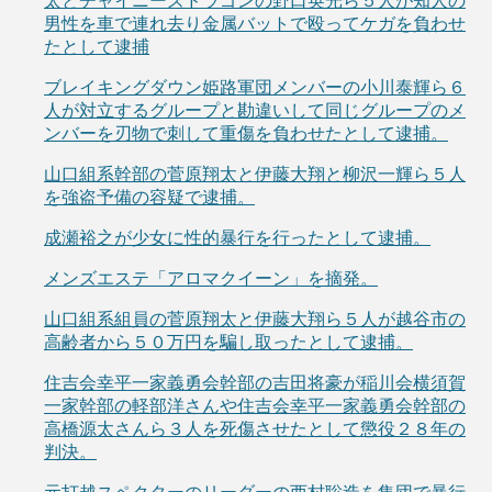
太とチャイニーズドラゴンの野口英光ら５人が知人の
男性を車で連れ去り金属バットで殴ってケガを負わせ
たとして逮捕
ブレイキングダウン姫路軍団メンバーの小川泰輝ら６
人が対立するグループと勘違いして同じグループのメ
ンバーを刃物で刺して重傷を負わせたとして逮捕。
山口組系幹部の菅原翔太と伊藤大翔と柳沢一輝ら５人
を強盗予備の容疑で逮捕。
成瀬裕之が少女に性的暴行を行ったとして逮捕。
メンズエステ「アロマクイーン」を摘発。
山口組系組員の菅原翔太と伊藤大翔ら５人が越谷市の
高齢者から５０万円を騙し取ったとして逮捕。
住吉会幸平一家義勇会幹部の吉田将豪が稲川会横須賀
一家幹部の軽部洋さんや住吉会幸平一家義勇会幹部の
高橋源太さんら３人を死傷させたとして懲役２８年の
判決。