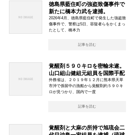
徳島県藍住町の強盗致傷事件で
新たに橋本力武を逮捕。
2026年4月、徳島県藍住町で発生した強盗致
傷事件で、警察は5日、容疑者らをかくまっ
たとして、橋本力
記事を読む
覚醒剤５９０キロを密輸未遂。
山口組山健組元組員を国際手配
外務省は、２０１９年１２月に熊本県天草
市沖で係留中の漁船から覚醒剤約５９０キ
ロが見つかり、国内で一度
記事を読む
覚醒剤と大麻の所持で旭琉会二