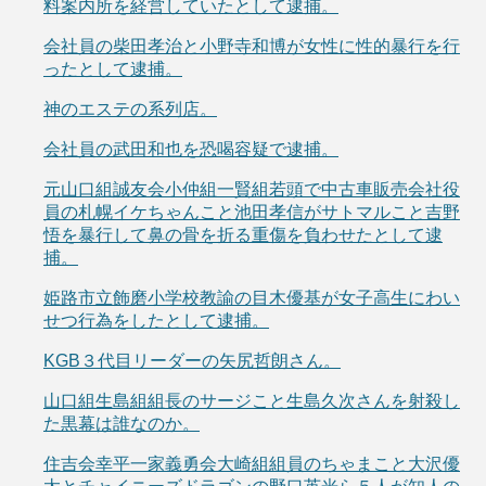
料案内所を経営していたとして逮捕。
会社員の柴田孝治と小野寺和博が女性に性的暴行を行
ったとして逮捕。
神のエステの系列店。
会社員の武田和也を恐喝容疑で逮捕。
元山口組誠友会小仲組一賢組若頭で中古車販売会社役
員の札幌イケちゃんこと池田孝信がサトマルこと吉野
悟を暴行して鼻の骨を折る重傷を負わせたとして逮
捕。
姫路市立飾磨小学校教諭の目木優基が女子高生にわい
せつ行為をしたとして逮捕。
KGB３代目リーダーの矢尻哲朗さん。
山口組生島組組長のサージこと生島久次さんを射殺し
た黒幕は誰なのか。
住吉会幸平一家義勇会大崎組組員のちゃまこと大沢優