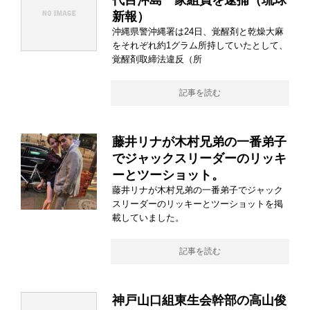
代目沖島一家組員を逮捕（琉球
新報）
沖縄県警沖縄署は24日、覚醒剤と乾燥大麻
をそれぞれ約1グラム所持していたとして、
覚醒剤取締法違反（所
記事を読む
藤井リナが木村兄弟の一番弟子
でジャックスリーダーのリッキ
ーとツーショット。
藤井リナが木村兄弟の一番弟子でジャック
スリーダーのリッキーとツーショットを掲
載していました。
記事を読む
神戸山口組東生会幹部の高山俊