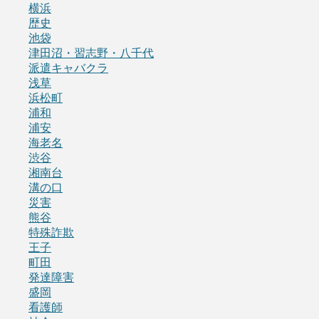
横浜
歴史
池袋
津田沼・習志野・八千代
派遣キャバクラ
浅草
浜松町
浦和
浦安
海老名
渋谷
湘南台
溝の口
災害
熊谷
特殊詐欺
王子
町田
発達障害
盛岡
看護師