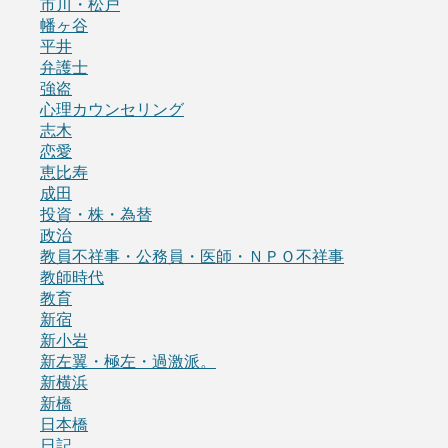
市川・松戸
幡ヶ谷
平井
弁護士
強盗
心理カウンセリング
志木
恋愛
恵比寿
成田
投資・株・為替
政治
教員不祥事・公務員・医師・ＮＰＯ不祥事
教師時代
教育
新宿
新小岩
新左翼・極左・過激派。
新横浜
新橋
日本橋
日記