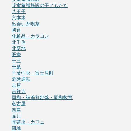
児童養護施設の子どもたち
八王子
六本木
出会い系喫茶
初台
化粧品・カラコン
北千住
北新地
医療
十三
千葉
千葉中央・富士見町
危険運転
吉原
吉祥寺
同和・被差別部落・同和教育
名古屋
向島
品川
喫茶店・カフェ
団地