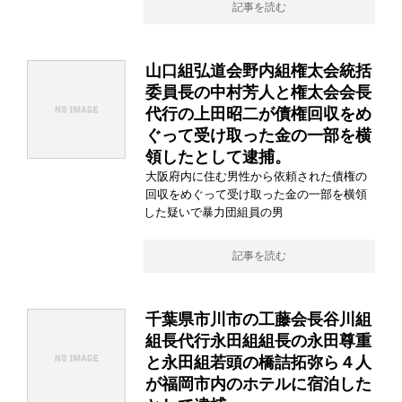
記事を読む
山口組弘道会野内組権太会統括
委員長の中村芳人と権太会会長
代行の上田昭二が債権回収をめ
ぐって受け取った金の一部を横
領したとして逮捕。
大阪府内に住む男性から依頼された債権の
回収をめぐって受け取った金の一部を横領
した疑いで暴力団組員の男
記事を読む
千葉県市川市の工藤会長谷川組
組長代行永田組組長の永田尊重
と永田組若頭の橋詰拓弥ら４人
が福岡市内のホテルに宿泊した