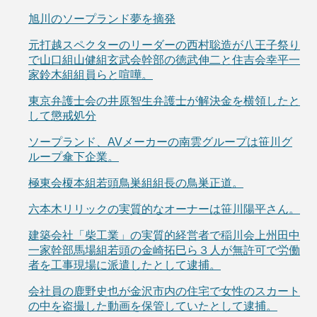
旭川のソープランド夢を摘発
元打越スペクターのリーダーの西村聡造が八王子祭り
で山口組山健組玄武会幹部の徳武伸二と住吉会幸平一
家鈴木組組員らと喧嘩。
東京弁護士会の井原智生弁護士が解決金を横領したと
して懲戒処分
ソープランド、AVメーカーの南雲グループは笹川グ
ループ傘下企業。
極東会榎本組若頭鳥巣組組長の鳥巣正道。
六本木リリックの実質的なオーナーは笹川陽平さん。
建築会社「柴工業」の実質的経営者で稲川会上州田中
一家幹部馬場組若頭の金崎拓巳ら３人が無許可で労働
者を工事現場に派遣したとして逮捕。
会社員の鹿野史也が金沢市内の住宅で女性のスカート
の中を盗撮した動画を保管していたとして逮捕。