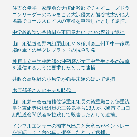
住吉会幸平一家義勇会大崎組幹部でチャイニーズドラ
ゴンリーダーのちゃまこと大沢優太と熊谷敢太が他人
名義でロールスロイスの車検を申請したとして逮捕。
中学校教諭の谷侑樹を不同意わいせつの容疑で逮捕
山口組弘道会野内組栗山組ＶＳ稲川会上州田中一家馬
場組傘下の半グレブラッドの抗争勃発！
神戸市立中学校教師の沖翔磨が女子中学生に裸の映像
を送信するように要求したとして逮捕。
共政会高塚組の小原学が強要未遂の疑いで逮捕
木原郁子さんのモデル時代。
山口組兼一会若頭補佐徳重組組長の徳重願こと徳重流
星と東組赤松組組員の三谷晃平ら13人が尼崎市で山口
組弘道会関係者を拉致して殺害したとして逮捕。
インフルエンサーの橋本竜巳こと宋竜巳がベントレー
を運転して７台の車に衝突したとして逮捕。