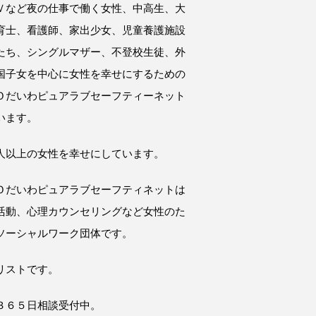
Ｖなど夜の仕事で働く女性、中高生、大
育士、看護師、家出少女、児童養護施設
たち、シングルマザー、不登校生徒、外
国子女を中心に女性を幸せにするための
Ｏだいわピュアラブセーフティーネット
います。
人以上の女性を幸せにしています。
Ｏだいわピュアラブセーフティネットは
活動、心理カウンセリングなど女性のた
ソーシャルワーク団体です。
リストです。
３６５日相談受付中。