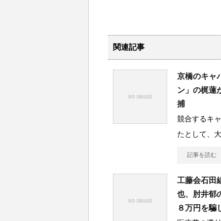
関連記事
京橋のキャ
ン」の梶蓮
捕
競合するキ
たとして、
記事を読む
工藤会石田
也、肘井郁
８万円を騙