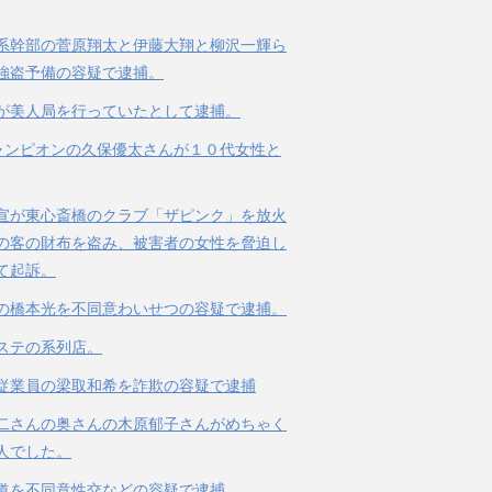
系幹部の菅原翔太と伊藤大翔と柳沢一輝ら
強盗予備の容疑で逮捕。
が美人局を行っていたとして逮捕。
ャンピオンの久保優太さんが１０代女性と
宣が東心斎橋のクラブ「ザピンク」を放火
の客の財布を盗み、被害者の女性を脅迫し
て起訴。
の橋本光を不同意わいせつの容疑で逮捕。
ステの系列店。
従業員の梁取和希を詐欺の容疑で逮捕
二さんの奥さんの木原郁子さんがめちゃく
人でした。
道を不同意性交などの容疑で逮捕