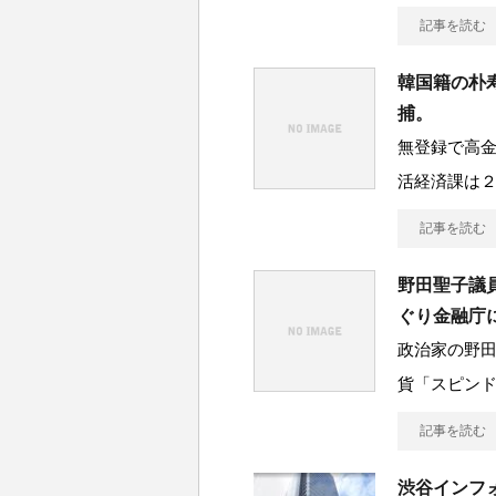
記事を読む
韓国籍の朴
捕。
無登録で高
活経済課は
記事を読む
野田聖子議
ぐり金融庁
政治家の野
貨「スピン
記事を読む
渋谷インフ