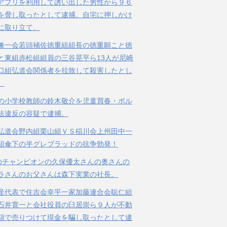
アプリを利用して誘い出した男性から９６
を脅し取ったとして逮捕。自宅に押しかけ
に取り立て。
兼一会若頭補佐徳重組組長の徳重願こと徳
と東組赤松組組員の三谷晃平ら13人が尼崎
口組弘道会関係者を拉致して殺害したとし
。
の小学校教師の鈴木敬介を児童買春・ポル
法違反の容疑で逮捕。
弘道会野内組栗山組ＶＳ稲川会上州田中一
組傘下の半グレブラッドの抗争勃発！
のチャンピオンの久保優太さんの奥さんの
ラさんのお父さんは森下実業の社長。
産代表で住吉会幸平一家加藤連合会聡仁組
石井寛一と会社役員の臼居崇ら９人が不動
額で売りつけて現金を騙し取ったとして逮