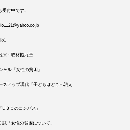
も受付中です。
o1121@yahoo.co.jp
io1
出演・取材協力歴
ペシャル「女性の貧困」
ローズアップ現代「子どもはどこへ消え
「U３０のコンパス」
Ｅ誌「女性の貧困について」