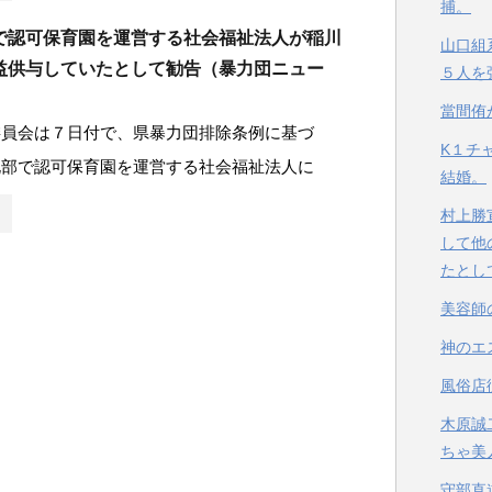
捕。
で認可保育園を運営する社会福祉法人が稲川
山口組
益供与していたとして勧告（暴力団ニュー
５人を
當間侑
委員会は７日付で、県暴力団排除条例に基づ
K１チ
北部で認可保育園を運営する社会福祉法人に
結婚。
村上勝
して他
たとし
美容師
神のエ
風俗店
木原誠
ちゃ美
守部直