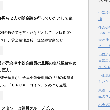
中学校
寿男ら２人が闇金融を行っていたとして逮
捕
住吉会
金利の貸金業を営んだなどとして、大阪府警生
ドラゴ
太が他
２２日、貸金業法違反（無登録営業など）
として
山口組
重流星
員が元会津小鉄会組員の旦那の仮想通貨をめ
ラブの
に圧力。
小山恵
田聖子議員が元会津小鉄会組員の旦那の仮想通
したと
ドル」「ＧＡＣＫＴコイン」をめぐり金融
京都市
生のス
小倉拓
ォスタワーは笹川グループビル。