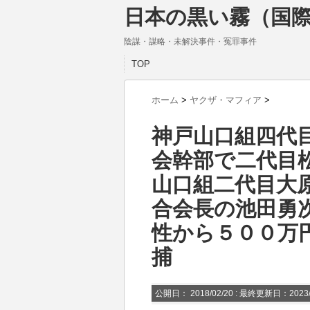
日本の黒い霧（国際
陰謀・謀略・未解決事件・冤罪事件
TOP
ホーム
>
ヤクザ・マフィア
>
神戸山口組四代
会幹部で二代目
山口組二代目大
合会長の池田勇
性から５００万
捕
公開日：
2018/02/20
: 最終更新日：2023/