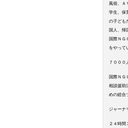
風俗、Ａ
学生、保
の子ども
国人、帰
国際ＮＧ
をやって
７０００
国際ＮＧ
相談援助
めの総合
ジャーナ
２４時間