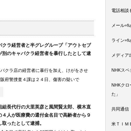
電話相談
メール=fuji
ライン=fuj
バクラ経営者と半グレグループ「アウトセブ
が別のキャバクラ経営者を暴行したとして逮
メディア
NHKス
ャバクラ店の経営者に暴行を加え、けがをさせ
大阪府警捜査４課は２４日、傷害の疑いで
NHKク
た」
組組長代行の大里英彦と風間賢太郎、横木直
共同通信
の４人が医療費の還付金名目で高齢者から９
し取ったとして逮捕。
米ＴＩＭ