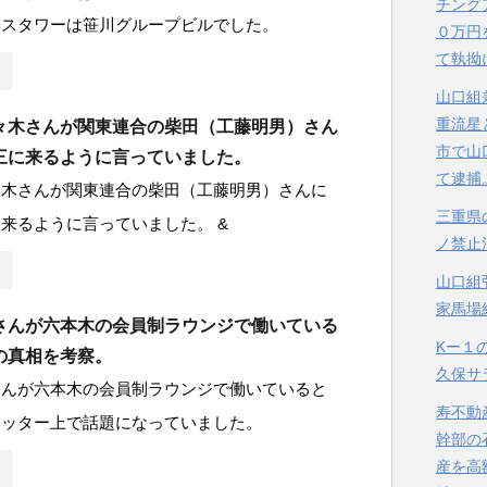
チング
ォスタワーは笹川グループビルでした。
０万円
て執拗
山口組
重流星
々木さんが関東連合の柴田（工藤明男）さん
市で山
三に来るように言っていました。
て逮捕
々木さんが関東連合の柴田（工藤明男）さんに
三重県
来るように言っていました。 &
ノ禁止
山口組
家馬場
さんが六本木の会員制ラウンジで働いている
Kー１
の真相を考察。
久保サ
さんが六本木の会員制ラウンジで働いていると
寿不動
イッター上で話題になっていました。
幹部の
産を高