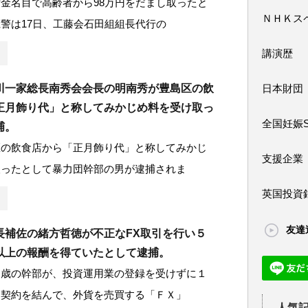
金名目で高齢者から98万円をだまし取ったと
ＮＨＫス
警は17日、工藤会石田組組長代行の
講演歴
川一家総長南秀会会長の明南秀が豊島区の飲
日本財団
正月飾り代」と称してみかじめ料を受け取っ
全国妊娠
捕。
区の飲食店から「正月飾り代」と称してみかじ
支援企業
取ったとして暴力団幹部の男が逮捕されま
英国投資
友達
長補佐の緒方哲徳が不正なFX取引を行い５
以上の報酬を得ていたとして逮捕。
８歳の幹部が、投資運用業の登録を受けずに１
と契約を結んで、外貨を売買する「ＦＸ」
人気