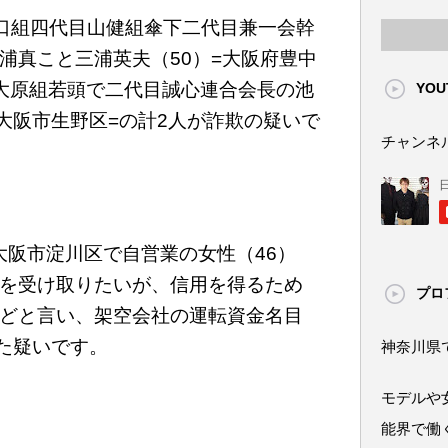
戸山口組四代目山健組傘下二代目兼一会幹
浦真こと三浦英夫（50）=大阪府豊中
大原組若頭で二代目誠心連合会長の池
YOU
=大阪市生野区=の計2人が詐欺の疑いで
チャンネ
に大阪市淀川区で自営業の女性（46）
を受け取りたいが、信用を得るため
プロ
どと言い、架空会社の運転資金名目
った疑いです。
神奈川県
モデルや
能界で働