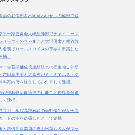
教諭の谷侑樹を不同意わいせつの容疑で逮
幸平一家義勇会大崎組幹部でチャイニーズ
ンリーダーのちゃまこと大沢優太と熊谷敢
人名義でロールスロイスの車検を申請した
逮捕。
兼一会若頭補佐徳重組組長の徳重願こと徳
と吉田真由美と大森累がミナミでホストク
無料案内所を経営していたとして逮捕。
吾が伸和物流取締役の伊能こと長島を脅迫
して逮捕。
立京都工学院高校教諭の桒野優生が女子高
カートの中を盗撮したとして逮捕
実と風俗店従業員の嘉山日菜ら８人がマッ