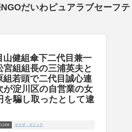
NGOだいわピュアラブセーフテ
目山健組傘下二代目兼一
松宮組組長の三浦英夫と
原組若頭で二代目誠心連
次が淀川区の自営業の女
円を騙し取ったとして逮
12/08
ヤクザ・マフィア