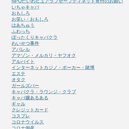
NPOだいわピュアラブセーフティネット寄付のお願い
いちゃキャバ
おもしろ
お笑い・おもしろ
はあちゅう
ふわっち
ぼったくりキャバクラ
わいせつ事件
アパレル
アマゾン・メルカリ・ヤフオク
アルバイト
インターネットカジノ・ポーカー・賭博
エステ
オタク
ガールズバー
キャバクラ・ラウンジ・クラブ
キャバ嬢あるある
ギャル
クレジットカード
コスプレ
コロナウイルス
コロナ倒産