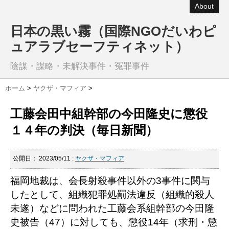
About
日本の黒い霧（国際NGOだいわピ
ュアラブセーフティネット）
陰謀・謀略・未解決事件・冤罪事件
ホーム
>
ヤクザ・マフィア
>
工藤会田中組幹部の今田隆史に懲役
１４年の判決（毎日新聞）
公開日：
2023/05/11
:
ヤクザ・マフィア
福岡地裁は、会長射殺事件以外の3事件に関与
したとして、組織犯罪処罰法違反（組織的殺人
未遂）などに問われた工藤会系組幹部の今田隆
史被告（47）に対しても、懲役14年（求刑・懲