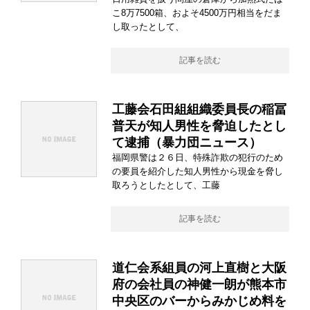
こ8万7500箱、およそ4500万円相当をだま
し取ったとして、
記事を読む
工藤会石田組組織委員長の稲冨
普天が知人男性を脅迫したとし
て逮捕（暴力団ニュース）
福岡県警は２６日、特殊詐欺の犯行のため
の要員を紹介した知人男性から現金を脅し
取ろうとしたとして、工藤
記事を読む
道仁会系組員の河上直樹と大阪
府の会社員の神健一朗が熊本市
中央区のバーからみかじめ料を