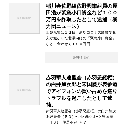
稲川会佐野組佐野興業組員の原
田浩が緊急小口資金など１００
万円を詐取したとして逮捕（暴
力団ニュース）
山梨県警は１２日、新型コロナの影響で収
入が減少した世帯向けの「緊急小口資金」
など、合わせて１００万円
記事を読む
赤羽華人連盟会（赤羽怒羅権）
の白井加次郎と宋国慶が表参道
でアイフォンの買い占めを巡り
トラブルを起こしたとして逮
捕。
赤羽華人連盟会（赤羽怒羅権）の白井加次
郎容疑者（５０）=北区赤羽北=と宋国慶
（４３）=住居不定=ら７