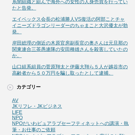
系闇組織と組んで海外への女性の人身売買を行ってい
たと告発。
エイベックス会長の松浦勝人VS復活の阿部ことチャ
イニーズドラゴンリーダーのちゃまこと大沢優太が勃
発。
岸田総理の側近の木原官房副長官の奥さんは元旦那の
関東連合三茶愚連隊の安田種雄さんを殺害していたの
か。
山口組系組員の菅原翔太と伊藤大翔ら５人が越谷市の
高齢者から５０万円を騙し取ったとして逮捕。
カテゴリー
AV
JKリフレ・JKビジネス
LIFE
NPO
NPOだいわピュアラブセーフティネットへの講演・執
筆・お仕事のご依頼