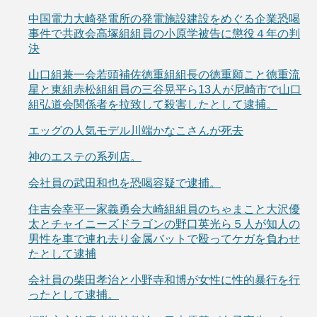
中国電力大崎発電所の発電施設建設をめぐる企業恐喝
事件で共政会高塚組組員の小原学被告に懲役４年の判
決
山口組兼一会若頭補佐徳重組組長の徳重願こと徳重流
星と東組赤松組組員の三谷晃平ら13人が尼崎市で山口
組弘道会関係者を拉致して殺害したとして逮捕。
エッグの人気モデル川端かなこさんが死去
神のエステの系列店。
会社員の武田和也を恐喝容疑で逮捕。
住吉会幸平一家義勇会大崎組組員のちゃまこと大沢優
太とチャイニーズドラゴンの野口英光ら５人が知人の
男性を車で連れ去り金属バットで殴ってケガを負わせ
たとして逮捕
会社員の柴田孝治と小野寺和博が女性に性的暴行を行
ったとして逮捕。