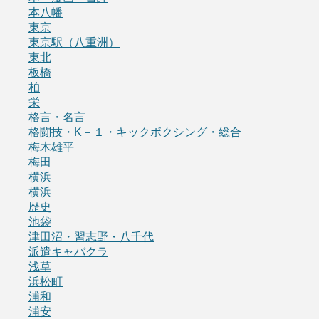
本八幡
東京
東京駅（八重洲）
東北
板橋
柏
栄
格言・名言
格闘技・K－１・キックボクシング・総合
梅木雄平
梅田
横浜
横浜
歴史
池袋
津田沼・習志野・八千代
派遣キャバクラ
浅草
浜松町
浦和
浦安