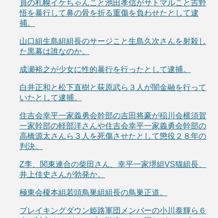
員の札幌イケちゃんこと池田孝信がサトマルこと吉野
悟を暴行して鼻の骨を折る重傷を負わせたとして逮
捕。
山口組生島組組長のサージこと生島久次さんを射殺し
た黒幕は誰なのか。
成瀬裕之が少女に性的暴行を行ったとして逮捕。
白井正和と松下直樹と荻原武ら３人が闇金融を行って
いたとして逮捕。
住吉会幸平一家義勇会幹部の吉田将豪が稲川会横須賀
一家幹部の軽部洋さんや住吉会幸平一家義勇会幹部の
高橋源太さんら３人を死傷させたとして懲役２８年の
判決。
Z李、関東連合の柴田さん、幸平一家堺組VS猫組長、
井上佳史さんが勃発か。
極東会榎本組若頭鳥巣組組長の鳥巣正道。
ブレイキングダウン姫路軍団メンバーの小川泰輝ら６