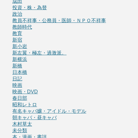
成田
投資・株・為替
政治
教員不祥事・公務員・医師・ＮＰＯ不祥事
教師時代
教育
新宿
新小岩
新左翼・極左・過激派。
新横浜
新橋
日本橋
日記
映画
映画・DVD
春日部
昭和レトロ
有名キャバ嬢・アイドル・モデル
朝キャバ・昼キャバ
木村草太
未分類
本・漫画・書評