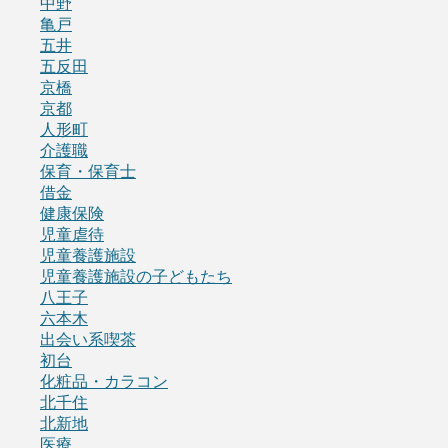
中野
亀戸
五井
五反田
京橋
京都
人形町
介護職
保育・保育士
借金
健康保険
児童虐待
児童養護施設
児童養護施設の子どもたち
八王子
六本木
出会い系喫茶
初台
化粧品・カラコン
北千住
北新地
医療