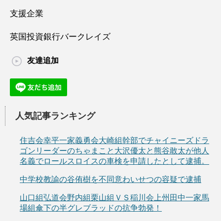
支援企業
英国投資銀行バークレイズ
友達追加
人気記事ランキング
住吉会幸平一家義勇会大崎組幹部でチャイニーズドラ
ゴンリーダーのちゃまこと大沢優太と熊谷敢太が他人
名義でロールスロイスの車検を申請したとして逮捕。
中学校教諭の谷侑樹を不同意わいせつの容疑で逮捕
山口組弘道会野内組栗山組ＶＳ稲川会上州田中一家馬
場組傘下の半グレブラッドの抗争勃発！