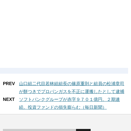
PREV
山口組二代目若林組組長の篠原重則と組員の松浦章司
が餅つきでプロパンガスを不正に運搬したとして逮捕
NEXT
ソフトバンクグループが赤字９７０１億円。２期連
続。投資ファンドの損失膨らむ（毎日新聞）