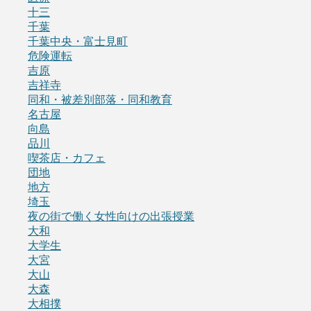
十三
千葉
千葉中央・富士見町
危険運転
吉原
吉祥寺
同和・被差別部落・同和教育
名古屋
向島
品川
喫茶店・カフェ
団地
地方
埼玉
夜の街で働く女性向けの出張授業
大和
大学生
大宮
大山
大森
大相撲