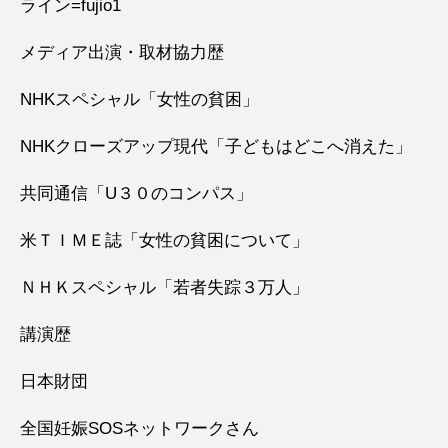
ライン=fujio1
メディア出演・取材協力歴
NHKスペシャル「女性の貧困」
NHKクローズアップ現代「子どもはどこへ消えた」
共同通信「U３０のコンパス」
米ＴＩＭＥ誌「女性の貧困について」
ＮＨＫスペシャル「若者失踪３万人」
講演歴
日本財団
全国妊娠SOSネットワークさん