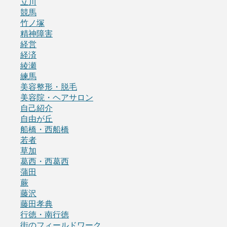
立川
競馬
竹ノ塚
精神障害
経営
経済
綾瀬
練馬
美容整形・脱毛
美容院・ヘアサロン
自己紹介
自由が丘
船橋・西船橋
若者
草加
葛西・西葛西
蒲田
蕨
藤沢
藤田孝典
行徳・南行徳
街のフィールドワーク