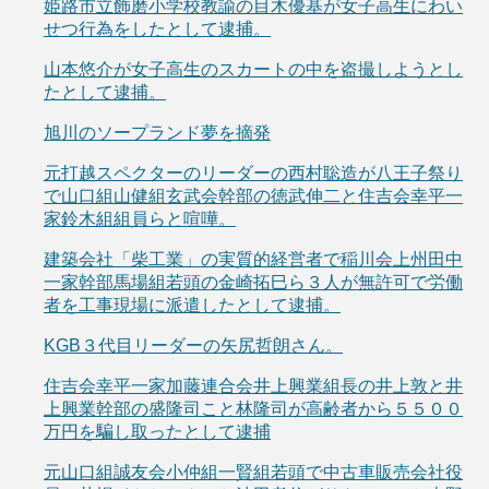
姫路市立飾磨小学校教諭の目木優基が女子高生にわい
せつ行為をしたとして逮捕。
山本悠介が女子高生のスカートの中を盗撮しようとし
たとして逮捕。
旭川のソープランド夢を摘発
元打越スペクターのリーダーの西村聡造が八王子祭り
で山口組山健組玄武会幹部の徳武伸二と住吉会幸平一
家鈴木組組員らと喧嘩。
建築会社「柴工業」の実質的経営者で稲川会上州田中
一家幹部馬場組若頭の金崎拓巳ら３人が無許可で労働
者を工事現場に派遣したとして逮捕。
KGB３代目リーダーの矢尻哲朗さん。
住吉会幸平一家加藤連合会井上興業組長の井上敦と井
上興業幹部の盛隆司こと林隆司が高齢者から５５００
万円を騙し取ったとして逮捕
元山口組誠友会小仲組一賢組若頭で中古車販売会社役