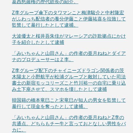
葛西怒羅権の歴代総長の紹介。
Z李グループ傘下のタワマンこと梅津駿介と中村隆宏
がふわっち配信者の養分伊藤こと伊藤祐喜を拉致して
監禁して暴行したとして逮捕。
大波優太と桜井吾朱佳がマレーシアの詐欺拠点にかけ
子を紹介したとして逮捕
「みいちゃんと山田さん」の作者の亜月ねねとダイア
ナのプロデューサーはＺ李。
Z李グループ配下のチャイニーズドラゴン関係者の茨
木陽太と小野航平が松浦グループと敵対していた司法
書士の新宿モッコリーズこと竹川裕一の自宅に乗り込
み土下座させて、スマホを壊したとして逮捕
韓国籍の橋本竜巳こと宋竜巳が知人の男女を監禁して
暴行して現金を奪ったとして逮捕。
「みいちゃんと山田さん」の作者の亜月ねねとZ李の
共通点。どちらもチー牛と言っておとなしい男性をバ
カに。