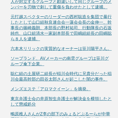
人が対立するグループと勘違いして同じグループのメ
ンバーを刃物で刺して重傷を負わせたとして逮捕。
元打越スペクターのリーダーの西村聡造を集団で暴行
したとして山口組秋良連合会一蓮会会長の金伸一、幹
事長の篠崎義朗、本部長の野村祐司、行動隊長の石坂
純也、山口組清水一家副本部長で田嶋組組長の田嶋聡
ら８人を逮捕。
六本木リリックの実質的なオーナーは笹川陽平さん。
ソープランド、AVメーカーの南雲グループは笹川グ
ループ傘下企業。
聡仁組の土屋研二組長が稲川会時代に兄貴分だった稲
川会最高幹部の田谷太郎さんが起こした闇の事件。
メンズエステ「アロマクイーン」を摘発。
東京弁護士会の井原智生弁護士が解決金を横領したと
して懲戒処分
鴫原稚人さんがZ李の部下のみょるどぶるーらが中華