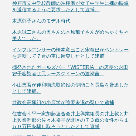
神戸市立中学校教師の沖翔磨が女子中学生に裸の映像
を送信するように要求したとして逮捕。
木原郁子さんのモデル時代。
木原誠二さんの奥さんの木原郁子さんがめちゃくちゃ
美人でした。
インフルエンサーの橋本竜巳こと宋竜巳がベントレー
を運転して７台の車に衝突したとして逮捕。
摘発されたガールズバー「WISTERIA」の店長の永田
智子容疑者は元レースクイーンの渡瀬茜。
小山恵吾が伸和物流取締役の伊能こと長島を脅迫した
として逮捕。
共政会高塚組の小原学が強要未遂の疑いで逮捕
住吉会幸平一家加藤連合会井上興業組長の井上敦と井
上興業幹部の佐々木裕平が北区の７３歳の女性から１
５０万円を騙し取ろうとしたとして逮捕