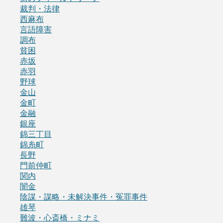
裁判・法律
西麻布
言語障害
調布
貧困
赤坂
赤羽
野球
金山
金町
金融
銀座
錦三丁目
錦糸町
長野
門前仲町
関内
闇金
陰謀・謀略・未解決事件・冤罪事件
雄琴
難波・心斎橋・ミナミ