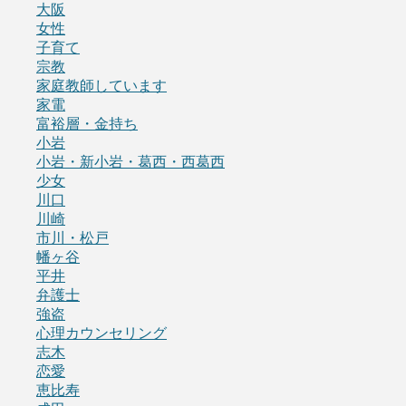
大阪
女性
子育て
宗教
家庭教師しています
家電
富裕層・金持ち
小岩
小岩・新小岩・葛西・西葛西
少女
川口
川崎
市川・松戸
幡ヶ谷
平井
弁護士
強盗
心理カウンセリング
志木
恋愛
恵比寿