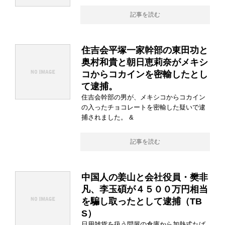
記事を読む
住吉会平塚一家幹部の東田功と
奥村和貴と朝日恵莉奈がメキシ
コからコカインを密輸したとし
て逮捕。
住吉会幹部の男が、メキシコからコカイン
の入ったチョコレートを密輸した疑いで逮
捕されました。 &
記事を読む
中国人の姜山と会社役員・樊非
凡、李玉碩が４５００万円相当
を騙し取ったとして逮捕（TB
S）
日用雑貨を扱う問屋の倉庫から加熱式たば