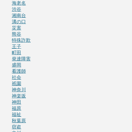
海老名
渋谷
湘南台
溝の口
災害
熊谷
特殊詐欺
王子
町田
発達障害
盛岡
看護師
社会
祇園
神奈川
神楽坂
神田
福原
福祉
秋葉原
窃盗