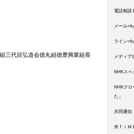
電話相談
メール=fuji
ライン=fuj
組三代目弘道会徳丸組徳豊興業組長
メディア
NHKス
NHKク
た」
共同通信
米ＴＩＭ