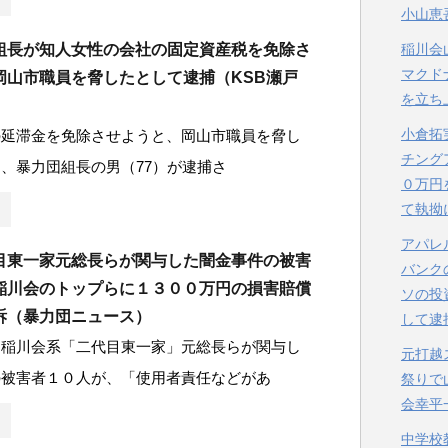
小山恵
稲川会
組長が知人女性の会社の固定資産税を免除さ
マクド
岡山市職員を脅したとして逮捕（KSB瀬戸
を立ち
小倉拓
の延滞金を免除させようと、岡山市職員を脅し
チング
、暴力団組長の男（77）が逮捕さ
０万円
て執拗
アパレ
目東一家元総長らが関与した闇金事件の被害
バンク
稲川会のトップらに１３００万円の損害賠償
ソの投
訴（暴力団ニュース）
して逮
・稲川会系「二代目東一家」元総長らが関与し
元打越
の被害者１０人が、「使用者責任などがあ
祭りで
会幸平
中学校