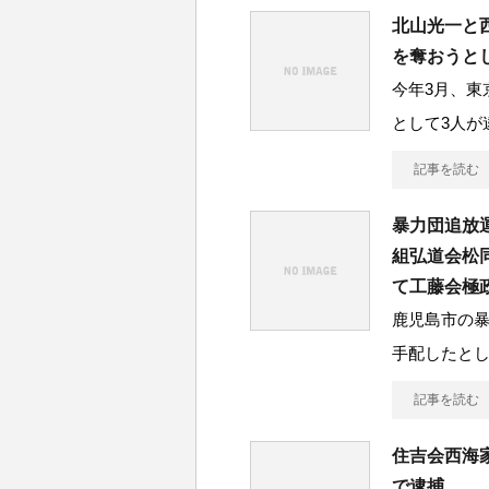
北山光一と
を奪おうと
今年3月、東
として3人が
記事を読む
暴力団追放
組弘道会松
て工藤会極
鹿児島市の
手配したと
記事を読む
住吉会西海
で逮捕。