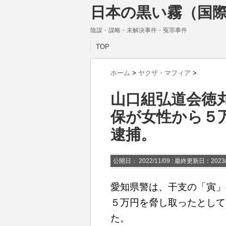
日本の黒い霧（国際
陰謀・謀略・未解決事件・冤罪事件
TOP
ホーム
>
ヤクザ・マフィア
>
山口組弘道会徳
保が女性から５
逮捕。
公開日：
2022/11/09
: 最終更新日：2023/
愛知県警は、干支の「寅」
５万円を脅し取ったとして
た。