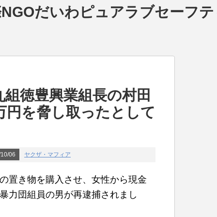
NGOだいわピュアラブセーフテ
丸組徳豊興業組長の村田
万円を脅し取ったとして
10/06
ヤクザ・マフィア
の置き物を購入させ、女性から現金
暴力団組員の男が再逮捕されまし