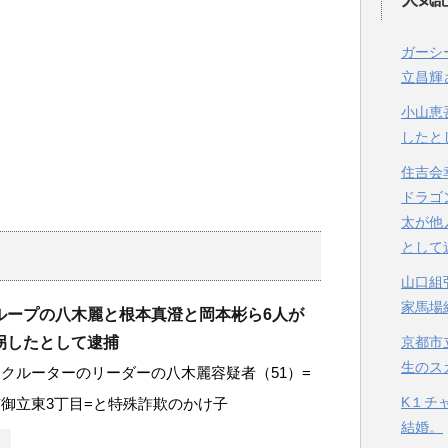
ガーシ
立昌輝
小山恵
したと
住吉会
ドラゴ
太が他
として
山口組
家馬場
ループの八木麗と根本真澄と岡本彬ら6人が
京都市
拐したとして逮捕
生のス
クルーターのリーダーの八木麗容疑者（51）=
K１チ
御立東3丁目=と特殊詐欺のかけ子
結婚。