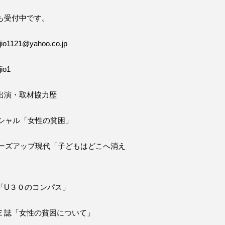
も受付中です。
o1121@yahoo.co.jp
io1
出演・取材協力歴
ペシャル「女性の貧困」
ローズアップ現代「子どもはどこへ消え
「U３０のコンパス」
Ｅ誌「女性の貧困について」