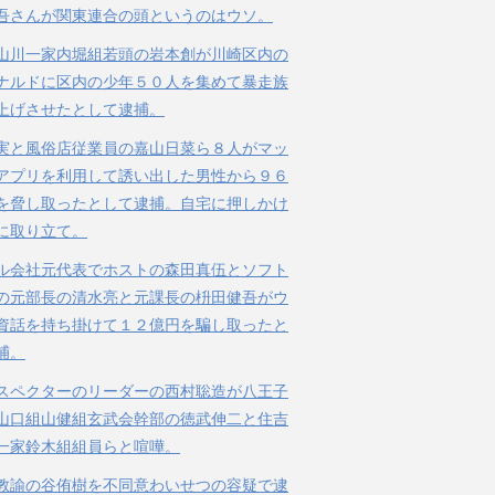
吾さんが関東連合の頭というのはウソ。
山川一家内堀組若頭の岩本創が川崎区内の
ナルドに区内の少年５０人を集めて暴走族
上げさせたとして逮捕。
実と風俗店従業員の嘉山日菜ら８人がマッ
アプリを利用して誘い出した男性から９６
を脅し取ったとして逮捕。自宅に押しかけ
に取り立て。
ル会社元代表でホストの森田真伍とソフト
の元部長の清水亮と元課長の枡田健吾がウ
資話を持ち掛けて１２億円を騙し取ったと
捕。
スペクターのリーダーの西村聡造が八王子
山口組山健組玄武会幹部の徳武伸二と住吉
一家鈴木組組員らと喧嘩。
教諭の谷侑樹を不同意わいせつの容疑で逮