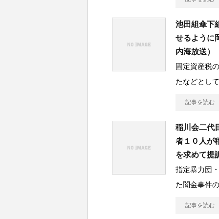
池田組傘下
せるように
内海放送）
固定資産税
たなどとして
記事を読む
稲川会二代
者１０人が
を求めて提
指定暴力団
た闇金事件
記事を読む