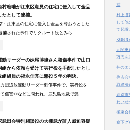
捕
西村瑠唯が江東区潮見の住宅に侵入して金品
村上勝
したとして逮捕。
して他
京・江東区の住宅に侵入し金品を奪おうとした
て起訴
逮捕された事件でリクルート役とみら
KGB
元関東
万円を
運動リーダーの妹尾博隆さん殺傷事件で山口
神のエ
同組から依頼を受けて実行役を手配したとし
政組組員の福永佳亮に懲役５年の判決。
住吉会
取締法
暴力団追放運動リーダー刺傷事件で、実行役を
して傷害罪などに問われ、鹿児島地裁で懲
姫路市
わいせ
極東会
家武田会特別相談役の大槻武が証人威迫容疑
森下グ