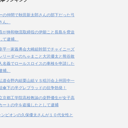
ーの仲間で秋田新太郎さんの部下だった弓
さん。
吾が伸和物流取締役の伊能こと長島を脅迫
して逮捕。
幸平一家義勇会大崎組幹部でチャイニーズ
ンリーダーのちゃまこと大沢優太と熊谷敢
人名義でロールスロイスの車検を申請した
逮捕。
弘道会野内組栗山組ＶＳ稲川会上州田中一
組傘下の半グレブラッドの抗争勃発！
立京都工学院高校教諭の桒野優生が女子高
カートの中を盗撮したとして逮捕
ャンピオンの久保優太さんが１０代女性と