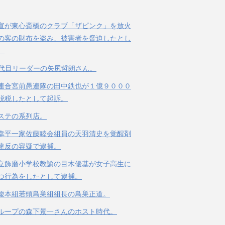
宣が東心斎橋のクラブ「ザピンク」を放火
の客の財布を盗み、被害者を脅迫したとし
。
３代目リーダーの矢尻哲朗さん。
連合宮前愚連隊の田中鉄也が１億９０００
脱税したとして起訴。
ステの系列店。
幸平一家佐藤睦会組員の天羽清史を覚醒剤
違反の容疑で逮捕。
立飾磨小学校教諭の目木優基が女子高生に
つ行為をしたとして逮捕。
榎本組若頭鳥巣組組長の鳥巣正道。
ループの森下景一さんのホスト時代。