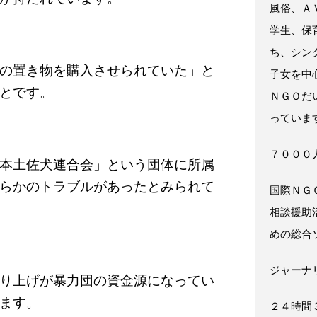
風俗、Ａ
学生、保
ち、シン
の置き物を購入させられていた」と
子女を中
とです。
ＮＧＯだ
っていま
７０００
本土佐犬連合会」という団体に所属
らかのトラブルがあったとみられて
国際ＮＧ
相談援助
めの総合
ジャーナ
り上げが暴力団の資金源になってい
ます。
２４時間