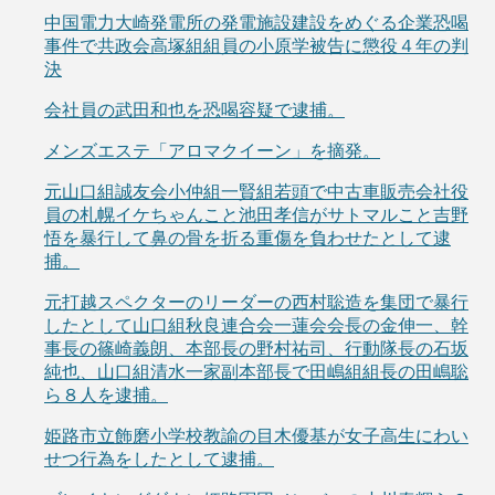
中国電力大崎発電所の発電施設建設をめぐる企業恐喝
事件で共政会高塚組組員の小原学被告に懲役４年の判
決
会社員の武田和也を恐喝容疑で逮捕。
メンズエステ「アロマクイーン」を摘発。
元山口組誠友会小仲組一賢組若頭で中古車販売会社役
員の札幌イケちゃんこと池田孝信がサトマルこと吉野
悟を暴行して鼻の骨を折る重傷を負わせたとして逮
捕。
元打越スペクターのリーダーの西村聡造を集団で暴行
したとして山口組秋良連合会一蓮会会長の金伸一、幹
事長の篠崎義朗、本部長の野村祐司、行動隊長の石坂
純也、山口組清水一家副本部長で田嶋組組長の田嶋聡
ら８人を逮捕。
姫路市立飾磨小学校教諭の目木優基が女子高生にわい
せつ行為をしたとして逮捕。