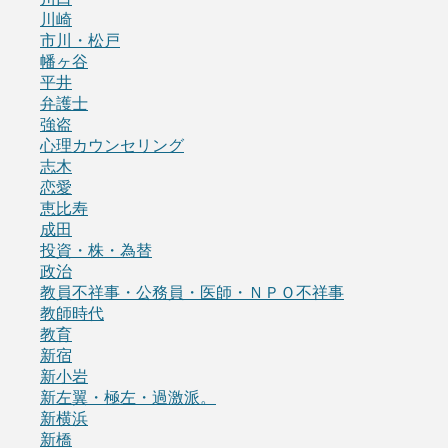
川崎
市川・松戸
幡ヶ谷
平井
弁護士
強盗
心理カウンセリング
志木
恋愛
恵比寿
成田
投資・株・為替
政治
教員不祥事・公務員・医師・ＮＰＯ不祥事
教師時代
教育
新宿
新小岩
新左翼・極左・過激派。
新横浜
新橋