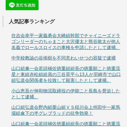
人気記事ランキング
住吉会幸平一家義勇会大崎組幹部でチャイニーズドラ
ゴンリーダーのちゃまこと大沢優太と熊谷敢太が他人
名義でロールスロイスの車検を申請したとして逮捕。
中学校教諭の谷侑樹を不同意わいせつの容疑で逮捕
山口組兼一会若頭補佐徳重組組長の徳重願こと徳重流
星と東組赤松組組員の三谷晃平ら13人が尼崎市で山口
組弘道会関係者を拉致して殺害したとして逮捕。
小山恵吾が伸和物流取締役の伊能こと長島を脅迫した
として逮捕。
山口組弘道会野内組栗山組ＶＳ稲川会上州田中一家馬
場組傘下の半グレブラッドの抗争勃発！
山口組兼一会若頭補佐徳重組組長の徳重願こと徳重流