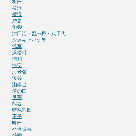
梅田
横浜
横浜
歴史
池袋
津田沼・習志野・八千代
派遣キャバクラ
浅草
浜松町
浦和
浦安
海老名
渋谷
湘南台
溝の口
災害
熊谷
特殊詐欺
王子
町田
発達障害
盛岡