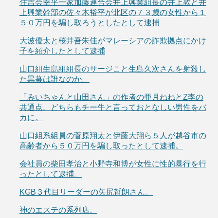
住吉会幸平一家加藤連合会井上興業組長の井上敦と井
上興業幹部の佐々木裕平が北区の７３歳の女性から１
５０万円を騙し取ろうとしたとして逮捕
大波優太と桜井吾朱佳がマレーシアの詐欺拠点にかけ
子を紹介したとして逮捕
山口組生島組組長のサージこと生島久次さんを射殺し
た黒幕は誰なのか。
「みいちゃんと山田さん」の作者の亜月ねねとZ李の
共通点。どちらもチー牛と言っておとなしい男性をバ
カに。
山口組系組員の菅原翔太と伊藤大翔ら５人が越谷市の
高齢者から５０万円を騙し取ったとして逮捕。
会社員の柴田孝治と小野寺和博が女性に性的暴行を行
ったとして逮捕。
KGB３代目リーダーの矢尻哲朗さん。
神のエステの系列店。