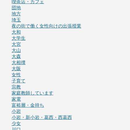
喫茶店・カフェ
団地
地方
埼玉
夜の街で働く女性向けの出張授業
大和
大学生
大宮
大山
大森
大相撲
大阪
女性
子育て
宗教
家庭教師しています
家電
富裕層・金持ち
小岩
小岩・新小岩・葛西・西葛西
少女
川口