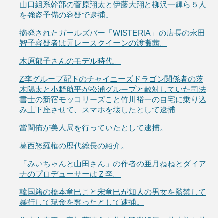
山口組系幹部の菅原翔太と伊藤大翔と柳沢一輝ら５人
を強盗予備の容疑で逮捕。
摘発されたガールズバー「WISTERIA」の店長の永田
智子容疑者は元レースクイーンの渡瀬茜。
木原郁子さんのモデル時代。
Z李グループ配下のチャイニーズドラゴン関係者の茨
木陽太と小野航平が松浦グループと敵対していた司法
書士の新宿モッコリーズこと竹川裕一の自宅に乗り込
み土下座させて、スマホを壊したとして逮捕
當間侑が美人局を行っていたとして逮捕。
葛西怒羅権の歴代総長の紹介。
「みいちゃんと山田さん」の作者の亜月ねねとダイア
ナのプロデューサーはＺ李。
韓国籍の橋本竜巳こと宋竜巳が知人の男女を監禁して
暴行して現金を奪ったとして逮捕。