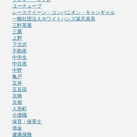
ユーチューブ
レースクイーン・コンパニオン・キャンギャル
一般社団法人ホワイトハンズ坂爪真吾
三軒茶屋
三鷹
上野
下北沢
不動産
中学生
中目黒
中野
亀戸
五井
五反田
京橋
京都
人形町
介護職
保育・保育士
借金
健康保険