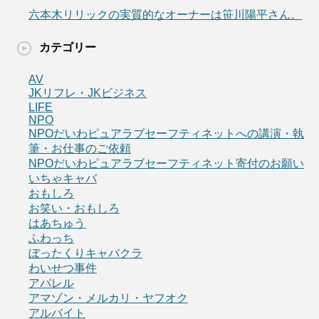
六本木リリックの実質的なオーナーは笹川陽平さん。
カテゴリー
AV
JKリフレ・JKビジネス
LIFE
NPO
NPOだいわピュアラブセーフティネットへの講演・執
筆・お仕事のご依頼
NPOだいわピュアラブセーフティネット寄付のお願い
いちゃキャバ
おもしろ
お笑い・おもしろ
はあちゅう
ふわっち
ぼったくりキャバクラ
わいせつ事件
アパレル
アマゾン・メルカリ・ヤフオク
アルバイト