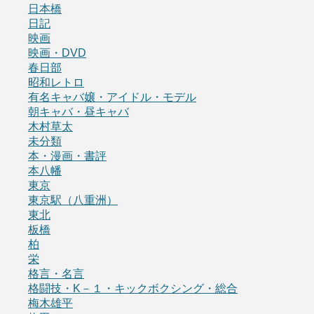
日本橋
日記
映画
映画・DVD
春日部
昭和レトロ
有名キャバ嬢・アイドル・モデル
朝キャバ・昼キャバ
木村草太
未分類
本・漫画・書評
本八幡
東京
東京駅（八重洲）
東北
板橋
柏
栄
格言・名言
格闘技・K－１・キックボクシング・総合
梅木雄平