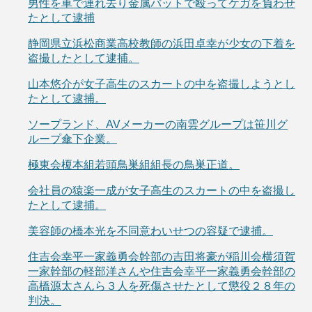
男性を車で連れ去り金属バットで殴ってケガを負わせ
たとして逮捕
静岡県立浜松商業高校教師の浜田卓幸が少女の下着を
盗撮したとして逮捕。
山本悠介が女子高生のスカートの中を盗撮しようとし
たとして逮捕。
ソープランド、AVメーカーの南雲グループは笹川グ
ループ傘下企業。
極東会榎本組若頭鳥巣組組長の鳥巣正道。
会社員の猿楽一成が女子高生のスカートの中を盗撮し
たとして逮捕。
美容師の橋本光を不同意わいせつの容疑で逮捕。
住吉会幸平一家義勇会幹部の吉田将豪が稲川会横須賀
一家幹部の軽部洋さんや住吉会幸平一家義勇会幹部の
高橋源太さんら３人を死傷させたとして懲役２８年の
判決。