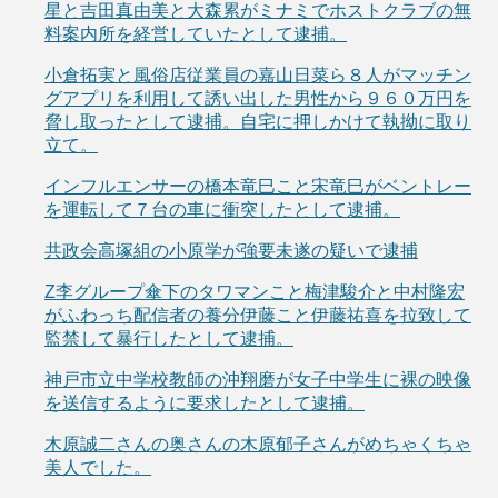
星と吉田真由美と大森累がミナミでホストクラブの無
料案内所を経営していたとして逮捕。
小倉拓実と風俗店従業員の嘉山日菜ら８人がマッチン
グアプリを利用して誘い出した男性から９６０万円を
脅し取ったとして逮捕。自宅に押しかけて執拗に取り
立て。
インフルエンサーの橋本竜巳こと宋竜巳がベントレー
を運転して７台の車に衝突したとして逮捕。
共政会高塚組の小原学が強要未遂の疑いで逮捕
Z李グループ傘下のタワマンこと梅津駿介と中村隆宏
がふわっち配信者の養分伊藤こと伊藤祐喜を拉致して
監禁して暴行したとして逮捕。
神戸市立中学校教師の沖翔磨が女子中学生に裸の映像
を送信するように要求したとして逮捕。
木原誠二さんの奥さんの木原郁子さんがめちゃくちゃ
美人でした。