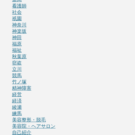
看護師
社会
祇園
神奈川
神楽坂
神田
福原
福祉
秋葉原
窃盗
立川
競馬
竹ノ塚
精神障害
経営
経済
綾瀬
練馬
美容整形・脱毛
美容院・ヘアサロン
自己紹介