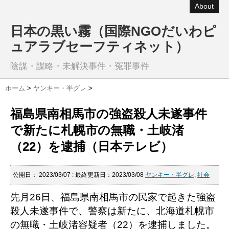
About
日本の黒い霧（国際NGOだいわピ
ュアラブセーフティネット）
陰謀・謀略・未解決事件・冤罪事件
ホーム
>
ヤンキー・半グレ
>
福島県南相馬市の強盗殺人未遂事件
で新たに札幌市の無職・土岐渚
（22）を逮捕（日本テレビ）
公開日：
2023/03/07
: 最終更新日：2023/03/08
ヤンキー・半グレ
,
社会
先月26日、福島県南相馬市の民家で起きた強盗
殺人未遂事件で、警察は新たに、北海道札幌市
の無職・土岐渚容疑者（22）を逮捕しました。