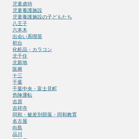
児童虐待
児童養護施設
児童養護施設の子どもたち
八王子
六本木
出会い系喫茶
初台
化粧品・カラコン
北千住
北新地
医療
十三
千葉
千葉中央・富士見町
危険運転
吉原
吉祥寺
同和・被差別部落・同和教育
名古屋
向島
品川