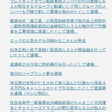
ブレイキングダウン姫路軍団メンバーの小川泰輝ら６
人が対立するグループと勘違いして同じグループのメ
ンバーを刃物で刺して重傷を負わせたとして逮捕。
建築会社「柴工業」の実質的経営者で稲川会上州田中
一家幹部馬場組若頭の金崎拓巳ら３人が無許可で労働
者を工事現場に派遣したとして逮捕。
エッグの人気モデル川端かなこさんが死去
白井正和と松下直樹と荻原武ら３人が闇金融を行って
いたとして逮捕。
成瀬裕之が少女に性的暴行を行ったとして逮捕。
旭川のソープランド夢を摘発
埼玉県の女性がだまされて振り込んだ口座から現金４
８万円をキャッシュカードで引き出したとして渡邉舜
を逮捕（テレビ朝日）
住吉会幸平一家義勇会大崎組組員のちゃまこと大沢優
太とチャイニーズドラゴンの野口英光ら５人が知人の