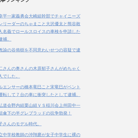
幸平一家義勇会大崎組幹部でチャイニーズ
ンリーダーのちゃまこと大沢優太と熊谷敢
人名義でロールスロイスの車検を申請した
逮捕。
教諭の谷侑樹を不同意わいせつの容疑で逮
二さんの奥さんの木原郁子さんがめちゃく
人でした。
ルエンサーの橋本竜巳こと宋竜巳がベント
運転して７台の車に衝突したとして逮捕。
弘道会野内組栗山組ＶＳ稲川会上州田中一
組傘下の半グレブラッドの抗争勃発！
子さんのモデル時代。
立中学校教師の沖翔磨が女子中学生に裸の