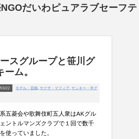
NGOだいわピュアラブセーフテ
エースグループと笹川グ
キーム。
03/22
モデル・芸能
,
ヤクザ・マフィア
,
ヤンキー・半グ
系五菱会や歌舞伎町五人衆はAKグル
ェントルマンズクラブで１回で数千
を使っていました。