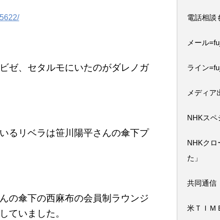
65622/
電話相談
メール=fuji
ビゼ、セタルモにいたのがダレノガ
ライン=fuj
メディア
NHKス
いるリベラは笹川陽平さんの傘下プ
NHKク
た」
共同通信
んの傘下の西麻布の会員制ラウンジ
米ＴＩＭ
していました。