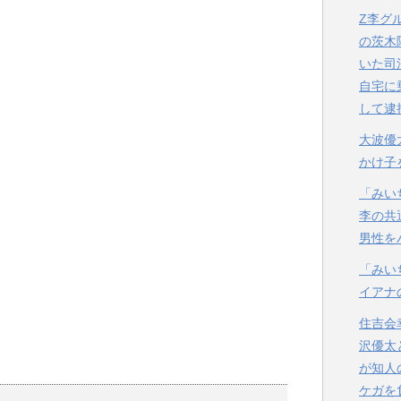
Z李グ
の茨木
いた司
自宅に
して逮
大波優
かけ子
「みい
李の共
男性を
「みい
イアナ
住吉会
沢優太
が知人
ケガを