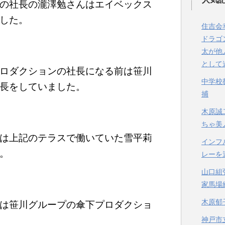
の社長の瀧澤勉さんはエイベックス
した。
住吉会
ドラゴ
太が他
として
ロダクションの社長になる前は笹川
中学校
長をしていました。
捕
木原誠
ちゃ美
は上記のテラスで働いていた雪平莉
インフ
。
レーを
山口組
家馬場
木原郁
は笹川グループの傘下プロダクショ
神戸市