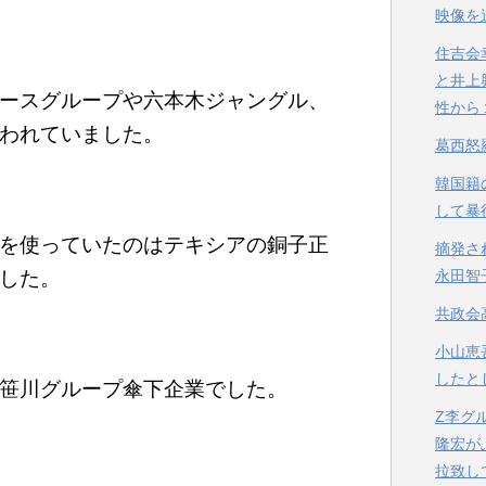
映像を
住吉会
と井上
ースグループや六本木ジャングル、
性から
われていました。
葛西怒
韓国籍
して暴
を使っていたのはテキシアの銅子正
摘発さ
した。
永田智
共政会
小山恵
したと
笹川グループ傘下企業でした。
Z李グ
隆宏が
拉致し