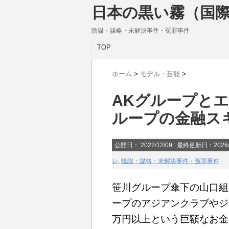
日本の黒い霧（国際
陰謀・謀略・未解決事件・冤罪事件
TOP
ホーム
>
モデル・芸能
>
AKグループと
ループの金融ス
公開日：
2022/12/09
: 最終更新日：2026/
レ
,
陰謀・謀略・未解決事件・冤罪事件
笹川グループ傘下の山口組
ープのアジアンクラブやジ
万円以上という巨額なお金