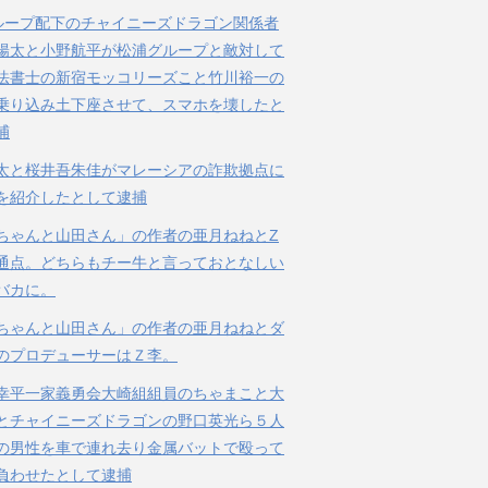
ループ配下のチャイニーズドラゴン関係者
陽太と小野航平が松浦グループと敵対して
法書士の新宿モッコリーズこと竹川裕一の
乗り込み土下座させて、スマホを壊したと
捕
太と桜井吾朱佳がマレーシアの詐欺拠点に
を紹介したとして逮捕
ちゃんと山田さん」の作者の亜月ねねとZ
通点。どちらもチー牛と言っておとなしい
バカに。
ちゃんと山田さん」の作者の亜月ねねとダ
のプロデューサーはＺ李。
幸平一家義勇会大崎組組員のちゃまこと大
とチャイニーズドラゴンの野口英光ら５人
の男性を車で連れ去り金属バットで殴って
負わせたとして逮捕