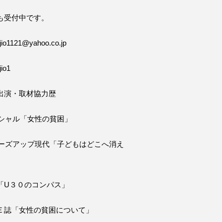
も受付中です。
o1121@yahoo.co.jp
io1
出演・取材協力歴
ペシャル「女性の貧困」
ローズアップ現代「子どもはどこへ消え
「U３０のコンパス」
Ｅ誌「女性の貧困について」