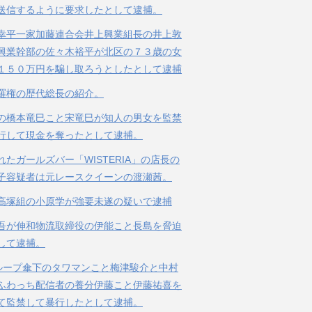
送信するように要求したとして逮捕。
幸平一家加藤連合会井上興業組長の井上敦
興業幹部の佐々木裕平が北区の７３歳の女
１５０万円を騙し取ろうとしたとして逮捕
羅権の歴代総長の紹介。
の橋本竜巳こと宋竜巳が知人の男女を監禁
行して現金を奪ったとして逮捕。
れたガールズバー「WISTERIA」の店長の
子容疑者は元レースクイーンの渡瀬茜。
高塚組の小原学が強要未遂の疑いで逮捕
吾が伸和物流取締役の伊能こと長島を脅迫
して逮捕。
ループ傘下のタワマンこと梅津駿介と中村
ふわっち配信者の養分伊藤こと伊藤祐喜を
て監禁して暴行したとして逮捕。