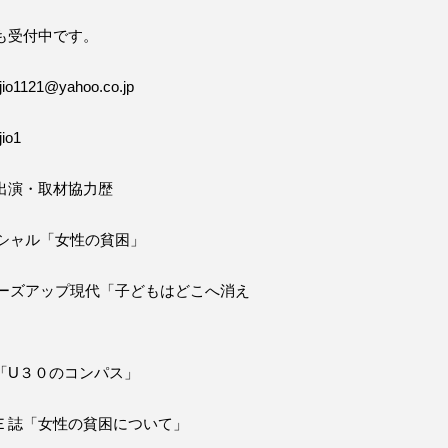
も受付中です。
o1121@yahoo.co.jp
io1
出演・取材協力歴
ペシャル「女性の貧困」
ローズアップ現代「子どもはどこへ消え
「U３０のコンパス」
Ｅ誌「女性の貧困について」