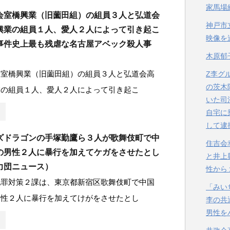
家馬場
会室橋興業（旧薗田組）の組員３人と弘道会
神戸市
興業の組員１人、愛人２人によって引き起こ
映像を
事件史上最も残虐な名古屋アベック殺人事
木原郁
会室橋興業（旧薗田組）の組員３人と弘道会高
Z李グ
の茨木
業の組員１人、愛人２人によって引き起こ
いた司
自宅に
して逮
ズドラゴンの手塚勤鷹ら３人が歌舞伎町で中
住吉会
の男性２人に暴行を加えてケガをさせたとし
と井上
力団ニュース）
性から
犯罪対策２課は、東京都新宿区歌舞伎町で中国
「みい
男性２人に暴行を加えてけがをさせたとし
李の共
男性を