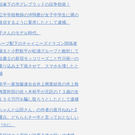
組傘下の半グレブラッドの抗争勃発！
立中学校教師の沖翔磨が女子中学生に裸の
送信するように要求したとして逮捕。
子さんのモデル時代。
ループ配下のチャイニーズドラゴン関係者
陽太と小野航平が松浦グループと敵対して
法書士の新宿モッコリーズこと竹川裕一の
乗り込み土下座させて、スマホを壊したと
捕
幸平一家加藤連合会井上興業組長の井上敦
興業幹部の佐々木裕平が北区の７３歳の女
１５０万円を騙し取ろうとしたとして逮捕
ちゃんと山田さん」の作者の亜月ねねとZ
通点。どちらもチー牛と言っておとなしい
バカに。