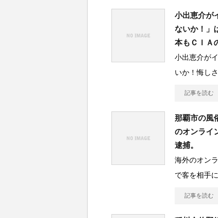
小出恵介が
ないか！」
本もＣＩＡ
小出恵介が
いか！悔し
記事を読む
那覇市の風
のオンライ
逮捕。
海外のオン
で客を相手に
記事を読む