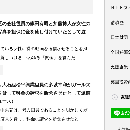
ＮＨＫス
講演歴
区の会社役員の篠田有司と加藤博人が女性の
写真を担保に金を貸し付けていたとして逮
日本財団
っている女性に裸の動画を送信させることを担
全国妊娠
貸しつける いわゆる「闇金」を営んだ
支援企業
英国投資
目大石組松平興業組員の多城幸和がガールズ
を脅して料金の請求を断念させたとして逮捕
友達
ュース）
幌中央署は、暴力団員であることを明かしてガ
の店員を脅し、料金の請求を断念させたと
人気