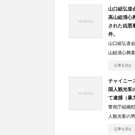
山口組弘道
高山組清心
された凶悪
件。
山口組弘道
山組清心興
記事を読む
チャイニー
国人観光客
て逮捕（暴
警視庁組織
人観光客の
記事を読む