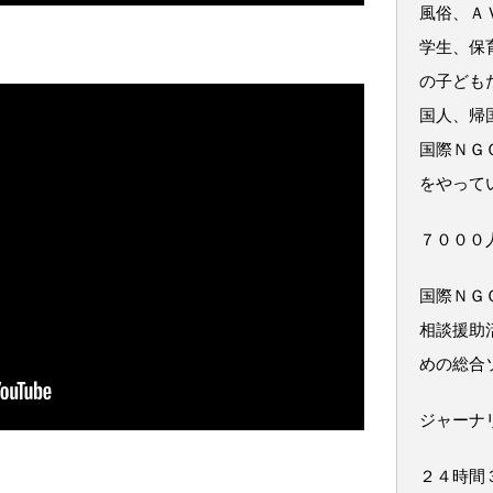
風俗、Ａ
学生、保
の子ども
国人、帰
国際ＮＧ
をやって
７０００
国際ＮＧ
相談援助
めの総合
ジャーナ
２４時間