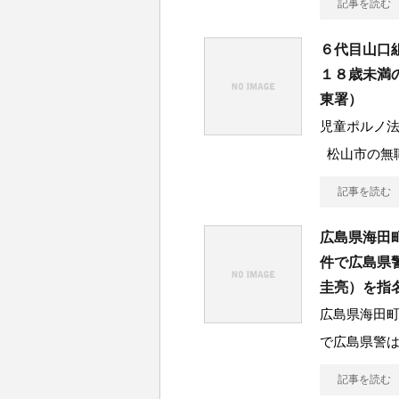
記事を読む
６代目山口
１８歳未満
東署）
児童ポルノ法
松山市の無
記事を読む
広島県海田
件で広島県
圭亮）を指
広島県海田
で広島県警は
記事を読む