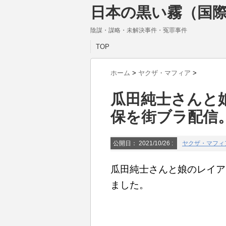
日本の黒い霧（国際
陰謀・謀略・未解決事件・冤罪事件
TOP
ホーム
>
ヤクザ・マフィア
>
瓜田純士さんと
保を街ブラ配信
公開日：
2021/10/26
:
ヤクザ・マフィ
瓜田純士さんと娘のレイア
ました。