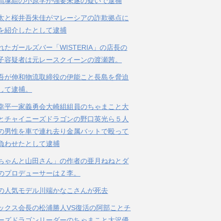
高塚組の小原学が強要未遂の疑いで逮捕
太と桜井吾朱佳がマレーシアの詐欺拠点に
を紹介したとして逮捕
れたガールズバー「WISTERIA」の店長の
子容疑者は元レースクイーンの渡瀬茜。
吾が伸和物流取締役の伊能こと長島を脅迫
して逮捕。
幸平一家義勇会大崎組組員のちゃまこと大
とチャイニーズドラゴンの野口英光ら５人
の男性を車で連れ去り金属バットで殴って
負わせたとして逮捕
ちゃんと山田さん」の作者の亜月ねねとダ
のプロデューサーはＺ李。
の人気モデル川端かなこさんが死去
ックス会長の松浦勝人VS復活の阿部ことチ
ーズドラゴンリーダーのちゃまこと大沢優