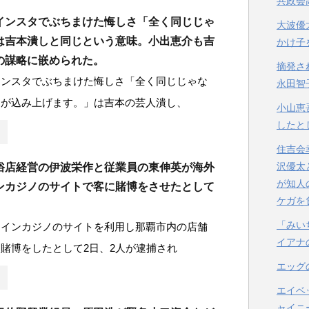
共政会
インスタでぶちまけた悔しさ「全く同じじゃ
大波優
は吉本潰しと同じという意味。小出恵介も吉
かけ子
の謀略に嵌められた。
摘発さ
インスタでぶちまけた悔しさ「全く同じじゃな
永田智
さが込み上げます。」は吉本の芸人潰し、
小山恵
したと
住吉会
沢優太
俗店経営の伊波栄作と従業員の東伸英が海外
が知人
ンカジノのサイトで客に賭博をさせたとして
ケガを
「みい
ラインカジノのサイトを利用し那覇市内の店舗
イアナ
賭博をしたとして2日、2人が逮捕され
エッグ
エイベ
ャイニ