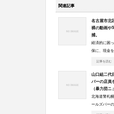
関連記事
名古屋市北
裸の動画や
捕。
経済的に困
保に、現金を
記事を読む
山口組二代
バーの店員
（暴力団ニ
北海道警札
ールズバー