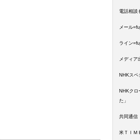
電話相談
メール=fuji
ライン=fuj
メディア
NHKス
NHKク
た」
共同通信
米ＴＩＭ