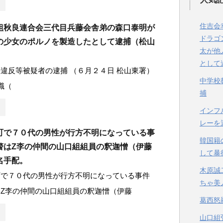
住吉会
組秋良連合会三代目兵藤会舎弟の森口泰明が
ドラゴ
の少女のポルノを製造したとして逮捕（松山
太が他
として
違反等被疑者の逮捕 （６月２４日 松山東署）
中学校
職（
捕
インフ
レーを
町で７０代の男性が行方不明になっている事
韓国籍
警はZ李の仲間の山口組組員の釈迦憎（伊藤
して暴
名手配。
木原誠
町で７０代の男性が行方不明になっている事件
ちゃ美
Z李の仲間の山口組組員の釈迦憎（伊藤
葛西怒
山口組