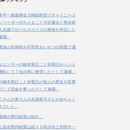
幸平一家義勇会大崎組幹部でチャイニーズ
ンリーダーのちゃまこと大沢優太と熊谷敢
人名義でロールスロイスの車検を申請した
逮捕。
教諭の谷侑樹を不同意わいせつの容疑で逮
ルエンサーの橋本竜巳こと宋竜巳がベント
運転して７台の車に衝突したとして逮捕。
の橋本竜巳こと宋竜巳が知人の男女を監禁
行して現金を奪ったとして逮捕。
二さんの奥さんの木原郁子さんがめちゃく
人でした。
羅権の歴代総長の紹介。
弘道会野内組栗山組ＶＳ稲川会上州田中一