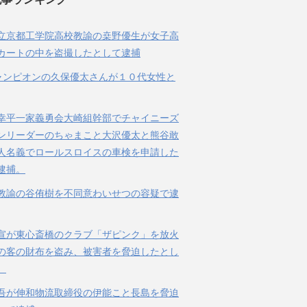
立京都工学院高校教諭の桒野優生が女子高
カートの中を盗撮したとして逮捕
ャンピオンの久保優太さんが１０代女性と
幸平一家義勇会大崎組幹部でチャイニーズ
ンリーダーのちゃまこと大沢優太と熊谷敢
人名義でロールスロイスの車検を申請した
逮捕。
教諭の谷侑樹を不同意わいせつの容疑で逮
宣が東心斎橋のクラブ「ザピンク」を放火
の客の財布を盗み、被害者を脅迫したとし
。
吾が伸和物流取締役の伊能こと長島を脅迫