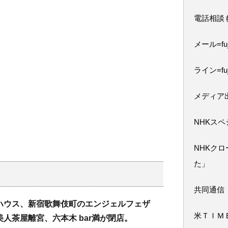
電話相談
メール=fuji
ライン=fuj
メディア
NHKス
NHKク
た」
共同通信
ハウス、新宿歌舞伎町のエンジェルフェザ
米ＴＩＭ
人茶屋離宮、六本木 bar満が閉店。