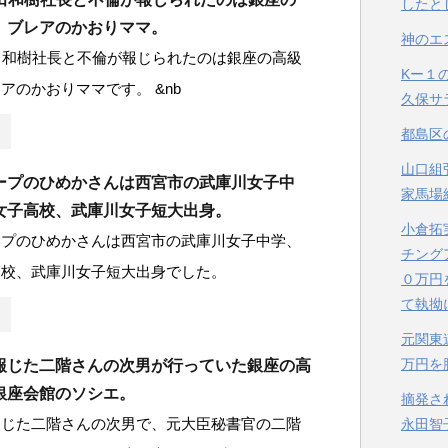
したと
、ブレアのかおりママ。
神のエ
田和樹社長と不倫が報じられたのは銀座の高級
Kー１
アのかおりママです。 &nb
久保サ
都島区
山口組
ープのひめかさんは西宮市の武庫川女子中
家馬場
女子高校、武庫川女子短大出身。
小倉拓
ープのひめかさんは西宮市の武庫川女子中学、
チング
高校、武庫川女子短大出身でした。
０万円
て執拗
元関東
万円を
報じた二階さんの次男が行っていた銀座の高
銀座会館のソシエ。
摘発さ
報じた二階さんの次男で、元大臣秘書官の二階
永田智