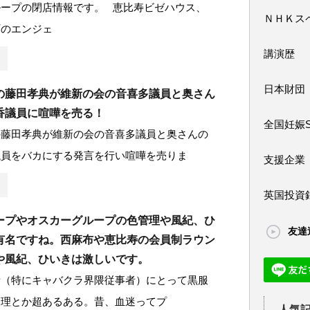
ループの閉店情報です。 恵比寿ビゼハウス、
ＮＨＫス
町のエンジェ
講演歴
日本財団
の藤田孝典が維新の会の音喜多議員と奥さん
香議員に喧嘩を売る！
全国妊娠
の藤田孝典が維新の会の音喜多議員と奥さんの
議員をバカにする発言を行い喧嘩を売りま
支援企業
英国投資
ープやオスカーグループの色管理や風紀、ひ
友達
有名ですね。西麻布や恵比寿の会員制ラウン
や風紀、ひいきは激しいです。
者（特にキャバクラ界隈従事者）にとって黒服
管理とか超あるある。昔、血迷ってプ
人気