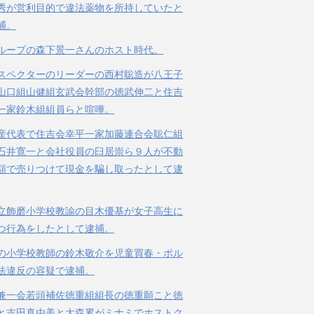
秀が営利目的で違法薬物を所持していたと
捕。
ループの森下景一さんのホスト時代。
スペクターのリーダーの西村聡造が八王子
山口組山健組玄武会幹部の徳武伸二と住吉
一家鈴木組組員らと喧嘩。
産代表で住吉会幸平一家加藤連合会聡仁組
石井寛一と会社役員の臼居崇ら９人が不動
額で売りつけて現金を騙し取ったとして逮
立飾磨小学校教諭の目木優基が女子高生に
つ行為をしたとして逮捕。
の小学校教師の鈴木敬介を児童買春・ポル
法違反の容疑で逮捕。
兼一会若頭補佐徳重組組長の徳重願こと徳
と吉田真由美と大森累がミナミでホストク