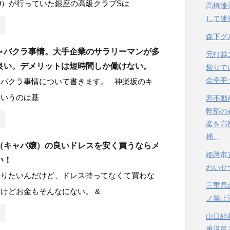
9）が行っていた銀座の高級クラブSは
高橋達
して逮
森下グ
ャバクラ事情。大手企業のサラリーマンが多
元打越
良い。デメリットは短時間しか働けない。
祭りで
会幸平
ャバクラ事情について書きます。 神楽坂のキ
ていうのは基
寿不動
幹部の
産を高
捕。
（キャバ嬢）の良いドレスを安く買うならメ
姫路市
い！
わいせ
やりたいんだけど、ドレス持ってなくて買わな
三重県
けどお金もそんなにない。 &
ノ禁止
山口組
重流星