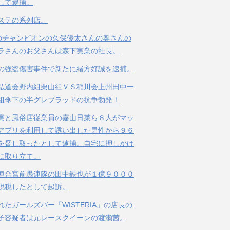
して逮捕。
ステの系列店。
のチャンピオンの久保優太さんの奥さんの
ラさんのお父さんは森下実業の社長。
の強盗傷害事件で新たに緒方好誠を逮捕。
弘道会野内組栗山組ＶＳ稲川会上州田中一
組傘下の半グレブラッドの抗争勃発！
実と風俗店従業員の嘉山日菜ら８人がマッ
アプリを利用して誘い出した男性から９６
を脅し取ったとして逮捕。自宅に押しかけ
に取り立て。
連合宮前愚連隊の田中鉄也が１億９０００
脱税したとして起訴。
れたガールズバー「WISTERIA」の店長の
子容疑者は元レースクイーンの渡瀬茜。