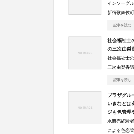
インソーグ
新宿歌舞伎
記事を読む
社会福祉士
の三次由梨
社会福祉士
三次由梨香
記事を読む
プラザグル
いきなどは
ジも色管理
水商売経験
による色恋