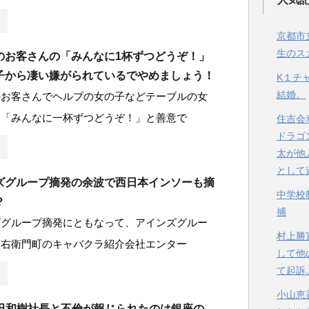
京都市
生のス
のお客さんの「みんなに1杯ずつどうぞ！」
子から凄い嫌がられているでやめましょう！
K１チ
結婚。
のお客さんでヘルプの女の子などテーブルの女
に「みんなに一杯ずつどうぞ！」と善意で
住吉会
ドラゴ
太が他
として
ズグループ摘発の余波で西日本インソーも摘
中学校
？
捕
ズグループ摘発にともなって、アインズグルー
村上勝
宗右衛門町のキャバクラ紹介会社エンター
して他
て起訴
小山恵
鎌田和樹社長と不倫が報じられたのは銀座の