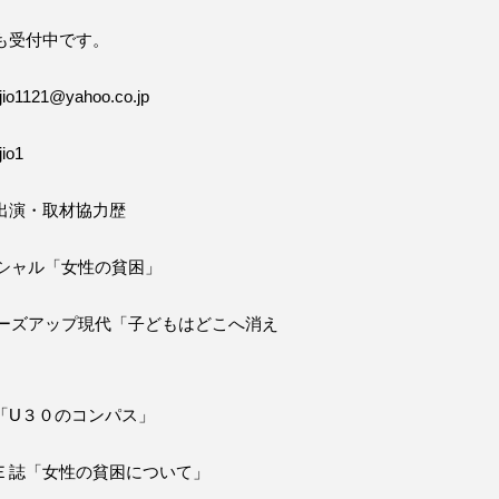
も受付中です。
o1121@yahoo.co.jp
io1
出演・取材協力歴
ペシャル「女性の貧困」
ローズアップ現代「子どもはどこへ消え
「U３０のコンパス」
Ｅ誌「女性の貧困について」